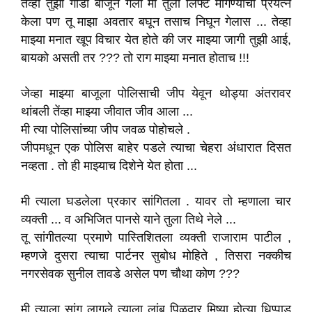
तेव्हा तुझी गाडी बाजूने गेली मी तुला लिफ्ट मागण्याचा प्रयत्न
केला पण तू माझा अवतार बघून तसाच निघून गेलास ... तेव्हा
माझ्या मनात खूप विचार येत होते की जर माझ्या जागी तुझी आई,
बायको असती तर ??? तो राग माझ्या मनात होताच !!!
जेव्हा माझ्या बाजूला पोलिसाची जीप येवून थोड्या अंतरावर
थांबली तेंव्हा माझ्या जीवात जीव आला ...
मी त्या पोलिसांच्या जीप जवळ पोहोचले .
जीपमधून एक पोलिस बाहेर पडले त्याचा चेहरा अंधारात दिसत
नव्हता . तो ही माझ्याच दिशेने येत होता ...
मी त्याला घडलेला प्रकार सांगितला . यावर तो म्हणाला चार
व्यक्ती ... व अभिजित पानसे याने तुला तिथे नेले ...
तू सांगीतल्या प्रमाणे पास्तिशितला व्यक्ती राजाराम पाटील ,
म्हणजे दुसरा त्याचा पार्टनर सुबोध मोहिते , तिसरा नक्कीच
नगरसेवक सुनील तावडे असेल पण चौथा कोण ???
मी त्याला सांगू लागले त्याला लांब पिळदार मिष्या होत्या धिप्पाड