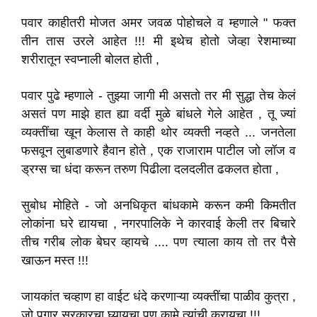
पवार काहीतरी मोजत अमर जवळ पोहोचले व म्हणाले " फक्त
तीन तास उरले आहेत !!! मी इथेच होतो जेव्हा रेशमाच्या
शरीरातून स्वप्नाली बोलत होती ,
पवार पुढे म्हणाले - तुझ्या जागी मी असतो तर मी सुद्धा तेच केलं
असतं पण माझे हात ह्या वर्दी मुळे बांधले गेले आहेत , तू ज्यां
व्यक्तींचा खून केलास ते काही थोर व्यक्ती नव्हते ... जनतेला
फसवून लुबाडणारे हैवान होते , एक राजाराम पाटील जो लॉज व
ड्रग्स चा धंदा करून तरुण पिढीला दलदलीत ढकलत होता ,
सुबोध मोहिते - जो अनधिकृत बांधकामे करून कमी किमतीत
लोकांना घरे द्यायचा , नगरपालिके ने कारवाई केली तर बिचारे
तीच गरीब लोक बेघर व्हायचे .... पण त्याला काय तो तर पैसे
खाऊन मस्त !!!
जायकांत चव्हाण हा वाईट धंदे करणाऱ्या व्यक्तींचा पाळीव कुत्रा ,
जो पगार सरकारचा घ्यायचा पण कामे त्यांची करायचा !!!