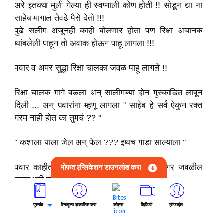
अरे इतक्या मुली गेल्या ही स्वप्नाली कोण होती !! सोडून द्या ना
साहेब मागाल तेवढे पैसे देतो !!!
पुढे सलीम अजूनही काही बोलणार होता पण रिक्षा अचानक
थांबलेली पाहून तो अवाक होऊन पाहू लागला !!!
पवार व अमर सुद्धा रिक्षा चालका जवळ पाहू लागले !!
रिक्षा चालक मागे वळला अन् सालीमच्या दोन मुस्काडित लावून
दिली ... अन् पवारांना म्हणू लागला " साहेब हे सर्व ऐकुन रक्त
गरम नाही होत का तुमचं ?? "
" कशाला याला जेल अन् फेल ??? इथच गाडा साल्याला "
मोफत एप्लिकेशन डाउनलोड करा
पवार काहीतरी विचार करून म्हणाले " अशोक नगर जवळील
दफन भूमी जवळ घेवून चला !!! "
या वाक्याने रिक्षा चालकाच्या चेहऱ्यावर समाधान जाणवले !!!
पुस्तके
विनामूल्य प्रकाशित करा
कोट्स
व्हिडियो
प्रोफाईल