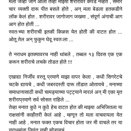
मला जेव्हा जाग आली तेव्हा माझ्या शरीरावर कपडे नव्हते , समोर
चार व्यक्ती दारू पीत बसले होते , अन् मला बेडला हतकडीने
लॉक केलं होत . शरीरावर जागोजाग जखमा , संपूर्ण अंगाची आग
आग होत होती ...
स्वतःच्या शरीराची इतकी किळस येत होती की वाटत होत ...
ओतू तेल अन् फुकुन घेवू स्वतःला ...
ते नराधम इतक्यावरच नाही थांबले , तब्बल १३ दिवस एक एक
करून शरीराचे लचके तोडत होते !!!
एखाद्या निर्जीव वस्तू प्रमाणे माझा वापर केला , कधी सिगरेटचे
चटके द्यायचे , कधी जबरदस्ती दारू तोंडात ओतायचे , मनाच्या
समाधानासाठी कधी चामड्याच्या पट्ट्याने मारलं अन् मी एका मृत
शरीराप्रमाणे सर्व सोसत राहिले ...
तेव्हा मनात कुठे न कुठे हेच वाटत होत की माझ्या अभिजितला या
राक्षसांनी काहीतरी केलं आहे , म्हणून तो मला वाचवायला येत
नाही आहे . मनात फक्त एकच विचार होता जर मी वाचले तर या
नराधमांना जिवंत नाही सोडायचं ...