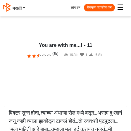
☰
लॉग इन
मराठी
विनामूल्य प्रकाशित करा
You are with me...! - 11
(3k)
16.3k
1
5.8k
विक्टर सुन्न होता, त्याच्या अंधाऱ्या सेल मध्ये बसून... असह्य दुःखानं
जणू काही त्याला झाकोळून टाकलं होतं... तो स्वतःशी पुटपुटला...
"मला माहिती आहे बाबा... तुम्हाला मला हर्ट करायच नव्हतं... मी