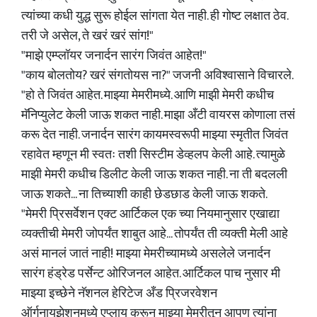
त्यांच्या कधी युद्ध सुरू होईल सांगता येत नाही. ही गोष्ट लक्षात ठेव.
तरी जे असेल, ते खरं खरं सांग!"
"माझे एम्प्लॉयर जनार्दन सारंग जिवंत आहेत!"
"काय बोलतोय? खरं संगतोयस ना?" जजनी अविश्वासाने विचारले.
"हो ते जिवंत आहेत. माझ्या मेमरीमध्ये. आणि माझी मेमरी कधीच
मॅनिप्युलेट केली जाऊ शकत नाही. माझा अँटी वायरस कोणाला तसं
करू देत नाही. जनार्दन सारंग कायमस्वरूपी माझ्या स्मृतीत जिवंत
रहावेत म्हणून मी स्वतः तशी सिस्टीम डेव्हलप केली आहे. त्यामुळे
माझी मेमरी कधीच डिलीट केली जाऊ शकत नाही. ना ती बदलली
जाऊ शकते... ना तिच्याशी काही छेडछाड केली जाऊ शकते.
"मेमरी प्रिसर्वेशन एक्ट आर्टिकल एक च्या नियमानुसार एखाद्या
व्यक्तीची मेमरी जोपर्यंत शाबुत आहे... तोपर्यंत ती व्यक्ती मेली आहे
असं मानलं जातं नाही! माझ्या मेमरीच्यामध्ये असलेले जनार्दन
सारंग हंड्रेड पर्सेन्ट ओरिजनल आहेत. आर्टिकल पाच नुसार मी
माझ्या इच्छेने नॅशनल हेरिटेज अँड प्रिजरवेशन
ऑर्गनायझेशनमध्ये एप्लाय करून माझ्या मेमरीतून आपण त्यांना