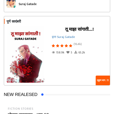
Suraj Gatade
पूर्ण कादंबरी
तू माझा सांगाती...!
द्वारा Suraj Gatade
(16.4k)
158.9k
5
65.2k
एकूण भाग : 11
NEW REALESED
FICTION STORIES