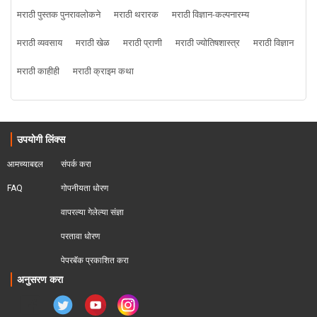
मराठी पुस्तक पुनरावलोकने
मराठी थरारक
मराठी विज्ञान-कल्पनारम्य
मराठी व्यवसाय
मराठी खेळ
मराठी प्राणी
मराठी ज्योतिषशास्त्र
मराठी विज्ञान
मराठी काहीही
मराठी क्राइम कथा
उपयोगी लिंक्स
आमच्याबद्दल
संपर्क करा
FAQ
गोपनीयता धोरण
वापरल्या गेलेल्या संज्ञा
परतावा धोरण 
पेपरबॅक प्रकाशित करा
अनुसरण करा