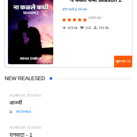
ना कळले कधी season 2
द्वारा Neha Dhole
(989.5k)
629.6k
202
393.9k
एकूण भाग : 35
NEW REALESED
HORROR STORIES
आज्जी
RESHMA
HORROR STORIES
रानवाटा - 1