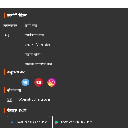
उपयोगी लिंक्स
आमच्याबद्दल
संपर्क करा
FAQ
गोपनीयता धोरण
वापरल्या गेलेल्या संज्ञा
परतावा धोरण 
पेपरबॅक प्रकाशित करा
अनुसरण करा
संपर्क करा
info@matrubharti.com
मोबाइल अॅप
Download On App Store
Download On Play Store