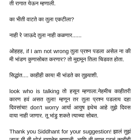
ती रागात येऊन म्हणाली.
का भीती वाटते का तुला एकटीला?
नाही रे जाऊदे तुला नाही कळणार......
ओहहह, if I am not wrong तुला प्रश्न पडला असेल ना की
मी भांडण कुणासोबत करणार? तो मुद्दामून तिला चिडवत होता.
सिद्धांत.... काहीही काय! मी भांडते का तुझ्याशी.
look who is talking तो हसून म्हणाला.नेहमीच काहीतरी
कारण हवं असत तुला! म्हणून तर तुला प्रश्न पडलाय दहा
दिवसांचा! don't worry आर्या आयुष इथेच आहे तुझे दिवस
वाया नाही जाणार. तू भांडु शकते त्याच्या सोबत.
Thank you Siddhant for your suggestion! झालं तुझं
जाऊ मी ती थोडं रागानेच म्हणाली. आणि ती त्याच पुढचं काहीही