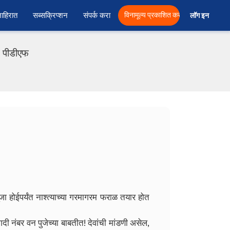
ाहिरात
सब्सक्रिप्शन
संपर्क करा
विनामूल्य प्रकाशित करा
लॉग इन  
ं पीडीएफ
ा होईपर्यंत नाश्त्याच्या गरमागरम फराळ तयार होत
दी नंबर वन पुजेच्या बाबतीत! देवांची मांडणी असेल,