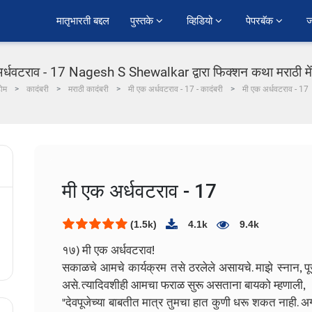
﻿मातृभारती बद्दल
पुस्तके 
व्हिडियो 
पेपरबॅक 
ज
र्धवटराव - 17 Nagesh S Shewalkar द्वारा फिक्शन कथा मराठी मे
ोम
कादंबरी
मराठी कादंबरी
मी एक अर्धवटराव - 17 - कादंबरी
मी एक अर्धवटराव - 17
मी एक अर्धवटराव - 17
(1.5k)
4.1k
9.4k
१७) मी एक अर्धवटराव!
सकाळचे आमचे कार्यक्रम तसे ठरलेले असायचे. माझे स्नान, पूज
असे. त्यादिवशीही आमचा फराळ सुरू असताना बायको म्हणाली,
"देवपूजेच्या बाबतीत मात्र तुमचा हात कुणी धरू शकत नाही. अग