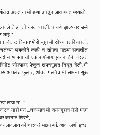
ाने बोलत असताना मी डब्बा उघडून आत बघत म्हणालो,
ागले तेव्हा ती काल पावली. घासणे झाल्यावर डब्बे
 आहे.."
मान 'बॅक टू किचन' पोहोचवून मी सोफ्यावर विसावलो.
चलेल्या बायकोने काही न सांगता माझ्या हातातील
भरही न थांबता ती एकामागोमाग एक वाहिनी बदलत
मोट सोफ्यावर फेकून शयनगृहात निघून गेली. मी
ास आपलेच. फुल टू शांतता!' लगेच मी सामना सुरू
खा लावा ना..."
वाटत नाही पण ...चरफडत मी शयनगृहात गेलो. पंखा
्वर कानात शिरले,
ीनवर लावलाय की चारवर? माझा बर्फ व्हावा अशी इच्छा