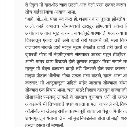
ते ऐकून मी दातओठ खात उठलो. आत गेलो. पंखा एकवर करून पर
तोच बाईसाहेबांचा आवाज आला,
"अहो, ओ...ओ... पंखा बंद करा हो. थंडगार वारा नुसता झोंबतोय ह
आलो. काही क्षणातच सौभाग्यवती ढाराढूर झोपल्याचे संकेत
अर्थातच आवाज म्युट करुन... बायकोपुढे शरणागती पत्करण्याचा 
दिवसातून एकदा तरी असे काही तरी घडायचे की, मला तिच्य
वातावरण मोकळे व्हावे म्हणून मुद्दाम वेगळीच काही तरी 
दुपारची गोष्ट मी नेहमीप्रमाणे सोफ्यावर आडवा पडून टीव्ही
आली. मात्र काय बिघडले होते कुणास ठावूक? तिचा रागाने
म्हणून मी चेहरा वळवला. काही तरी बिनसले होते खास कारण 
माझ्या पोटात भीतीचा गोळा उठला. मला वाटले, 'झाले. आता आ
करणार.' मी आजूबाजूला पाहिले. बाहेर जाताना डोक्याला बांध
डोक्यात एक विचार आला,'चला. पांढरे निशाण दाखवून शरणागती पत
तोंडासमोर फडकवू लागलो. ते पाहताच दुसऱ्याच क्षणी ती खदख
आवडायचे. मी तिच्याकडे बघत असताना मला जाणवले की, तिच
व्हॉलीबॉलचा खेळाडू सर्वीस करण्यापूर्वी हातातला चेंडू जमिनीवर
शयनगृहातून येताना तिचा जो मुड बिघडलेला होता तो माझी शरण
हसता हसता ती म्हणाली,