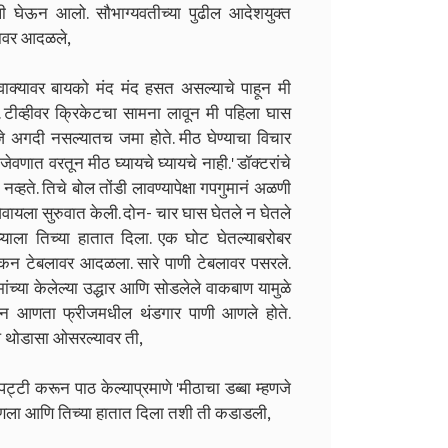
ली घेऊन आलो. सौभाग्यवतीच्या पुढील आदेशयुक्त
नावर आदळले,
ा वाक्यावर बायको मंद मंद हसत असल्याचे पाहून मी
टीव्हीवर क्रिकेटचा सामना लावून मी पहिला घास
 अगदी नसल्यातच जमा होते. मीठ घेण्याचा विचार
वणात वरतून मीठ घ्यायचे घ्यायचे नाही.' डॉक्टरांचे
ते. तिचे बोल तोंडी लावण्यापेक्षा गपगुमानं अळणी
 जेवायला सुरुवात केली. दोन- चार घास घेतले न घेतले
्याला तिच्या हातात दिला. एक घोट घेतल्याबरोबर
कन टेबलावर आदळला. सारे पाणी टेबलावर पसरले.
ंच्या केलेल्या उद्धार आणि सोडलेले वाकबाण यामुळे
णी न आणता फ्रीजमधील थंडगार पाणी आणले होते.
प थोडासा ओसरल्यावर ती,
पट्टी करून पाठ केल्याप्रमाणे 'मीठाचा डब्बा म्हणजे
णला आणि तिच्या हातात दिला तशी ती कडाडली,