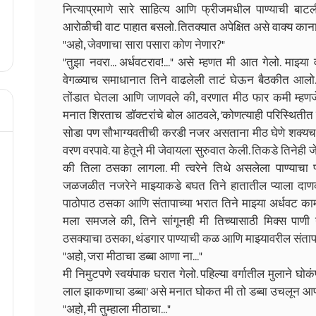
नित्याप्रमाणे सारे साहित्य आणि फ्रीजमधील पाण्याची बाट
आरोळीची वाट पाहात बसलो. तितक्यात अपेक्षित असे वाक्य का
"अहो, जेवणाचा सारा पसारा कोण नेणार?"
"तुझा नवरा... अर्धवटराव!..." असे म्हणत मी आत गेलो. माझ्य
वेगळ्याच समाधानात तिने वाढलेली ताटं घेऊन बैठकीत आलो. 
तोंडात घेतला आणि जाणवले की, वरणात मीठ फार कमी म्हणजे
मनात शिरताच डॉक्टरांचे बोल आठवले, 'कोणत्याही परिस्थितीत जे
सोडा पण सौभाग्यवतीची करडी नजर असताना मीठ घेणे शक्यच नव्ह
वरण वरपावे. या हेतूने मी जेवायला सुरुवात केली. तिकडे तिनेही
की तिला ठसका लागला. मी त्वरेने तिथे असलेला पाण्याचा प
जळजळीत नजरेने माझ्याकडे बघत तिने हातातील प्याला दाण
पाठोपाठ ठसका आणि संतापाच्या भरात तिने माझ्या अर्धवट कामा
मला समजले की, तिने सांगूनही मी तिच्यासाठी मिक्स पा
ठसक्याचा ठसका, थंडगार पाण्याची कळ आणि माझ्यावरील संता
"अहो, जरा मीठाचा डब्बा आणा ना..."
मी निमुटपणे स्वयंपाक घरात गेलो. पहिल्या वर्गातील मुलाने घोकं
लाल झाकणाचा डब्बा' असे मनात घोकत मी तो डब्बा उचलून आ
"अहो, मी तुम्हाला मीठाचा..."