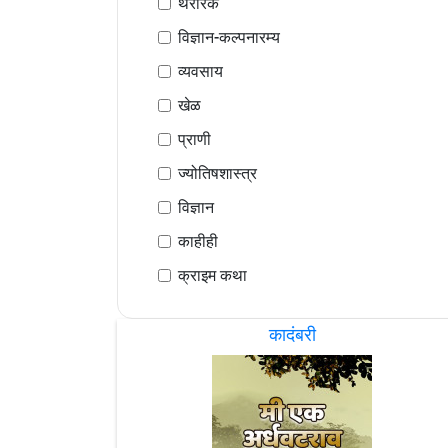
थरारक
विज्ञान-कल्पनारम्य
व्यवसाय
खेळ
प्राणी
ज्योतिषशास्त्र
विज्ञान
काहीही
क्राइम कथा
कादंबरी