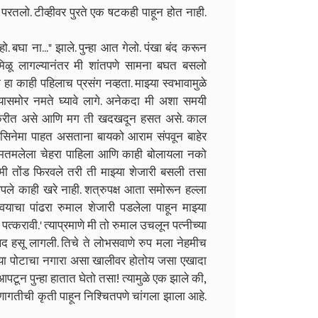
तलो. टीव्हीवर पुरते एक षटकही पाहून होत नाही.
ो. बघा ना..." झाले. पुन्हा आत गेलो. पंखा बंद करून
 मिळू लागल्यानंतर मी शांतपणे सामना बघत बसलो
हा काही पहिलाच प्रसंग नव्हता. माझ्या स्वभावामुळे
ासमोर नमते घ्यावे लागे. अनेकदा मी अशा समयी
कृती करीत असे आणि मग ती खदखदून हसत असे. काल
वर सिनेमा पाहत असताना बायको आराम संपवून बाहेर
 तमतमलेला चेहरा पाहिला आणि काही बोलायला नको
मी तोंड फिरवले तरी ती माझ्या शेजारी बसली तसा
पले काही खरे नाही. शत्रुपक्ष आता समोरून हल्ला
ावयाचा पांढरा रुमाल शेजारी पडलेला पाहून माझ्या
्करावी.' त्याप्रमाणे मी तो रुमाल उचलून पत्नीच्या
द हसू लागली. तिचे ते लोभसवाणे रुप मला नेहमीच
्या पोटाचा नगारा असा खालीवर होतोय जसा एखादा
 आपटून पुन्हा हातात घेतो तसा! त्यामुळे एक झाले की,
ागतीची कृती पाहून निश्चितपणे चांगला झाला आहे.