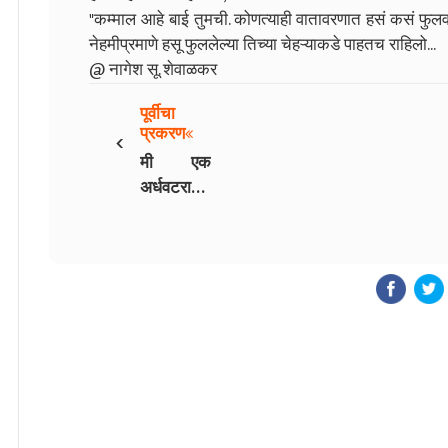
"कम्माल आहे बाई तुमची. कोणत्याही वातावरणात हसं कसं फुलवावं 
नेहमीप्रमाणे हसू फुललेल्या तिच्या चेहऱ्याकडे पाहतच राहिलो...
@ नागेश सू. शेवाळकर
पूर्वीचा
‹
प्रकरण
मी एक
अर्धवटराव -
16