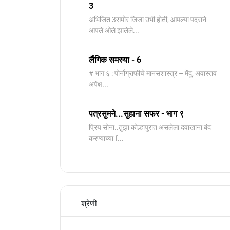
3
️अभिजित ️3समोर जिजा उभी होती, आपल्या पदराने
आपले ओले झालेले...
लैंगिक समस्या - 6
# भाग ६ : पोर्नोग्राफीचे मानसशास्त्र – मेंदू, अवास्तव
अपेक्ष...
पत्रसुमने...सुहाना सफर - भाग ९
प्रिय सोना..तुझा कोल्हापुरात असलेला दवाखाना बंद
करण्याच्या f...
श्रेणी