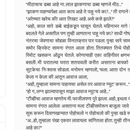
"मीठाचाच डब्बा आहे ना. लाल झाकणाचा डब्बा म्हणजे मीठ..."
"झाकण पाहण्यापेक्षा आत काय आहे ते पाहू नये का?..." ती राग
"अरेच्चा! खरेच की! आत तिखट आहे. असे कसे झाले?"
"अहो, काल सारे डब्बे बाईकडून घासून घेतले. महिनाभर मागे ल
बदलले गेले असतील पण तुम्ही आणताना पाहू नये का? साधी गोष्ट
नंतरचा जेवणाचा सोहळा विनातक्रार पार पडला. पुन्हा सारे सा
समोर क्रिकेट सामना रंगात आला होता. तितक्यात तिथे पोहो
रिमोट खसकन ओढून घेतले. कोणत्याही एका वाहिनीवर क्षण
बसली. मी घरातल्या घरात शतपावली करीत असताना बायको रि
सुटकेचा निःश्वास सोडला. मनोमन म्हणालो, 'चला. आता दोन त
केला न केला की आतून आवाज आला,
"अहो, तुम्हाला सामना पाहायचा असेल तर आवाज 'म्युट' करून..."
"हो ग, लग्न झाल्यापासून माझा आवाज म्युटच आहे..."
"टीव्हीचा आवाज म्हणतेय मी. फाजीलपणा पुरे झाला. अहो, इथला पं
सामना रंगात आलेला असताना मला टीव्हीसमोरून बाजूला जावे 
सुरू करून दिवाणखान्यात पोहोचलो न पोहोचलो की पुन्हा खडे स
"अ...हो, तुम्हाला पंखा एकवर लावायला सांगितला होता. तुम्ही त
आहे का?"