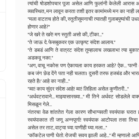
त्यांची षोडशोपचार पूजा असेल आणि फुलांनी केलेली आरास अ
व्यवस्थित, मन लावून करता तशी इतर कामांमध्ये मन का नाही ल
"मला वाटतच होते की, स्तुतीसुमनाची त्यातही गुलाबपुष्पांची
होणार आहे?"
"जे खरे ते खरे! मग स्तुती असो की, टीका..."
"ते जाऊ दे. फेसबुकवर एक उत्कृष्ट संदेश आलाय."
"ते डबडं आणि ते वात्रट संदेश तुम्हालाच लखलाभ! त्या बु
अडकवू नका."
"अग, वाचू नकोस पण ऐकायला काय हरकत आहे? ऐक... 'पत्नी और
कब जंग छेड देंगे पता नही चलता। दुसरी तरफ हजबंड और भारत 
रहते है।' आहे का नाही..."
"व्वा! काय सुंदर संदेश आहे! व्वा! लिहिला असेल कुणीतरी..."
"अर्धवटरावाने... माझ्यासारख्या..." मी तिने अर्धवट सोडलेले व
मिसळून गेले...
नंतरचा वेळ शांततेत गेला कारण सौभाग्यवती स्वयंपाक घरात 
स्वयंपाकात ती जणू अन्नपूर्णा! स्वयंपाक आटोपला तसा तिच
असेल तर ताट, वाट्या घ्या. पाणीही घ्या. मला..."
"कॉकटेल पाणी घेतो. रोजची सवय झाली आहे..." मी म्हणालो आणि