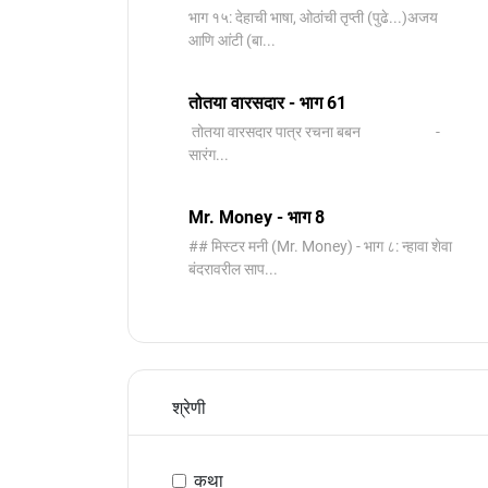
भाग १५: देहाची भाषा, ओठांची तृप्ती (पुढे...)अजय
आणि आंटी (बा...
तोतया वारसदार - भाग 61
तोतया वारसदार पात्र रचना बबन -
सारंग...
Mr. Money - भाग 8
## मिस्टर मनी (Mr. Money) - भाग ८: न्हावा शेवा
बंदरावरील साप...
श्रेणी
कथा