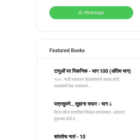
Whatsapp
Featured Books
टापुओं पर पिकनिक - भाग 100 (अंतिम भाग)
१००. गाडी रस्त्यावर बेदरकारपणे धावत होती.
सकाळची वेळ असल्यान...
पत्रसुमने...सुहाना सफर - भाग ८
प्रिय सोना बारावीचा निकाल लागल्यावर..आपल्या
मुलाच्या बोर्ड म...
शांततेच नातं - 10