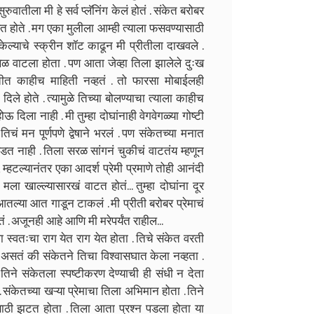
ुवातीला मी हे सर्व प्लॅनिंग केलं होतं . संकेत बरोबर
ित होते . मग एका मुलीला आम्ही त्याला फसवण्यासाठी
ेल्याचे स्क्रीन शॉट काढून मी प्रीतीला दाखवले .
खेळ वाटला होता . पण आता जेव्हा तिला झालेले दुःख
तीत काहीच माहिती नव्हतं . तो फारसा मोबाईलही
िले होते . त्यामुळे तिच्या बोलण्याचा त्याला काहीच
ऊ दिला नाही . मी तुम्हा दोघांनाही वेगवेगळ्या गोष्टी
िचं मन पूर्णपणे द्वेषाने भरलं . पण संकेतच्या मनात
आवडत नाही . तिला सरळ सांगनं चुकीचं वाटतंय म्हणून
 म्हटल्यानंतर एका आदर्श प्रेमी प्रमाणे तोही आनंदी
ला खाल्ल्यासारखं वाटत होतं... तुम्हा दोघांना दूर
आतल्या आत गाडून टाकलं . मी प्रीती बरोबर प्रेमाचं
 . अजूनही आहे आणि मी मरेपर्यंत राहील...
ला स्वतःचा राग येत राग येत होता . तिचे संकेत वरती
ं असतं की संकेतने तिचा विश्वासघात केला नव्हता .
टी तिने संकेतला स्पष्टीकरण देण्याची ही संधी न देता
 . संकेतच्या खऱ्या प्रेमाचा तिला अभिमान होता . तिने
ाठी झटत होता . तिला आता प्रश्न पडला होता या