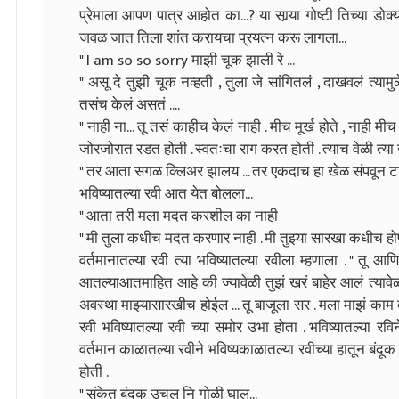
प्रेमाला आपण पात्र आहोत का...? या सार्‍या गोष्टी तिच्या डो
जवळ जात तिला शांत करायचा प्रयत्न करू लागला...
" I am so so sorry माझी चूक झाली रे ...
" असू दे तुझी चूक नव्हती , तुला जे सांगितलं , दाखवलं त्या
तसंच केलं असतं ....
" नाही ना... तू तसं काहीच केलं नाही . मीच मूर्ख होते , नाही मीच म
जोरजोरात रडत होती . स्वतःचा राग करत होती . त्याच वेळी त्य
" तर आता सगळ क्लिअर झालय ... तर एकदाच हा खेळ संपवून टाक
भविष्यातल्या रवी आत येत बोलला...
" आता तरी मला मदत करशील का नाही
" मी तुला कधीच मदत करणार नाही . मी तुझ्या सारखा कधीच होणार 
वर्तमानातल्या रवी त्या भविष्यातल्या रवीला म्हणाला . " तू
आतल्याआतमाहित आहे की ज्यावेळी तुझं खरं बाहेर आलं त्यावेळी त
अवस्था माझ्यासारखीच होईल ... तू बाजूला सर . मला माझं काम 
रवी भविष्यातल्या रवी च्या समोर उभा होता . भविष्यातल्या रव
वर्तमान काळातल्या रवीने भविष्यकाळातल्या रवीच्या हातून बंदूक 
होती .
" संकेत बंदूक उचल नि गोळी घाल...