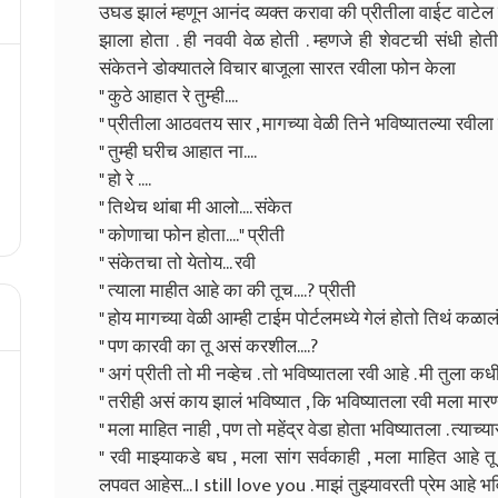
उघड झालं म्हणून आनंद व्यक्त करावा की प्रीतीला वाईट वाटेल
झाला होता . ही नववी वेळ होती . म्हणजे ही शेवटची संधी हो
संकेतने डोक्यातले विचार बाजूला सारत रवीला फोन केला
" कुठे आहात रे तुम्ही....
" प्रीतीला आठवतय सार , मागच्या वेळी तिने भविष्यातल्या रवी
" तुम्ही घरीच आहात ना....
" हो रे ....
" तिथेच थांबा मी आलो.... संकेत
" कोणाचा फोन होता...." प्रीती
" संकेतचा तो येतोय... रवी
" त्याला माहीत आहे का की तूच....? प्रीती
" होय मागच्या वेळी आम्ही टाईम पोर्टलमध्ये गेलं होतो तिथं कळालं
" पण कारवी का तू असं करशील....?
" अगं प्रीती तो मी नव्हेच . तो भविष्यातला रवी आहे . मी तुला 
" तरीही असं काय झालं भविष्यात , कि भविष्यातला रवी मला मा
" मला माहित नाही , पण तो महेंद्र वेडा होता भविष्यातला . त्याच्
" रवी माझ्याकडे बघ , मला सांग सर्वकाही , मला माहित आहे 
लपवत आहेस... I still love you . माझं तुझ्यावरती प्रेम आहे भवि