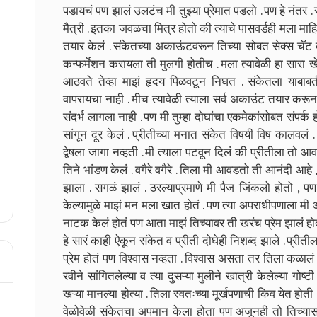
पडायचं पण झालं उलटंच मी तुझ्या प्रेमात पडलो . पण हे नंतर . सुर
मैत्री . इतका जवळचा मित्र होतो की त्याचे पासवर्डही मला माह
तयार केलं . संकेतच्या अकाऊंटवरून तिच्या सोबत सेक्स चॅट क
कन्फर्मेशन करायला ती मुलगी होतीच . मला त्यावेळी हा सारा 
आठवते तेव्हा माझं हृदय पिळवटून निघत . संकेतला याबाब
वापरायचा नाही . मीच त्यावेळी त्याला सर्व अकाउंट तयार करून द
संदर्भ लागला नाही . पण मी तुम्हा दोघांचा एकमेकांसोबत संपर्क हो
सांगून दूर केलं . प्रीतीच्या मनात संकेत विषयी विष कालवलं . त
द्वेषला जागा नव्हती . मी त्याला पटवून दिलं की प्रीतीला तो 
तिने भांडण केलं . वगैरे वगैरे . तिला मी आवडतो ती आनंदी आहे ,
झाला . सगळं झालं . ठरल्याप्रमाणे मी पैज जिंकलो होतो , पण म
केल्यामुळे माझं मन मला खात होतं . पण त्या अपराधीपणाला मी 
नाटक केलं होतं पण आता माझं तिच्यावर ती खरंच प्रेम झालं होतं
हे सारं काही ऐकून संकेत व प्रीती दोघेही निशब्द झाले . प्रीती
प्रेम होतं पण विश्वास नव्हता . विश्वास असता तर तिला कळाल
रवीने सांगितलेल्या व त्या दुसऱ्या मुलीने खात्री केलेल्या गोष्
खऱ्या मानल्या होत्या . तिला स्वतःच्या मूर्खपणाची किव येत होती
वेळोवेळी संकेतचा अपमान केला होता पण अजूनही तो तिच्यास