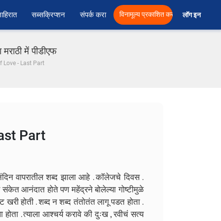
ाहिरात
सब्सक्रिप्शन
संपर्क करा
विनामूल्य प्रकाशित करा
लॉग इन  
राठी में पीडीएफ
f Love - Last Part
ast Part
नंदिन वापरातील शब्द झाला आहे . कॉलेजचे दिवस .
ंकेत आनंदात होते पण महेंद्रने बोलेल्या गोष्टीमुळे
ट खरी होती . शब्द न शब्द तंतोतंत लागू पडत होता .
ोता . त्याला आश्चर्य करावे की दुःख , रवीचं सत्य