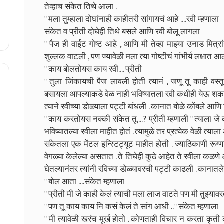
तेव्हाच संकेत तिथे आला .
" मला तुम्हाला दोघांनाही काहीतरी सांगायचं आहे ....रवी म्हणाला
संकेत व प्रीती दोघेही तिथे बसले आणि रवी बोलू लागला
" पैज ही वाईट गोष्ट आहे , आणि मी तेव्हा माझ्या उनाड मित्रा
शुल्लक वाटली , पण ज्यावेळी मला त्या गोष्टीचं गांभीर्य लक्षात आल
" काय बोलतोयस काय रवी.... प्रीती
" तुला जिंकायची पैज लावली होती त्यानं , जणू तू काही वस्तू
बसायला आपल्याकडे वेळ नाही भविष्यातला रवी कधीही येऊ शकतो
त्याने रवीच्या डोळ्याला पट्टी बांधली . कानात बोळे कोंबले आ
" काय करतोयस नक्की संकेत तू....? प्रीती म्हणाली " त्याला जे
भविष्यातल्या रवीला माहीत होतं . त्यामुळे तर प्रत्येक वेळी त्या
संकेतला एक मेंटल इन्स्टिट्यूट माहीत होती . ज्याठिकाणी रूग्णा
वेगळ्या केलेल्या असतात . ते तिघेही कुठे आहेत ते रवीला कळणे अश
घेतल्यानंतर त्यांनी रविच्या डोळ्यावरची पट्टी काढली . कानातले
" बोल आता ....संकेत म्हणाला
" प्रीती मी जे काही केलं त्याची मला लाज वाटते पण मी तुझ्यावरत
" पण तू काय काय नि कसं केलं ते सांग आधी .. " संकेत म्हणाला
" मी त्यावेळी खरंच मूर्ख होतो . कोणताही विचार न करता कृती