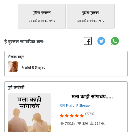
पूर्वीचा प्रकरण
पुढील प्रकरण
मला काही सांगाचंय...- १९-३
मला काही सांगाचंय...- २०-२
हे पुस्तक सामायिक करा:
लेखक बद्दल
फॉलो करा
Praful R Shejao
पूर्ण कादंबरी
मला काही सांगाचंय.....
द्वारा Praful R Shejao
(776k)
700.5k
256
324.6k