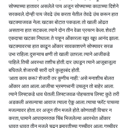
सोफ्याच्या हातावर असलेले पाय अजून सोफ्याच्या काठाच्या दिशेने
सरकवले. दोन्ही पाय जेवढे उंच करता येतील तेवढे उंच करून हात
खटक्याजवळ नेला. खटका बोटात पकडला. तो खाली ओढत
असताना हात सटकला. त्याने दोन तीन वेळा प्रयत्न केला. शेवटी
एकदाचा खटका निघाला. ते पाहून ओंकारला खूप खूप आनंद झाला.
खटक्यावरचा हात काढून ओंकार सावकाशपणे सोफ्यावर सरळ
उभा राहिला. दुसऱ्याच क्षणी तो खाली उतरला. त्याने आजीकडे
पाहिले. तिची अवस्था तशीच होती. दार उघडून त्याने आजूबाजूला
बघितले. शेजारची सारी दारे कुलूपबंद होती.
'आता काय करू? शेजारी तर कुणीच नाही.' असे मनाशीच बोलत
ओंकार आत आला. आजीचा भ्रमणध्वनी उचलून तो बाहेर आला.
त्याने लिफ्टकडे धाव घेतली. लिफ्टजवळ पोहचताच लिफ्ट कुठे तरी
अडकली असल्याचा आवाज त्याला ऐकू आला. त्याचा फ्लॅट पाचव्या
मजल्यावर होता. वर अजून तीन मजले होते. कोणताही विचार न
करता, घामाने आपादमस्तक चिंब भिजलेल्या अवस्थेत ओंकार
धावत धावत तीन मजले चढून इमारतीच्या गच्चीवर आला. गच्चीवर