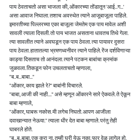
पाय ठेवताचतो असा भाजला की, ओंकारच्या तोंडातून 'आई...ग...'
असा आवाज निघाला. तशाच अवस्थेत त्याने आजूबाजूला पाहिले.
इमारतीच्या पिल्लरच्या एका बाजूला जेमतेम एक पाय मावेल अशी
सावली त्याला दिसली. तो पाय भाजत असताना धावतच तिथे गेला.
त्या सावलीत त्याने अवघडून एक पाय ठेवला. त्या पायावर दुसरा
पाय ठेवला. हातातल्या भ्रमणध्वनीवर त्याने पाहिले. रेंज दर्शविणाऱ्या
काड्या दिसताच तो आनंदला. त्याने पटकन बाबांचा क्रमांक
जुळवला. तिकडून फोन उचलताचतो म्हणाला,
"ब..ब...बाबा..."
"ओंकार, काय झाले रे?" बाबांनी विचारले.
"बाबा, आजी की नाही...." असे म्हणून ओंकारने सारे ऐकवले. ते ऐकून
बाबा म्हणाले,
"ओंकार, घाबरू नकोस. मी लगेच निघतो. आपण आजीला
दवाखान्यात नेऊया." त्याला धीर देत बाबा म्हणाले. परंतु तेही
घाबरले होते.
"ब...ब..बाबा, एक करा ना, तुम्ही घरी येऊ नका. फार वेळ लागेल हो.