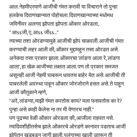
आल. नेहमीप्रमाणे आजीची गंमत करावी या विचाराने तो पुन्हा
हलकेच दिवाणखान्यात पोहोचला. दिवाणखान्याच्या मधोमध
जमिनीवर अलगद झोपता झोपता ओंकार ओरडला,
" आssजी, ए, आss जीss..."
त्याच्या तशा ओरडण्यामुळे आजीची झोप चाळवली. आजीची गंमत
करण्याची लहर आली की, ओंकार मुद्दामहून तसा ओरडत असे.
अनेकदा तसा प्रकार झाला. ओंकारचा 'लांडगा आला रे, लांडगा
आला', हा खेळ आजीच्या लक्षात आला. पण तो प्रकार समजत
असूनही आजी नेहमी घाबरून धावतच बाहेर येत असे. आजीची ती
घाबरलेली अवस्था पाहून ओंकार जोरजोराने हसत असे. ते पाहून
आजी कौतुकाने म्हणे,
"अरे, लांडग्या, माझी गंमत करतोस काय? मला फसवतोस का रे?
पुन्हा असे काही केलेस ना तर मी येणारच नाही."
पण पुढच्या वेळी ओंकार ओरडला की, आजीला राहवत नसे.
त्यादिवशीहीतसेच झाले. ओंकारचे ओरडणे कानावर पडताच आजी
झोपेतून खडबडून जागी झाली. पलंगाच्या खाली उतरून ती