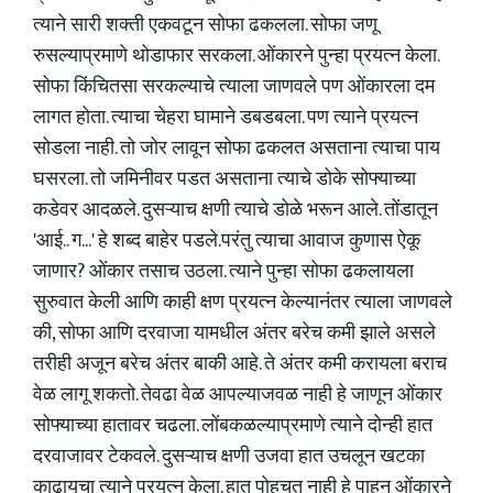
त्याने सारी शक्ती एकवटून सोफा ढकलला. सोफा जणू
रुसल्याप्रमाणे थोडाफार सरकला. ओंकारने पुन्हा प्रयत्न केला.
सोफा किंचितसा सरकल्याचे त्याला जाणवले पण ओंकारला दम
लागत होता. त्याचा चेहरा घामाने डबडबला. पण त्याने प्रयत्न
सोडला नाही. तो जोर लावून सोफा ढकलत असताना त्याचा पाय
घसरला. तो जमिनीवर पडत असताना त्याचे डोके सोफ्याच्या
कडेवर आदळले. दुसऱ्याच क्षणी त्याचे डोळे भरून आले. तोंडातून
'आई.. ग...' हे शब्द बाहेर पडले.परंतु त्याचा आवाज कुणास ऐकू
जाणार? ओंकार तसाच उठला. त्याने पुन्हा सोफा ढकलायला
सुरुवात केली आणि काही क्षण प्रयत्न केल्यानंतर त्याला जाणवले
की, सोफा आणि दरवाजा यामधील अंतर बरेच कमी झाले असले
तरीही अजून बरेच अंतर बाकी आहे. ते अंतर कमी करायला बराच
वेळ लागू शकतो. तेवढा वेळ आपल्याजवळ नाही हे जाणून ओंकार
सोफ्याच्या हातावर चढला. लोंबकळल्याप्रमाणे त्याने दोन्ही हात
दरवाजावर टेकवले. दुसऱ्याच क्षणी उजवा हात उचलून खटका
काढायचा त्याने प्रयत्न केला. हात पोहचत नाही हे पाहून ओंकारने