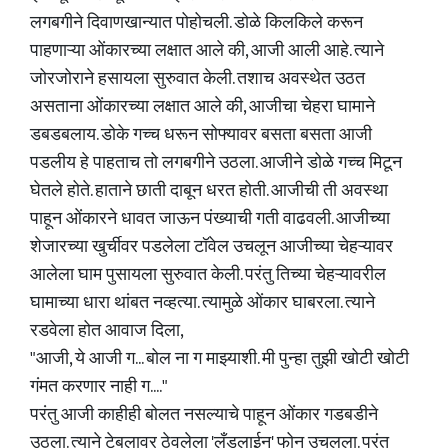
लगबगीने दिवाणखान्यात पोहोचली. डोळे किलकिले करून
पाहणाऱ्या ओंकारच्या लक्षात आले की, आजी आली आहे. त्याने
जोरजोराने हसायला सुरुवात केली. तशाच अवस्थेत उठत
असताना ओंकारच्या लक्षात आले की, आजीचा चेहरा घामाने
डबडबलाय. डोके गच्च धरून सोफ्यावर बसता बसता आजी
पडलीय हे पाहताच तो लगबगीने उठला. आजीने डोळे गच्च मिटून
घेतले होते. हाताने छाती दाबून धरत होती. आजीची ती अवस्था
पाहून ओंकारने धावत जाऊन पंख्याची गती वाढवली. आजीच्या
शेजारच्या खुर्चीवर पडलेला टॉवेल उचलून आजीच्या चेहऱ्यावर
आलेला घाम पुसायला सुरुवात केली. परंतु तिच्या चेहऱ्यावरील
घामाच्या धारा थांबत नव्हत्या. त्यामुळे ओंकार घाबरला. त्याने
रडवेला होत आवाज दिला,
"आजी, ये आजी ग... बोल ना ग माझ्याशी. मी पुन्हा तुझी खोटी खोटी
गंमत करणार नाही ग...."
परंतु आजी काहीही बोलत नसल्याचे पाहून ओंकार गडबडीने
उठला. त्याने टेबलावर ठेवलेला 'लँडलाईन' फोन उचलला. परंतु