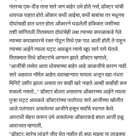
नंतरचा एक-दीड तास सारे जण बाहेर उभे होते. नर्स, डॉक्टर यांची
धावपळ पाहात होते. ओंकार कधी आईचा, कधी बाबांचा तर मधूनच
दोघांचाही हात धरत होता. ओंकारने घडलेली हकिकत जशीच्या
तशी सांगितली. तितक्यात दोघांचेही लक्ष त्याच्या कपाळाकडे गेले.
त्याच्या कपाळावरचे रक्त गोठून तिथे एक गाठ आली होती. ते पाहून
त्याच्या आईने त्याला घट्ट आवळून त्याचे खूप सारे पापे घेतले.
तितक्यात तिथे डॉक्टरांचे आगमन झाले. डॉक्टर म्हणाले,
"आजींची तब्येत आता धोक्याच्या बाहेर आहे. काळजीचे कारण नाही.
सारे अहवाल नॉर्मल आहेत. दवाखान्यात यायला अजून दहा-पंधरा
मिनिटे उशीर झाला असता तर काही खरे नव्हते. आम्ही काहीही करु
शकलो नसतो...." डॉक्टर बोलत असताना ओंकारच्या आईने त्याला
पुन्हा घट्ट आवळले. डॉक्टरांच्या पाठोपाठ सारे आजीच्या खोलीत
आले. पलंगावर असलेल्या आजीने हसून सर्वांचे स्वागत केले.
अपराधी चेहरा करून उभे असलेल्या ओंकारकडे बघत आजी हळू
आवाजात म्हणाली,
"डॉक्टर, सारेच लांडगे जीव घेत नाहीत हो. बघा. माझ्या या लाडक्या