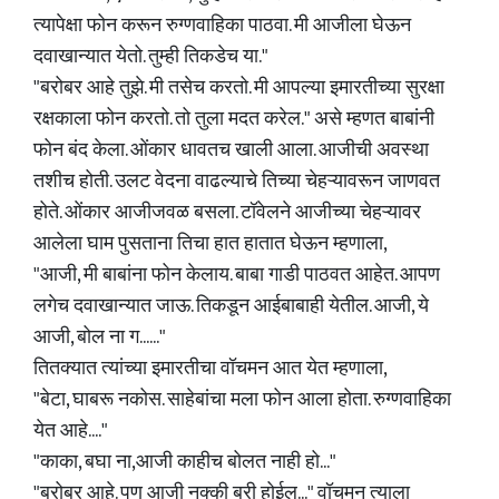
त्यापेक्षा फोन करून रुग्णवाहिका पाठवा. मी आजीला घेऊन
दवाखान्यात येतो. तुम्ही तिकडेच या."
"बरोबर आहे तुझे. मी तसेच करतो. मी आपल्या इमारतीच्या सुरक्षा
रक्षकाला फोन करतो. तो तुला मदत करेल." असे म्हणत बाबांनी
फोन बंद केला. ओंकार धावतच खाली आला. आजीची अवस्था
तशीच होती. उलट वेदना वाढल्याचे तिच्या चेहऱ्यावरून जाणवत
होते. ओंकार आजीजवळ बसला. टॉवेलने आजीच्या चेहऱ्यावर
आलेला घाम पुसताना तिचा हात हातात घेऊन म्हणाला,
"आजी, मी बाबांना फोन केलाय. बाबा गाडी पाठवत आहेत. आपण
लगेच दवाखान्यात जाऊ. तिकडून आईबाबाही येतील. आजी, ये
आजी, बोल ना ग......"
तितक्यात त्यांच्या इमारतीचा वॉचमन आत येत म्हणाला,
"बेटा, घाबरू नकोस. साहेबांचा मला फोन आला होता. रुग्णवाहिका
येत आहे...."
"काका, बघा ना,आजी काहीच बोलत नाही हो..."
"बरोबर आहे. पण आजी नक्की बरी होईल..." वॉचमन त्याला