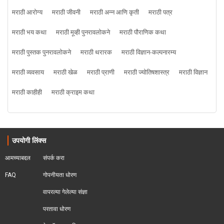
मराठी आरोग्य
मराठी जीवनी
मराठी अन्न आणि कृती
मराठी पत्र
मराठी भय कथा
मराठी मूव्ही पुनरावलोकने
मराठी पौराणिक कथा
मराठी पुस्तक पुनरावलोकने
मराठी थरारक
मराठी विज्ञान-कल्पनारम्य
मराठी व्यवसाय
मराठी खेळ
मराठी प्राणी
मराठी ज्योतिषशास्त्र
मराठी विज्ञान
मराठी काहीही
मराठी क्राइम कथा
उपयोगी लिंक्स
आमच्याबद्दल
संपर्क करा
FAQ
गोपनीयता धोरण
वापरल्या गेलेल्या संज्ञा
परतावा धोरण 