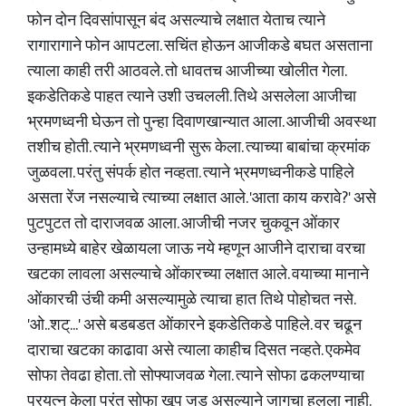
फोन दोन दिवसांपासून बंद असल्याचे लक्षात येताच त्याने
रागारागाने फोन आपटला. सचिंत होऊन आजीकडे बघत असताना
त्याला काही तरी आठवले. तो धावतच आजीच्या खोलीत गेला.
इकडेतिकडे पाहत त्याने उशी उचलली. तिथे असलेला आजीचा
भ्रमणध्वनी घेऊन तो पुन्हा दिवाणखान्यात आला. आजीची अवस्था
तशीच होती. त्याने भ्रमणध्वनी सुरू केला. त्याच्या बाबांचा क्रमांक
जुळवला. परंतु संपर्क होत नव्हता. त्याने भ्रमणध्वनीकडे पाहिले
असता रेंज नसल्याचे त्याच्या लक्षात आले. 'आता काय करावे?' असे
पुटपुटत तो दाराजवळ आला. आजीची नजर चुकवून ओंकार
उन्हामध्ये बाहेर खेळायला जाऊ नये म्हणून आजीने दाराचा वरचा
खटका लावला असल्याचे ओंकारच्या लक्षात आले. वयाच्या मानाने
ओंकारची उंची कमी असल्यामुळे त्याचा हात तिथे पोहोचत नसे.
'ओ..शट्...' असे बडबडत ओंकारने इकडेतिकडे पाहिले. वर चढून
दाराचा खटका काढावा असे त्याला काहीच दिसत नव्हते. एकमेव
सोफा तेवढा होता. तो सोफ्याजवळ गेला. त्याने सोफा ढकलण्याचा
प्रयत्न केला परंतु सोफा खूप जड असल्याने जागचा हलला नाही.