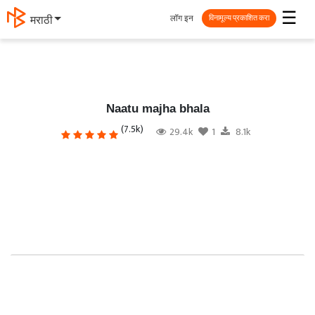
☰
लॉग इन
मराठी
विनामूल्य प्रकाशित करा
Naatu majha bhala
(7.5k)
29.4k
1
8.1k