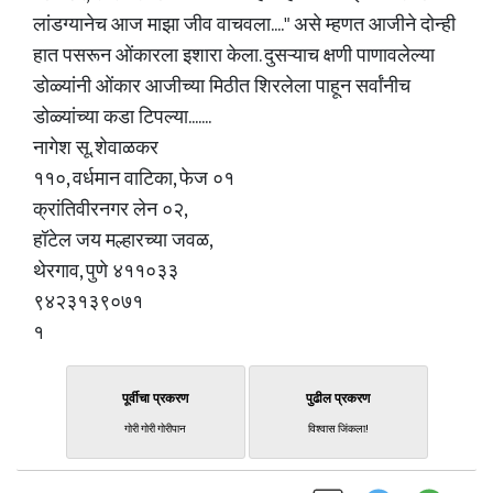
लांडग्यानेच आज माझा जीव वाचवला...." असे म्हणत आजीने दोन्ही
हात पसरून ओंकारला इशारा केला. दुसऱ्याच क्षणी पाणावलेल्या
डोळ्यांनी ओंकार आजीच्या मिठीत शिरलेला पाहून सर्वांनीच
डोळ्यांच्या कडा टिपल्या.......
नागेश सू. शेवाळकर
११०, वर्धमान वाटिका, फेज ०१
क्रांतिवीरनगर लेन ०२,
हॉटेल जय मल्हारच्या जवळ,
थेरगाव, पुणे ४११०३३
९४२३१३९०७१
१
पूर्वीचा प्रकरण
पुढील प्रकरण
गोरी गोरी गोरीपान
विश्वास जिंकला!