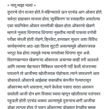
= नातू माझा भला! =
दुपारचे दोन वाजत होते. मे महिन्यातले ऊन प्रचंड आग ओकत होते.
सर्वत्र हाहाकार माजला होता. 'सूर्यकिरण' या वसाहतीत असलेल्या
एका सदनिकेत ओंकार मस्तपैकी खेळत होता. ओंकारचे खेळणे
म्हणजे नुसता धिंगाणाच धिंगाणा! नुकतीच त्याची पाचव्या वर्गाची
परीक्षा संपली होती. पोहणे, क्रिकेट, हस्ताक्षर सुधार अशा विविध
कार्यक्रमांना आठ-दहा दिवस सुट्टी असल्यामुळे ओंकारजवळ
भरपूर वेळ होता. त्यामुळे त्याचा मनसोक्त धिंगाणा सुरु असे.
दिवाणखान्यात खेळणाऱ्या ओंकारला अचानक काही तरी आठवले
आणि त्याच्या चेहऱ्यावर मिश्किल भावनांनी गर्दी केली. मांजराच्या
पावलाने तो आजीच्या खोलीजवळ पोहोचला. त्याने सावधपणे आत
डोकावले. ओंकारचे आईबाबा सकाळीच कंपनीत गेल्यापासून
ओंकारच्या मागे धावताना, त्याने केलेला पसारा सतत आवरून
दमलेली आजी दोन क्षण विसावा घ्यावा म्हणून खोलीतल्या पलंगावर
पहुडली होती. प्रचंड थकवा आल्यामुळे दुसऱ्याच क्षणी आजीचा
डोळा लागला होता. ते पाहून ओंकारच्या डोळ्यात वेगळीच चमक