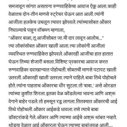
समजावून सांगत असताना रुग्णवाहिकेचा आवाज ऐकू आला. काही
वेळातच दोन-तीन माणसे स्ट्रेचर घेऊन आत आली. त्यांनी
आजीला हलकेच उचलून त्यावर झोपवले. त्यांच्यासोबत ओंकार
निघाल्याचे पाहून वॉचमन म्हणाला,
"ओंकार बाळा, तू आजीसोबत जा. मी दार लावून आलोच...."
त्या लोकांसोबत ओंकार खाली आला. त्या लोकांनी आजीला
व्यवस्थित रुग्णवाहिकेत झोपवले. ओंकारही आजीचा हात हातात
घेऊन तिच्या शेजारी बसला. विशिष्ट प्रकारचा आवाज करत
रुग्णवाहिका दवाखान्यात पोहोचली. सोबतची माणसे पटापट खाली
उतरली. ओंकारही खाली उतरला. त्याने पाहिले. बाबा तिथे पोहोचले
होते. त्यांना पाहताच ओंकारचा धीर सुटला. तो 'बाबा..' असे ओरडत
त्यांच्या कुशीत शिरला. इतका वेळ कोंडलेल्या भावना आणि अश्रू
वेगाने बाहेर पडले. तो हमसून रडू लागला. तितक्यात ओंकारची आई
तिथे पोहोचली. ओंकार आईकडे धावला. तसे त्याचे बाबा
डॉक्टरांकडे गेले. ओंकार आणि त्याच्या आईचे अश्रू थांबत नव्हते.
थोड्या वेळात आई ओंकारला घेऊन त्याच्या बाबांजवळ आली.....