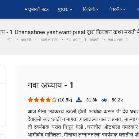
﻿मातृभारती बद्दल
पुस्तके 
व्हिडियो 
पेपरबॅक 
ज
याय - 1 Dhanashree yashwant pisal द्वारा फिक्शन कथा मराठी मे
होम
कादंबरी
मराठी कादंबरी
नवा अध्याय - 1 - कादंबरी
नवा अध्याय - 1
नवा अध्याय - 1
(10.5k)
31.8k
50.2k
आज मीना लवकरच उठली होती .आंघोळ करून ती देव घरात गे
देवाकडे स्वतःसाठी न मागता .गालातल्या गालात हसत , माज्या प
ती स्वयंपाक घरात निघून गेली . घरातील ओट्याला नमस्कार
आशीर्वाद मागितला .
मीनाचा लग्नानंतरचा स्वयंपाक घरातील पहि