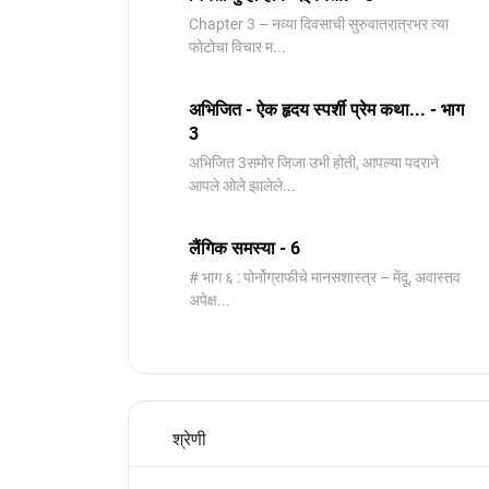
Chapter 3 – नव्या दिवसाची सुरुवातरात्रभर त्या
फोटोचा विचार म...
अभिजित - ऐक हृदय स्पर्शी प्रेम कथा... - भाग
3
️अभिजित ️3समोर जिजा उभी होती, आपल्या पदराने
आपले ओले झालेले...
लैंगिक समस्या - 6
# भाग ६ : पोर्नोग्राफीचे मानसशास्त्र – मेंदू, अवास्तव
अपेक्ष...
श्रेणी