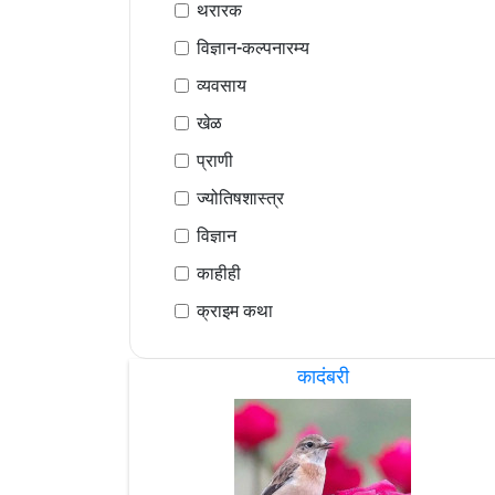
थरारक
विज्ञान-कल्पनारम्य
व्यवसाय
खेळ
प्राणी
ज्योतिषशास्त्र
विज्ञान
काहीही
क्राइम कथा
कादंबरी