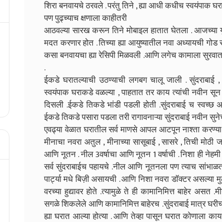
शिरा बनवायचे ठरवले . परंतु तिने , ह्या आधी कधीच स्वयंपाक घरा
पण पुढ्च्याच क्षणाला काहीतरी
आठवल्या सारख करून तिने मोबाइल हातात घेतला . आजच्या यु
मदत करणार होत . तिच्या ह्या आयुष्यातील नवा अध्यायची गोड
कसा बनवायचा ह्या रेसिपी मिळवली .आणि लगेच कामाला सुरवात
.
ईकडे घरातल्याची उठण्याची लगबग चालू जाली . सुंदराबाई ,
स्वयंपाक घराकडे वळल्या , पाहतात तर काय त्यांची नवीन सू
दिसली .ईकडे तिकडे भांडी पडली होती .सुंदराबाई च स्वच्छ
ईकडे तिकडे पसारा पडला तरी रागावनाऱ्या सुंदराबाई नवीन सुने
एवढ्या वेळात घरातील सर्व माणसे आपल आटपून नाश्ता करण्या 
मीनाचा नवरा अतुल , मीनाच्या सासूबाई , सासरे , तिची मोठ
आणि नूतन . नील 3वर्षाचा आणि नूतन 1 वर्षाची . निशा ही नेहमी
सर्व सुंदराबाईच पहायचे .नील आणि नूतनला पण त्याच सांभा
पार्ट्या मधे बिज़ी असायची . आणि निशा नवरा डॉक्टर असल्या मु
वरच्या हुद्यावर होते .त्यामुळे ते ही कामानिमित्त बाहेर असत .
सगळे शिकलेले आणि कामानिमित्त बाहेरच .सुंदराबाई मात्र घरीच
ह्या घरात आल्या होत्या . आणि तेव्हा पासून घरात कोणाला काय