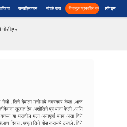
ाहिरात
सब्सक्रिप्शन
संपर्क करा
विनामूल्य प्रकाशित करा
लॉग इन  
ं पीडीएफ
ली . तिने देवाला मनोभावे नमस्कार केला .आज
तीदेवाना सुखात ठेव .अशीतिने प्राथाना केली . आणि
 करून या घरातील मला अन्नपूर्णा बनव असा तिने
लाच दिवस , म्हणून तिने गोड करायचे ठरवले . तिने