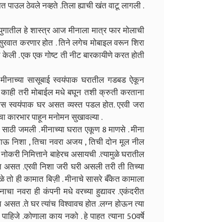
त पाउल ठेवले नव्हते .तिला ह्याची खंत वाटू लागली .
गातील हे शास्त्र आज मीनाला मात्र फार मोलाची
 सुरवात करणार होत . तिने लगेच मोबाइल वरून शिरा
 केली . एक एक गोष्ट ती नीट बारकायीणे करत होती
 मीनाच्या सासूबाई स्वयंपाक घरातील गडबड ऐकून
न काही तरी मोबाईल मधे बघून तशी क्रुती करताना
 अस स्वयंपाक घर असत व्यस्त पडल होत. एरवी जरा
चा कारभार पाहून मनोमन सुखावल्या .
साठी जमली . मीनाच्या घरात एकूण 8 माणसे . मीना
ी जाऊ निशा , तिचा नवरा अजय , तिची दोन मूल नील
 नोकरी निमित्ताने बाहेरच असायची .त्यामुळे घरातील
ळत असत .एरवी निशा जरी घरी असली तरी ती तिच्या
ळे तो ही कामात बिज़ी . मीनाचे सासरे बँकेत कामाला
मीनाचा नवरा ही कंपनी मधे वरच्या हुद्यावर .एकंदरीत
 असत .ते घर त्यांच विश्वावच होत .लग्न होऊन त्या
 पाहिजे .कोणाला काय नको . हे पाहत त्याना 50वर्षे