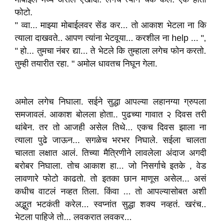
फोटो.
" व्वा... माझ्या मोबाईलवर सेंड कर... तो आकाश भेटला ना कि
त्याला दाखवते.. आपण त्यांना भेटवूया... करशील ना help ... ",
" हो... तुमचा नंबर द्या... ते भेटले कि तुम्हाला लगेच फोन करतो.
तुम्ही तयारीत रहा. " अमोल धावतच निघून गेला.
अमोल लगेच निघाला. सईने सुद्धा आपल्या लहानग्या ग्रुपला
समजावलं. आकाश बोलला होता.. पुढच्या गावात २ दिवस तरी
थांबेन. तर तो आजही असेल तिथे... एकच दिवस झाला ना
त्याला पुढे जाऊन... सगळेच भरभर निघाले. सईला चालता
चालता लक्षात आलं. तिच्या मैत्रिणीने लावलेला अंदाज अगदी
बरोबर निघाला. तोच आकाश हा... जो निसर्गाचे इतके , वेड
लावणारे फोटो काढतो. तो इतका छान माणूस असेल... असं
कधीच वाटलं नव्हत तिला. किंवा ... तो आपल्यासोबत अशी
अद्भुत भटकंती करेल... स्वप्नांत सुद्धा शक्य नव्हतं. खरंच..
भेटला पाहिजे तो... लवकरात लवकर...