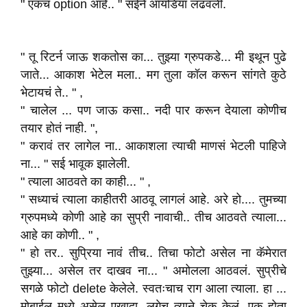
" एकच option आहे.. " सईने आयडिया लढवली.
" तू रिटर्न जाऊ शकतोस का... तुझ्या ग्रुपकडे... मी इथून पुढे
जाते... आकाश भेटेल मला.. मग तुला कॉल करून सांगते कुठे
भेटायचं ते.. " ,
" चालेल ... पण जाऊ कसा.. नदी पार करून देयाला कोणीच
तयार होतं नाही. ",
" करावं तर लागेल ना.. आकाशला त्याची माणसं भेटली पाहिजे
ना... " सई भावूक झालेली.
" त्याला आठवते का काही... " ,
" सध्याचं त्याला काहीतरी आठवू लागलं आहे. अरे हो.... तुमच्या
ग्रुपमध्ये कोणी आहे का सुप्री नावाची.. तीच आठवते त्याला...
आहे का कोणी.. " ,
" हो तर.. सुप्रिया नावं तीच.. तिचा फोटो असेल ना कॅमेरात
तुझ्या... असेल तर दाखव ना... " अमोलला आठवलं. सुप्रीचे
सगळे फोटो delete केलेले. स्वतःचाच राग आला त्याला. हा ...
मोबाईल मध्ये असेल एखादा. लगेच त्याने चेक केलं. एक होता