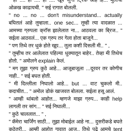
" हा .... हा .... हा .... खूप जुनी ट्रिक आहे हि... मुलींची
ओळख काढायची. " सई रागात बोलली.
" no ... no ... don't misunderstand... actually
बघितलं आहे तुम्हाला.. one sec... तुम्ही त्या वादळात ...
आमच्या ग्रुपला क्रॉस झालेलात ना... आठवला का ब्रिज.. "
सईला आठवलं... एक ग्रुप तर गेला होता बाजूने...
" पण तिथे तर धुकं होते खूप... तुला कशी दिसली मी.. " ,
" तुम्हीच तर आलेलात पहिल्या धुक्यातून बाहेर.. तेव्हा मी तिथेच
होतो. " अमोलने explain केलं.
" मग तुझा ग्रुप कुठे आहे... आजूबाजूला ...दूरवर तर कोणीच
नाही.. " सई बघत होती.
" मी दिल्लीला निघालो आहे... but ... वाट चुकलो मी..
कदाचीत... " अमोल डोकं खाजवत बोलला. सईला हसू आलं.
" आम्ही थांबलो आहोत... म्हणजे माझा ग्रुप... काही help
लागली तर सांग... " सई निघाली...
" कुठे चाललात... " ,
" कॅमेरा चार्जिंग साठी... तुझा मोबाईल आहे ना... दुसरीकडे बघते
कुठेतरी... आम्ही आहोत गावात आज.. तिथे पुढे आमचे tent