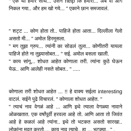
" एक था हमारे साथ... उसने help कि हमारी... अब वो आगे
निकल गया.. और हम खो गये... " एकाने छान समजावलं.
" शट्ट ... कोण होता तो.. पाहिजे होता आता... दिल्लीला गेलो
असतो मी... " अमोल हिरमुसला.
" मग तुझा ग्रुप... त्यांनी का सोडलं तुला... कोणीतरी यायला
पाहिजे होते ना तुझ्यासोबत... " सई. अमोल बसला खाली.
" काय सांगू... शोधत आहेत कोणाला तरी. त्यांना कुठे घेऊन
येऊ.. आणि आलेही नसते सोबत.. " .....
कोणाला तरी शोधत आहेत ... !! हे वाक्य सईला interesting
वाटलं. सईने पुढे विचारलं. " कोणाला शोधत आहेत. "
" त्याचं नाव वेगळं आहे ... आणि इथे त्याला वेगळ्या नावाने
ओळखतात. एक वर्षांपूर्वी हरवला आहे तो. आणि आता तो जिवंत
आहे हे कळलं आहे त्यांना.. इथे तो भटकत असतो सारखा..
लोकांना मदत करतो.... काय नाव त्याचे.. हा ... भटक्या.. " ,