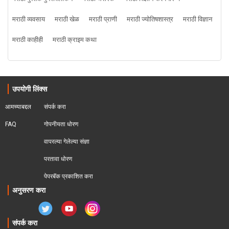
मराठी व्यवसाय
मराठी खेळ
मराठी प्राणी
मराठी ज्योतिषशास्त्र
मराठी विज्ञान
मराठी काहीही
मराठी क्राइम कथा
उपयोगी लिंक्स
आमच्याबद्दल
संपर्क करा
FAQ
गोपनीयता धोरण
वापरल्या गेलेल्या संज्ञा
परतावा धोरण 
पेपरबॅक प्रकाशित करा
अनुसरण करा
संपर्क करा