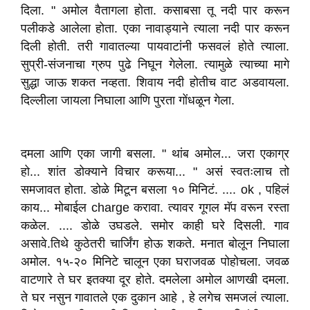
दिला. " अमोल वैतागला होता. कसाबसा तू नदी पार करून
पलीकडे आलेला होता. एका नावाड्याने त्याला नदी पार करून
दिली होती. तरी गावातल्या पायवाटांनी फसवलं होते त्याला.
सुप्री-संजनाचा ग्रुप पुढे निघून गेलेला. त्यामुळे त्याच्या मागे
सुद्धा जाऊ शकत नव्हता. शिवाय नदी होतीच वाट अडवायला.
दिल्लीला जायला निघाला आणि पुरता गोंधळून गेला.
दमला आणि एका जागी बसला. " थांब अमोल... जरा एकाग्र
हो... शांत डोक्याने विचार करूया... " असं स्वतःलाच तो
समजावत होता. डोळे मिटून बसला १० मिनिटं. .... ok , पहिलं
काय... मोबाईल charge करावा. त्यावर गूगल मॅप वरून रस्ता
कळेल. .... डोळे उघडले. समोर काही घरे दिसली. गाव
असावे.तिथे कुठेतरी चार्जिंग होऊ शकते. मनात बोलून निघाला
अमोल. १५-२० मिनिटे चालून एका घराजवळ पोहोचला. जवळ
वाटणारे ते घर इतक्या दूर होते. दमलेला अमोल आणखी दमला.
ते घर नसुन गावातले एक दुकान आहे , हे लगेच समजलं त्याला.