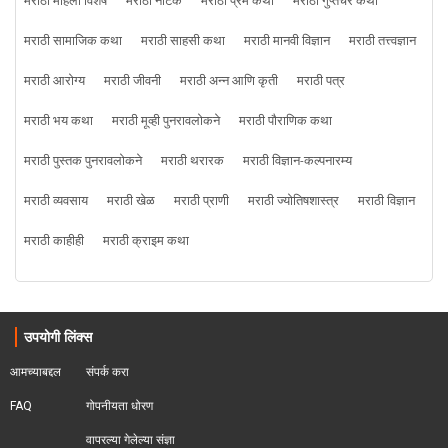
मराठी महिला विशेष
मराठी नाटक
मराठी प्रेम कथा
मराठी गुप्तचर कथा
मराठी सामाजिक कथा
मराठी साहसी कथा
मराठी मानवी विज्ञान
मराठी तत्त्वज्ञान
मराठी आरोग्य
मराठी जीवनी
मराठी अन्न आणि कृती
मराठी पत्र
मराठी भय कथा
मराठी मूव्ही पुनरावलोकने
मराठी पौराणिक कथा
मराठी पुस्तक पुनरावलोकने
मराठी थरारक
मराठी विज्ञान-कल्पनारम्य
मराठी व्यवसाय
मराठी खेळ
मराठी प्राणी
मराठी ज्योतिषशास्त्र
मराठी विज्ञान
मराठी काहीही
मराठी क्राइम कथा
उपयोगी लिंक्स
आमच्याबद्दल
संपर्क करा
FAQ
गोपनीयता धोरण
वापरल्या गेलेल्या संज्ञा