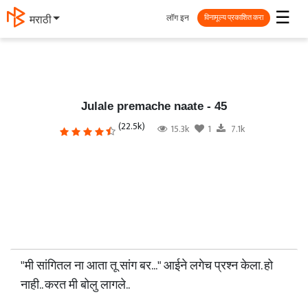
☰
लॉग इन
मराठी
विनामूल्य प्रकाशित करा
Julale premache naate - 45
(22.5k)
15.3k
1
7.1k
"मी सांगितल ना आता तू सांग बर..." आईने लगेच प्रश्न केला. हो
नाही.. करत मी बोलु लागले..