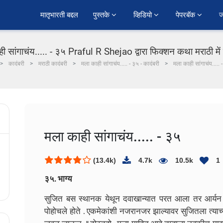
﻿मातृभारती बद्दल
पुस्तके 
व्हिडियो 
पेपरबॅक 
ज
ी सांगाचंय..... - ३५ Praful R Shejao द्वारा फिक्शन कथा मराठी मे
कादंबरी
मराठी कादंबरी
मला काही सांगाचंय..... - ३५ - कादंबरी
मला काही सांगाचंय..... 
मला काही सांगाचंय..... - ३५
(13.4k)
4.7k
10.5k
1
३५. भाग्य
सुजित बस स्थानक येथून दवाखान्यात परत आला तर आर्यन 
पोहोचले होते . एकमेकांशी नजरानजर झाल्यावर सुजितला त्याच्य