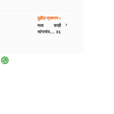
पुढील प्रकरण
›
मला काही
सांगाचंय..... ३६