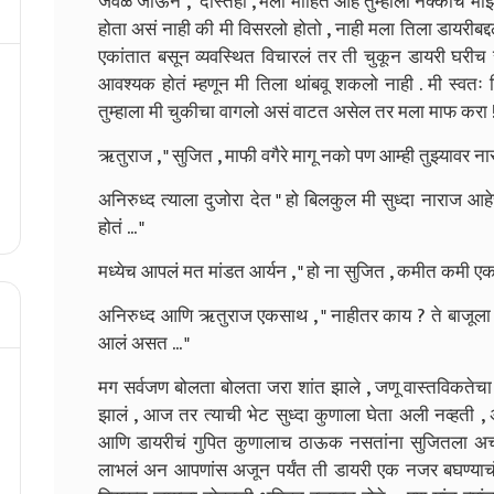
जवळ जाऊन ," दोस्तहो , मला माहित आहे तुम्हाला नक्कीच म
होता असं नाही की मी विसरलो होतो , नाही मला तिला डायरीबद्
एकांतात बसून व्यवस्थित विचारलं तर ती चुकून डायरी घरीच
आवश्यक होतं म्हणून मी तिला थांबवू शकलो नाही . मी स्वतः
तुम्हाला मी चुकीचा वागलो असं वाटत असेल तर मला माफ करा !
ऋतुराज , " सुजित , माफी वगैरे मागू नको पण आम्ही तुझ्यावर ना
अनिरुध्द त्याला दुजोरा देत " हो बिलकुल मी सुध्दा नाराज
होतं ... "
मध्येच आपलं मत मांडत आर्यन , " हो ना सुजित , कमीत कमी 
अनिरुध्द आणि ऋतुराज एकसाथ , " नाहीतर काय ? ते बाजूला 
आलं असत ... "
मग सर्वजण बोलता बोलता जरा शांत झाले , जणू वास्तविकतेच
झालं , आज तर त्याची भेट सुध्दा कुणाला घेता अली नव्हती , 
आणि डायरीचं गुपित कुणालाच ठाऊक नसतांना सुजितला अचान
लाभलं अन आपणांस अजून पर्यंत ती डायरी एक नजर बघण्याचं भा