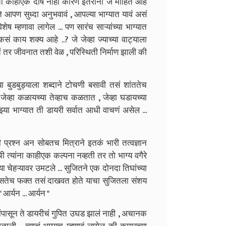
ंचा काहीएक दोष नाही कारण इतरांना जे माहित आहे
ते आपण सुध्दा अनुभवावं , आपल्या भाग्यात यावं असं
ष म्हणावा लागेल ... पण सारंच साऱ्यांच्या भाग्यात
य शक्य आहे ..? जे जेव्हा ज्याच्या वाट्याला
सतं तर जीवनात तशी वेळ , परिस्थिती निर्माण झाली की
ा बुडबुड्याला शब्दाने टोचणी बसावी तसं शांततेच
 जेव्हा कळायच्या तेव्हाच कळतात , जेव्हा घडायच्या
झ्या भाग्यात ती डायरी सर्वात आधी वाचणं असेल ...
ही प्रश्न अन सोबतच मित्राने इतकं भारी तत्वज्ञान
 त्यांना काहीएक कल्पना नव्हती तर तो भाग्य वगैरे
्या चेहऱ्यावर उमटले ... सुजितने एक दोनदा तिघांच्या
ुसतेच फक्त तसं दाखवत होते याचा सुजितला संशय
आर्यन ... आर्यन "
ांपासून ते डायरीचं गुपित उघड झालं नाही , अचानक