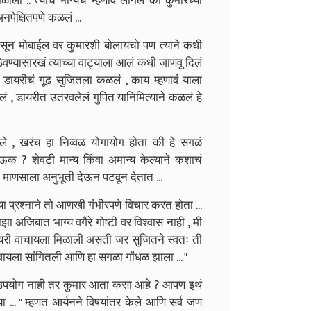
.. त्याचं भाग्यच म्हणावं लागेल की कुमारच्या
ेक्षितपणे कळलं ...
 असून मोबाईल वर कुमारशी बोलायचो पण त्याने कधी
ण्यासारखं त्याच्या वाट्याला आलं कधी जाणवू दिलं
 डायरीचं गूढ सुजितला कळलं , काय म्हणावं याला
ेलं , डायरीत उतरवलेलं गुपित यानिमित्याने कळलं हे
त केले , खरंच हा निव्वळ योगायोग होता की हे सगळं
ऊक ? शेवटी मान्य किंवा अमान्य केल्याने कशाचं
 माणसाला अनुभूती देऊन पटवून देतात ...
ा प्रश्नाने तो आणखी गंभीरपणे विचार करत होता ...
झा अजिबात भाग्य वगैरे गोष्टी वर विश्वास नाही , मी
डायरी वाचायला मिळाली असती जर सुजितने स्वतः ती
ेवायला सांगितली आणि हा सगळा गोंधळ झाला ... "
क उपयोग नाही तर कुमार आता कसा आहे ? आपण इथं
... " म्हणत आर्यनने विषयांतर केले आणि सर्व जण