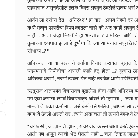
कुमारचा अपघात झाला आणि ती डायरी सुजितला नकळत मिळाली 
सहवासात असूनदेखील इतके दिवस लपवून ठेवलेलं रहस्य असं अनप
आर्यन ला दुजोरा देत , अनिरुध्द " हो यार , आपण नेहमी दूर
कधी म्हणून डायरीचा विषय काढला नाही की अस काही लपवून ठेव
नाही ... आता जेव्हा नियतीने हा भलताच डाव मांडला आणि ते
कुमारचा अपघात झाला हे दुर्भाग्य कि त्याच्या मनात जपून ठेवल
सौभाग्य ..? "
अनिरुध्द च्या या प्रश्नाने सर्वांना विचार करायला प्रवृत्
घडण्यामागे नियीतीचा आणखी काही हेतू होता ...? कुणास ठा
अस्तित्व असणं , नसणं ठरवता येत नाही तर वेळ आणि परिस्थिती
ऋतुराज आतापर्यंत विचारातच बुडालेला होता आणि अनिरुध्द च्य
मग एका क्षणाला त्याचं विचारचक्र थांबलं तो म्हणाला , " तसा मा
मानतो ते फक्त कर्माला ... जसे कर्म तसे फलित , आपल्याला 
बॅगमध्ये ठेवली असती तर , त्याने आकाशला ती डायरी बॅगमध्ये ठ
" बरं असो , जे झालं ते झालं , यावर वाद करून आता काहीए
आलो पण अजून त्याची भेट घेतली नाही ... चला तिकडे जाऊया 