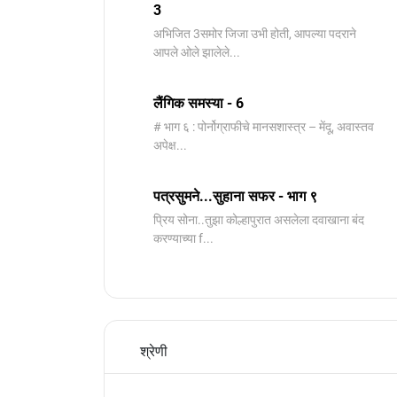
3
️अभिजित ️3समोर जिजा उभी होती, आपल्या पदराने
आपले ओले झालेले...
लैंगिक समस्या - 6
# भाग ६ : पोर्नोग्राफीचे मानसशास्त्र – मेंदू, अवास्तव
अपेक्ष...
पत्रसुमने...सुहाना सफर - भाग ९
प्रिय सोना..तुझा कोल्हापुरात असलेला दवाखाना बंद
करण्याच्या f...
श्रेणी