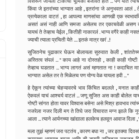
विसरून जायला टोकाची भूमिका बजावत होते ... पण यांत त्या
किंवा जे इतरांच्या भाग्यात आहे , इतरांना जे अनुभवता आलं .. 
प्रत्येकाला वाटतं , हा आपल्या माणसांचा आणखी एक स्वभावविशे
असतं असं नाही आणि समजा असेलच तर एकाचवेळी असण कसं का
यायचं ते तेव्हाच येईल , कितीही नाकारलं . भाग्य वगैरे काही न
ज्याची त्याला प्रचिती येते .... इतकं मात्र खरं ..!
सुजितनेच पुढाकार घेऊन बोलायला सुरुवात केली , शांततेच्य
अस्तित्व संपलं ... " काय आहे ना दोस्तहो , काही काही गोष्टी
तेव्हाच घडतात ... भाग्य लागतं असं म्हणतात ना ! कदाचित मा
भाग्यात असेल तर ते मिळेलच पण योग्य वेळ यायला हवी ... "
हे ऐकून त्यांच्या चेहऱ्यावरचे भाव किंचित बदलले , मनात का
ऐकवलं याचं आश्चर्य वाटलं ... जणू सुजित अस काही बोलेल याची
गोष्टी सांगत होता यावर विश्वास बसेना असे मिश्र हावभाव त्यांच
नजरेला नजर दिली मग ते तिघे जरा विचारात मग्न झाले कि न
आला ... त्याने आर्यनच्या खांद्याला हलकेच हलवून आवाज दिला , " 
मला तुझं म्हणणं जरा पटतंय , कारण बघा ना , जर इतक्या दिवस