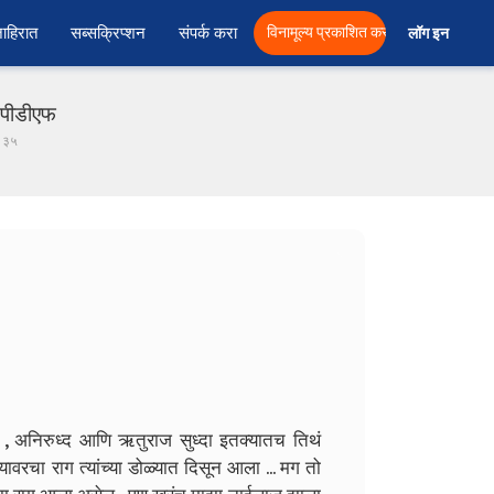
ाहिरात
सब्सक्रिप्शन
संपर्क करा
विनामूल्य प्रकाशित करा
लॉग इन  
ं पीडीएफ
- ३५
, अनिरुध्द आणि ऋतुराज सुध्दा इतक्यातच तिथं
ावरचा राग त्यांच्या डोळ्यात दिसून आला ... मग तो