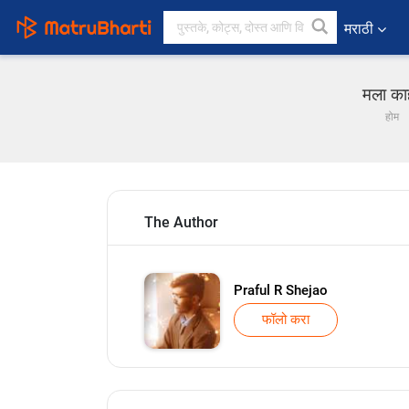
मराठी
मला काह
होम
The Author
Praful R Shejao
फॉलो करा