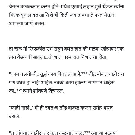
येऊन कलकलाट करत होते.. मधेच एखादं लहान मुलं येऊन त्यांना
भिरकावून लावत आणि ते ही किती लबाड बघा ते परत येऊन
आपल्या जागी बसत.."
हा खेळ मी खिडकीत उभं राहून बघत होते की माझ्या खांद्यावर एक
हात येऊन विसावला... तो शांत, गरम हात निशांतचा होता..
"काय ग हनी-बी... तुझं काय बिनसलं आहे.??? नीट बोलत नाहीसच
पण बघत ही नाही आहेस. नक्की काय झालंय सांगणार आहेस
का..??" त्याने शांतपणे विचारल..
"काही नाही..." मी ही स्वतःच तोंड वाकड करून समोर बघत
बसले...
"तु सांगणार नाहीस तर कस कळणार बाळ..??" त्याच्या हळव्या