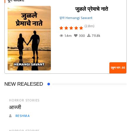
पूर्ण कादंबरी
जुळले प्रेमाचे नाते
द्वारा Hemangi Sawant
(2.8m)
1.4m
300
711.8k
एकूण भाग : 86
NEW REALESED
HORROR STORIES
आज्जी
RESHMA