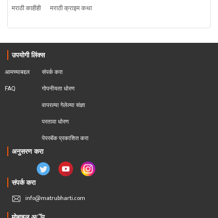
मराठी काहीही
मराठी क्राइम कथा
उपयोगी लिंक्स
आमच्याबद्दल
संपर्क करा
FAQ
गोपनीयता धोरण
वापरल्या गेलेल्या संज्ञा
परतावा धोरण 
पेपरबॅक प्रकाशित करा
अनुसरण करा
संपर्क करा
info@matrubharti.com
मोबाइल अॅप