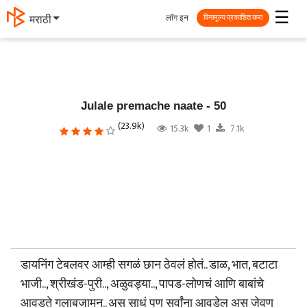
☰
लॉग इन
मराठी
विनामूल्य प्रकाशित करा
Julale premache naate - 50
(23.9k)
15.3k
1
7.1k
डायनिंग टेबलवर आम्ही सगळं छान ठेवलं होतं.. डाळ, भात, बटाटा
भाजी.., श्रीखंड-पुरी.., अळुवड्या.., पापड-लोणचं आणि बाबांचे
आवडते गुलाबजामुन.. अस साधं पण सर्वांना आवडेल अस जेवण