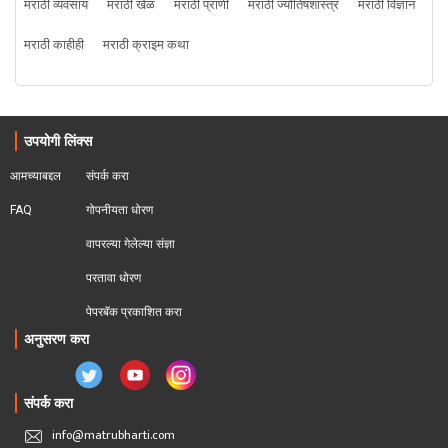
मराठी व्यवसाय
मराठी खेळ
मराठी प्राणी
मराठी ज्योतिषशास्त्र
मराठी विज्ञान
मराठी काहीही
मराठी क्राइम कथा
उपयोगी लिंक्स
आमच्याबद्दल
संपर्क करा
FAQ
गोपनीयता धोरण
वापरल्या गेलेल्या संज्ञा
परतावा धोरण 
पेपरबॅक प्रकाशित करा
अनुसरण करा
संपर्क करा
info@matrubharti.com