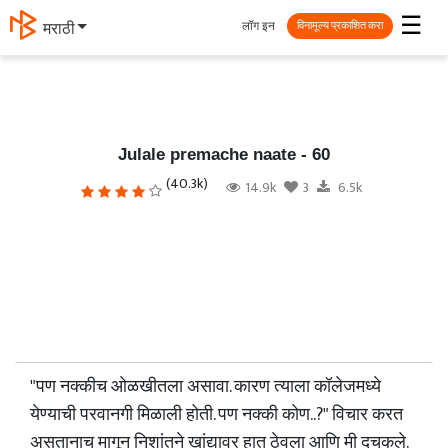
☰
लॉग इन
मराठी
विनामूल्य प्रकाशित करा
Julale premache naate - 60
(40.3k)
14.9k
3
6.5k
"पण नक्कीच ओळखीतला असावा. कारण त्याला कॉलेजमध्ये
येण्याची परवानगी मिळाली होती. पण नक्की कोण..?" विचार करत
असतानाच मागून निशांतने खांद्यावर हात ठेवला आणि मी दचकले.