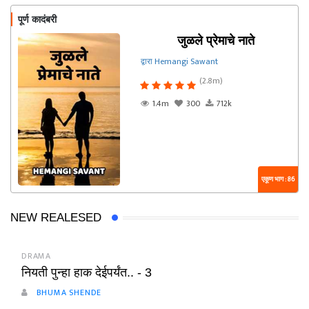
पूर्ण कादंबरी
जुळले प्रेमाचे नाते
द्वारा Hemangi Sawant
(2.8m)
1.4m
300
712k
एकूण भाग : 86
NEW REALESED
DRAMA
नियती पुन्हा हाक देईपर्यंत.. - 3
BHUMA SHENDE