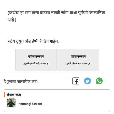
(कथेचा हा भाग कसा वाटला नक्की सांगा. कथा पूर्णपणे काल्पनिक
आहे.)
स्टेय ट्युन अँड हॅप्पी रीडिंग गाईज.
पूर्वीचा प्रकरण
पुढील प्रकरण
जुळले प्रेमाचे नाते - भाग-५९
जुळले प्रेमाचे नाते - भाग-६१
हे पुस्तक सामायिक करा:
लेखक बद्दल
फॉलो करा
Hemangi Sawant