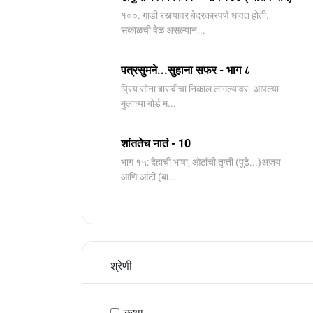
१००. गाडी रस्त्यावर बेदरकारपणे धावत होती.
सकाळची वेळ असल्यान...
पत्रसुमने...सुहाना सफर - भाग ८
प्रिय सोना बारावीचा निकाल लागल्यावर..आपल्या
मुलाच्या बोर्ड म...
शांततेच नातं - 10
भाग १५: देहाची भाषा, ओठांची तृप्ती (पुढे...)अजय
आणि आंटी (बा...
श्रेणी
कथा