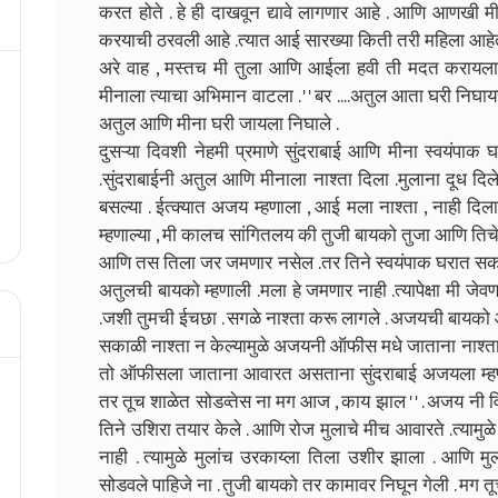
करत होते . हे ही दाखवून द्यावे लागणार आहे . आणि आणखी मी '
करयाची ठरवली आहे .त्यात आई सारख्या किती तरी महिला आहे
अरे वाह , मस्तच मी तुला आणि आईला हवी ती मदत करायला
मीनाला त्याचा अभिमान वाटला . ' ' बर ....अतुल आता घरी न
अतुल आणि मीना घरी जायला निघाले .
दुसऱ्या दिवशी नेहमी प्रमाणे सुंदराबाई आणि मीना स्वयंपाक
.सुंदराबाईनी अतुल आणि मीनाला नाश्ता दिला .मुलाना दूध दिले
बसल्या . ईत्क्यात अजय म्हणाला , आई मला नाश्ता , नाही दिलास . त
म्हणाल्या , मी कालच सांगितलय की तुजी बायको तुजा आणि तिचे
आणि तस तिला जर जमणार नसेल .तर तिने स्वयंपाक घरात सकाळ
अतुलची बायको म्हणाली .मला हे जमणार नाही .त्यापेक्षा मी जेव
.जशी तुमची ईचछा . सगळे नाश्ता करू लागले . अजयची बायको 
सकाळी नाश्ता न केल्यामुळे अजयनी ऑफीस मधे जाताना नाश्त
तो ऑफीसला जाताना आवारत असताना सुंदराबाई अजयला म्हणाल्
तर तूच शाळेत सोडव्तेस ना मग आज , काय झाल ' ' . अजय नी वि
तिने उशिरा तयार केले . आणि रोज मुलाचे मीच आवारते .त्यामुळे
नाही . त्यामुळे मुलांच उरकाय्ला तिला उशीर झाला . आणि मु
सोडवले पाहिजे ना . तुजी बायको तर कामावर निघून गेली . मग तूच 