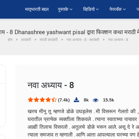
﻿मातृभारती बद्दल
पुस्तके 
व्हिडियो 
पेपरबॅक 
ज
याय - 8 Dhanashree yashwant pisal द्वारा फिक्शन कथा मराठी मे
होम
कादंबरी
मराठी कादंबरी
नवा अध्याय - 8 - कादंबरी
नवा अध्याय - 8
नवा अध्याय - 8
(7.4k)
8k
15.5k
खरच मीनू तू म्हणजे डोळे उघड्लेस . मी विसरून गेलतो की , 
घरातील प्रत्येक व्यक्तीला शिकवले . त्याना स्वताच्या पाय
आह्मी तिलाच विसरलो . अतुलचे डोळे भरून आले.
असू दे रे
त्याला समजाव त म्हणाली . आणि आता आपल्याला घरच्या पण हे