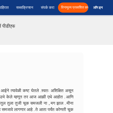
ाहिरात
सब्सक्रिप्शन
संपर्क करा
विनामूल्य प्रकाशित करा
लॉग इन  
ं पीडीएफ
आईने त्यावेळी कष्ट घेतले .स्वतः अशिक्षित असून
ावर उभे केले म्हणून तर आज आह्मी एथे आहोत . आणि
 अतुल तुला तुजी चूक समजली ना , मग झाल . मीना
 समजावे लागणार आहे . ते आता पर्यंत कोणती चूक