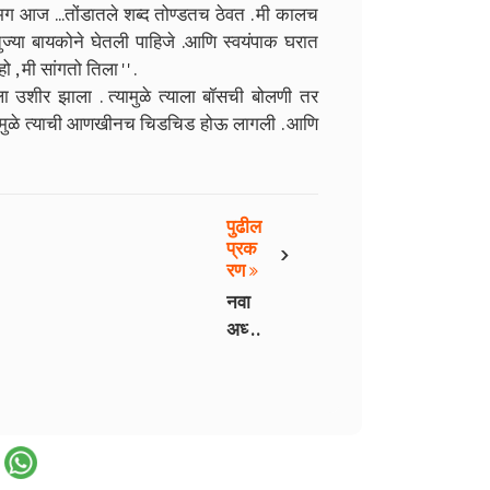
ि मग आज ...तोंडातले शब्द तोण्डतच ठेवत . मी कालच
तुज्या बायकोने घेतली पाहिजे .आणि स्वयंपाक घरात
, मी सांगतो तिला ' ' .
 उशीर झाला . त्यामुळे त्याला बॉसची बोलणी तर
यामुळे त्याची आणखीनच चिडचिड होऊ लागली . आणि
पुढील
›
प्रक
रण
नवा
अध्या
य - 9