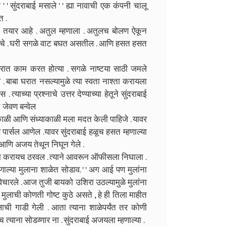
 ' सुंदराबाई मसाले ' ' ह्या नावाची एक कंपनी चालू
त .
 तयार आहे . अतुल म्हणाला . अतुलच बोलण ऐकून
िघायचे . घरी सगळे वाट बघत असतील . आणि हसत हसत
 घरात काम करत होत्या . सगळे नाष्टया साठी जमले
 . बाबा घरात नसल्यामुळे त्या स्वता नाश्ता करायला
्याच्या प्रश्नाचे उत्तर देण्याच्या हेतूने सुंदराबाई
 जेवण बन्वेल
ी आणि संध्याकाळी मला मदत केली पाहिजे . यावर
ण पार्सल आणेल .यावर सुंदराबाई हळूच हसत म्हणाल्या
आणि अजय तेथून निघून गेले .
ा करायच ठरवल . त्याने आवरून ऑफीसला निघाला .
या मुलाना शाळेत सोडाव. ' ' अग आई पण मुलांना
चारले . आज तुजी बायको उशिरा उठल्यामुळे मुलांना
 मुलाची कोणती गोष्ट कुठे असते , हे ही तिला माहीत
लाची गाडी गेली . आता त्याना शाळेपर्यंत तर कोणी
त्याना सोडव्णार ना . सुंदराबाई अजयला म्हणाल्या .