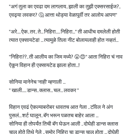
"अगं तुला का एवढा दम लागलाय.. झाली का तुझी एक्सरसाईज?..
एवढ्या लवकर? 🤔 आत्ता थोड्या वेळापूर्वी तर आलोय आपण"
"अरे.... ऐक.. तर.. ते... निहिरा..... निहिरा..." ती आधीच दमलेली होती
त्यात एक्सायटेड! ... त्यामुळे तिला नीट बोलायलाही होत नव्हतं...
"निहिरा??.. ती आलीय का जिम मध्ये? 😮😍" आता निहिरा चं नाव
ऐकून विहान ही एक्सायटेड झाला होता...!
सोनिया मानेनेच 'नाही' म्हणाली ...
" खाली..... डान्स.. क्लास... चल... लवकर "
विहान एवढं ऐकल्याबरोबर धावतच आत गेला .. टॉवेल ने अंग
पुसलं... शर्ट घालून.. बॅग भरून पळतच बाहेर आला ...
सोनिया ही तोपर्यंत तिची बॅग घेऊन आली .. दोघेही डान्स क्लास
चालू होते तिथे गेले .. समोर निहिरा चा डान्स चालू होता ... दोघेही