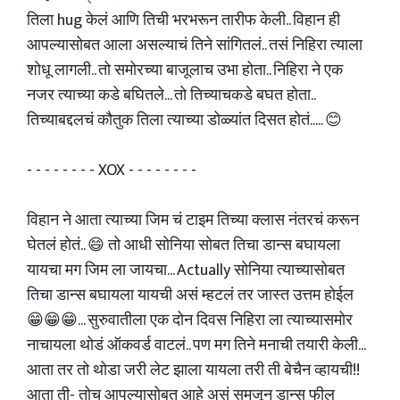
तिला hug केलं आणि तिची भरभरून तारीफ केली.. विहान ही
आपल्यासोबत आला असल्याचं तिने सांगितलं.. तसं निहिरा त्याला
शोधू लागली.. तो समोरच्या बाजूलाच उभा होता.. निहिरा ने एक
नजर त्याच्या कडे बघितले... तो तिच्याचकडे बघत होता..
तिच्याबद्दलचं कौतुक तिला त्याच्या डोळ्यांत दिसत होतं..... 😊
- - - - - - - - XOX - - - - - - - -
विहान ने आता त्याच्या जिम चं टाइम तिच्या क्लास नंतरचं करून
घेतलं होतं.. 😄 तो आधी सोनिया सोबत तिचा डान्स बघायला
यायचा मग जिम ला जायचा... Actually सोनिया त्याच्यासोबत
तिचा डान्स बघायला यायची असं म्हटलं तर जास्त उत्तम होईल
😁😁😁... सुरुवातीला एक दोन दिवस निहिरा ला त्याच्यासमोर
नाचायला थोडं ऑकवर्ड वाटलं.. पण मग तिने मनाची तयारी केली...
आता तर तो थोडा जरी लेट झाला यायला तरी ती बेचैन व्हायची!!
आता ती- तोच आपल्यासोबत आहे असं समजून डान्स फील