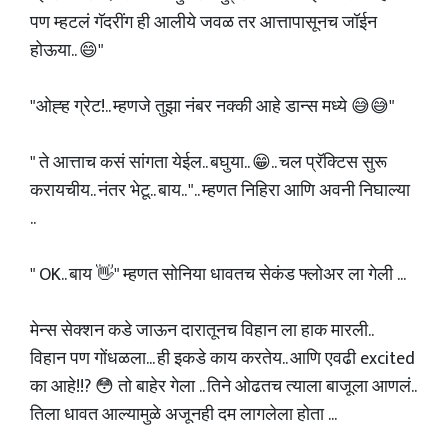
पण म्हटलं गॅदरींग ही आलीये जवळ तर आत्तापासूनच जॉईन
होऊया.. 😄"
"ओह्ह ग्रेट!.. म्हणजे तुझा नंबर नक्की आहे डान्स मध्ये 😅😅"
" ते आत्ताच कसं सांगता येईल.. बघुया.. 😁.. चल प्रॅक्टिस सुरू
करायचीय.. नंतर भेटू.. बाय.. ".. म्हणत निहिरा आणि अवनी निघाल्या
..
" OK.. बाय 👋" म्हणत सोनिया धावतच सेकंड फ्लोअर ला गेली ...
मेन्स सेक्शन कडे जाऊन दारातूनच विहान ला हाक मारली..
विहान पण गोंधळला... ही इकडे काय करतेय.. आणि एवढी excited
का आहे!!? 😳 तो बाहेर गेला .. तिने ओढतच त्याला बाजूला आणलं..
तिला धावत आल्यामुळे अजूनही दम लागलेला होता ...