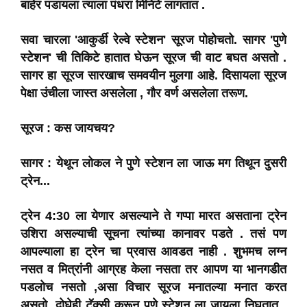
बाहेर पडायला त्याला पंधरा मिनिटे लागतात .
सवा चारला 'आकुर्डी रेल्वे स्टेशन' सूरज पोहोचतो. सागर 'पुणे
स्टेशन' ची तिकिटे हातात घेऊन सूरज ची वाट बघत असतो .
सागर हा सूरज सारखाच समवयीन मुलगा आहे. दिसायला सूरज
पेक्षा उंचीला जास्त असलेला ,
गौर वर्ण असलेला तरूण.
सूरज : कस जायचय?
सागर : येथून लोकल ने पुणे स्टेशन ला जाऊ मग तिथून दुसरी
ट्रेन...
ट्रेन 4:30 ला येणार असल्याने ते गप्पा मारत असताना ट्रेन
उशिरा असल्याची सूचना त्यांच्या कानावर पडते . तसं पण
आपल्याला हा ट्रेन चा प्रवास आवडत नाही . शुभमच लग्न
नसत व मित्रांनी आग्रह केला नसता तर आपण या भानगडीत
पडलोच नसतो ,असा विचार सूरज मनातल्या मनात करत
असतो. दोघेही टॅक्सी करून पुणे स्टेशन ला जायला निघतात .