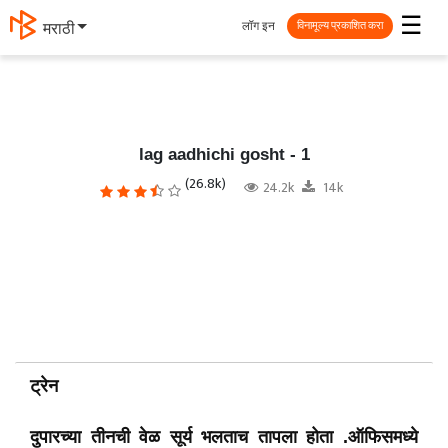
☰
लॉग इन
मराठी
विनामूल्य प्रकाशित करा
lag aadhichi gosht - 1
(26.8k)
24.2k
14k
ट्रेन
दुपारच्या तीनची वेळ सूर्य भलताच तापला होता .ऑफिसमध्ये