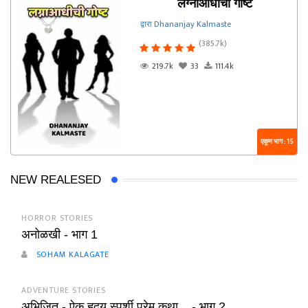
लग्नाआधीची गोष्ट
द्वारा Dhananjay Kalmaste
(385.7k)
219.7k
33
111.4k
एकूण भाग : 15
NEW REALESED
HORROR STORIES
अनोळखी - भाग 1
SOHAM KALAGATE
ADVENTURE STORIES
अभिजित - ऐक हृदय स्पर्शी प्रेम कथा... - भाग 2