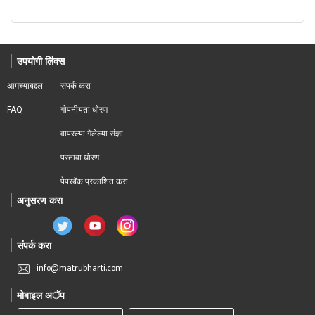
उपयोगी लिंक्स
आमच्याबद्दल
संपर्क करा
FAQ
गोपनीयता धोरण
वापरल्या गेलेल्या संज्ञा
परतावा धोरण 
पेपरबॅक प्रकाशित करा
अनुसरण करा
संपर्क करा
info@matrubharti.com
मोबाइल अॅप