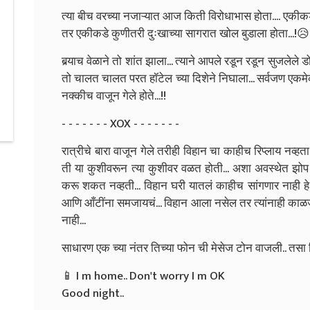
त्या बीच वरच्या नजाऱ्यात आज किती विरोधाभास होता.... एकी
तर एकीकडे कुणीतरी दुःखाच्या सागरात खोल बुडाला होता...!
बर्‍याच वेळाने तो शांत झाला... त्याने आपले रडून रडून सुजलेले ड
तो चालत चालत परत हॉटेल च्या दिशेने निघाला... सर्वजण एकमेकांन
नक्कीच वाजून गेले होते...!!
- - - - - - - XOX - - - - - - -
रात्रीचे बारा वाजून गेले तरीही विहान चा काहीच रिप्लाय नव्हत
ती या कुशीवरून त्या कुशीवर वळत होती... अशा अवस्थेत झोप 
करू शकत नव्हती... विहान घरी यातलं काहीच सांगणार नाही हे 
आणि आँटींना समजायचं... विहान आला नसेल तर त्यांनाही काळजी 
नाही...
साधारण एक च्या नंतर तिच्या फोन ची मेसेज टोन वाजली.. तस
📱 I m home..
Don't worry
I m OK
Good night..