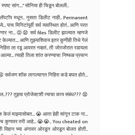
्पष्ट सांग...." सोनिया ही चिडून बोलली..
झ्या लॅपटॉप मधून.. नुसता डिलीट नाही.. Permanent
... पाच मिनिटांपूर्वी सर्व व्यवस्थित होतं.. आणि परत
णार ना... 😡😧 सर्व files डिलीट झाल्यात म्हणजे
ट केल्यात.... आणि तुझ्याशिवाय इतर कुणीही तिथे गेलं
 निहिरा ला रडू आवरत नव्हतं.. ती जोरजोरात रडायला
्या... त्याही तिला शांत करण्याचा निष्फळ प्रयत्न
 सर्वजण शॉक लागल्यागत निहिरा कडे बघत होते...
ल..??? तुझ्या प्रोजेक्टशी त्याचा काय संबंध??? 😧
टक केलं माझ्यासोबत... 😭 आता हेही सांगून टाक ना...
र्‍याच कुणावर तरी आहे... 😭😭.. You cheated on
ती विहान च्या अंगावर ओरडून ओरडून बोलत होती..