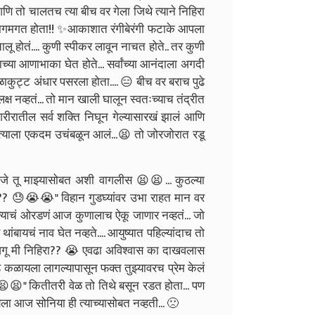
. आणि तो चालतच त्या बीच वर गेला जिथे त्याने निहिरा
ाईने झगमगत होता!! ✨आकाशात रंगीबेरंगी फटाके आपला
ालू होतं.... कुणी स्पीकर लावून नाचत होते.. तर कुणी
ाच्या आणाभाका घेत होते... सर्वांच्या आनंदाला अगदी
ाळाकुट्ट अंधार पसरला होता.... 😑 बीच वर बराच पुढे
 नव्हतं... तो मान खाली घालून स्वतःच्याच तंद्रीत
रीरातील सर्व शक्ति निघून गेल्यासारखं झालं आणि
त्याला एकदम उचंबळून आलं...😫 तो जोरजोरात रडू
जे तू माझ्यासोबत अशी वागलीस 😫😫... कुठल्या
ाही??? 😓😭😭" विहान गुडघ्यांवर उभा राहत मान वर
ाचं ओरडणं आज कुणालाच ऐकू जाणार नव्हतं... जो
ांबायचं नाव घेत नव्हते.... आयुष्यात पहिल्यांदाच तो
जगू मी निहिरा?? 😭 एवढा अविश्वास का दाखवलास
 कळायला लागल्यापासून फक्त तुझ्यावरच प्रेम केलं
😫😫" कितीतरी वेळ तो तिथे बसून रडत होता... पण
ायला आज सोनिया ही त्याच्यासोबत नव्हती... 🙁