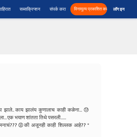
ाहिरात
सब्सक्रिप्शन
संपर्क करा
विनामूल्य प्रकाशित करा
लॉग इन  
ला गोळा झाले.. काय झालंय कुणालाच काही कळेना... 😓
ाला... एक भयाण शांतता तिथे पसरली......
ा मनाचं???😡की अजूनही काही शिल्लक आहे?? "