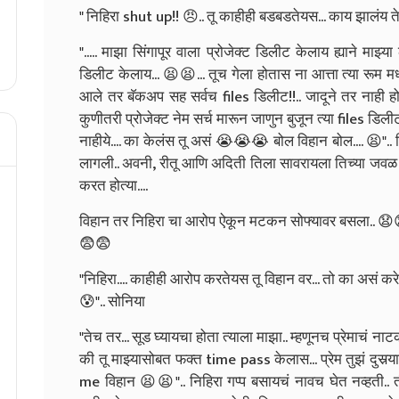
" निहिरा shut up!! 😠.. तू काहीही बडबडतेयस... काय झालंय ते स
"..... माझा सिंगापूर वाला प्रोजेक्ट डिलीट केलाय ह्याने मा
डिलीट केलाय... 😫😫... तूच गेला होतास ना आत्ता त्या रूम मध्ये
आले तर बॅकअप सह सर्वच files डिलीट!!.. जादूने तर नाही हो
कुणीतरी प्रोजेक्ट नेम सर्च मारून जाणुन बुजून त्या files डिली
नाहीये.... का केलंस तू असं 😭😭😭 बोल विहान बोल.... 😫"..
लागली.. अवनी, रीतू आणि अदिती तिला सावरायला तिच्या जवळ आल
करत होत्या....
विहान तर निहिरा चा आरोप ऐकून मटकन सोफ्यावर बसला.. 😧😧
😨😨
"निहिरा.... काहीही आरोप करतेयस तू विहान वर... तो का असं करे
😰".. सोनिया
"तेच तर... सूड घ्यायचा होता त्याला माझा.. म्हणूनच प्रेमाचं ना
की तू माझ्यासोबत फक्त time pass केलास... प्रेम तुझं दुस
me विहान 😫😫".. निहिरा गप्प बसायचं नावच घेत नव्हती.. 