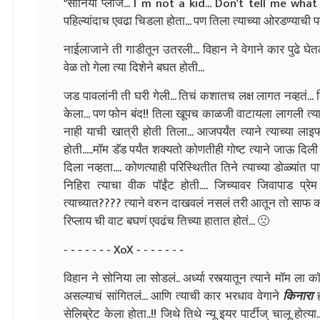
"सोनिया प्लीज... I m not a kid... Don't tell me wha
पहिल्यांदाच एवढा चिडला होता... पण तिला त्याच्या ओरडण्याची पर्
नाईलाजाने ती गाडीतून उतरली... विहान ने वेगाने कार पुढे घ
वेळ तो गेला त्या दिशेने बघत होती...
जड पावलांनी ती घरी गेली... तिचं कशातच लक्ष लागत नव्हतं..
केला... पण फोन बंद!! तिला खूपच काळजी वाटायला लागली त्य
नाही याची खात्री होती तिला... आजपर्यंत त्याने त्याच्या ल
होती.....मॉम डॅड पर्यंत शक्यतो कोणतीही गोष्ट त्याने जाऊ दिली न
दिला नव्हता.... कोणत्याही परिस्थितीत तिने त्याच्या डोळ्यांत 
निहिरा त्याचा वीक पॉईंट होती.... जिच्यावर जिवापाड प्र
त्याच्यात???? त्याने वरुन दाखवलं नसलं तरी आतून तो साफ को
रिप्लाय ची वाट बघणं एवढंच तिच्या हातात होतं... 🙁
- - - - - - - XoX - - - - - - -
विहान ने सोनिया ला सोडलं.. अर्ध्या रस्त्यातून त्याने मॉम 
असल्याचं सांगितलं... आणि त्याची कार भरधाव वेगाने
किनारा
ह
सेलिब्रेट केला होता..!! जिथे तिथे न्यू इयर पार्टीज् चालू होत्या..