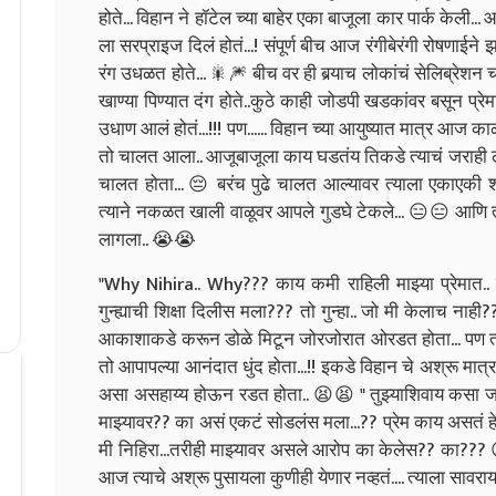
होते... विहान ने हॉटेल च्या बाहेर एका बाजूला कार पार्क केली..
ला सरप्राइज दिलं होतं...! संपूर्ण बीच आज रंगीबेरंगी रोषण
रंग उधळत होते... 🎇🎆 बीच वर ही बर्‍याच लोकांचं सेलिब्रेशन च
खाण्या पिण्यात दंग होते..कुठे काही जोडपी खडकांवर बसून प्रेम
उधाण आलं होतं...!!! पण...... विहान च्या आयुष्यात मात्र आज क
तो चालत आला.. आजूबाजूला काय घडतंय तिकडे त्याचं जराही लक्ष
चालत होता... 😔 बरंच पुढे चालत आल्यावर त्याला एकाएकी श
त्याने नकळत खाली वाळूवर आपले गुडघे टेकले... 😑😑 आणि 
लागला.. 😭😭
"Why Nihira.. Why??? काय कमी राहिली माझ्या प्रेमात.. 
गुन्ह्याची शिक्षा दिलीस मला??? तो गुन्हा.. जो मी केलाच न
आकाशाकडे करून डोळे मिटून जोरजोरात ओरडत होता... पण त्य
तो आपापल्या आनंदात धुंद होता...!! इकडे विहान चे अश्रू मात्र थ
असा असहाय्य होऊन रडत होता.. 😫😫
" तुझ्याशिवाय कसा 
माझ्यावर?? का असं एकटं सोडलंस मला...?? प्रेम काय असतं हे
मी निहिरा...तरीही माझ्यावर असले आरोप का केलेस?? का??? 
आज त्याचे अश्रू पुसायला कुणीही येणार नव्हतं.... त्याला सावर