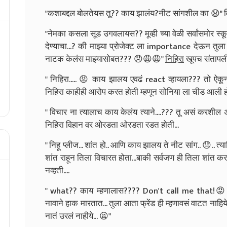
"कशाबद्दल बोलतेयस तू?? काय झालंय?नीट सांगशील का 😧" व
"नेमका कसला सूड उगवलायस?? मूव्ही च्या वेळी सर्वांसमोर स
देण्याचा...? की माझ्या प्रोजेक्ट ला importance देऊन तुला द
नाटक केलंस माझ्यासोबत??? 😠😩😩"
निहिरा
खूपच संतापली ह
" निहिरा..... 😡 काय झालय एवढं react व्हायला??? तो ऐकू
निहिरा काहीही आरोप करत होती म्हणून सोनिया ला चीड आली हो
" विचार ना त्यालाच काय केलंय त्याने....??? तू असं करशील 
निहिरा विहान वर ओरडता ओरडता रडत होती...
" निहू प्लीज... शांत हो.. आणि काय झालय ते नीट सांग.. 😓.
शांत राहून तिला विचारत होता...बाकी सर्वजण ही तिला शांत कर
नव्हती....
" what?? काय म्हणालास???? Don't call me that!😡 फक
नावाने हाक मारतात... तुला आता फ्रेंड ही म्हणावसं वाटत नाह
नातं उरलं नाहीये... 😫"