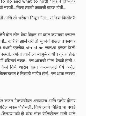
t to do and what to not!! " विहान तिच्यावर
वा नव्हती... तिला त्याची काळजी वाटत होती...
ेतली आणि तो भर्रकन निघून गेला... सोनिया कितीतरी
. तिने दोन तीन वेळा विहान ला कॉल करायचा प्रयत्न
ाची.... काहीही झालं तरी तो चुकीचं पाऊल उचलणार
ाइफ मधली प्रत्येक situation स्वतःच हॅन्डल केली
व्हती... त्यांना त्याने त्याच्यामुळे कधीच त्रास होऊ
पाणी बघितलं नव्हतं... पण आजची गोष्ट वेगळी होती...!
ेम केलं तिचे आरोप सहन करण्याएवढं धैर्य असेल
लमडलाय हे तिलाही माहीत होतं... पण आता त्याच्या
ला कॉल करुन मित्रांसोबत असल्याचं आणि उशीर होणार
ॉटेल जवळ पोहोचली.. जिथे त्याने निहिरा चा बर्थडे
.
किनारा
मध्ये ही बरेच लोक सेलिब्रेशन साठी आले