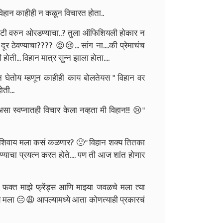
िहान काहीही न कळून विचारत होता..
्कूटी वरुन ओरडण्याचा..? तुला ऑफिशियली होकार न
ूर ठेवण्याचा???? 😡😢... सांग ना....की प्रेमाचंच
ोती... विहान मात्र सुन्न झाला होता....
न घेतोय म्हणून काहीही काय बोलतेयस " विहान वर
ती...
असा स्वप्नातही विचार केला नव्हता मी विहान!! 😢"
. त्याशिवाय मला कसं कळणार? 🙁" विहान शक्य तितका
ण्याचा प्रयत्न करत होते.... पण ती आज शांत होणार
्त माझे फ्रेंड्स आणि माझ्या जवळचे मला त्या
िये मला 😑😩 आपल्यामध्ये आता कोणत्याही प्रकारचं