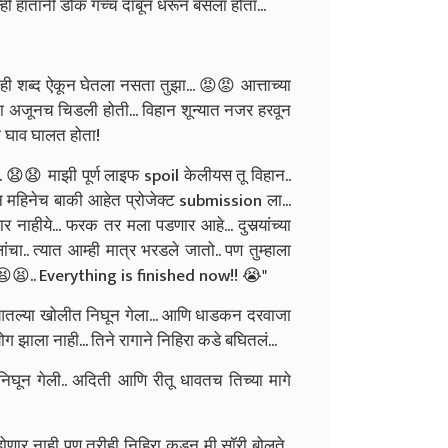
ी हातांनी डोकं गच्च दाबून धरून बसला होता...
एकही शब्द ऐकून घेतला नसता तुझा... 😡😡 आत्ताच्या
ा अजूनच चिडली होती... विहान शून्यात नजर हरवून
ा घाव घालत होता!
ा... 😧😧 माझी पूर्ण लाइफ spoil केलीयस तू विहान..
दोन महिनेच बाकी आहेत प्रोजेक्ट submission ला...
ाहीये... फरक तर मला पडणार आहे... दुसर्‍यांच्या
ंचा.. त्यात आम्ही मात्र भरडले जातो.. पण तुम्हाला
ं... 😫😫.. Everything is finished now!! 😭"
ल्या खोलीत निघून गेला... आणि धाडकन दरवाजा
ोग झाला नाही... तिने रागाने निहिरा कडे बघितलं...
घून गेली.. अदिती आणि रीतू धावतच तिच्या मागे
 होणार नाही पण तरीही निहिरा कडून मी सॉरी बोलते..