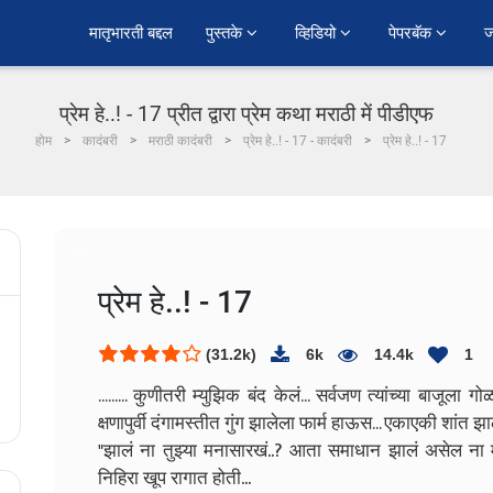
﻿मातृभारती बद्दल
पुस्तके 
व्हिडियो 
पेपरबॅक 
ज
प्रेम हे..! - 17 प्रीत द्वारा प्रेम कथा मराठी में पीडीएफ
होम
कादंबरी
मराठी कादंबरी
प्रेम हे..! - 17 - कादंबरी
प्रेम हे..! - 17
प्रेम हे..! - 17
(31.2k)
6k
14.4k
1
......... कुणीतरी म्युझिक बंद केलं... सर्वजण त्यांच्या बाजू
क्षणापुर्वी दंगामस्तीत गुंग झालेला फार्म हाऊस... एकाएकी शांत झ
"झालं ना तुझ्या मनासारखं..? आता समाधान झालं असेल न
निहिरा खूप रागात होती...