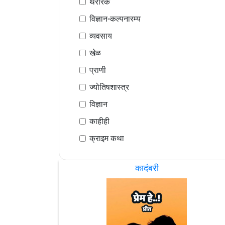
थरारक
विज्ञान-कल्पनारम्य
व्यवसाय
खेळ
प्राणी
ज्योतिषशास्त्र
विज्ञान
काहीही
क्राइम कथा
कादंबरी