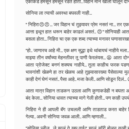
एकीकडे हमसून हमसून रडत होती.. विहान मान खाली घालून दोन्ह
सोनिया ला त्याची अवस्था बघवली नाही...
" निहिरा😠😠... जर विहान चं तुझ्यावर प्रेम नसतं ना... तर 
आत्ता इथून हात धरून बाहेर काढलं असतं.. 😠" सोनियाही आत
बसला होता... निहिरा चा एक एक शब्द त्याच्या मनावर घणासारख
"हो.. जाणारच आहे मी... एक क्षण सुद्धा इथे थांबायचं नाहीये मल
माझ्या तीन वर्षांच्या मेहनतीवर तू पाणी फेरलंयस... 😫 आता 
आता प्रोजेक्ट बनणं शक्यच नाहीये...
तुला काहीच फरक पडणार न
भावनांशी खेळणे हा तर खेळच आहे तुझ्यासारख्या पैसेवाल्या मुला
काही देणं घेणं नसतं.. पैसा आहे.. मजा केली.. आणि सोडून दिल
आता मात्र विहान ताडकन उठला आणि कुणाकडेही न बघता आत
बंद केला... सोनिया धावत त्याच्या मागे गेली होती... पण काही उपय
निहिरा ने ही आपली बॅग उचलली आणि ताडताड करत बाहेर नि
गेल्या.. अवनी सोनिया जवळ आली.. आणि म्हणाली...
"सोनिया प्लीज... जे झालं ते खूप वाईट झालं..सॉरी बोलून काही