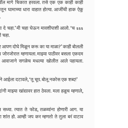
र. बॉल मागे चिकात हरवला. तसे एक एक काही काही
ातून घामाच्या धारा वाहात होत्या. आजींची हाक ऐकू
.
ा दे चहा.’ मी चहा घेऊन मावशीपाशी आलो. ‘च sss
ी चहा.
्यावर आपण दोघे मिळून करू का या माळा?’ काही बोलली
 जप जोरजोरात म्हणायला. माझ्या पाठीवर बसला एकदम
ला! आवाजाने सगळेच मधल्या खोलीत आले पहायला.
े आईला दटावले, ‘तू चूप. बोलू नकोस एक शब्द!’
ी माझ्या खांद्यावर हात ठेवला. मला हळूच म्हणाले,
सध्या. त्यात ते फोड, तळव्यांना होणारी आग. या
 शांत हो. आम्ही जप कर म्हणतो ते तुला बरं वाटाव