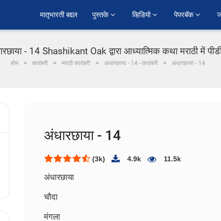
﻿मातृभारती बद्दल
पुस्तके 
व्हिडियो 
पेपरबॅक 
ज
ारछाया - 14 Shashikant Oak द्वारा आध्यात्मिक कथा मराठी में पी
होम
कादंबरी
मराठी कादंबरी
अंधारछाया - 14 - कादंबरी
अंधारछाया - 14
अंधारछाया - 14
(3k)
4.9k
11.5k
अंधारछाया
चौदा
मंगला