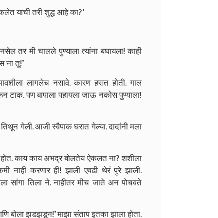
लेत याची तरी शुद्ध आहे का?’
 नसेल तर मी चालले पुण्याला त्यांना बघायला! काही
 ना तू!’
मावशीला लागलेच नसावे. कारण हसत होती. गाल
ारून टाक. पण बापाला पहायला जाऊ नकोस पुण्याला!
थून गेली. आजी स्वैपाक घरात गेल्या. दादांनी मला
ाही होत. काय काय अभद्र बोलतेय ऐकलत ना? शशीला
मी नाही करणार ही! झाली एवढी थेरं पुरे झाली.
याला सांगा तिला ने. नाहीतर मीच जाते अन पोचवते
 आणि बोला झडझडून!’ माझा संताप इतका झाला होता.