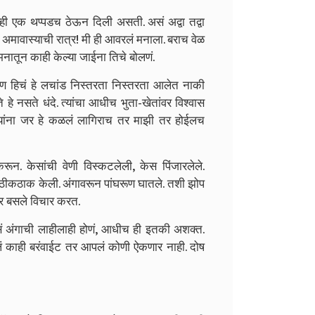
ही एक थप्पडच ठेऊन दिली असती. असं अद्वा तद्वा
अमावास्याची रात्र! मी ही आवरलं मनाला. बराच वेळ
 मनातून काही केल्या जाईना तिचे बोलणं.
पण हिचं हे लचांड निस्तरता निस्तरता आलेत नाकी
े नसते धंदे. त्यांचा आधीच भुता-खेतांवर विश्वास
. त्यांना जर हे कळलं लागिराच तर माझी तर होईलच
रून. केसांची वेणी विस्कटलेली, केस पिंजारलेले.
ा ठीकठाक केली. अंगावरून पांघरूण घातले. तशी झोप
वर बसले विचार करत.
 अंगाची लाहीलाही होणं, आधीच ही इतकी अशक्त.
ालं काही बरंवाईट तर आपलं कोणी ऐकणार नाही. दोष