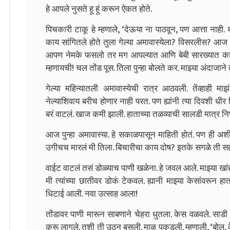
हे आपले नुसते हू हूं करून ऐकत होते.
पिचकारी टाकू हे म्हणाले, ‘देऊया ना पाठवून, पण आत्ता नाही.
काय सांगितले होते तुला गेल्या अमावास्येला? विसरलीस? आज 
आपण नेमके फसलो तर मग आपल्यात आणि बेबी सारख्यात क
म्हणायची! चल तोंड पूस. तिला पुन्हा बोलते कर. माझ्या अंदाजाने
गेल्या महिन्यातली अमावास्येची रात्र आठवली. तेंव्हाही मा
नेल्याशिवाय बरीच होणार नाही परत. पण ह्यांनी त्या दिवशी ध
बरं वाटलं. खाज कमी झाली. हाताच्या तळव्याची सालडी मात्र न
आज पुन्हा अमावास्या. हे सकाळपासून माहिती होतं. पण ही अश
उगीचच मारलं मी तिला. बिचारीचा काय दोष? इतके सगळे ती स
वाईट वाटलं तसं डोळ्याच पाणी खळेना. हे जवल आले. माझ्या खांद्य
मी त्यांच्या छातीवर डोकं टेकवल. ह्यानी माझ्या केसांवरून 
धिटाई आली. नवा उत्साह आला!
तोंडावर पाणी मारून साबणाने चेहरा धुतला. केस वळवले. साडी
करू लागले. तशी ती उठून बसली. माळ पकडली. म्हणाली, ‘बोल, कें