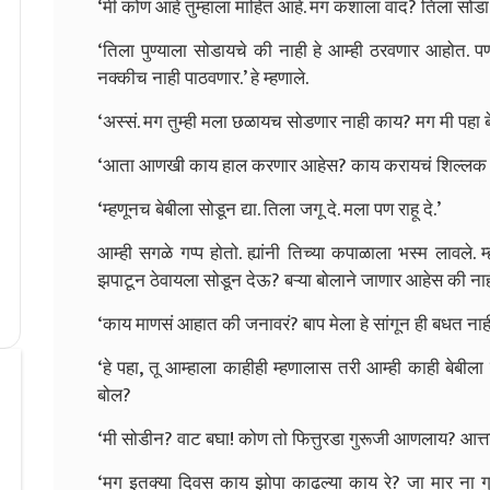
‘मी कोण आहे तुम्हाला माहित आहे. मग कशाला वाद? तिला सोडा प
‘तिला पुण्याला सोडायचे की नाही हे आम्ही ठरवणार आहोत.
नक्कीच नाही पाठवणार.’ हे म्हणाले.
‘अस्सं. मग तुम्ही मला छळायच सोडणार नाही काय? मग मी पहा 
‘आता आणखी काय हाल करणार आहेस? काय करायचं शिल्लक
‘म्हणूनच बेबीला सोडून द्या. तिला जगू दे. मला पण राहू दे.’
आम्ही सगळे गप्प होतो. ह्यांनी तिच्या कपाळाला भस्म लावले
झपाटून ठेवायला सोडून देऊ? बऱ्या बोलाने जाणार आहेस की ना
‘काय माणसं आहात की जनावरं? बाप मेला हे सांगून ही बधत नाह
‘हे पहा, तू आम्हाला काहीही म्हणालास तरी आम्ही काही बेबीला स
बोल?
‘मी सोडीन? वाट बघा! कोण तो फित्तुरडा गुरूजी आणलाय? आत्ता
‘मग इतक्या दिवस काय झोपा काढल्या काय रे? जा मार ना गुर