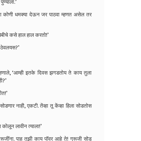
ुण्याला.’
 पण कोणी धमक्या देऊन जर पाठवा म्हणत असेल तर
बेबीचे कसे हाल हाल करतो!’
 ठेवलयस?’
. म्हणाले, ‘आम्ही इतके दिवस झगडतोय ते काय तुला
ही?’
ीत!’
ोडणार नाही, एकटी. तेंव्हा तू केंव्हा हिला सोडतोस
 कोलून लावीन त्याला!’
ूजींना. पाहू तुझी काय पॉवर आहे ते! गुरूजी सोड