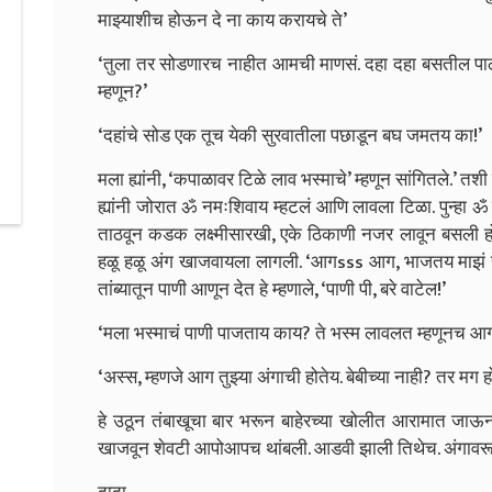
माझ्याशीच होऊन दे ना काय करायचे ते’
‘तुला तर सोडणारच नाहीत आमची माणसं. दहा दहा बसतील पाठक
म्हणून?’
‘दहांचे सोड एक तूच येकी सुरवातीला पछाडून बघ जमतय का!’
मला ह्यांनी, ‘कपाळावर टिळे लाव भस्माचे’ म्हणून सांगितले.’ त
ह्यांनी जोरात ॐ नमःशिवाय म्हटलं आणि लावला टिळा. पुन्हा ॐ 
ताठवून कडक लक्ष्मीसारखी, एके ठिकाणी नजर लावून बसली 
हळू हळू अंग खाजवायला लागली. ‘आगsss आग, भाजतय माझं स
तांब्यातून पाणी आणून देत हे म्हणाले, ‘पाणी पी, बरे वाटेल!’
‘मला भस्माचं पाणी पाजताय काय? ते भस्म लावलत म्हणूनच आग
‘अस्स, म्हणजे आग तुझ्या अंगाची होतेय. बेबीच्या नाही? तर मग
हे उठून तंबाखूचा बार भरून बाहेरच्या खोलीत आरामात जाऊ
खाजवून शेवटी आपोआपच थांबली. आडवी झाली तिथेच. अंगावरून 