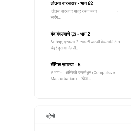
तोतया वारसदार - भाग 62
तोतया वारसदार पात्र रचना बबन -
सारंग...
बंद बंगल्याचे गूढ - भाग 2
&nbsp; प्रकरण 2: सकाळी आठची वेळ आणि तीन
चेहरे दुसऱ्या दिवशी...
लैंगिक समस्या - 5
# भाग ५ : अतिरेकी हस्तमैथुन (Compulsive
Masturbation) – डोपा...
श्रेणी