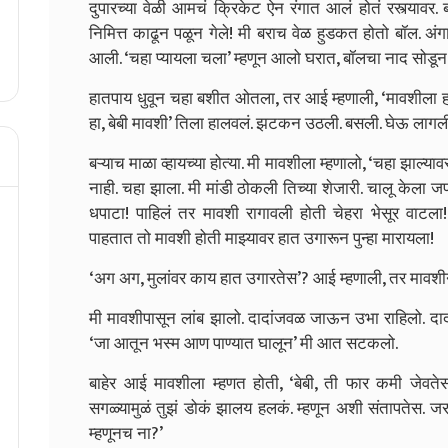
दुपारच्या वेळी आमचं क्रिकेट ऐन रंगात आलं होतं रस्त्याव
निमित्त काढून पळून गेले! मी बराच वेळ हुडकत होतो बॉल. अंग
आली. ‘चहा प्यायला चला’ म्हणून आलो घरात, बॉलचा नाद सोडून
हातपाय धुवून चहा बशीत ओतला, तर आई म्हणाली, ‘मावशीला ह
हा, बेबी मावशी’ तिला हालवलं. झटकन उठली. बसली. घेऊ लागल
बऱ्याच माळा व्हायच्या होत्या. मी मावशीला म्हणालो, ‘चहा झाल
नाही. चहा झाला. मी मांडी ठोकली तिच्या शेजारी. चालू केला
धपाटा! पाहिलं तर मावशी रागावली होती चेहरा भेसूर वाट
पाहतात तो मावशी होती माझ्यावर हात उगारून पुन्हा मारायला!
‘अग अग, मुलांवर काय हात उगारतेस’? आई म्हणाली, तर मावशीन
मी मावशीपासून लांब झालो. दादांजवळ जाऊन उभा राहिलो. दादांन
‘जा आतून भस्म आण पाण्यात घालून’ मी आत सटकलो.
बाहेर आई मावशीला म्हणत होती, ‘बेबी, ती फार कमी जेवतेस 
सगळ्यामुळं तुझं डोकं झालय हलकं. म्हणून अशी संतापतेस. जरा
म्हणूनच ना?’