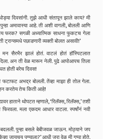
 थोड्या दिवसांनी. तुझे आधी संतापून झाले काय? मी
पुन्हा अमावास्या आहे. ती अशी वागली, बोलली आणि
ाय फरक? सगळी अध्यात्मिक साधना फुकटच गेला
 ती ट्रान्समधे पछाडणारी व्यक्ती बोलत असावी!’
झं मन सैरभैर झालं होतं. वाटलं होतं हॉस्पिटलात
ीर दिला. अन ती वेळ मारून नेली. पुढे आपोआपच तिला
िघत होती बरेच दिवस!
ी फटाफट अभद्र बोलली. तेंव्हा माझा ही तोल गेला.
हन करतेय तेच किती आहे!
ावर हाताने थोपटत म्हणाले, ‘रिलॅक्स, रिलॅक्स,’ तशी
हात फिरवला. मला एकदम आधार वाटला. स्पर्षांनं नवी
 बदलली. पुन्हा बसले बेबीजवळ जाऊन. मोठ्याने जप
व्हा जायचय पुण्याला?’ आधी जरा वेळ मी गप्पा होते.