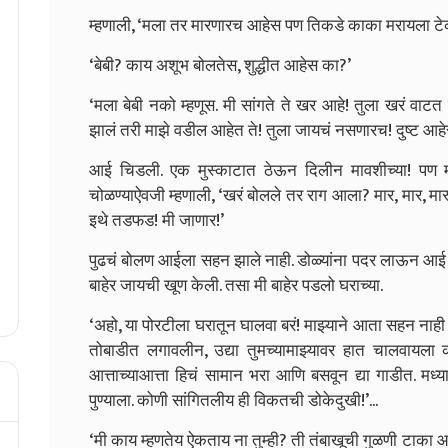
म्हणाली, ‘मला तर मारणारच आहेस पण तिकडे काका मरायला टेक
‘बेबी? काय अशूभ बोलतेस, शुद्धीत आहेस का?’
‘मला बेबी नको म्हणूस. मी सांगते ते खर आहे! तुला खरं वाटत
झालं तरी माझे वडील आहेत ते! तुला जायचं नसणारच! दुष्ट आहेस
आई चिडली. एक मुस्काटात ठेऊन दिलीन मावशीच्या! पण 
चोळण्याऐवजी म्हणाली, ‘खरं बोलले तर राग आला? मार, मार, म
इथे तडफड! मी जाणार!’
पुढचं बोलण आईला सहन झाले नाही. डोळ्यांना पदर लाऊन आई ति
बाहेर जायची खूण केली. तसा मी बाहेर पडलो घराच्या.
‘अहो, या पोरटीला घरातून घालवा बरं! माझ्याने आता सहन न
तोबाडीत लगावलीन, उद्या तुमच्यामाझ्यावर हात चालवायला क
आत्ताच्याआत्ता हिचं सामान भरा आणि बसवून द्या गाडीत. मध्
पुण्याला. कोणी सांगितलीय ही विकतची डोकेदुखी!’...
‘मी काय म्हणतेय ऐकताय ना तुम्ही? ती तंबाखूची गुळणी टाका