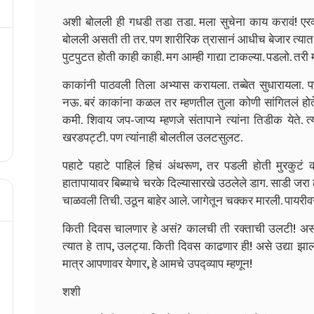
अशी बोलली ही गधडी तडा तडा. मला सुचेना काय करावं! एरव्
बोलली असती ती तर. पण शारीरिक त्रासानं आधीच बेजार त्यात 
पुटपुटत होती काही काही. मग आम्ही गाद्या टाकल्या. पडलो. तरी
काकांनी पाठवली तिला अभ्यास करायला. तब्बेत सुधारायला. 
नऊ. बरं काकांना कळल तर म्हणतील तुला कोणी सांगितलं होते ह
कमी. शिवाय जप-जाप्य म्हणजे संतापाने त्यांना तिडीक येते
खरडपट्टी. पण त्यांनाही बोलतील उलटसुलट.
पहाटे पहाटे पाहिलं हिचं अंथरूण, तर पडली होती मुरकुटं क
हातापायावर बिब्याचे चरके दिल्यासारखे उठलेले डाग. साडी जर
चाळवली तिची. उठून बाहेर आले. जागेतून चक्कर मारली. पायरी
किती दिवस चालणार हे असं? कालची ती रक्ताची उलटी! असं
त्यात हे ताप, उलट्या. किती दिवस काढणार ही! असे उद्या झ
मात्र आपणावर येणार, हे आमचे उपद्व्याप म्हणून!
शशी