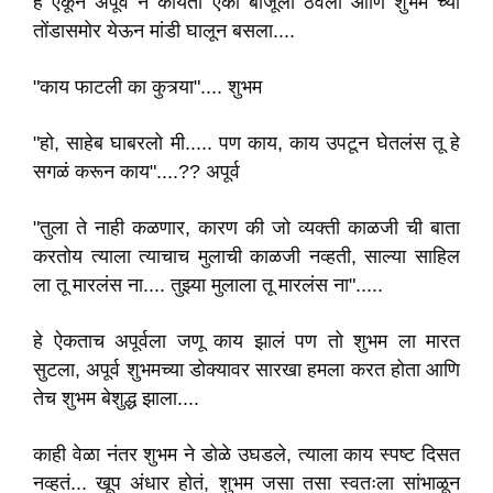
हे ऐकून अपूर्व ने कोयता एका बाजूला ठेवला आणि शुभम च्या
तोंडासमोर येऊन मांडी घालून बसला....
"काय फाटली का कुत्र्या".... शुभम
"हो, साहेब घाबरलो मी..... पण काय, काय उपटून घेतलंस तू हे
सगळं करून काय"....?? अपूर्व
"तुला ते नाही कळणार, कारण की जो व्यक्ती काळजी ची बाता
करतोय त्याला त्याचाच मुलाची काळजी नव्हती, साल्या साहिल
ला तू मारलंस ना.... तुझ्या मुलाला तू मारलंस ना".....
हे ऐकताच अपूर्वला जणू काय झालं पण तो शुभम ला मारत
सुटला, अपूर्व शुभमच्या डोक्यावर सारखा हमला करत होता आणि
तेच शुभम बेशुद्ध झाला....
काही वेळा नंतर शुभम ने डोळे उघडले, त्याला काय स्पष्ट दिसत
नव्हतं... खूप अंधार होतं, शुभम जसा तसा स्वतःला सांभाळून