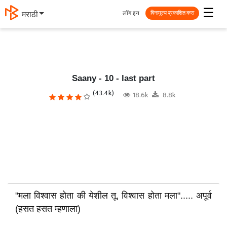
☰
लॉग इन
தமிழ்
विनामूल्य प्रकाशित करा
Saany - 10 - last part
(43.4k)
18.6k
8.8k
"मला विश्वास होता की येशील तू, विश्वास होता मला"..... अपूर्व
(हसत हसत म्हणाला)