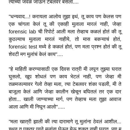
त्याच्या जवळ जाऊन टेबलवर बसला....
"धन्यवाद...! करायला आलोय तुझा इथं, तू काय पण केलस पण
एक चांगला केलं तू की एकाही मुलाला मारलं नाही, जेव्हा
forensic lab ची रिपोर्ट आली मला तेव्हाच कळलं होतं की तू
कुठल्याच मुलाला मारलं नाहीये, तो मास बकऱ्याचं होतं,
forensic test मध्ये हे कळलं होतं, पण मला प्रश्न होतं की तू
शेवटी मग मुलांचं केलं काय"....
"हे माहिती करण्यासाठी एक दिवस रात्री मी लपून तुझ्या घरात
घुसलो, खूप शोधलं पण काय भेटलं नाही, पण जेव्हा मी
तळमजल्यावर गेलो तेव्हा मला, त्या टेबलवर शंका पडली, मी ते
बाजूला केलं आणि जेव्हा कालीन खेचून बघितलं तर एक दार
होता... खाली जाण्याच्या मार्ग, पण तेव्हाच मला तुझा आवाज
आला आणि मी निघून आलो".....
"मला खात्री झाली की त्या दारामागे तू मुलांना ठेवलं आशील...
इथून तू एकत्र एवढे मुलांना घेऊन येऊ शकत नाही घरात, पण म