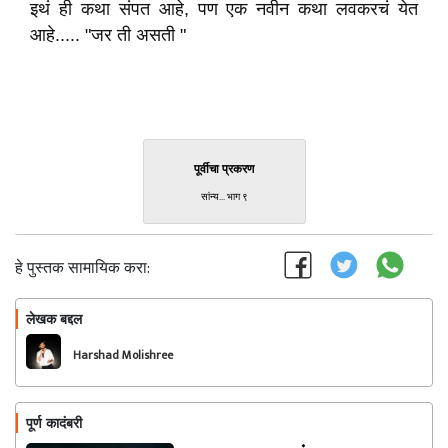
इथं ही कथा संपत आहे, पण एक नवीन कथा लवकरचं येत
आहे..... "जर ती असती "
पूर्वीचा प्रकरण
सांन्य... भाग ९
हे पुस्तक सामायिक करा:
लेखक बद्दल
फॉलो करा
Harshad Molishree
पूर्ण कादंबरी