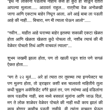
"इथं ना लोकांना पडलीच नाहीये कसं ही कुठे ही सोडून देतात
आपल्या मुलाला..... आठवतं राहुल... रात्रीचा वेळ अनोळखी
जागा आणि एकटाच बाहेर निघून आला, अरे आई बाबा ला पडली
आहे की नाही.... बिचारा, मग मी त्याला घेऊन आलो".....
"नवीन... माहीत आहे घराच्या बाहेर इतक्या सकाळी एकटा खेळत
होता आणि खेळता खेळता कुठे पोचला तो, नशीब त्याचं की मी
वेळेवर पोचलो तिथं आणि वाचवलं त्याला"...
शुभम जखमी झाला होता, पण तो खाली पडून शांत पणे सगळं
ऐकत होता....
"मग ते २२ मुलं.... अरे हां त्यात तर तुमच्या त्या इन्स्पेक्टर चा
पण मुलगा होता, तो ड्राइवर कशी बस चालवतो माहितीये तुला
कधी चुकून अकॅसिडेंट वगैरे झालं तर, पण त्यांच्या आई वडिलांना
काय पडलीच नाही, बस मध्ये बसवलं मुलांना आणि जाऊ दिलं,
मग ते लोक शाळेवर वेळेवर पोचले की नाही मधी काय झालं की
काय होणार काहीच पडली नाहीये, मी त्यांना वाचवून घेऊन