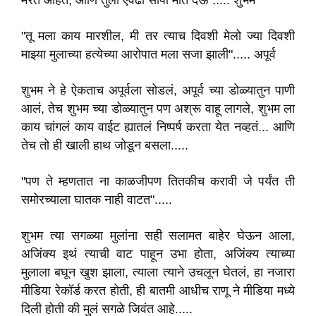
मरत आहेत, आणि तुला एवढी सोपी मौत देऊ"..... शुभम
"तू मला काय मारशील, मी तर त्याच दिवशी मेलो ज्या दिवशी
माझ्या मुलाच्या हत्येच्या आरोपात मला सजा झाली"..... अपूर्व
शुभम ने हे ऐकताच अपूर्वला सोडलं, अपूर्व च्या डोळ्यातुन पाणी
आलं, तेच शुभम च्या डोळ्यातुन पण अश्रू वाहू लागले, शुभम ला
काय चांगलं काय वाईट ह्यातलं निष्पर्ष करता येत नव्हतं... आणि
तेच तो ही खाली हाथ जोडून बसला.....
"पण ते म्हणतात ना काळजीपण तितकीच करावी जे पर्यंत ती
समोरच्याला घातक नाही वाटत".....
शुभम त्या सगळ्या मुलांना सही सलामत बाहेर घेऊन आला,
अजिंक्य इथं त्याची वाट पाहून उभा होता, अजिंक्य त्याच्या
मुलाला बघून खुश झाला, त्याला त्याने उचलून घेतलं, हा नजारा
मीडिया रेकॉर्ड करत होती, ही बातमी आधीच राणू ने मीडिया मध्ये
दिली होती की मुलं सगळे जिवंत आहे.....