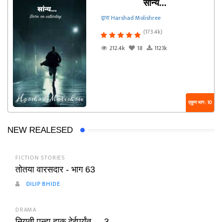
सांन्य...
द्वारा Harshad Molishree
(173.4k)
212.4k
18
112.1k
एकूण भाग : 10
NEW REALESED
FICTION STORIES
तोतया वारसदार - भाग 63
DILIP BHIDE
DRAMA
नियती पुन्हा हाक देईपर्यंत.. - 3