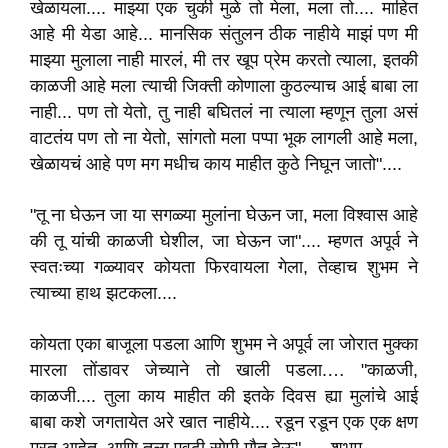
खेळायला.... माझ्या एक चुकी मुळे तो मेला, मला तो.... माहित
आहे मी येडा आहे... मानसिक संतुलन ठीक नाहीये माझं पण मी
माझ्या मुलाला नाही मारलं, मी तर खूप प्रेम करतो त्याला, इतकी
काळजी आहे मला त्याची जिक्ती कोणाला कुठल्याच आई बाबा ला
नाही... पण तो येतो, तु नाही बघितलं ना त्याला म्हणून तुला असं
वाटतंय पण तो ना येतो, सांगतो मला पप्पा भूक लागली आहे मला,
खेळायचं आहे पण मग मधीच काय माहीत कुठे निघून जातो"....
"तू ना घेऊन जा या सगळ्या मुलांना घेऊन जा, मला विश्वास आहे
की तू यांची काळजी घेशील, जा घेऊन जा".... म्हणत अपूर्व ने
स्वतःच्या गळ्यावर कोयता फिरवायला गेला, तेव्हाच शुभम ने
त्याच्या हाथ झटकला....
कोयता एका बाजूला पडला आणि शुभम ने अपूर्व ला जोरात मुक्का
मारला तोंडावर जेच्याने तो खाली पडला.… "काळजी,
काळजी.... तुला काय माहीत की इतके दिवस ह्या मुलांचे आई
बाबा कशे जगतायेत अरे खात नाहीये.... रडून रडून एक एक क्षण