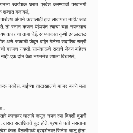
नला स्वयंपाक घरात प्रवेश करण्याची परवानगी
क शब्दात बजावलं,
ारोश्या अंगाने कशालाही हात लावायचा नाही." आठ
े. तो स्नान करून येईपर्यंत त्याचा चहा नयनलाच
्वयंपाकघराचा ताबा घेई. स्वयंपाकात कुणी ढवळाढवळ
त असे. सकाळी जेवून बाहेर गेलेला सदाशिव रात्री
रीची गरजच नव्हती. सायंकाळचे सदाचे जेवण बाहेरच
नाही. एक दोन वेळा नयननेच त्याला विचारले,
ेर करू नकोस. बाईच्या ताटाखालचे मांजर बनणे मला
...
 सारे कानावर घालावे म्हणून नयन त्या दिवशी दुपारी
ी. दारात सदाशिवचे बुट होते. प्रभाचे पती नसताना
 केला. बैठकीमध्ये दूरदर्शनवर सिनेमा चालू होता.