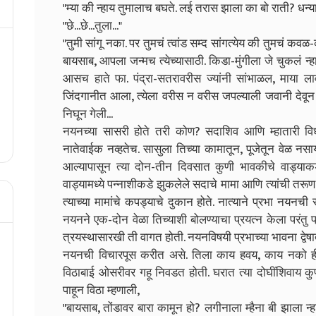
"म्या की न्हाय तुमालाच बघते. लई तरास झाला का बो राती? धन्
"छे...छे...तुला..."
"तुमी सांगू नका. पर तुमचं त्वांड सम्द सांगत्येय की तुमचं
बायसाब, आपला जन्मच त्येच्यासाठी. किडा-मुंगीला जे चुकलं न
आसच हाते फा. पंद्रा-सतरावरीस ज्यांनी सांभाळल, माया ल
जिंदगानीत आला, त्येला वरीस न वरीस जपल्याली जवानी देवून
निघून गेली...
नयनच्या सासरी होते तरी कोण? सदाशिव आणि म्हातारी विध
नातेवाईक नव्हतेच. सासुला तिच्या कामातून, पूजेतून वेळ न
आल्यापासून त्या दोन-तीन दिवसात कुणी भावकीचे वाड्याकडे
वाड्यामध्ये पन्नाशीकडे झुकलेले सदाचे मामा आणि त्यांची तरूण 
त्याच्या मामांचे कपड्याचे दुकान होते. नात्याने प्रभा नय
नयनने एक-दोन वेळा तिच्याशी बोलण्याचा प्रयत्न केला परंतु
त्रयस्थासारखी ती वागत होती. नयनविषयी प्रभाच्या भावना द्वे
नयनची विचारपूस करीत असे. तिला काय हवय, काय नको ही चौक
विठाबाई ओसरीवर गहू निवडत होती. घरात त्या दोघींशिवाय कुण
पाहून विठा म्हणाली,
"बायसाब, तोंडावर बारा कामून हो? लगीनाला म्हैना बी झाला न्