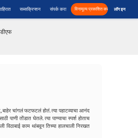
ाहिरात
सब्सक्रिप्शन
संपर्क करा
विनामूल्य प्रकाशित करा
लॉग इन  
पीडीएफ
 बाहेर चांगलं फटफटलं होतं. त्या पहाटव्याचा आनंद
ी पाणी तोंडात घेतले. त्या पाण्याचा स्पर्श होताच
ली विठाबाई काम थांबवून तिच्या हालचाली निरखत