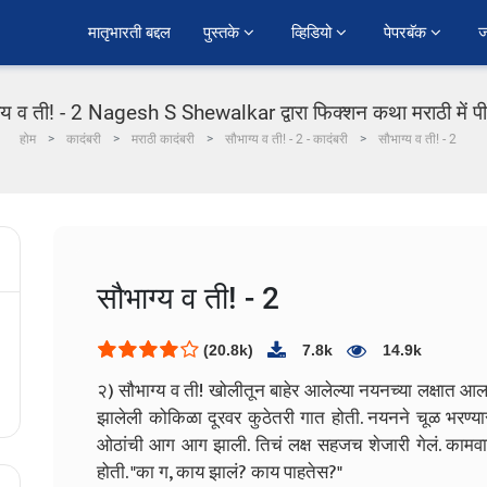
﻿मातृभारती बद्दल
पुस्तके 
व्हिडियो 
पेपरबॅक 
ज
्य व ती! - 2 Nagesh S Shewalkar द्वारा फिक्शन कथा मराठी में 
होम
कादंबरी
मराठी कादंबरी
सौभाग्य व ती! - 2 - कादंबरी
सौभाग्य व ती! - 2
सौभाग्य व ती! - 2
(20.8k)
7.8k
14.9k
२) सौभाग्य व ती!
खोलीतून बाहेर आलेल्या नयनच्या लक्षात आल,
झालेली कोकिळा दूरवर कुठेतरी गात होती. नयनने चूळ भरण्यासाठ
ओठांची आग आग झाली. तिचं लक्ष सहजच शेजारी गेलं. कामवा
होती.
"का ग, काय झालं? काय पाहतेस?"