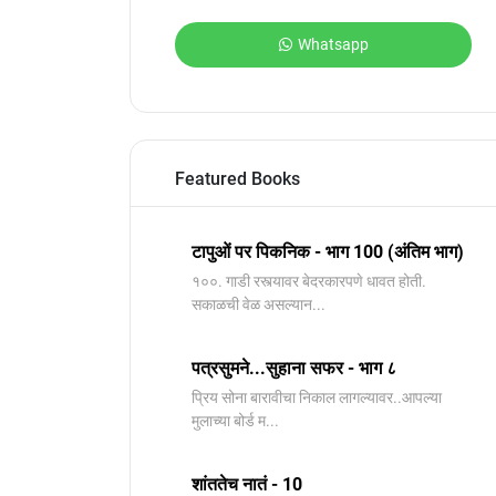
Whatsapp
Featured Books
टापुओं पर पिकनिक - भाग 100 (अंतिम भाग)
१००. गाडी रस्त्यावर बेदरकारपणे धावत होती.
सकाळची वेळ असल्यान...
पत्रसुमने...सुहाना सफर - भाग ८
प्रिय सोना बारावीचा निकाल लागल्यावर..आपल्या
मुलाच्या बोर्ड म...
शांततेच नातं - 10