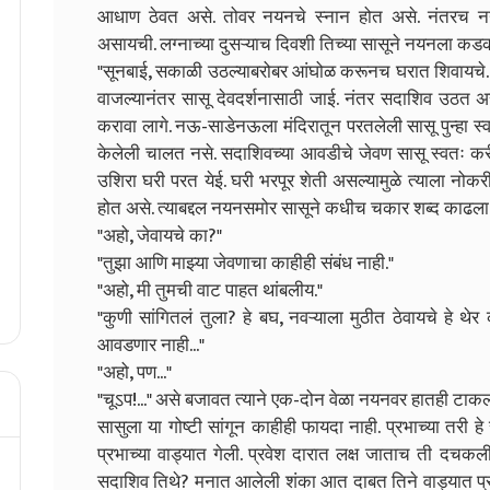
आधाण ठेवत असे. तोवर नयनचे स्नान होत असे. नंतरच नय
असायची. लग्नाच्या दुसऱ्याच दिवशी तिच्या सासूने नयनला कड
"सूनबाई, सकाळी उठल्याबरोबर आंघोळ करूनच घरात शिवायचे. प
वाजल्यानंतर सासू देवदर्शनासाठी जाई. नंतर सदाशिव उठत अस
करावा लागे. नऊ-साडेनऊला मंदिरातून परतलेली सासू पुन्हा स
केलेली चालत नसे. सदाशिवच्या आवडीचे जेवण सासू स्वतः करी
उशिरा घरी परत येई. घरी भरपूर शेती असल्यामुळे त्याला नोक
होत असे. त्याबद्दल नयनसमोर सासूने कधीच चकार शब्द काढला 
"अहो, जेवायचे का?"
"तुझा आणि माझ्या जेवणाचा काहीही संबंध नाही."
"अहो, मी तुमची वाट पाहत थांबलीय."
"कुणी सांगितलं तुला? हे बघ, नवऱ्याला मुठीत ठेवायचे हे थ
आवडणार नाही..."
"अहो, पण..."
"चूऽप!..." असे बजावत त्याने एक-दोन वेळा नयनवर हातही टाकला
सासुला या गोष्टी सांगून काहीही फायदा नाही. प्रभाच्या तरी हे
प्रभाच्या वाड्यात गेली. प्रवेश दारात लक्ष जाताच ती दचकल
सदाशिव तिथे? मनात आलेली शंका आत दाबत तिने वाड्यात प्रवेश