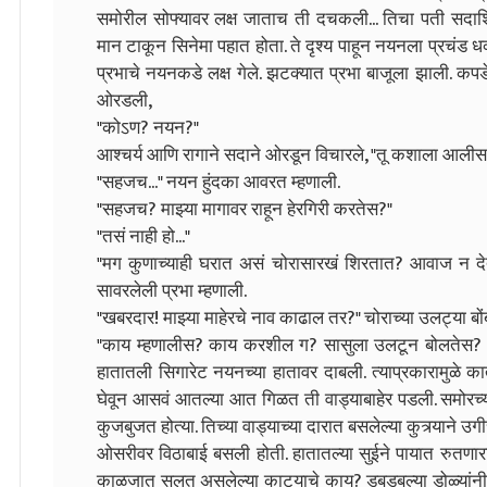
समोरील सोफ्यावर लक्ष जाताच ती दचकली... तिचा पती सदाशिव... त
मान टाकून सिनेमा पहात होता. ते दृश्य पाहून नयनला प्रचंड ध
प्रभाचे नयनकडे लक्ष गेले. झटक्यात प्रभा बाजूला झाली. कप
ओरडली,
"कोऽण? नयन?"
आश्चर्य आणि रागाने सदाने ओरडून विचारले, "तू कशाला आलीस
"सहजच..." नयन हुंदका आवरत म्हणाली.
"सहजच? माझ्या मागावर राहून हेरगिरी करतेस?"
"तसं नाही हो..."
"मग कुणाच्याही घरात असं चोरासारखं शिरतात? आवाज न दे
सावरलेली प्रभा म्हणाली.
"खबरदार! माझ्या माहेरचे नाव काढाल तर?" चोराच्या उलट्या बों
"काय म्हणालीस? काय करशील ग? सासुला उलटून बोलतेस? थां
हातातली सिगारेट नयनच्या हातावर दाबली. त्याप्रकारामुळे का
घेवून आसवं आतल्या आत गिळत ती वाड्याबाहेर पडली. समोरच्
कुजबुजत होत्या. तिच्या वाड्याच्या दारात बसलेल्या कुत्र्याने उ
ओसरीवर विठाबाई बसली होती. हातातल्या सुईने पायात रुतणारा 
काळजात सलत असलेल्या काट्याचे काय? डबडबल्या डोळ्यांनी न