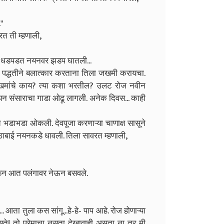
."
त ती म्हणाली,
ाने धडपडत नयनवर झडप घातली...
ीन पद्धतीने बलात्कार करताना तिला जखमी करायचा.
ा जखमांचे काय? त्या कशा भरतील? उलट रोज नवीन
संसाराचा गाडा ओढू लागली. अनेक दिवस... काही
भडाभडा ओकली. देवपूजा करणाऱ्या चाणाक्ष सासूने
विठाबाई नयनकडे धावली. तिला सावरत म्हणाली,
 धरून आत पलंगावर नेऊन बसवले.
... आता तुला कस सांगू...हे-हे- पाप आहे. रोज होणाऱ्या
म नसते! तो प्रेमाचा नुसता देखावाही असता ना तर मी