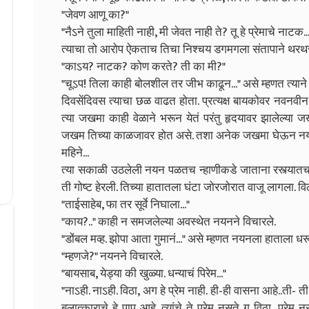
"जेवण आणू का?"
"नैऽने तुला माहिती नाही, मी जेवत नाही ते? तू हे प्रेमाचे नाटक..
त्याचा तो आरोप ऐकताच तिचा निश्चय डगमगला संतापाने थरथर
"काऽय? नाटक? कोण करते? ती का मी?"
"चूऽप! तिला काही बोलशील तर जीभ काढून..." असे म्हणत त्य
दिवसेंदिवस त्याचा छळ वाढत होता. प्रत्यक्ष बायकोवर नवनव
त्या जखमा काही वेळाने भरून येतं परंतु हृदयावर झालेल्य
जखम तिच्या काळजावर होत असे. तशा अनेक जखमा घेऊन नयन 
महिने...
त्या सकाळी उठलेली नयन पळतच न्हाणीकडे जाताना रस्त्यातच 
ती गोष्ट हेरली. तिच्या हातातला घंटा जोरजोरात वाजू लागला. 
"ताईसाहेब, फा तर सूर्वे निघाला..."
"काय?.." काही न समजलेल्या अवस्थेत नयनने विचारले.
"डोंबल मव्ह. झोपा आता गुमानं..." असे म्हणत नयनला हाताला
"म्हणजे?" नयनने विचारले.
"बायसाब, येड्या की खुळ्या. धन्याचं पिरेम..."
"नाऽही. नाऽही. विठा, अग हे प्रेम नाही. ही-ही वासना आहे..ती- ती
बलात्काराचे हे पाप आहे. त्यांचे ते प्रेम नसते ग विठा, प्रे