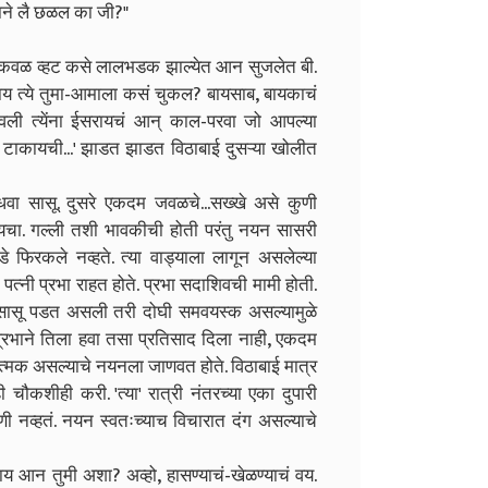
याने लै छळल का जी?"
 कवळ-कवळ व्हट कसे लालभडक झाल्येत आन सुजलेत बी.
्हाय त्ये तुमा-आमाला कसं चुकल? बायसाब, बायकाचं
ावली त्येंना ईसरायचं आन् काल-परवा जो आपल्या
 टाकायची...' झाडत झाडत विठाबाई दुसऱ्या खोलीत
वा सासू. दुसरे एकदम जवळचे...सख्खे असे कुणी
सायचा. गल्ली तशी भावकीची होती परंतु नयन सासरी
 फिरकले नव्हते. त्या वाड्याला लागून असलेल्या
पत्नी प्रभा राहत होते. प्रभा सदाशिवची मामी होती.
नची सासू पडत असली तरी दोघी समवयस्क असल्यामुळे
 प्रभाने तिला हवा तसा प्रतिसाद दिला नाही, एकदम
षात्मक असल्याचे नयनला जाणवत होते. विठाबाई मात्र
शीही करी. 'त्या' रात्री नंतरच्या एका दुपारी
ी नव्हतं. नयन स्वतःच्याच विचारात दंग असल्याचे
हाय आन तुमी अशा? अव्हो, हासण्याचं-खेळण्याचं वय.