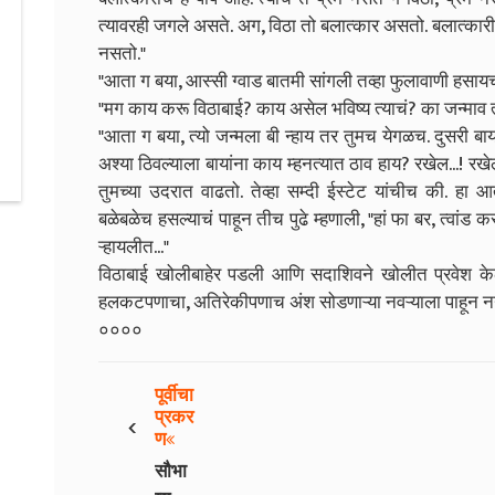
त्यावरही जगले असते. अग, विठा तो बलात्कार असतो. बलात्कारी 
नसतो."
"आता ग बया, आस्सी ग्वाड बातमी सांगली तव्हा फुलावाणी हसायच
"मग काय करू विठाबाई? काय असेल भविष्य त्याचं? का जन्माव त्या
"आता ग बया, त्यो जन्मला बी न्हाय तर तुमच येगळच. दुसरी बाय
अश्या ठिवल्याला बायांना काय म्हनत्यात ठाव हाय? रखेल...! रखेल म्
तुमच्या उदरात वाढतो. तेव्हा सम्दी ईस्टेट यांचीच की. हा
बळेबळेच हसल्याचं पाहून तीच पुढे म्हणाली, "हां फा बर, त्वांड
ऱ्हायलीत..."
विठाबाई खोलीबाहेर पडली आणि सदाशिवने खोलीत प्रवेश केला.
हलकटपणाचा, अतिरेकीपणाच अंश सोडणाऱ्या नवऱ्याला पाहून नयन
००००
पूर्वीचा
‹
प्रकर
ण
सौभा