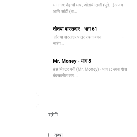
भाग १५: देहाची भाषा, ओठांची तृप्ती (पुढे...)अजय
आणि आंटी (बा...
तोतया वारसदार - भाग 61
तोतया वारसदार पात्र रचना बबन -
सारंग...
Mr. Money - भाग 8
## मिस्टर मनी (Mr. Money) - भाग ८: न्हावा शेवा
बंदरावरील साप...
श्रेणी
कथा