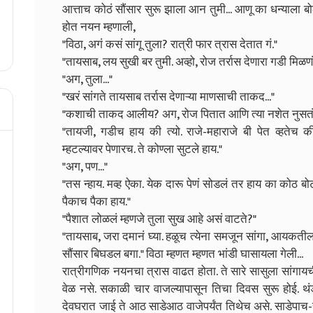
आत्ताच कोठं सौंसार सुरू झाला आन तुमी... आणू का धन्याला बोला
होत नयन म्हणाली,
"विठा, अगं कसं सांगू तुला? रात्री फार त्रास देतात गं."
"तायसाब, लय सुखी बर तुमी. अव्हो, रोज तर्रास देणारा गडी मिळणं म्
"अग, तुला..."
"खरं सांगते तायसाब तर्रास देणाऱ्या माणसाची ताकद..."
"कशाची ताकद आलीय? अग, रोज पितात आणि त्या नशेत नुसत
"तायजी, गडीच हाय की त्यो. राजे-महाराजे बी पेत व्हतेच क
म्हटल्यावर पेणारच. ते कोण्ला सुटले हाय."
"अग, पण..."
"तस न्हाय. मव्ह ऐका. येक दारू पेणं सोडलं तर हाय का कोठ 
पैकाच पैका हाय."
"पैशात लोळलं म्हणजे तुला सुख आहे असं वाटते?"
"तायसाब, जरा दमानं घ्या. हळूच त्येना समजून सांगा, आयकतील 
सौंसार बिघडल बगा." विठा म्हणत म्हणत भांडी घासायला गेली...
रात्रीगणिक नयनचा त्रास वाढत होता. ते सारे सासुला सांगा
वेळ नसे. सकाळी चार वाजल्यापासून तिचा दिवस सुरू होई. थं
देवघरात जाई ते आठ साडेआठ वाजेपर्यंत तिथेच असे. साडेपाच