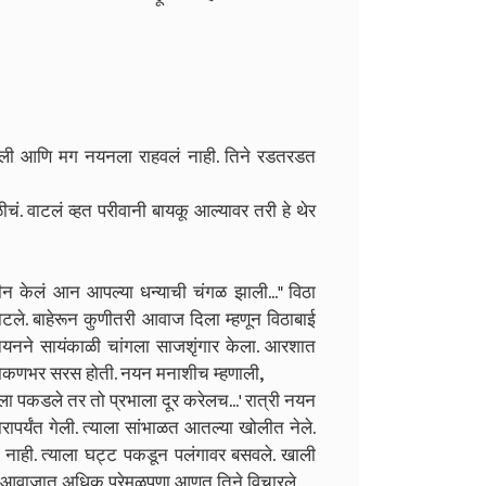
्हणाली आणि मग नयनला राहवलं नाही. तिने रडतरडत
ळीचं. वाटलं व्हत परीवानी बायकू आल्यावर तरी हे थेर
लगीन केलं आन आपल्या धन्याची चंगळ झाली..." विठा
ले. बाहेरून कुणीतरी आवाज दिला म्हणून विठाबाई
नयनने सायंकाळी चांगला साजशृंगार केला. आरशात
ा काकणभर सरस होती. नयन मनाशीच म्हणाली,
सदाला पकडले तर तो प्रभाला दूर करेलच...' रात्री नयन
ापर्यंत गेली. त्याला सांभाळत आतल्या खोलीत नेले.
े नाही. त्याला घट्ट पकडून पलंगावर बसवले. खाली
टाकत आवाजात अधिक प्रेमळपणा आणत तिने विचारले,