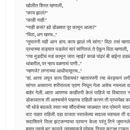
खोलीत शिरत म्हणाली,
"काय झालं?"
"काही नाही."
"नाही कसं? ह्यो डोळ्यात पूर कामून आला?"
"विठा, अग खरच..."
"तुमास्नी मही आन हाय. काय झालं त्ये सांगा." विठा तसं म
प्रभाच्या वाड्यात घडलेलं सारं सांगितलं. ते ऐकून विठा म्हणाली,
"त्या मुडदीचं मडं कामून जात न्हाई? काळं पांढरं बी व्हईना हड
थांबतील, पर न्हाय वळणाचं पाणी..."
"म्हणजे? लग्नाच्या आधीपासूनच..."
"हां. आत्ता लपून काय ठिवायचं? म्हातारपणी त्या थेरड्यानं 
सांगत असताना शरीरातला प्राण निघून गेला असेच नयनला वाट
बाहेर गेली. आता आपणच काहीतरी केलं पाहिजे या विचारात 
डोकावताच ती आश्चर्याने पाहतच राहिली कारण ती प्रभापेक्ष
'मी थोडे बदलले. स्वतःच्या सौंदर्याच्या जाळ्यात जरा प्रेमाने 
वाट पाहत राहिली. दहा वाजता परतलेल्या सदाला घ्यायला ती दार
सदाशिवने तिला झटकण्याचा प्रयत्न केला परंतु तिने जुमानल
बसून त्याचे बूट काढले. त्याच्याकडे प्रेमळ, तिरपा कटाक्ष 