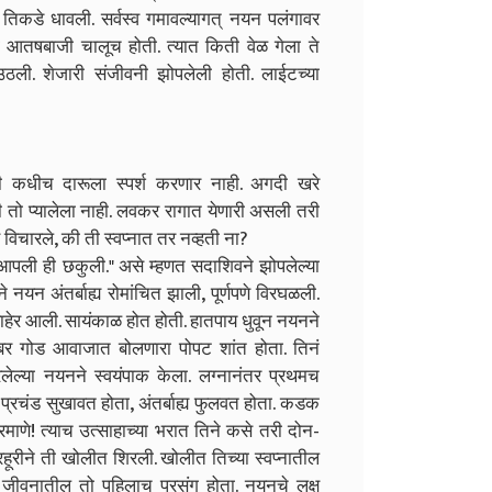
िकडे धावली. सर्वस्व गमावल्यागत् नयन पलंगावर
ंची आतषबाजी चालूच होती. त्यात किती वेळ गेला ते
ली. शेजारी संजीवनी झोपलेली होती. लाईटच्या
मी कधीच दारूला स्पर्श करणार नाही. अगदी खरे
तो प्यालेला नाही. लवकर रागात येणारी असली तरी
 विचारले, की ती स्वप्नात तर नव्हती ना?
 आपली ही छकुली." असे म्हणत सदाशिवने झोपलेल्या
नयन अंतर्बाह्य रोमांचित झाली, पूर्णपणे विरघळली.
बाहेर आली. सायंकाळ होत होती. हातपाय धुवून नयनने
बर गोड आवाजात बोलणारा पोपट शांत होता. तिनं
रलेल्या नयनने स्वयंपाक केला. लग्नानंतर प्रथमच
्रचंड सुखावत होता, अंतर्बाह्य फुलवत होता. कडक
प्रमाणे! त्याच उत्साहाच्या भरात तिने कसे तरी दोन-
हूरीने ती खोलीत शिरली. खोलीत तिच्या स्वप्नातील
िक जीवनातील तो पहिलाच प्रसंग होता. नयनचे लक्ष