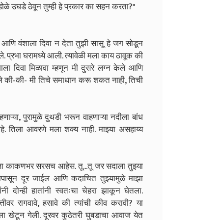
डोळे उघडे ठेवून तुम्ही हे प्रकार का सहन करता?"
ाली आणि वंशाला दिवा न देता तुझी सासू हे जग सोडून
ेले. प्रभा घरामध्ये आली. त्यावेळी मला काय ठावूक की
ाला दिवा मिळावा म्हणून मी दुसरे लग्न केले आणि
 चुकले की-की- मी तिचे समाधान करू शकत नाही, तिची
ाऱ्या, पुरामुळे दुथडी भरून वाहणाऱ्या नदीला बांध
े. तिला आवरणे मला शक्य नाही. माझ्या असहाय्य
पेक्षा काकणभर सरसच आहेस. तू...तू जर सदाला तुझ्या
रभापासून दूर जाईल आणि कदाचित तुझ्यामुळे माझा
ंनी दोन्ही हातांनी स्वतःचा चेहरा झाकून घेतला.
वृत्तीवर रागवावे, हसावे की त्यांची कीव करावी? या
ला खेटून गेली. दूरवर कुठेतरी घुबडाचा आवाज येत