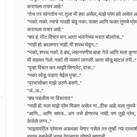
करायला तयार आहे."
"तेच तर सांगतोय ना. तुला मी हवा असेल, माझे प्रेम हवे असेल आणि
"नको. नको. त्याचे नावही घेवू नका. फक्त आणि फक्त तुमचे प्
करायला तयार आहे."
"बघ हं. नीट विचार कर. आता भावनेच्या भरात बोलतेस..."
"नाही हो. बदलणार नाही. मी शपथ घेवून..."
"नको, शपथ नको. हे बघ, लहानपणीच बाबा गेले आणि मला कुणाचा
मी वाहवत गेलो. नको ती व्यसनं लागली. आता सोडू म्हटलं तरी..." "
"पुन्हा विचार कर. माझी सिगारेट, दारू..."
"नका सोडू. पाहता येईल पुन्हा..."
"प्रभासोबत माझे उठणे-बसणे..."
"अं...अ..."
"बघ पडलीस ना विचारात."
"नाही हो. मला माझे प्रेम मिळत असेल ना...ठीक आहे. मला तुमचे ते
"आणि.... आणि समज... अग तसे होणारच नाही. पण तुझे प्रेम,
केलेले लग्न..."
"माझ्यावरील प्रेमास अडथळा येणार नसेल तर तुम्ही त्या प्रभाशी
हरवून बसलेली नयन वेगळ्याच त्वेषाने म्हणाली.