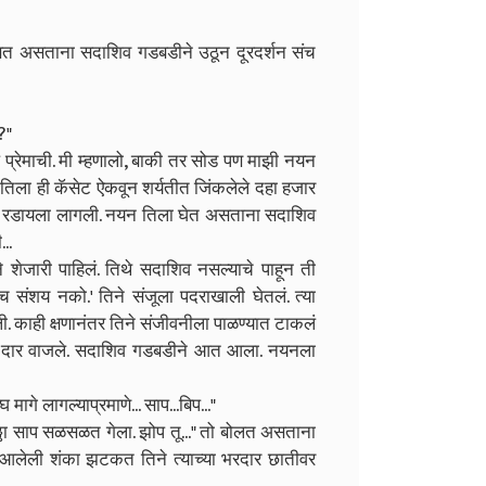
 म्हणत असताना सदाशिव गडबडीने उठून दूरदर्शन संच
?"
ल प्रेमाची. मी म्हणालो, बाकी तर सोड पण माझी नयन
 तिला ही कॅसेट ऐकवून शर्यतीत जिंकलेले दहा हजार
ी रडायला लागली. नयन तिला घेत असताना सदाशिव
..
ने शेजारी पाहिलं. तिथे सदाशिव नसल्याचे पाहून ती
च संशय नको.' तिने संजूला पदराखाली घेतलं. त्या
ली. काही क्षणानंतर तिने संजीवनीला पाळण्यात टाकलं
लीचे दार वाजले. सदाशिव गडबडीने आत आला. नयनला
ागे लागल्याप्रमाणे... साप...बिप..."
ठ्ठा साप सळसळत गेला. झोप तू..." तो बोलत असताना
ात आलेली शंका झटकत तिने त्याच्या भरदार छातीवर