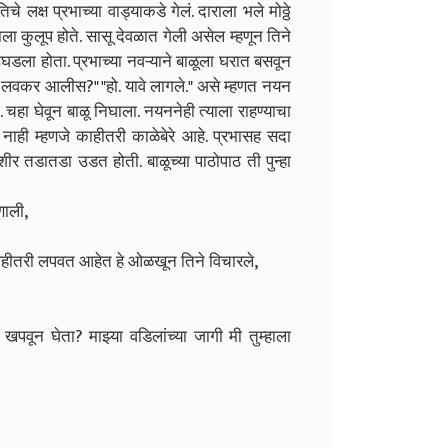
लक्ष प्रभाच्या वाड्याकडे गेलं. दाराला भले मोठ्ठे
ला कुलूप होते. सासू देवळात गेली असेल म्हणून तिने
घडला होता. प्रभाच्या नवऱ्याने बाळूला घरात बसवून
ई, तू लवकर आलीस?"
"हो. यावे लागले." असे म्हणत नयन
चहा घेवून बाळू निघाला. नयननेही त्याला राहण्याचा
नाही म्हणजे काहीतरी काळेबेरे आहे. प्रभासह सदा
ीर तडातडा उडत होती. बाळूच्या पाठोपाठ ती पुन्हा
णाली,
ून काहीतरी लपवत आहेत हे ओळखून तिने विचारले,
 खपवून घेता? माझ्या वडिलांच्या जागी मी तुम्हाला