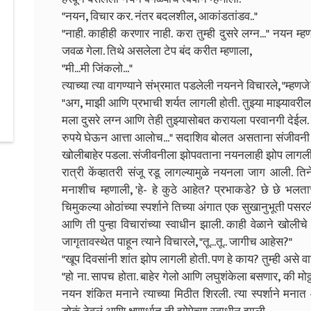
"नयन, विचार कर. नंतर बदलशील, आकांडतांडव.."
"नाही. काहीही करणार नाही. करा तुम्ही दुसरे लग्न..." नयन
जवळ गेला. तिथे असलेला टेप बंद करीत म्हणाला,
"मी...मी जिंकलो..."
त्याच्या त्या वागण्याने संभ्रमात पडलेली नयनने विचारले, "म्हणजे
"अग, माझी आणि प्रभाची शर्यत लागली होती. तुझ्या माझ्यावरी
मला दुसरे लग्न आणि तेही तुझ्यासोबत करायला परवानगी देईल.
रुपये घेऊन आत्ता आलोच..." सदाशिव बोलत असताना संजीवन
खोलीबाहेर पडला. संजीवनीला झोपवताना नयनलाही झोप लागली.
रात्री केंव्हातरी संजू रडू लागल्यामुळे नयनला जाग आली. ति
मनाशीच म्हणाली, 'हे- हे कुठे आहेत? प्रभाकडे? छे छे भलता
चिमुकल्या ओठांच्या स्पर्शाने तिच्या अंगात एक सुखानुभूती पसर
आणि ती पुन्हा विचारांच्या स्वाधीन झाली. काही वेळाने खो
जागृतावस्थेत पाहून त्याने विचारले, "तू...तू.. जागीच आहेस?"
"खूप दिवसांनी शांत झोप लागली होती. पण हे काय? तुम्ही असे वाघ म
"हो ना. सापच होता. बाहेर गेलो आणि लघुशंकेला बसणार, की मो
नयन शंकित मनाने त्याच्या मिठीत शिरली. त्या स्पर्शाने मन