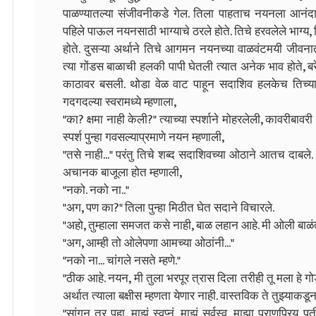
पाळण्यातल्या संजीवनीकडे गेल. तिला पाहताच नयनला आनंदा
पहिले पाऊल नयनसाठी भाग्याचे ठरले होते. तिचे हरवलेले भाग्य, त
होते. दुसऱ्या अर्थाने तिचे आगमन नयनच्या वाळवंटमयी जीवनात
त्या गोंडस बाळाची हलकी पापी घेतली त्यात अनेक भाव होते, बर
काठावर बसली. थोडा वेळ वाट पाहून सदाशिव हलकेच तिच्
गदगदल्या स्वरामध्ये म्हणाला,
"का? क्षमा नाही केली?" त्याच्या स्पर्शाने मोहरलेली, कावरीबाव
स्पर्श पुन्हा गवसल्याप्रमाणे नयन म्हणाली,
"तसे नाही..." परंतु तिचे शब्द सदाशिवच्या ओठाने आतच दाबले. त
अचानक बाजूला होत म्हणाली,
"नको. नको ना.."
"अग, पण का?" तिला पुन्हा मिठीत घेत सदाने विचारले.
"अहो, तुम्हाला समजत कसे नाही, बाळ लहान आहे. मी ओली बाळंती
"अग, आम्ही तो ओलेपणा आमच्या ओठांनी..."
"नको ना... चांगले नसते म्हणे."
"ठीक आहे. नयन, मी तुला भरपूर त्रास दिला तरीही तू मला हे गोडु
अर्थात त्याला बक्षीस म्हणता येणार नाही. वास्तविक ते तुझ्याकड
"सांगून तर पहा. माझं स्वप्नं, माझं सर्वस्व, माझा प्राणप्