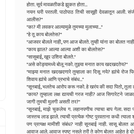
होता. सूर्य मावळतीकडे झुकत होता...
नयन घरी परतली. पाठोपाठ तिची सासूही देवळातून आली. संज
आलीस?"
"का? मी लवकर आल्यामुळे तुमच्या मुलाच्या..."
"हे तू काय बोलतेस?"
"आजवर बोलले नाही, पण आज बोलते. तुम्ही यांना का बोलत न
"काय झाल? आल्या आल्या अशी का बोलतेस?"
"सासुबाई, खूप उशिरा बोलते."
"असे कोड्यामध्ये बोलू नको. तुझ्या मनात काय खदखदतेय?"
"माझ्या मनात खदखदणारे तुम्हाला का दिसू नये? ह्यांचे रोज पिवू
शिवाय ह्यांचे आणि प्रभाचे संबंध..."
"सूनबाई, भलतेच आरोप करू नको. हे खरंय की सदा पितो, तुला त
"काय? तुम्हाला लक्ष द्यायची गरज नाही? आज सिगारेटने जाळता
जागी तुमची मुलगी असती तर?"
"सूनबाई, माझे चुकलेच ग. लहानपणीच त्याचा बाप गेला. सदा प
जास्तच लाड झाले. त्याची प्रत्येक गोष्ट पुरवताना कधी त्याला 
पण प्रत्यक्ष मामीशी संबंध? नाही सूनबाई नाही. सासू बोलत अ
आवाज आले. आवाज स्पष्ट नसले तरी ते कोण बोलत आहेत हे दोघी