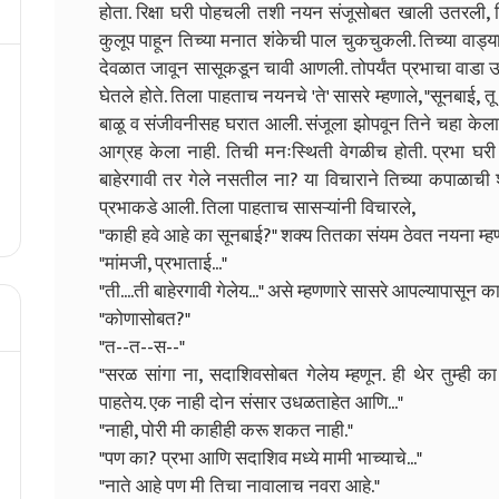
होता. रिक्षा घरी पोहचली तशी नयन संजूसोबत खाली उतरली, तिचे 
कुलूप पाहून तिच्या मनात शंकेची पाल चुकचुकली. तिच्या वाड्या
देवळात जावून सासूकडून चावी आणली. तोपर्यंत प्रभाचा वाडा उ
घेतले होते. तिला पाहताच नयनचे 'ते' सासरे म्हणाले, "सूनबा
बाळू व संजीवनीसह घरात आली. संजूला झोपवून तिने चहा केला. 
आग्रह केला नाही. तिची मनःस्थिती वेगळीच होती. प्रभा घरी 
बाहेरगावी तर गेले नसतील ना? या विचाराने तिच्या कपाळाची श
प्रभाकडे आली. तिला पाहताच सासऱ्यांनी विचारले,
"काही हवे आहे का सूनबाई?" शक्य तितका संयम ठेवत नयना म्ह
"मांमजी, प्रभाताई..."
"ती....ती बाहेरगावी गेलेय..." असे म्हणणारे सासरे आपल्यापास
"कोणासोबत?"
"त--त--स--"
"सरळ सांगा ना, सदाशिवसोबत गेलेय म्हणून. ही थेर तुम्ही का
पाहतेय. एक नाही दोन संसार उधळताहेत आणि..."
"नाही, पोरी मी काहीही करू शकत नाही."
"पण का? प्रभा आणि सदाशिव मध्ये मामी भाच्याचे..."
"नाते आहे पण मी तिचा नावालाच नवरा आहे."