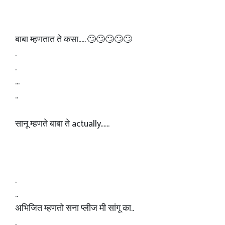
बाबा म्हणतात ते कसा..... 🙄🙄🙄🙄🙄
.
.
...
..
सानू म्हणते बाबा ते actually......
.
..
अभिजित म्हणतो सना प्लीज मी सांगू का..
.