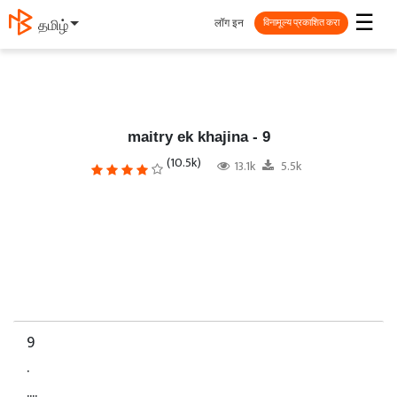
☰
लॉग इन
தமிழ்
विनामूल्य प्रकाशित करा
maitry ek khajina - 9
(10.5k)
13.1k
5.5k
9
.
....