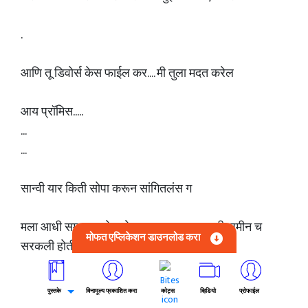
.
आणि तू डिवोर्स केस फाईल कर.... मी तुला मदत करेल
आय प्रॉमिस.....
...
...
सान्वी यार किती सोपा करून सांगितलंस ग
मला आधी समजला होता तेव्हा माझ्या पाया खालची जमीन च
मोफत एप्लिकेशन डाउनलोड करा
सरकली होती..
..
पण तू अगदी एका मिनिटात गुंता सोडवला...
पुस्तके
विनामूल्य प्रकाशित करा
कोट्स
व्हिडियो
प्रोफाईल
..