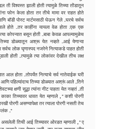
द्दल ती विश्वस्त झाली होती त्यामुळे तिच्या तोंडातून
ांना फोन केला होता तर तीचे मामा वर राहत होते
ि बॉडी पोस्ट मार्टमसाठी घेऊन गेले ..घरचे सर्वच
आले होते ..तर काहींना यायला वेळ होता .एक एक
्या कोपऱ्यात बसून होती ..बाबा केवळ आपल्यामुळेच
या डोळ्यातून अश्रू येत नव्हते ..आई येणाऱ्या
ि सर्वच लोक घृणास्पद नजरेने नित्याकडे पाहत होती
डाली होती ..त्यामुळे त्या लोकांवर देखील तीच लक्ष
ात आल होता ..तोपर्यंत नित्याचे सर्व नातेवाईक घरी
ली आणि पहिल्यांदाच तिच्या डोळ्यात अश्रूं आले ..तिने
्या क्षणी सुद्धा त्यांना नीट पाहता येत नव्हतं ..ती
काका तिच्यावर धावत येत म्हणाले , " कशी पोरगी
ारखी पोरगी असण्यापेक्षा तर त्याला पोरगी नसती तेच
लंक .."
ंत असलेली तिची आई तिच्यावर ओरडत म्हणाली , " ए