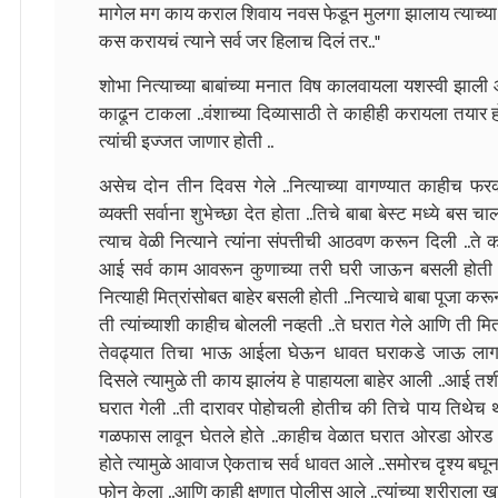
मागेल मग काय कराल शिवाय नवस फेडून मुलगा झालाय त्याच्या
कस करायचं त्याने सर्व जर हिलाच दिलं तर.."
शोभा नित्याच्या बाबांच्या मनात विष कालवायला यशस्वी झाली आण
काढून टाकला ..वंशाच्या दिव्यासाठी ते काहीही करायला तयार ह
त्यांची इज्जत जाणार होती ..
असेच दोन तीन दिवस गेले ..नित्याच्या वागण्यात काहीच फरक
व्यक्ती सर्वाना शुभेच्छा देत होता ..तिचे बाबा बेस्ट मध्ये बस
त्याच वेळी नित्याने त्यांना संपत्तीची आठवण करून दिली ..ते
आई सर्व काम आवरून कुणाच्या तरी घरी जाऊन बसली होती ..
नित्याही मित्रांसोबत बाहेर बसली होती ..नित्याचे बाबा पूजा करू
ती त्यांच्याशी काहीच बोलली नव्हती ..ते घरात गेले आणि ती मि
तेवढ्यात तिचा भाऊ आईला घेऊन धावत घराकडे जाऊ लागला 
दिसले त्यामुळे ती काय झालंय हे पाहायला बाहेर आली ..आई तश
घरात गेली ..ती दारावर पोहोचली होतीच की तिचे पाय तिथेच था
गळफास लावून घेतले होते ..काहीच वेळात घरात ओरडा ओरड सु
होते त्यामुळे आवाज ऐकताच सर्व धावत आले ..समोरच दृश्य बघून त
फोन केला ..आणि काही क्षणात पोलीस आले ..त्यांच्या शरीराला