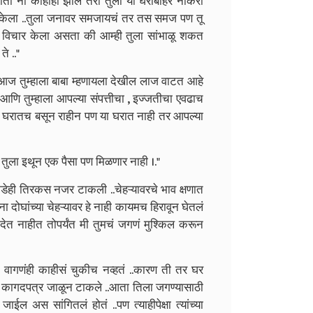
होतो ना काहीही झालं तरी तुला या घराबाहेर नौकरी
्ण केला ..तुला जनावर समजायचं तर तस समज पण तू
 विचार केला असता की आम्ही तुला सांभाळू शकत
े .."
 आज तुम्हाला बाबा म्हणायला देखील लाज वाटत आहे
.आणि तुम्हाला आपल्या संपत्तीचा , इज्जतीचा एवढाच
स घरातच बसून राहीन पण या घरात नाही तर आपल्या
े तुला इथून एक पैसा पण मिळणार नाही ।."
ंकडेही तिरकस नजर टाकली ..चेहऱ्यावरचे भाव क्षणात
 ना दोघांच्या चेहऱ्यावर हे नाही कायमच हिरावून घेतलं
 देत नाहीत तोपर्यंत मी तुमचं जगणं मुश्किल करून
वागणंही काहीसं चुकीच नव्हतं ..कारण ती तर घर
चे कागदपत्र जाळून टाकले ..आता तिला जगण्यासाठी
ल अस सांगितलं होतं ..पण त्याहीपेक्षा त्यांच्या