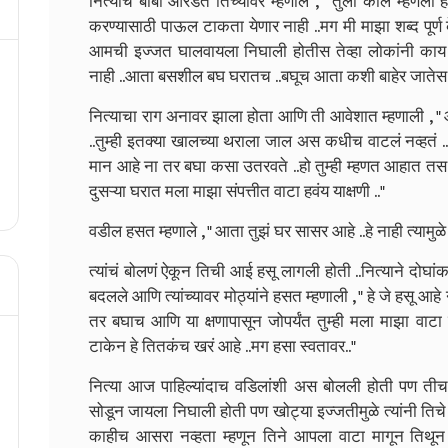
नित्याचे बाबा ओरडत तिच्यावर म्हणाले , " तुला काल म्हणलो 
करण्यासाठी पाऊल टाकता येणार नाही ..मग मी माझा शब्द पूर
आमची इज्जत घालवायला निघाली होतीस तेव्हा लोकांनी काय
नाही ..आता बसशील बघ घरातच ..बघूच आता कशी बाहेर जातेस त
नित्याचा राग अनावर झाला होता आणि ती आवेशात म्हणाली , "
..तुम्ही इतक्या खालच्या थराला जाल अस कधीच वाटलं नव्हतं .
मान आहे ना तर बघा कसा उतरवते ..हो तुम्ही म्हणत आहात त
दुसऱ्या घरात मला माझा संपत्तीत वाटा हवंय याक्षणी .."
वडील हसत म्हणाले , " आता तुझं घर सासर आहे ..हे नाही त्यामुळ
त्यांचं बोलणं ऐकून तिची आई हसू लागली होती ..नित्याने दोघा
बदलले आणि त्यांच्यावर मोठ्यांने हसत म्हणाली , " हे जे हसू आहे
तर बघाच आणि या क्षणापासून जोपर्यंत तुम्ही मला माझा वाटा
टाकेन हे तितकंच खरं आहे ..मग हसा स्वतावर.."
नित्या आज पाहिल्यांदाच वडिलांशी अस बोलली होती पण तीच 
सोडून जायला निघाली होती पण खोट्या इज्जतीमुळे त्यांनी ति
काहीच आसरा नव्हता म्हणून तिने आपला वाटा मागून तिथून जाई