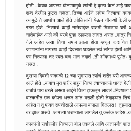
होती ...केवळ आपल्या बोलण्यामुळे त्यांनी हे कृत्य केलं आहे याब
शब्द देखील फुटत नव्हता...तिच्या आईने लगेच नित्याचा काक
त्यामुळे ते आधीच आले होते ..पोलिसांनी येऊन चौकशी केली आण
रडत होते ..नित्याचे काही नातेवाईक बातमी मिळताच घरी 
नातेवाईक आले की घरचे पुन्हा रडायला लागत असत ..मात्र नित
गेले आहेत असा तिचा समज झाला होता म्हणून कदाचित तिच्
जाणाऱ्यांना मागच्या काही दिवसात घडलेल सर्व सांगत होती आण
पण नित्याला तर स्वतःचच भान नव्हतं ..ती शॉकमध्ये पूर्णतः बु
नव्हतं ..
दुसऱ्या दिवशी सकाळी 12 च्या सुमारास त्यांचं शरीर घरी आणण्य
आले होते ...बाबांचं मृत शरीर पाहून नित्या त्यांच्याकडे धावत गे
बाबांचे पाय धरले असता आईने तिला हाकलून लावलं ..नित्याला शेवटच
बाल्कनीत एक कोपरा धरून शांत बसली होती तेव्हढ्यात तिचे 
आहेस ग तू फक्त संपत्तीसाठी आपल्या बापाला गिळलस !! तुझ्यास
बर झाल असते ..आमच्या घराण्याला लागलेल तू कलंक आहेस ..क
काकांनी सर्वांसमोर नित्याला बोल एकवले आणि आतापर्यंत शा