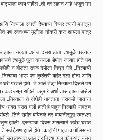
 वाट्याला काय राहील ..तो तर लहान आहे अजून मग
ि नित्याला संपत्ती देण्याचा विचार त्यांनी मनातून
ोते पण स्वतःच्या मुलीला नौकरी करू द्यायला मात्र
 झाला नव्हता ..आज दसरा होता त्यामुळे प्रत्येक
 चालवायचे त्यामुळे पूजा करायला डेपोत जाणार होते पण
 काहीही न बोलता सरळ डेपोला निघून गेले ..नित्याची
नित्याचा भाऊ पण कुठंतरी बाहेर गेला होता आणि
न घरी परतले होते ..ते आले तेव्हा नित्याला दिसले पण
त्राकडे बसून राहिली ..सुमारे अर्धा तास झाला असेल
..नित्याला ते दोघेही धावताना घराकडे जाताना
ीच धावत घरात गेली होती हे पाहून नित्याही धावतच
ंबले ..तिने समोर बघितले तर बाबानीसुद्धा स्वतःला
रू झाली ..दसऱ्याचा दिवस असल्याने सर्वच घरात
े सर्व हैराण झाले होते ..काहींनी पाहताच पोलिसांना
 खाली उतरवण्यात आलं तर नित्या एका कोपऱ्यात बसून