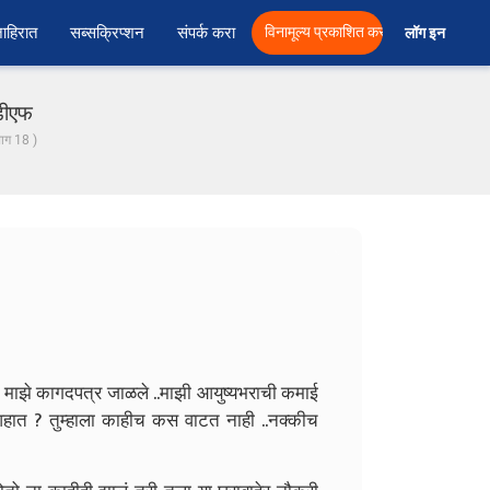
ाहिरात
सब्सक्रिप्शन
संपर्क करा
विनामूल्य प्रकाशित करा
लॉग इन  
ीडीएफ
 भाग 18 )
ही माझे कागदपत्र जाळले ..माझी आयुष्यभराची कमाई
त ? तुम्हाला काहीच कस वाटत नाही ..नक्कीच