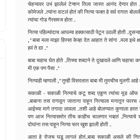
चेहऱ्यावर उभं झालेलं टेन्शन तिला जास्त आनंद देणार होत 
कोमेजले ..त्यांना वाटलं होतं की नित्या फक्त हे सर्व रागात बो
त्यांचा गोड गैरसमज होता ..
नित्या पहिल्यांदाच आपल्या हक्कासाठी पेटून उठली होती ..दुस
, " बाबा मला माझा हिस्सा केव्हा देत आहात ते सांगा ..मला इथ
हवं ते द्या .."
बाबा चहाच घेत होते ..तिच्या शब्दाने ते दुखावले आणि चहाचा कप 
मी एक पण पैसा .."
नित्याही म्हणाली , " तुम्ही विसरलात बाबा मी तुमचीच मुलगी आहे 
सकाळी - सकाळी नित्याचे कटू शब्द एकूण त्यांचा मूड ऑफ
..बाबाना तस रागावून जाताना पाहून नित्याला मनातून फार
आईच्या मागे तगादा लावला ..तशी आहे बोलण्यात कुणाला हरत
पण आज नित्यासमोर तीच काहीच चालणार नव्हतं ..नित्याचे
दोघांना तस पाहून नित्या फार खुश झाली होती ..
आता हे रोजच घडू लागलं होतं..बाबा सकाळी असले की नित्