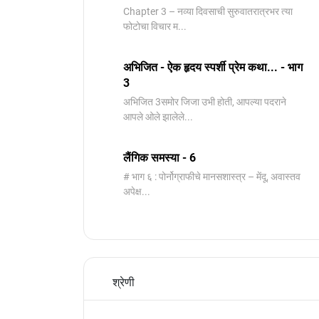
Chapter 3 – नव्या दिवसाची सुरुवातरात्रभर त्या
फोटोचा विचार म...
अभिजित - ऐक हृदय स्पर्शी प्रेम कथा... - भाग
3
️अभिजित ️3समोर जिजा उभी होती, आपल्या पदराने
आपले ओले झालेले...
लैंगिक समस्या - 6
# भाग ६ : पोर्नोग्राफीचे मानसशास्त्र – मेंदू, अवास्तव
अपेक्ष...
श्रेणी