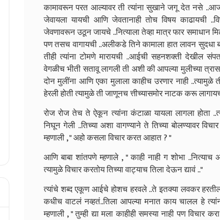
कामावरून परत आल्यावर ती त्यांना सुखाने जगू देत नसे ..आज
जेवायला यायची आणि जेवतानाही तोच विषय काढायची ..विष
जेवणावरून उठून जायचे ..नित्याला तेव्हा मात्र फार समाधा
पण तसच वागायची ..अलीकडे तिने कामाला हात लावन सुदधा 
तीही त्यांना टोमणे मारायची ..आईची सहनशक्ती देखील सं
वेगळीच भीती सतावू लागली ती अशी की आपल्या मुलीच्या त्रासाला
दोन मुलींना आणि एका मुलाला काहीच उरणार नाही ..त्यामुळे त
हेरली होती त्यामुळे ती जाणूनच त्तीच्यासमोर नाटक करू लागायच
रोज रोज तेच ते ऐकून त्यांना कंटाळा यायला लागला होता ..त
निघून गेली ..तिच्या अशा वागण्याने ते तिच्या बोलण्यावर विच
म्हणाली , " अहो कसला विचार करत आहात ? "
आणि बाबा शांतपणे म्हणाले , " काही नाही ग शोभा ..नित्य
त्यामुळे विचार करतोय तिच्या वाट्याच तिला देऊन द्यावं .."
त्यांचे शब्द एकूण आईचे होशच हरवले ..ते इतक्या लवकर हरती
कधीच वाटलं नव्हतं..तिला आपल्या मनात काय चालल हे त्यांन
म्हणाली , " तुम्ही द्या मला काहीही समस्या नाही पण विचार 