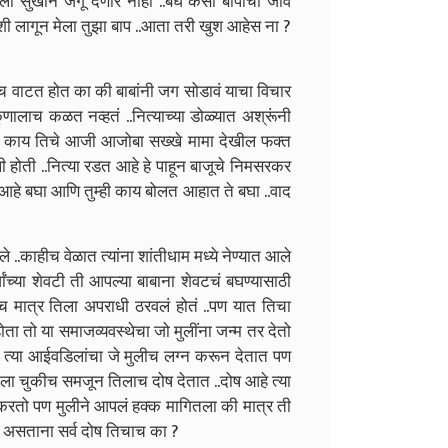
ाला सुखाने जगू देणार नाही ..बघ कसा बापाचा जीव
फाशी लागून मेला तुझा बाप ..आता तरी खुश आहेस ना ?
च वाटत होत का की बाबांनी जग सोडावं याचा विचार
कुणालाच कळत नव्हतं ..नित्याच्या डोळ्यात अश्रूंनी
ेच काय तिचे आजी आजोबा सख्खे मामा देखील फक्त
ली होती ..नित्या रडत आहे हे पाहून बाजूचे निमसरकर
ता आहे बघा आणि तुम्ही काय बोलत आहात ते बघा ..वाद
ले ..काहीच वेळात त्यांना शांतीधाम मध्ये नेण्यात आले
्वांच्या शेवटी ती आपल्या बाबाना शेवटचं बघण्यासाठी
नीच मात्र तिला अपराधी ठरवलं होतं ..पण यात तिचा
ोता तो या समाजव्यवस्थेचा जो मुलींना जन्म तर देतो
त्या आईवडिलांचा जे मुलीच लग्न करून देतात पण
ला चुकीच समजून तिलाच दोष देतात ..दोष आहे त्या
ान करतो पण मुलीने आपलं हक्क मागितला की मात्र ती
 असताना सर्व दोष तिचाच का ?