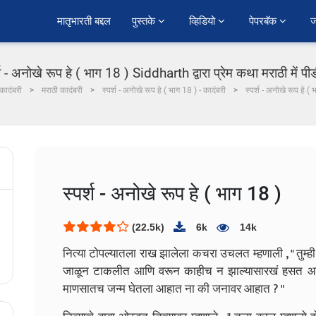
﻿मातृभारती बद्दल
पुस्तके 
व्हिडियो 
पेपरबॅक 
ज
्श - अनोखे रूप हे ( भाग 18 ) Siddharth द्वारा प्रेम कथा मराठी में प
कादंबरी
मराठी कादंबरी
स्पर्श - अनोखे रूप हे ( भाग 18 ) - कादंबरी
स्पर्श - अनोखे रूप हे (
स्पर्श - अनोखे रूप हे ( भाग 18 )
(22.5k)
6k
14k
नित्या टोपल्यातला राख झालेला कचरा उचलत म्हणाली , " तुम्
जाळून टाकलीत आणि वरून काहीच न झाल्यासारखं हसत आहा
माणसातच जन्म घेतला आहात ना की जनावर आहात ? "