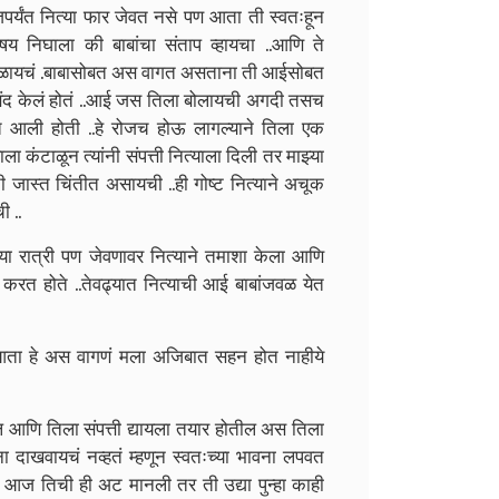
पर्यंत नित्या फार जेवत नसे पण आता ती स्वतःहून
य निघाला की बाबांचा संताप व्हायचा ..आणि ते
न मिळायचं .बाबासोबत अस वागत असताना ती आईसोबत
बंद केलं होतं ..आई जस तिला बोलायची अगदी तसच
पत आली होती ..हे रोजच होऊ लागल्याने तिला एक
 कंटाळून त्यांनी संपत्ती नित्याला दिली तर माझ्या
ी जास्त चिंतीत असायची ..ही गोष्ट नित्याने अचूक
ी ..
्या रात्री पण जेवणावर नित्याने तमाशा केला आणि
ार करत होते ..तेवढ्यात नित्याची आई बाबांजवळ येत
ाच आता हे अस वागणं मला अजिबात सहन होत नाहीये
ल आणि तिला संपत्ती द्यायला तयार होतील अस तिला
ा दाखवायचं नव्हतं म्हणून स्वतःच्या भावना लपवत
करा आज तिची ही अट मानली तर ती उद्या पुन्हा काही