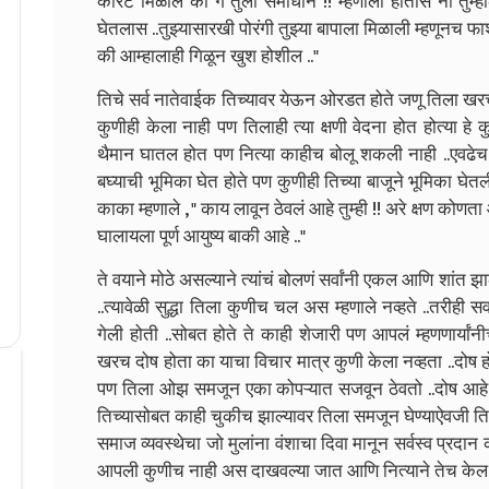
कारटे मिळाल का ग तुला समाधान !! म्हणाली होतीस ना तुम्ह
घेतलास ..तुझ्यासारखी पोरंगी तुझ्या बापाला मिळाली म्हणूनच 
की आम्हालाही गिळून खुश होशील .."
तिचे सर्व नातेवाईक तिच्यावर येऊन ओरडत होते जणू तिला खर
कुणीही केला नाही पण तिलाही त्या क्षणी वेदना होत होत्या हे 
थैमान घातल होत पण नित्या काहीच बोलू शकली नाही ..एवढ
बघ्याची भूमिका घेत होते पण कुणीही तिच्या बाजूने भूमिका घेत
काका म्हणाले , " काय लावून ठेवलं आहे तुम्ही !! अरे क्षण कोण
घालायला पूर्ण आयुष्य बाकी आहे .."
ते वयाने मोठे असल्याने त्यांचं बोलणं सर्वांनी एकल आणि शांत झा
..त्यावेळी सुद्धा तिला कुणीच चल अस म्हणाले नव्हते ..तरीही सर
गेली होती ..सोबत होते ते काही शेजारी पण आपलं म्हणणार्यां
खरच दोष होता का याचा विचार मात्र कुणी केला नव्हता ..दोष ह
पण तिला ओझ समजून एका कोपऱ्यात सजवून ठेवतो ..दोष आहे 
तिच्यासोबत काही चुकीच झाल्यावर तिला समजून घेण्याऐवजी ति
समाज व्यवस्थेचा जो मुलांना वंशाचा दिवा मानून सर्वस्व प्रद
आपली कुणीच नाही अस दाखवल्या जात आणि नित्याने तेच केल