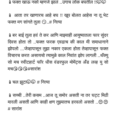
📱फक्त खाऊ नको म्हणजे झालं ..उगाच लोक बघतील !!🤭🤭
📱 आता तर खाणारच आहे बघ !! खूप बोलत आहेस ना तू भेट
फक्त मग सांगते तुला 😏..# नित्या
📱बर बाई तुला हवं ते कर आणि माझ्याही आयुष्यातला फार सुंदर
दिवस होता तो ..फक्त फरक एवढाच की काल मी समाधानाने
झोपलो ...जेव्हापासून तुझा नकार एकला होता तेव्हापासून फक्त
विचारच करत असायचो त्यामुळे काल निवांत झोप लागली ..थॅंक्यु
सो मच स्वीटहार्ट फॉर धीस वंडरफुल मोमेंट्स अँड लव्ह यु सो
मच😘😘😘#सारांश
📱चल झुटा🤭🤭 # नित्या
📱सच्ची ..तेरी कसम ..आज तू समोर असती ना तर घट्ट मिठी
मारली असती आणि काही क्षण तुझ्यातच हरवलो असतो ..😍😍
# सारांश