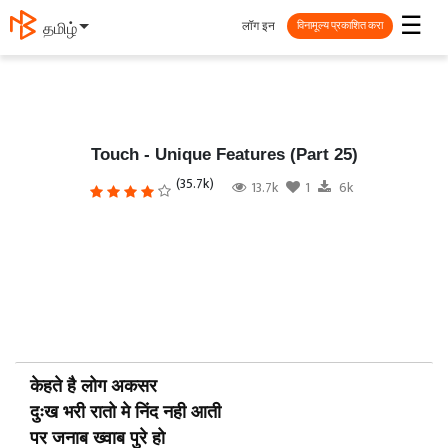
☰
लॉग इन
தமிழ்
विनामूल्य प्रकाशित करा
Touch - Unique Features (Part 25)
(35.7k)
13.7k
1
6k
केहते है
लोग
अकसर
दुःख
भरी रातो मे
निंद
नही आती
पर
जनाब
ख्वाब
पुरे हो