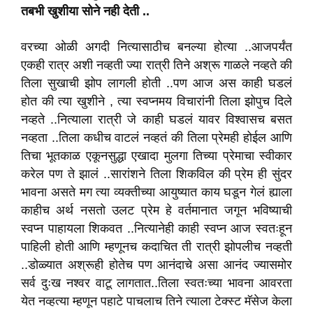
तबभी खुशीया सोने नही देती ..
वरच्या ओळी अगदी नित्यासाठीच बनल्या होत्या ..आजपर्यंत
एकही रात्र अशी नव्हती ज्या रात्री तिने अश्रू गाळले नव्हते की
तिला सुखाची झोप लागली होती ..पण आज अस काही घडलं
होत की त्या खुशीने , त्या स्वप्नमय विचारांनी तिला झोपुच दिले
नव्हते ..नित्याला रात्री जे काही घडलं यावर विश्वासच बसत
नव्हता ..तिला कधीच वाटलं नव्हतं की तिला प्रेमही होईल आणि
तिचा भूतकाळ एकूनसुद्धा एखादा मुलगा तिच्या प्रेमाचा स्वीकार
करेल पण ते झालं ..सारांशने तिला शिकविल की प्रेम ही सुंदर
भावना असते मग त्या व्यक्तीच्या आयुष्यात काय घडून गेलं ह्याला
काहीच अर्थ नसतो उलट प्रेम हे वर्तमानात जगून भविष्याची
स्वप्न पाहायला शिकवत ..नित्यानेही काही स्वप्न आज स्वतःहून
पाहिली होती आणि म्हणूनच कदाचित ती रात्री झोपलीच नव्हती
..डोळ्यात अश्रूही होतेच पण आनंदाचे असा आनंद ज्यासमोर
सर्व दुःख नश्वर वाटू लागतात..तिला स्वतःच्या भावना आवरता
येत नव्हत्या म्हणून पहाटे पाचलाच तिने त्याला टेक्स्ट मॅसेज केला