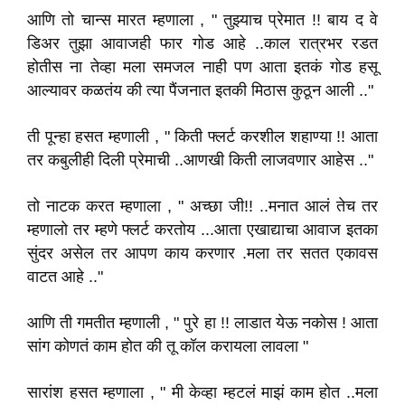
आणि तो चान्स मारत म्हणाला , " तुझ्याच प्रेमात !! बाय द वे
डिअर तुझा आवाजही फार गोड आहे ..काल रात्रभर रडत
होतीस ना तेव्हा मला समजल नाही पण आता इतकं गोड हसू
आल्यावर कळतंय की त्या पैंजनात इतकी मिठास कुठून आली .."
ती पून्हा हसत म्हणाली , " किती फ्लर्ट करशील शहाण्या !! आता
तर कबुलीही दिली प्रेमाची ..आणखी किती लाजवणार आहेस .."
तो नाटक करत म्हणाला , " अच्छा जी!! ..मनात आलं तेच तर
म्हणालो तर म्हणे फ्लर्ट करतोय ...आता एखाद्याचा आवाज इतका
सुंदर असेल तर आपण काय करणार .मला तर सतत एकावस
वाटत आहे .."
आणि ती गमतीत म्हणाली , " पुरे हा !! लाडात येऊ नकोस ! आता
सांग कोणतं काम होत की तू कॉल करायला लावला "
सारांश हसत म्हणाला , " मी केव्हा म्हटलं माझं काम होत ..मला