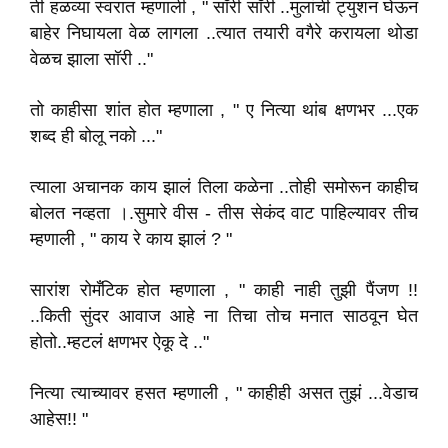
ती हळव्या स्वरात म्हणाली , " सॉरी सॉरी ..मुलांची ट्युशन घेऊन
बाहेर निघायला वेळ लागला ..त्यात तयारी वगैरे करायला थोडा
वेळच झाला सॉरी .."
तो काहीसा शांत होत म्हणाला , " ए नित्या थांब क्षणभर ...एक
शब्द ही बोलू नको ..."
त्याला अचानक काय झालं तिला कळेना ..तोही समोरून काहीच
बोलत नव्हता
।.सुमारे
वीस - तीस सेकंद वाट पाहिल्यावर तीच
म्हणाली , " काय रे काय झालं ? "
सारांश रोमँटिक होत म्हणाला , " काही नाही तुझी पैंजण !!
..किती सुंदर आवाज आहे ना तिचा तोच मनात साठवून घेत
होतो..म्हटलं क्षणभर ऐकू दे .."
नित्या त्याच्यावर हसत म्हणाली , " काहीही असत तुझं ...वेडाच
आहेस!! "