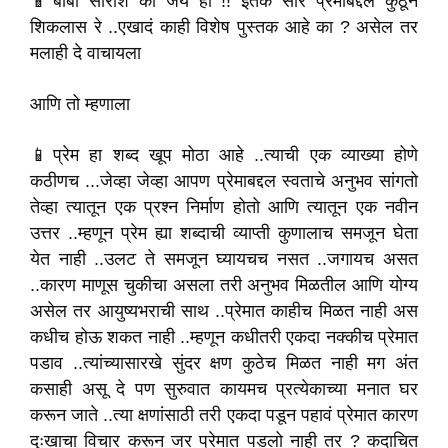
📱बाबा सारांश की जय हो !! इतकं सार प्रेमाबद्दल कुठून
शिकलास रे ..एखादं काही विशेष पुस्तक आहे का ? असेल तर
मलाही दे वाचायला
आणि तो म्हणाला
📱प्रेम हा शब्द खूप मोठा आहे ..त्याची एक व्याख्या होणे
कठीणच ...जेव्हा जेव्हा आपण प्रेमाबद्दल स्वताचे अनुभव सांगतो
तेव्हा त्यातून एक प्रश्न निर्माण होतो आणि त्यातून एक नवीन
उत्तर ..म्हणून प्रेम ह्या शब्दाची व्याप्ती कुणालाच समजून घेता
येत नाही ..उलट ते समजून घ्यायचच नसत ..जगायच असत
..कारण माणूस चुकीचा असला तरी अनुभव मिळतील आणि योग्य
असेल तर आयुष्यभराची साथ ..प्रेमात काहीच मिळत नाही अस
कधीच होऊ शकत नाही ..म्हणून कधीतरी एकदा नक्कीच प्रेमात
पडाव ..त्यांच्यासारखे सुंदर क्षण कुठेच मिळत नाही मग अंत
कसाही असू दे पण सुरुवात कायमच प्रत्येकाच्या मनात घर
करून जाते ..त्या क्षणांसाठी तरी एकदा पडून पहावं प्रेमात कारण
दुःखाचा विचार करून जर प्रेमात पडलो नाही तर ? कदाचित