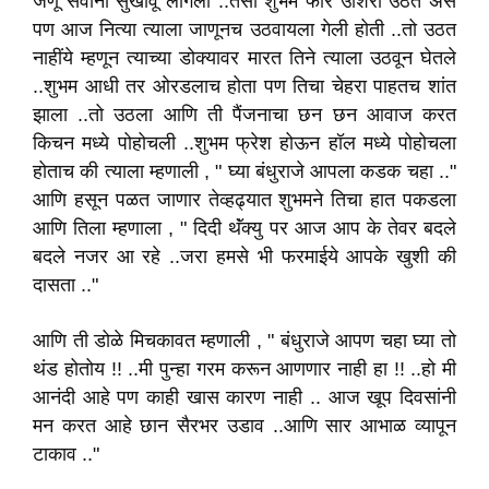
जणू सर्वाना सुखावू लागला ..तसा शुभम फार उशिरा उठत असे
पण आज नित्या त्याला जाणूनच उठवायला गेली होती ..तो उठत
नाहींये म्हणून त्याच्या डोक्यावर मारत तिने त्याला उठवून घेतले
..शुभम आधी तर ओरडलाच होता पण तिचा चेहरा पाहतच शांत
झाला ..तो उठला आणि ती पैंजनाचा छन छन आवाज करत
किचन मध्ये पोहोचली ..शुभम फ्रेश होऊन हॉल मध्ये पोहोचला
होताच की त्याला म्हणाली , " घ्या बंधुराजे आपला कडक चहा .."
आणि हसून पळत जाणार तेव्हढ्यात शुभमने तिचा हात पकडला
आणि तिला म्हणाला , " दिदी थॅंक्यु पर आज आप के तेवर बदले
बदले नजर आ रहे ..जरा हमसे भी फरमाईये आपके खुशी की
दासता .."
आणि ती डोळे मिचकावत म्हणाली , " बंधुराजे आपण चहा घ्या तो
थंड होतोय !! ..मी पुन्हा गरम करून आणणार नाही हा !! ..हो मी
आनंदी आहे पण काही खास कारण नाही .. आज खूप दिवसांनी
मन करत आहे छान सैरभर उडाव ..आणि सार आभाळ व्यापून
टाकाव .."