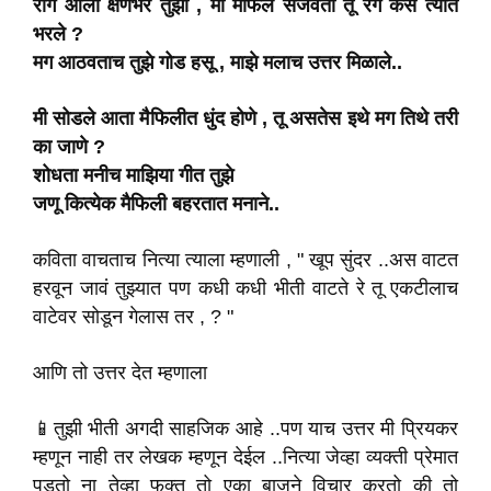
राग आला क्षणभर तुझा , मी मैफिल सजवता तू रंग कसे त्यात
भरले ?
मग आठवताच तुझे गोड हसू , माझे मलाच उत्तर मिळाले..
मी सोडले आता मैफिलीत धुंद होणे , तू असतेस इथे मग तिथे तरी
का जाणे ?
शोधता मनीच माझिया गीत तुझे
जणू कित्येक मैफिली बहरतात मनाने..
कविता वाचताच नित्या त्याला म्हणाली , " खूप सुंदर ..अस वाटत
हरवून जावं तुझ्यात पण कधी कधी भीती वाटते रे तू एकटीलाच
वाटेवर सोडून गेलास तर , ? "
आणि तो उत्तर देत म्हणाला
📱तुझी भीती अगदी साहजिक आहे ..पण याच उत्तर मी प्रियकर
म्हणून नाही तर लेखक म्हणून देईल ..नित्या जेव्हा व्यक्ती प्रेमात
पडतो ना तेव्हा फक्त तो एका बाजूने विचार करतो की तो