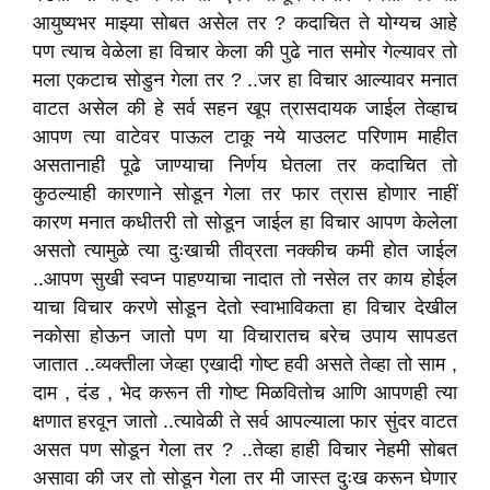
आयुष्यभर माझ्या सोबत असेल तर ? कदाचित ते योग्यच आहे
पण त्याच वेळेला हा विचार केला की पुढे नात समोर गेल्यावर तो
मला एकटाच सोडुन गेला तर ? ..जर हा विचार आल्यावर मनात
वाटत असेल की हे सर्व सहन खूप त्रासदायक जाईल तेव्हाच
आपण त्या वाटेवर पाऊल टाकू नये याउलट परिणाम माहीत
असतानाही पूढे जाण्याचा निर्णय घेतला तर कदाचित तो
कुठल्याही कारणाने सोडून गेला तर फार त्रास होणार नाहीं
कारण मनात कधीतरी तो सोडून जाईल हा विचार आपण केलेला
असतो त्यामुळे त्या दुःखाची तीव्रता नक्कीच कमी होत जाईल
..आपण सुखी स्वप्न पाहण्याचा नादात तो नसेल तर काय होईल
याचा विचार करणे सोडून देतो स्वाभाविकता हा विचार देखील
नकोसा होऊन जातो पण या विचारातच बरेच उपाय सापडत
जातात ..व्यक्तीला जेव्हा एखादी गोष्ट हवी असते तेव्हा तो साम ,
दाम , दंड , भेद करून ती गोष्ट मिळवितोच आणि आपणही त्या
क्षणात हरवून जातो ..त्यावेळी ते सर्व आपल्याला फार सुंदर वाटत
असत पण सोडून गेला तर ? ..तेव्हा हाही विचार नेहमी सोबत
असावा की जर तो सोडून गेला तर मी जास्त दुःख करून घेणार