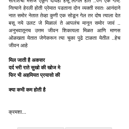
सारांशचा मॅसेज एकूण दोघेही हसू लागले होते ..पण एक गोष्ट
नित्याने हेरली होती प्रेमात पडताना दोन व्यक्ती स्वतः आनंदाने
नात समोर नेतात तेव्हा कुणी एक सोडून गेल तर दोष त्याला देत
बसू नये उलट जे मिळालं ते आपलंच मानून समोर जावं ..
अनुभवातूनच उत्तम जीवन शिकायला मिळत आणि माणस
ओळखता येतात जेणेकरून त्या चुका पुढे टाळता येतील ..हेच
जीवन आहे
मिल
जाती है
अकसर
दर्द
भरी राते सुखो की
खोज
मे
फिर
भी
अहमियत
प्रयासो की
क्या कभी कम होती है
क्रमशा...