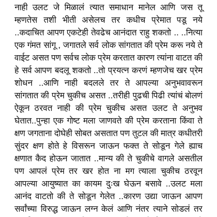
नाही उलट जे मिळालं त्यात समाधान मानेल आणि जस तू
म्हणतेस तशी भीती असेलच तर कधीच प्रेमात पडू नये
..कदाचित आपण एकटेही तेवढेच आनंदात राहु शकतो .. ..नित्या
एक गंमत सांगू , जगातले सर्व लोक सांगतात की प्रेम करू नये ते
वाईट असत पण सर्वच लोक प्रेम करतात कारण त्यांना वाटत की
हे सर्व आपण बदलू शकतो ..तो प्रयत्न करणं म्हणजेच खर प्रेम
शोधन ..आणि नाही बदलले तर ते आपल्या अनुभवावरून
सांगतात की प्रेम चुकीच असत ..तरीही पुढची पिढी त्यांचं बोलणं
ऐकून ठरवत नाही की प्रेम चुकीच असत उलट ते अनुभव
घेतात..पुन्हा एक गोष्ट मला जाणवते की प्रेम करताना किंवा ते
क्षण जगताना दोघेही सोबत असतात पण तुटल की मात्र कधीतरी
सुंदर क्षण होते हे विसरून जाऊन फक्त ते सोडून गेले ह्याच
क्षणात कैद होऊन जातात ..मान्य की ते चुकीचे वागले असतील
पण आपलं प्रेम तर खर होत ना मग त्याला चुकीच ठरवून
आपल्या आयुष्यात का कायम दुःख घेऊन बसावे ..उलट मला
आनंद वाटतो की ते सोडून गेलेत ..कारण उद्या जाऊन आपण
सर्वांच्या विरुद्ध जाऊन लग्न केलं आणि नंतर त्याने सोडलं तर