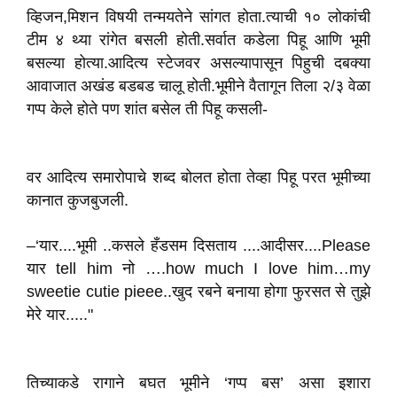
व्हिजन,मिशन विषयी तन्मयतेने सांगत होता.त्याची १० लोकांची
टीम ४ थ्या रांगेत बसली होती.सर्वात कडेला पिहू आणि भूमी
बसल्या होत्या.आदित्य स्टेजवर असल्यापासून पिहुची दबक्या
आवाजात अखंड बडबड चालू होती.भूमीने वैतागून तिला २/३ वेळा
गप्प केले होते पण शांत बसेल ती पिहू कसली-
वर आदित्य समारोपाचे शब्द बोलत होता तेव्हा पिहू परत भूमीच्या
कानात कुजबुजली.
–‘यार....भूमी ..कसले हँडसम दिसताय ....आदीसर....Please
यार tell him नो ….how much I love him…my
sweetie cutie pieee..खुद रबने बनाया होगा फुरसत से तुझे
मेरे यार....."
तिच्याकडे रागाने बघत भूमीने ‘गप्प बस’ असा इशारा