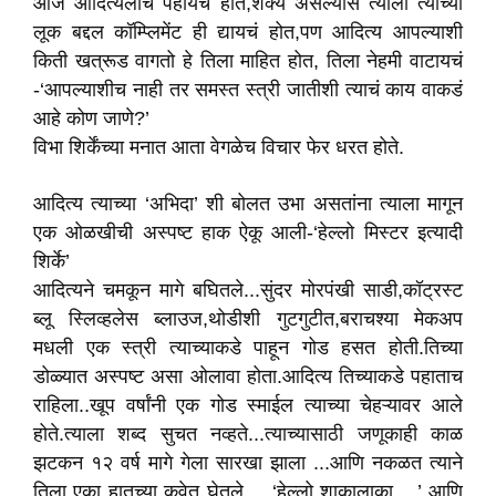
आज आदित्यलाच पहायचं होत,शक्य असल्यास त्याला त्याच्या
लूक बद्दल कॉम्प्लिमेंट ही द्यायचं होत,पण आदित्य आपल्याशी
किती खत्रूड वागतो हे तिला माहित होत, तिला नेहमी वाटायचं
-‘आपल्याशीच नाही तर समस्त स्त्री जातीशी त्याचं काय वाकडं
आहे कोण जाणे?’
विभा शिर्केंच्या मनात आता वेगळेच विचार फेर धरत होते.
आदित्य त्याच्या ‘अभिदा’ शी बोलत उभा असतांना त्याला मागून
एक ओळखीची अस्पष्ट हाक ऐकू आली-‘हेल्लो मिस्टर इत्यादी
शिर्के’
आदित्यने चमकून मागे बघितले...सुंदर मोरपंखी साडी,कॉट्रस्ट
ब्लू स्लिव्हलेस ब्लाउज,थोडीशी गुटगुटीत,बराचश्या मेकअप
मधली एक स्त्री त्याच्याकडे पाहून गोड हसत होती.तिच्या
डोळ्यात अस्पष्ट असा ओलावा होता.आदित्य तिच्याकडे पहाताच
राहिला..खूप वर्षांनी एक गोड स्माईल त्याच्या चेहऱ्यावर आले
होते.त्याला शब्द सुचत नव्हते...त्याच्यासाठी जणूकाही काळ
झटकन १२ वर्ष मागे गेला सारखा झाला ...आणि नकळत त्याने
तिला एका हातच्या कवेत घेतले.... ‘हेल्लो शाकालाका ...’ आणि