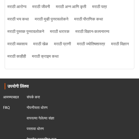
मराठी आरोग्य
मराठी जीवनी
मराठी अन्न आणि कृती
मराठी पत्र
मराठी भय कथा
मराठी मूव्ही पुनरावलोकने
मराठी पौराणिक कथा
मराठी पुस्तक पुनरावलोकने
मराठी थरारक
मराठी विज्ञान-कल्पनारम्य
मराठी व्यवसाय
मराठी खेळ
मराठी प्राणी
मराठी ज्योतिषशास्त्र
मराठी विज्ञान
मराठी काहीही
मराठी क्राइम कथा
उपयोगी लिंक्स
आमच्याबद्दल
संपर्क करा
FAQ
गोपनीयता धोरण
वापरल्या गेलेल्या संज्ञा
परतावा धोरण 