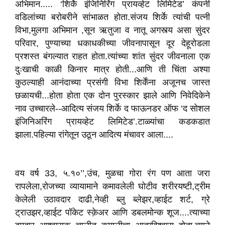
अभिमान..... ‘शिर्के इंजिनिरिंग प्रायव्हेट लिमिटेड’ कंपनी
वडिलांच्या बरोबरीने सांभाळत होता.संजय शिर्के त्यांची पत्नी
विभा,मुलगा अभिमान ,सून ऋतुजा व नातू अगस्त्य असा सुंदर
परिवार, पुण्याच्या धकाधकीच्या जीवनापासून दूर देहूरोडला
प्रशस्त बंगल्यात राहत होता.त्यांच्या शांत सुंदर जीवनाला एक
दुःखाची काळी किनार मात्र होती...आणि ती चिंता अश्या
कुठल्याही आनंदाच्या प्रसंगी विभा शिर्केंना अजूनच जास्त
छळायची...होता होता एक दोन पुरस्कार झाले आणि निवेदिकेने
नाव उच्चारले--आदित्य संजय शिर्के द फाऊनडर ऑफ ‘द सोशल
इंजिनिअरिंग प्रायव्हेट लिमिटेड’.टाळ्यांचा कडकडात
झाला.पहिल्या रांगेतून उठून आदित्य मंचावर आला....
वय वर्ष 33, ५.१०’’,उंच, मुळचा गोरा रंग पण आता जरा
रापलेला,रोजच्या व्यायामाने कमावलेली घोटीव शरीरयष्टी,ट्रीम
केलेली उठावदार दाढी,नेव्ही ब्लु ब्लेझर,व्हाईट शर्ट, ग्रे
ट्राउझर,व्हाईट पॉकेट स्क़ेअर आणि डबलमोन्क शूज....त्याच्या