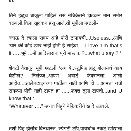
बघ .....”
तिने हळूच बाजूला पाहिलं तसं नचिकेतने झटकन मान समोर
वळवली.तिला खुदकन हसू आले.ती भूमीला म्हटली-
‘जाऊ दे त्याला सवय आहे पोरी टापायची...Useless..,आणि
प्यार की कोई उमर नाही होती है साहेबा.....I love him that’s
it ..…भूमे ...मी आदिसारांना प्रो मारू का?...what u say ? ’
शेवटी वैतागून भूमी म्हटली ‘अग ये..स्टुपिड हळू बोलायचं काय
घेशील? निर्लज्ज..आपण अवार्ड फंक्शनला आलो
आहोत...व्हालेनटाइनच्या पार्टीला नाही आणि हो ...आमचा नची
सगळ्या पोरी नाही टापत हा ......फक्त तुला टापतो...and U
know that.’
“Whatever ….” म्हणत पिहुने बेफिकरीने खांदे उडवले.
तशी पिहू होतीच बिनधास्त..स्पेगटी टॉप,पायघोळ स्कर्ट,खांद्याला