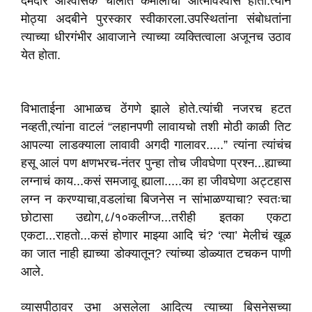
दमदार आश्वासक चालीत कमालीचा आत्मविश्वास होता.त्याने
मोठ्या अदबीने पुरस्कार स्वीकारला.उपस्थितांना संबोधतांना
त्याच्या धीरगंभीर आवाजाने त्याच्या व्यक्तित्वाला अजूनच उठाव
येत होता.
विभाताईना आभाळच ठेंगणे झाले होते.त्यांची नजरच हटत
नव्हती,त्यांना वाटलं “लहानपणी लावायचो तशी मोठी काळी तिट
आपल्या लाडक्याला लावावी अगदी गालावर.....” त्यांना त्यांचंच
हसू आलं पण क्षणभरच-नंतर पुन्हा तोच जीवघेणा प्रश्न...ह्याच्या
लग्नाचं काय...कसं समजावू ह्याला.....का हा जीवघेणा अट्टहास
लग्न न करण्याचा,वडलांचा बिजनेस न सांभाळण्याचा? स्वतःचा
छोटासा उद्योग,८/१०कलीग्ज...तरीही इतका एकटा
एकटा...राहतो...कसं होणार माझ्या आदि चं? ‘त्या’ मेलीचं खूळ
का जात नाही ह्याच्या डोक्यातून? त्यांच्या डोळ्यात टचकन पाणी
आले.
व्यासपीठावर उभा असलेला आदित्य त्याच्या बिसनेसच्या