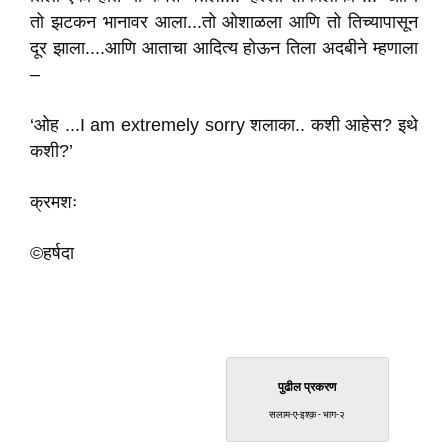
तो झटकन भानावर आला...तो ओशाळला आणि तो तिच्यापासून
दूर झाला....आणि आताचा आदित्य होऊन तिला अदबीने म्हणाला
–
‘ओह ...I am extremely sorry शलाका.. कशी आहेस? इथे
कशी?’
क्रमशः
©हर्षदा
पुढील प्रकरण
सलाम-ए-इश्क़ - भाग-२