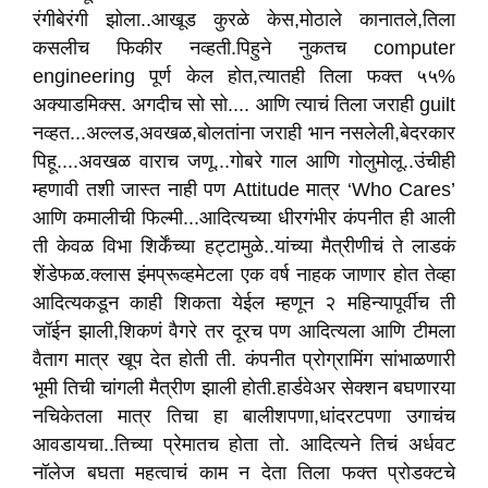
रंगीबेरंगी झोला..आखूड कुरळे केस,मोठाले कानातले,तिला
कसलीच फिकीर नव्हती.पिहुने नुकतच computer
engineering पूर्ण केल होत,त्यातही तिला फक्त ५५%
अक्याडमिक्स. अगदीच सो सो.... आणि त्याचं तिला जराही guilt
नव्हत...अल्लड,अवखळ,बोलतांना जराही भान नसलेली,बेदरकार
पिहू....अवखळ वाराच जणू...गोबरे गाल आणि गोलुमोलू..उंचीही
म्हणावी तशी जास्त नाही पण Attitude मात्र ‘Who Cares’
आणि कमालीची फिल्मी...आदित्यच्या धीरगंभीर कंपनीत ही आली
ती केवळ विभा शिर्केंच्या हट्टामुळे..यांच्या मैत्रीणीचं ते लाडकं
शेंडेफळ.क्लास इंमप्रूव्हमेटला एक वर्ष नाहक जाणार होत तेव्हा
आदित्यकडून काही शिकता येईल म्हणून २ महिन्यापूर्वीच ती
जॉईन झाली,शिकणं वैगरे तर दूरच पण आदित्यला आणि टीमला
वैताग मात्र खूप देत होती ती. कंपनीत प्रोग्रामिंग सांभाळणारी
भूमी तिची चांगली मैत्रीण झाली होती.हार्डवेअर सेक्शन बघणारया
नचिकेतला मात्र तिचा हा बालीशपणा,धांदरटपणा उगाचंच
आवडायचा..तिच्या प्रेमातच होता तो. आदित्यने तिचं अर्धवट
नॉलेज बघता महत्वाचं काम न देता तिला फक्त प्रोडक्टचे