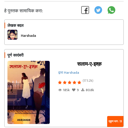
हे पुस्तक सामायिक करा:
लेखक बद्दल
फॉलो करा
Harshada
पूर्ण कादंबरी
सलाम-ए-इश्क़
द्वारा Harshada
(173.2k)
185k
9
80.8k
एकूण भाग : 13