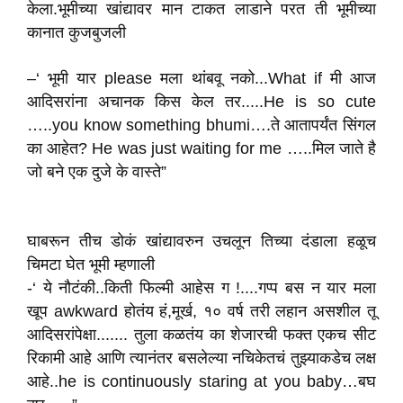
केला.भूमीच्या खांद्यावर मान टाकत लाडाने परत ती भूमीच्या
कानात कुजबुजली
–‘ भूमी यार please मला थांबवू नको...What if मी आज
आदिसरांना अचानक किस केल तर.....He is so cute
…..you know something bhumi….ते आतापर्यंत सिंगल
का आहेत? He was just waiting for me …..मिल जाते है
जो बने एक दुजे के वास्ते”
घाबरून तीच डोकं खांद्यावरुन उचलून तिच्या दंडाला हळूच
चिमटा घेत भूमी म्हणाली
-‘ ये नौटंकी..किती फिल्मी आहेस ग !....गप्प बस न यार मला
खूप awkward होतंय हं,मूर्ख, १० वर्ष तरी लहान असशील तू
आदिसरांपेक्षा....... तुला कळतंय का शेजारची फक्त एकच सीट
रिकामी आहे आणि त्यानंतर बसलेल्या नचिकेतचं तुझ्याकडेच लक्ष
आहे..he is continuously staring at you baby…बघ