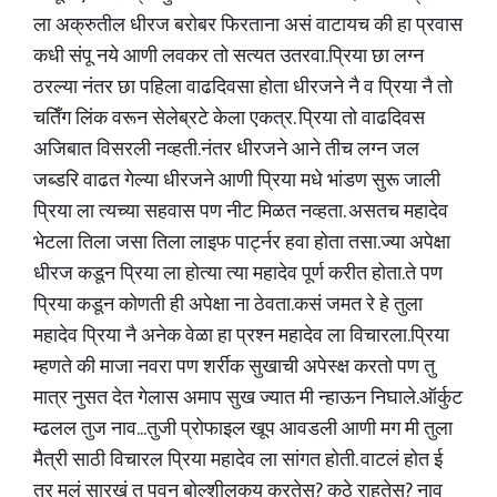
ला अक्रुतील धीरज बरोबर फिरताना असं वाटायच की हा प्रवास
कधी संपू नये आणी लवकर तो सत्यत उतरवा.प्रिया छा लग्न
ठरल्या नंतर छा पहिला वाढदिवसा होता धीरजने नै व प्रिया नै तो
चतिँग लिंक वरून सेलेब्रटे केला एकत्र. प्रिया तो वाढदिवस
अजिबात विसरली नव्हती.नंतर धीरजने आने तीच लग्न जल
जब्डरि वाढत गेल्या धीरजने आणी प्रिया मधे भांडण सुरू जाली
प्रिया ला त्यच्या सहवास पण नीट मिळत नव्हता. असतच महादेव
भेटला तिला जसा तिला लाइफ पार्ट्नर हवा होता तसा.ज्या अपेक्षा
धीरज कडून प्रिया ला होत्या त्या महादेव पूर्ण करीत होता.ते पण
प्रिया कडून कोणती ही अपेक्षा ना ठेवता.कसं जमत रे हे तुला
महादेव प्रिया नै अनेक वेळा हा प्रश्न महादेव ला विचारला.प्रिया
म्हणते की माजा नवरा पण शर्रीक सुखाची अपेस्क्ष करतो पण तु
मात्र नुसत देत गेलास अमाप सुख ज्यात मी न्हाऊन निघाले.ऑर्कुट
म्ढलल तुज नाव...तुजी प्रोफाइल खूप आवडली आणी मग मी तुला
मैत्री साठी विचारल प्रिया महादेव ला सांगत होती. वाटलं होत ई
तर मुलं सारखं तु पवन बोल्शीलकय करतेस? कुठे राहतेस? नाव