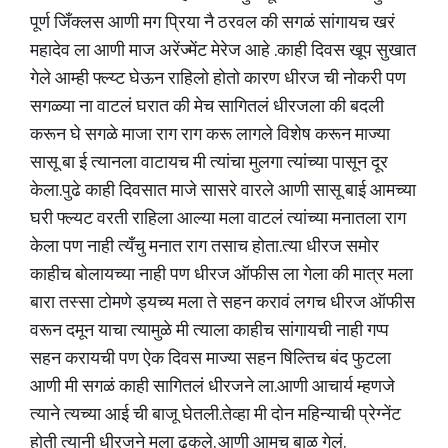
पूर्ण जिँक्लस आणी मग प्रिया नै ठरवल की सगळं सांगायच खरं
महादेव ला आणी माज अरेंज्मेंट मेरेज आहे .काही दिवस खूप सुखात
गेले आम्ही फ्ल्य्ट घेऊन राहिलो होतो कारण धीरज ची नोकरी पण
सगळ्या ना वाटलं घरात की मेच सागितलं धीरजला की बदली
करून घे सगळे माजा राग राग करू लागले विशेष करून माज्या
सासू बा ई त्यानला वाटायच मी त्यांचा मुलगा त्यांच्या पासून दूर
केला.पुढे काही दिवसात माजे सासरे वारले आणी सासू बाई आमच्या
घरी फ्ल्यट वरती राहिला आल्या मला वाटलं त्यांच्या मनातला राग
केला पण नाही त्यँचु मनात राग तसाच होता.त्या धीरज समोर
काहीच बोलायच्या नाही पण धीरज ऑफीस ला गेला की मात्र मला
बारा तस्सा टोमणे ड्यच्य मला ते सहन करावं लगच धीरज ऑफीस
वरून दमून याचा त्यामुळे मी त्याला काहीच सांगायची नाही गप्प
सहन करायची पण ऐक दिवस माज्या सहन षिल्तिच बंद फुटला
आणी मी सगळं काही सागितलं धीरजने ला.आणी आचार्य म्हणजे
त्याने त्यच्या आई ची बाजू घेतली.तेव्हा मी दोन महिन्याची प्रेग्नेंट
होती त्यानी धीरजने मला ढकले. आणी आमच बाळ गेलं.