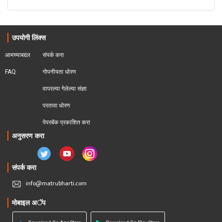
उपयोगी लिंक्स
आमच्याबद्दल
संपर्क करा
FAQ
गोपनीयता धोरण
वापरल्या गेलेल्या संज्ञा
परतावा धोरण 
पेपरबॅक प्रकाशित करा
अनुसरण करा
संपर्क करा
info@matrubharti.com
मोबाइल अॅप