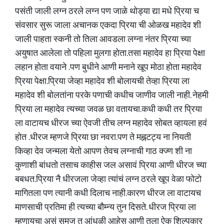
पसंती जाली लग्न ठरले लग्न पण जाळे थोड्या द्या मधे प्रिया च
संवसार सुरू जाला अचानक एकदा प्रिया ची ओळख महादेव शी
जाली पाहता स्कनी तो तिला आवडला लग्ना नंतर प्रिया च्या
अयुषात आलेला तो पहिला मुलगा होता.तसा महादेव हा प्रिया पेक्षा
लहान होता वयाने .पण बुधीने आणी मनाने खूप मोठा होता महादेव
प्रिया पेक्षा.प्रिया जेव्हा महादेव शी बोलायची तेव्हा प्रिया ला
महादेव शी बोलतांना परके पणाची कधीच जाणीव जाली नाही. नेहमी
प्रिया ला महादेव त्यच्या जवळ छा वतायचा.कधी कधी तर प्रिया
ला वाटायच धीरज च्या ऐवजी तीच लग्न महादेव सोबत व्हायला हवं
होत .धीरज म्हणजे प्रिया छा नवरा.पण ते मह्नटट्य ना नियती
किव्हा देव जन्मला येतो आपण तेवच लग्नाची गाठ क्ज्ण शी ना
कुणाशी बांधतो तसाच काहीस जल असावं प्रिया आणी धीरज च्या
बबधत.प्रिया नै धीरजला जेव्हा त्यांचं लग्न ठरले खूप वेळा फोटो
मागितला पण त्यानी कधी दिलाच नाही.कारण धीरज ला वाटायच
माणसाची प्रतिमा ही त्यच्या बौम्न्य तुन दिसते. धीरज प्रिया ला
म्हणायचा असं समज तु आंधळी आहेस आणी तुला ऐक शिल्पकार