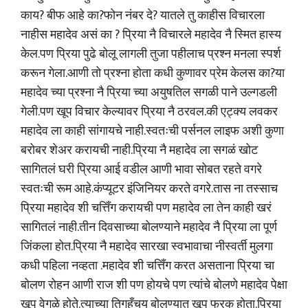
काय? बीफ आहे का?फोन नंबर दे? यातले तु काहीस विचारला
नाहीस महादेव असं का ? प्रिया नै विचारले महादेव नै स्मित हास्य
केल.पण प्रिया पुढे बोलू लागली तुजा पहीलाच प्रश्न मनला स्पर्श
करून गेला.आणी तो प्रश्ना होता कधी कुणावर प्रेम केलस का?या
महादेव च्या प्रश्ना नै प्रिया च्या अयुषतिल सगळी पाने उल्गडली
गेली.पण खूप विचार केल्यावर प्रिया नै ठरवल.की एट्क्य लवकर
महादेव ला काही सांगायचे नाही.स्वतःची पर्सनल लाइफ अशी कुणा
बरोबर शेअर करायची नाही.प्रिया नै महादेव ला सगळं खोट
सागितलं घरी प्रिया आई वडील आणी भावा सोबत रहते वगरे
स्वतःची रूम आहे.कंप्यूटर इंजिनियर करते वगरे.तास ना तस्साच
प्रिया महादेव शी चत्तिँग करायची पण महादेव ला तेन काही खरं
सागितलं नाही.तीन दिवसाच्या बोलण्याने महादेव नै प्रिया ला पूर्ण
जिंकला होत.प्रिया नै महादेव सारखा स्वभावाचा नीस्वर्ती मुलगा
कधी पहिला नव्हता .महादेव शी चत्तिँग करत असताना प्रिया चा
बोलण रोहन आणी राज शी पण होयचे पण त्यांचे बोलणे महादेव पेक्षा
खूप वेगळे होते.त्याच्या तिगहँचय बोलण्यात खूप फरक होता.प्रिया