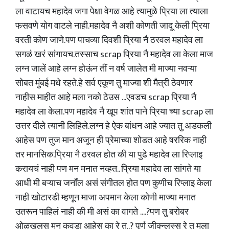
ला वाटायच महादेव जगा पेक्षा वेगळ आहे त्यामुळे प्रिया ला त्याला
फसवणे योग वाटले नाही.महादेव नै अशी कोणती जादू केली प्रिया
वरती कोण जाणे.पण पाचव्या दिवशी प्रिया नै ठरवल महादेव ला
सगळं खरं सांगायच.तस्साच scrap प्रिया नै महादेव ला केला माज
लग्न जालें आहे लग्न होऊंन तीं न वर्ष जालेत मी माज्या नवऱ्या
सोबत मुंबई मधे रहते.हे सर्व एकूण तु माज्या शी मैत्री ठेवणार
नाहीस माहीत आहे मला नको ठेउस ...एवडच scrap प्रिया नै
महादेव ला केला.पण महादेव नै खूप शांत पाने प्रिया च्या scrap ला
उत्तर दीले त्यानी लिहिले.लग्न हे ऐक बांधन आहे ज्यात तु अडकली
आहेस पण तुज मान अजून ही प्रेमाच्या शोडत आहे षररिक नाही
तर मानसिक.प्रिया नै ठरवल होत की या पुढे महादेव ला रिप्लाइ
करायचं नाही पण मन मनात नव्हत.. प्रिया महादेव ला सांगते या
आधी मी बऱ्याच जनाँल असं संगीतल होत पण कुणीच रिप्लाइ केला
नाही खोटारडी म्हणून माजा अपमान केला कोणी माज्या मनात
उतरून पाहिलं नाही की मी असं का वागते ....?पण तु बरोबर
ओळखलस मन कवडा आहेस का रे तु..? पूर्ण जीक्न्लस्स रे तु मला