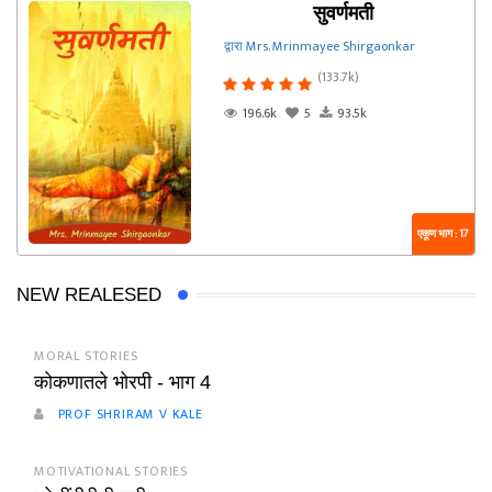
सुवर्णमती
द्वारा Mrs. Mrinmayee Shirgaonkar
(133.7k)
196.6k
5
93.5k
एकूण भाग : 17
NEW REALESED
MORAL STORIES
कोकणातले भोरपी - भाग 4
PROF SHRIRAM V KALE
MOTIVATIONAL STORIES