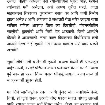
उमगले नाही? आपल्या मनी त्यांच्याविषयी प्रीत आहे, म्हणजे
त्यांच्याही मनी असेलच, असे आपण गृहीत धरले. एवढा
माझ्याबद्दल तिरस्कार कुवरांच्या मनात का आणि कधी निर्माण
झाला असेल? आणि आपल्या ते लक्षातही येऊ नये? एवढ्या कशा
गाफिल राहिलो आपण? तिला त्या दिवशीची, गंगानगरीतील
रात्रीची, कुवरांची आणि तिची भेट आठवली. किती आस्थेने
बोलले ते आपल्याशी. नंतर मात्र विवाहाच्या विधींशिवाय तशी
आपली भेटच नाही झाली. मग मधल्या काळात असे काय घडले
असावे?
सुवर्णमतीची मती चालेनाशी झाली. बऱ्याच वेळाने ती पाण्यातून
बाहेर आली, वस्त्रे परिधान करून पलंगावर येऊन बसली. आता
पुढे काय हा प्रश्न तिच्या मनात घोंघावू लागला. बराच काळ ती
या प्रश्नाशी झुंजत होती.
मग तिने जाणीवपूर्वक स्वत: आणि कुंवर यांना मनावेगळे केले.
तिची, ही जूनी सवय. एखादी गोष्ट फारच मनात घोंघावू लागली
आणि त्यातून पुढचा मार्ग दिसत नसेल, तेव्हा त्या मुद्दयाला पूर्ण