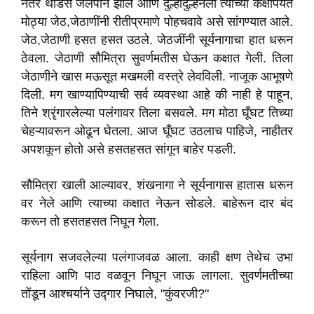
नंतर थोडेसे जलपान झाले आणि दुल्हादुल्हनला त्यांच्या कक्षापर्यंत
मोठ्या जेठ,जेठाणींनी रीतीप्रमाणे पोहचवावे असे सांगण्यात आले.
जेठ,जेठाणी हसत हसत उठले. जेठजींनी सूर्यनागाचा हात धरून
ठेवला. जेठाणी सौमित्रा सुवर्णमतीस घेऊन कक्षात गेली. तिला
जेठाणीने खास मऊसूत मखमली वस्त्रे लेवविली. नाजूक आभूषणे
दिली. मग खाण्यापिण्याची सर्व व्यवस्था आहे की नाही हे पाहून,
तिने श्रृंगारलेल्या पलंगावर तिला बसवले. मग मोठा घूँघट तिच्या
चेहऱ्यावरून ओढून घेतला. आज घूँघट उठलाच पाहिजे, नाहीतर
अपशकून होतो असे हसतहसत सांगून बाहेर पडली.
सौमित्रा खाली आल्यावर, शंखनागा ने सूर्यनागास हातास धरून
वर नेले आणि त्याच्या कक्षात नेऊन सोडले. बाहेरून दार बंद
करून तो हसतहसत निघून गेला.
सूर्यनाग सजवलेल्या पलंगाजवळ आला. काही क्षण तेथेच उभा
राहिला आणि पाठ वळवून निघून जाऊ लागला. सुवर्णमतीच्या
तोंडून आश्चर्याने उद्गार निघाले, "कुंवरजी?"