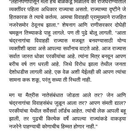
“लहानपणापासून मला हेच बाळकडू मिळालंय की राजघराण्यातील
व्यक्तींवर पहिला अधिकार राज्याचा असतो. राज्याच्या दृष्टीने जे
हितकारक ते त्याचे कर्तव्य. आमचा विवाहही प्रामुख्याने राजहित
नजरेसमोर ठेवूनच झाला." शेषनाग आणि राणीसरकार दोघेही
चमकून तिच्याकडे पाहू लागले. पण ती पुढे बोलू लागली. “आता
चंद्रनागांचा विवाहही राज्यास मजबूत बनवण्यासाठी योग्य
व्यक्तीशी व्हावा असे आपल्या सर्वांनाच वाटते आहे. आज राज्यास
सर्वात जास्त धोका परकीयांचा आहे. त्यांना मित्र बनवून आपण
बरीच वर्ष तग धरली आहे. जिथे विरोध झाला तेथील जनता
देशोधडीस लागली आहे. एक वेळ अशी येईलही की आपण त्यांचा
सामना करू शकू, परंतु सध्या ती स्थिती नाही.
मग या मैत्रीस नातेसंबंधात जोडता आले तर? जेन आणि
चंद्रनागांचा विवाहसंबंध जुळून आला तर? आपण संमती द्याल?
परकीयांचा येथील सर्वेसर्वा लॉर्डच आहेत. त्यांची लेक आपली बहू
झाली, तर पुढची कित्येक वर्षे आपल्या राज्यांकडे वाकड्या
नजरेने पाहण्याची कोणाचीच हिम्मत होणार नाही."