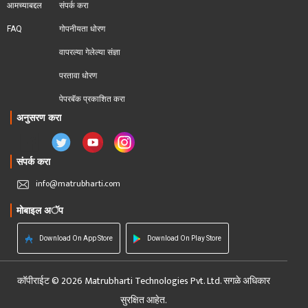
आमच्याबद्दल
संपर्क करा
FAQ
गोपनीयता धोरण
वापरल्या गेलेल्या संज्ञा
परतावा धोरण 
पेपरबॅक प्रकाशित करा
अनुसरण करा
संपर्क करा
info@matrubharti.com
मोबाइल अॅप
Download On App Store
Download On Play Store
कॉपीराईट © 2026 Matrubharti Technologies Pvt. Ltd. सगळे अधिकार
सुरक्षित आहेत.