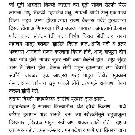
जी मूर्ती आवडेल तिकडे जाऊन त्या मूर्ती सोबत सेल्फी घेऊ
लागला..मधू तिकडी..म्हणजेच मधू ,सायली आणि अनु एक भव्य
शिल्प पाहत उभ्या होत्या.त्यात रावण कैलास पर्वत हलवताना
दिसत होता.आणि भगवान शिव उजव्या पायाच्या अंगठ्याने कैलास
पर्वत दाबत होते..पार्वती माता निर्भय दिसत होती तर रावण
महाशय मात्र हतबल झालेले दिसत होते..आणि नंदी व इतर
भक्तगण आनंदाने भजन करताना दिसत होते..आजू बाजूला दोन
भव्य खांब होते त्यावर सुंदर नक्षी काम केलेलं होत...खूप सुंदर
अस ते शिल्प होत...वेरूळ लेणी पाहून झाल्यावर त्या दिवशी
सर्वांनी जवळच एक आश्रय ग्रह पाहून तिथेच मुक्काम
केला..आज सर्वजण खूप थकले होते ..त्यामुळे सर्वजण जेवण
करून झोपी गेले.
दुसऱ्या दिवशी महाबळेश्वर साठीच प्रवास सुरू झाला..
महाबळेश्वर हे सातारा जिल्यातील थंड हवेचे ठिकाण .. येथे
वर्षभर हवामान थंड असते...बस च्या खोडकीतूने चहूबाजूला
हिरवगार ,हिरवळ पाहून सर्व जण थक्क झाले होते ..खूपच
आकष्रक होत ..महाबळेश्वर...महाबळेश्वर मध्ये एक ठिकाण अस