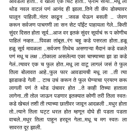
आवडली होती.. व खाली एक चिट होती.. फ्रॉम साया...मधू ला
थोड नवल वाटलं पणं आनंद ही झाला..तिने ती कॅप डोक्यावर
घालून पाहिली..नंतर काढून ..जवळ घेऊन बसली .. जेवण
करून सर्वजण पाचगणी ला सन सेट पॉईंट पाहायला गेले...किती
सुंदर दिसत होता सूर्य...आज वर इतकं सुंदर सूर्याचं रू प कोणीच
पाहिलं नव्हत....पिवळा तांबूस..रंग चहू कडे पसरला होता..हळू
हळू सूर्य मावळला ..सर्वजण तिथेच असणाऱ्या मैदानं कडे वळले
पणं मधू च लक्ष ..टोकाला असलेल्या एका चाफ्याच्या झा डा कडे
गेलं..त्यावर एक च फुल होत..मधू ला वाटू लागलं जसं ते फुल
तिला बोलावत आहे..फुल फार आवडायची मधू ला ..ती त्या
झाडाकडे गेली .. टाच उचं करून ते फुल घेण्याचा प्रयत्न करू
लागली पणं ते थोड उंचावर होत ..ते काही तिच्या हाताला
लागेना..ती तोल जाऊन पडणार इतक्यात कोणी तरी तिला स्वतः
कडे खेचलं तशी ती त्याच्या छातीवर जावून आदळली ..मधुर होता
तो..त्याने तिला घट्ट धरल होत म्हणून दोघे ही पडता पडता
वाचले..मधुर तिला पाहून हरवून गेला..मधू च मग स्वतः ला
सावरत दूर झाली.