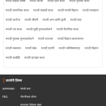
मराठी महिला विशेष
मराठी नाटक
मराठी प्रेम कथा
मराठी गुप्तचर कथा
मराठी सामाजिक कथा
मराठी साहसी कथा
मराठी मानवी विज्ञान
मराठी तत्त्वज्ञान
मराठी आरोग्य
मराठी जीवनी
मराठी अन्न आणि कृती
मराठी पत्र
मराठी भय कथा
मराठी मूव्ही पुनरावलोकने
मराठी पौराणिक कथा
मराठी पुस्तक पुनरावलोकने
मराठी थरारक
मराठी विज्ञान-कल्पनारम्य
मराठी व्यवसाय
मराठी खेळ
मराठी प्राणी
मराठी ज्योतिषशास्त्र
मराठी विज्ञान
मराठी काहीही
मराठी क्राइम कथा
उपयोगी लिंक्स
आमच्याबद्दल
संपर्क करा
FAQ
गोपनीयता धोरण
वापरल्या गेलेल्या संज्ञा