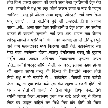
होत जिथे एकदा आवाज की त्याचे सात वेळा प्रतिध्वनी ऐकू येत
असे..सायली ने मधू ला खूप फोर्स करून साया च नाव घे म्हणून
सांगितलं...मधू ही जोरात साया म्हणून ओरडली सर्व जण तिला
पाहू लागले .. त स..तिने पुढे ली ..म्हटलं...तिचा आवाज
साया...ली... असा सात वेळा प्रतिध्वनी त ऐकू आला..मग सर्वांना
वाटलं ती सायली म्हणाली...सर्व जण आप आपले नाव घेऊन
ओरडू लागले व प्रतिध्वनी ची गम्मत अनभवू लागले ..तिथून पुढे
सर्व जण महाबळेश्वर मध्ये फिरण्या साठी गेले..महाबळेश्वर च्या
पेठा गच्च भरलेल्या होत्या..सर्वत्र वेगवेगळ्या वस्तू ची दुकान
गर्दीत आप आपल अस्तित्व टिकवन्याच प्रयत्न करत
होते...सर्वांनी भरपूर शॉपिंग केली..पणं वस्तू इतक्या महाग होत्या
की साध्या साध्या वस्तू ची किंमत ही तिपटीने जास्त होती
तिथे..मधू ने ही स्ट्रोबे री .. चॉकलेट ..चिक्की बरच खरेदी
केलं..मधू ला एक शॉप मध्ये एक कॅप खूपच आवडली होती ती
घेणार च होती की सायली ने तिला ओढून तिथून नेल...तिथे
त्यांनी नाश्ता केला..सर्वजण पुन्हा बस कडे आले मधू ने तिच्या
सिट वर जावून पाहिलं तर तिथे तिचं कॅप होती जी तिला