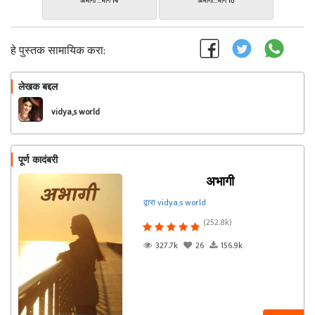
अभागी ...भाग 14
अभागी...भाग 16
हे पुस्तक सामायिक करा:
लेखक बद्दल
फॉलो करा
vidya,s world
पूर्ण कादंबरी
अभागी
द्वारा vidya,s world
(252.8k)
327.7k
26
156.9k