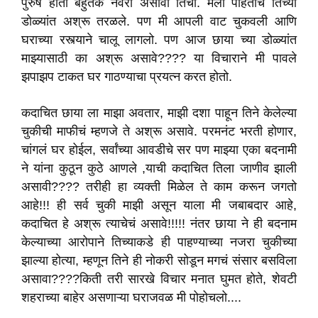
पुरुष होता बहुतेक नवरा असावा तिचा. मला पाहताचं तिच्या
डोळ्यांत अश्रू तरळले. पण मी आपली वाट चुकवली आणि
घराच्या रस्त्याने चालू लागलो. पण आज छाया च्या डोळ्यांत
माझ्यासाठी का अश्रू असावे???? या विचाराने मी पावले
झपाझप टाकत घर गाठण्याचा प्रयत्न करत होतो.
कदाचित छाया ला माझा अवतार, माझी दशा पाहून तिने केलेल्या
चुकीची माफीचं म्हणजे ते अश्रू असावे. परमनंट भरती होणार,
चांगलं घर होईल, सर्वांच्या आवडीचे सर पण माझ्या एका बदनामी
ने यांना कुठून कुठे आणले ,याची कदाचित तिला जाणीव झाली
असावी???? तरीही हा व्यक्ती मिळेल ते काम करून जगतो
आहे!!! ही सर्व चुकी माझी असून याला मी जबाबदार आहे,
कदाचित हे अश्रू त्याचेचं असावे!!!!! नंतर छाया ने ही बदनाम
केल्याच्या आरोपाने तिच्याकडे ही पाहण्याच्या नजरा चुकीच्या
झाल्या होत्या, म्हणून तिने ही नोकरी सोडून मगचं संसार बसविला
असावा????किती तरी सारखे विचार मनात घुमत होते, शेवटी
शहराच्या बाहेर असणाऱ्या घराजवळ मी पोहोचलो....