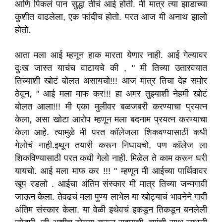
आणि पिकलं पान सुद्धा तीचं आई होती. मी मात्र त्या झाडाच्या
कुशीत वाढलेला, एक फांदीच होतो. परत आज मी अनाथ झालो
होतो.
आता मला आई म्हणून हाक मारता येणार नाही. आई गेल्यावर
दुःख जास्त याचंच वाटायचे की , " मी तिच्या उतारवयात
तिच्याशी खोटं बोलत असायचो!!! आज मात्र तिचा देह समोर
ठेवून, " आई मला माफ कर!!! हा अमर तुझ्याशी नेहमी खोटं
बोलत आला!!! मी एका मुलीवर बळजबरी करण्याचा प्रयत्न
केला, असा खोटा आरोप म्हणून मला बदनाम प्रयत्न करण्याचा
केला आहे. त्यामुळे मी परत कॉलेजला शिकवण्यासाठी कधी
गेलोचं नाही.इथून तयारी करून निघायचो, पण कॉलेज ला
शिकविण्यासाठी परत कधी गेलो नाही. मिळेल ते काम करून घरी
यायचो. आई मला माफ कर !!! " म्हणून मी आईच्या पार्थिवावर
खूप रडलो . आईचा अंतिम संस्कार मी मात्र तिच्या जन्मगावी
जाऊन केला. तेवढचं मला पुण्य लाभेल या खोट्याचं भावनेने गावी
अंतिम संस्कार केला. या वेळी इथेवचं इकडून तिकडून बनलेली