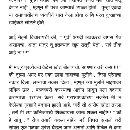
गेल्यावर ते पुन्हा घेतील पण त्या संशयित नजरा मला शांत बसू
देणार नाही , म्हणून मी परत जाण्याचं टाळत होतो . पुन्हा एकदा
या समाजातीलचं व्यक्तीने घात केला होता आणि परत दुःखाच्या
खाईकडे लोटले होते.
आई नेहमी विचारायची की, " पूर्वी अगदी लवकरचं वापस येत
असायचा, आता मात्र तू इतक्यात खूप रात्री येतो . सर्व ठीक
आहे ना !!!"
मी मात्र प्रत्येकचं वेळेस खोटं बोलायचो. सांगणार तरी कसं !!! "
की तुझ्या अमर वर एका छाया नावाच्या मुलीने , तिला प्रेमाचा
नकार दिला, लग्नाचा नकार दिला , म्हणून त्या मुलीने माझ्यावर
लैंगिक छळ , बळजबरी करण्याचा आरोप लावून मला बदनाम
करण्याचा प्रयत्न केला. सर्व प्राध्यापकांच्या नजरेत मी न
केलेल्या गुन्ह्याने बदनाम झालो आहे. जरी तो आरोप खोटा ठरला
, तरी मी त्या कॉलेजमध्ये शिकवायला जाऊ शकत नाही!!! " की
हे सांगू , " रोज तयारी करून बाहेर जरी निघत असलो तरी
सोबत एक मळका ड्रेस घेऊन जात असतो आणि मिळेल ते काम