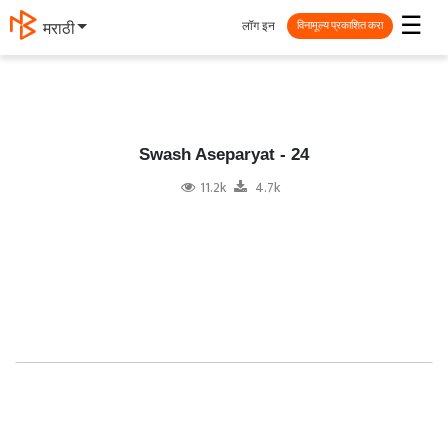
☰
लॉग इन
मराठी
विनामूल्य प्रकाशित करा
Swash Aseparyat - 24
11.2k
4.7k