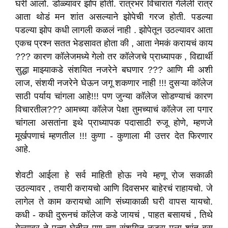
घरी आलो. डोळ्यांवर झोप होती. रात्रभर विचारात गेलेली रात्र
आता थोडं मन शांत असल्याने झोपेची गरज होती. पडल्या
पडल्या झोप कधी लागली कळलं नाही . झोपेतून उठल्यावर आता
एकच प्रश्न सतत भेडसावत होता की , आता नेमकं करायचं काय
??? कारण कॉलेजमध्ये गेलो तर कॉलेजचे प्राध्यापक , विद्यार्थी
सुद्धा माझ्याकडे संशयित नजरेने बघणार ??? आणि मी अशी
लाज, संशयी नजरेने घेऊन जगू शकणार नाही !!! दुसऱ्या कॉलेज
साठी पर्याय चांगला आहे!!! पण जुन्या कॉलेज सोडण्याचं कारण
विचारतील??? आमच्या कॉलेज पेक्षा तुमच्याचं कॉलेज ला पगार
चांगला असतांना इथे प्राध्यापक पदासाठी रुजू होणे, म्हणजे
मूर्खपणाचं म्हणतील !!! कुणा - कुणाला मी उत्तर देत फिरणार
आहे.
शेवटी आईला हे सर्व माहिती होऊ नये म्हणू रोज सकाळी
उठल्यावर , तयारी करायचो आणि दिवसभर बाहेरचं राहायचो. जे
लागेल ते काम करायचो आणि संध्याकाळी घरी वापस यायचो.
कधी - कधी दुरूनचं कॉलेज कडे जायचं , पाहत बसायचं , तिथे