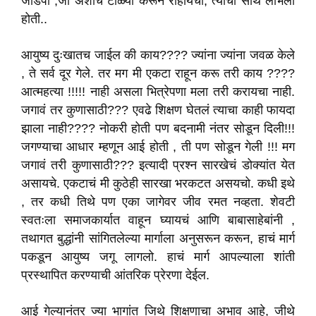
जोडपी ,जी अशीच टोळ्या करून राहायची, त्यांची साथ लाभली
होती..
आयुष्य दुःखातच जाईल की काय???? ज्यांना ज्यांना जवळ केले
, ते सर्व दूर गेले. तर मग मी एकटा राहून करू तरी काय ????
आत्महत्या !!!!! नाही असला भित्रेपणा मला तरी करायचा नाही.
जगावं तर कुणासाठी??? एवढे शिक्षण घेतलं त्याचा काही फायदा
झाला नाही???? नोकरी होती पण बदनामी नंतर सोडून दिली!!!
जगण्याचा आधार म्हणून आई होती , ती पण सोडून गेली !!! मग
जगावं तरी कुणासाठी??? इत्यादी प्रश्न सारखेचं डोक्यांत येत
असायचे. एकटाचं मी कुठेही सारखा भरकटत असयचो. कधी इथे
, तर कधी तिथे पण एका जागेवर जीव रमत नव्हता. शेवटी
स्वतःला समाजकार्यात वाहून घ्यायचं आणि बाबासाहेबांनी ,
तथागत बुद्धांनी सांगितलेल्या मार्गाला अनुसरून करून, हाचं मार्ग
पकडून आयुष्य जगू लागलो. हाचं मार्ग आपल्याला शांती
प्रस्थापित करण्याची आंतरिक प्रेरणा देईल.
आई गेल्यानंतर ज्या भागांत जिथे शिक्षणाचा अभाव आहे, जीथे