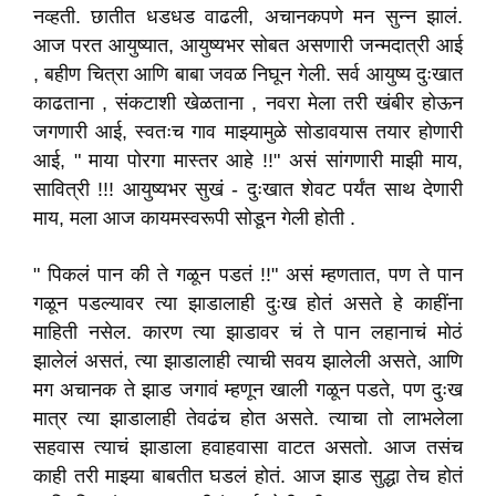
नव्हती. छातीत धडधड वाढली, अचानकपणे मन सुन्न झालं.
आज परत आयुष्यात, आयुष्यभर सोबत असणारी जन्मदात्री आई
, बहीण चित्रा आणि बाबा जवळ निघून गेली. सर्व आयुष्य दुःखात
काढताना , संकटाशी खेळताना , नवरा मेला तरी खंबीर होऊन
जगणारी आई, स्वतःच गाव माझ्यामुळे सोडावयास तयार होणारी
आई, " माया पोरगा मास्तर आहे !!" असं सांगणारी माझी माय,
सावित्री !!! आयुष्यभर सुखं - दुःखात शेवट पर्यंत साथ देणारी
माय, मला आज कायमस्वरूपी सोडून गेली होती .
" पिकलं पान की ते गळून पडतं !!" असं म्हणतात, पण ते पान
गळून पडल्यावर त्या झाडालाही दुःख होतं असते हे काहींना
माहिती नसेल. कारण त्या झाडावर चं ते पान लहानाचं मोठं
झालेलं असतं, त्या झाडालाही त्याची सवय झालेली असते, आणि
मग अचानक ते झाड जगावं म्हणून खाली गळून पडते, पण दुःख
मात्र त्या झाडालाही तेवढंच होत असते. त्याचा तो लाभलेला
सहवास त्याचं झाडाला हवाहवासा वाटत असतो. आज तसंच
काही तरी माझ्या बाबतीत घडलं होतं. आज झाड सुद्धा तेच होतं