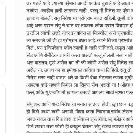
तर पडले आहे त्याच्या प्रेमात अगदी आकंठ बुडाले आहे आता मा
नकोस . काहीच हाती लागणार नाही . पल्लू मी मितेश वर प्रेम 
इतकंच बोलली. संयु मितेश चा प्रोग्राम बघत राहिली. तुम्ही
आहे असा प्रश्न संयु ने चाट वर टाकला. लोक प्रश्न विचारत हो
उरतील त्यांची उत्तरे नंतर इनबॉक्स ला मिळतील असे सुरवातीला
ला समजले की ती हा प्रोग्राम बघत आहे. त्याने तिच्या प्रश्
दिले . पण इन्स्पिरेशन कोण त्याची हे नाही सांगितले. खडूस आ
सॅड आणि रोमँटिक शायरी करत असतो पल्लू बोलली. मला नाही
अस वाटतय. मूर्ख असेल का ती जी कोणी असेल संयु मितेश ला 
असेल ना. उगाच का हा इमोशनल कविता कथा लिहितो. संयु तो एक
मितेश तसा नाही वाटत. अरे वा किती वेळा भेटलात त्याला तुम्
आपल्या कडे म्हणजे फिमेल ला सिक्स सेंथ असतो ना ! ओहह बर
पल्लू. ओके यु एन्जॉय मी खायला बनवते आपल्या साठी म्हणत पल
संयु शब्द आणि शब्द मितेश चा मनात साठवत होती. खूप छान पद्धत
ही दिले. कथा कशी असावी. विषय कसा निवडावा.सवांद लेखन कस
जवळ जवळ तास दिड तास कार्यक्रम सुरू होता. ब्लू बलेझर आणि 
तिने त्याचा तसा फोटो ही काढून घेतला. संयु खरच त्याच्या प्रेम