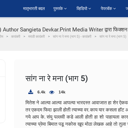
﻿मातृभारती बद्दल
पुस्तके 
व्हिडियो 
पेपरबॅक 
ज
 5) Author Sangieta Devkar.Print Media Writer द्वारा फिक्शन 
होम
कादंबरी
मराठी कादंबरी
सांग ना रे मना (भाग 5) - कादंबरी
सांग ना रे मना (भाग 5)
सांग ना रे मना (भाग 5)
6.4k
14k
मितेश ने आल्या आल्या आपल्या भारदस्त आवाजात हा शेर ऐकवल
तर एकदम फिदा झाली होती त्याच्या वर. काय यार कसला हॉट आहे
गये आप के. संयु पल्लवी कडे आली होती हा शो पाहायला क
त्याच्या प्रेमा बिमात पडू नकोस खूप मोठा लेखक आहे तो तुला भ