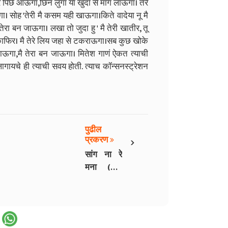
रे पिछे आऊगा,छिंन लुंगा या खुदा से मांग लाऊगा। तेरे
 सोह 'तेरी मै कसम यही खाऊगा।किते वादेया नू मै
रा बन जाऊगा। लखा तो जुदा हु ' मै तेरी खातीर, तू
या काफिर। मै तेरे लिय जहा से टकराऊगा।सब कुछ खोके
ऊगा,मै तेरा बन जाऊगा। मितेश गाणं ऐकत त्याची
ायचे ही त्याची सवय होती. त्याच कॉन्सनस्ट्रेशन
पुढील
›
प्रकरण
सांग ना रे
मना (भाग
6)