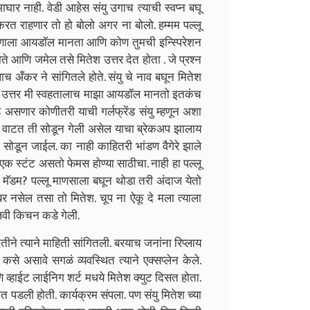
घार नाही. वेडी आहेस संयु उगाच त्याची स्वप्न बघू
करत राहणार तो हो बोलो अगर ना बोलो. हम्मम पल्लू
 कोणाला आयडॉल मानता आणि कोण तुमची इन्स्पिरेशन
ते आणि जमेल तसे मितेश उत्तर देत होता . जे प्रश्न
च अँकर ने सांगितले होते. संयु चे नाव बघून मितेश
नांच उत्तर मी स्वहतालाच माझा आयडॉल मानतो इतकंच
हे असणार कोणीतरी याची गर्लफ्रेंड संयु म्हणून अशा
 वाटत ती सोडून गेली असेल याचा ब्रेकअप झालाय
सोडून जाईल. का नाही काहितरी भांडण वैगेरे झाले
 स्टंट असतो फेमस होण्या साठीचा. नाही हा पल्लू
ही मॅडम? पल्लू माणसाला बघून थोडा तरी अंदाज येतो
 नसेल तसा तो मितेश. चूप ना ऐकू दे मला त्याला
्लवी किचन कडे गेली.
ीने त्याने माहिती सांगितली. बरयाच जनांना रिप्लाय
े असावे सगळं व्यवस्थित त्याने एक्सप्लेन केले.
व्हाईट लाईनिग शर्ट मधये मितेश क्युट दिसत होता.
ात पडली होती. कार्यक्रम संपला. पण संयु मितेश च्या