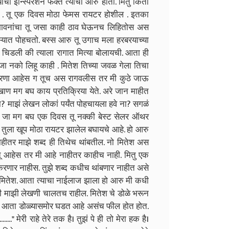
याची इन्स्पिरेशन फक्त त्याची आरु होती. मितु किती
स . तू एक दिवस मोठा फेमस रायटर होशील . इतका
चा भावनांचा तू जसा काही ठाव घेऊनच लिहितोस अस
ऱ्यात पोहचतो. बस्स आरु तू उगाच मला हरबरयाच्या
 चिडली की त्याला रागात मित्या बोलायची. आता ही
जा नको लिहू काही . मितेश तिच्या जवळ गेला तिचा
्रेरणा आहेस ग तूच अस रागवलीस तर मी कुठे जाऊ
खाण मग बघ काय प्रतिक्रिया येते. अरे जान माहीत
? माझं लेखन लोकां पर्यंत पोहचायला हवे ना? सगळं
ेत जा मग बघ एक दिवस तू नक्की बेस्ट सेलर ऑथर
 तुला खूप मोठा रायटर झालेल बघायचे आहे. हो आरु
हीतर माझे शब्द ही तिथेच थांबतील. नो मितेश अस
ू आहेस तर मी आहे नाहीतर काहीच नाही. मितु एक
करणार नाहीस. तुझे शब्द कधीच थांबणार नाहीत असे
मी मितेश. आता त्याचा नाईलाज झाला हो आरु मी कधी
साठी माझी लेखणी चालतच राहील. मितेश चे डोळे भरून
ळं आता डोळ्यासमोर घडत आहे असंच फील होत होत.
." मेरी राहे तेरे तक है। तुझं पे ही तो मेरा हक है।