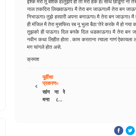
ईश्क मेरा तू बेशक है।तुझपे ही तो मेरा हक है। साथ छोडूगा ना ते
नाल तकदिरा लिखवाऊगा। मै तेरा बन जाऊगा।मै तेरा बन जाऊगा।
निभाऊगा। तुझे हरवारी अपना बनाऊगा। मै तेरा बन जाऊगा। मै ते
ही मंजिल मै तेरा मुसफिर। रब नू भुला बैठा 'तेरे करके मै हो ग
तुझको ही पाऊगा। दिल बनके दिल धडकाऊगा। मै तेरा बन जा
नवीन कथा लिहीत होता . काम करताना त्याला गाणं ऐकायला लाग
मग चांगले होत असे.
क्रमश
पूर्वीचा
‹
प्रकरण
सांग ना रे
मना (भाग
4)