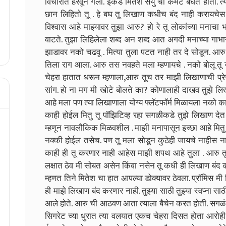
विचारात हरवून गेली. इकडे मितेश संयु ची कमेंट बघत होता. त्
छान लिहितो तू . हे बघ तू लिखाण कधीच बंद नाही करायचे
विश्वास आहे माझ्यावर तुझा आरु? हो रे तू लोकांच्या मना
वाटते. तुझा लिहिलेला शब्द अन शब्द आत अगदी मनाच्या गाभा
झाडावर नको चढवू . मित्या तुला पटत नाही तर दे सोडून. आरु
तिला राग आला. आरु तस नवहते मला म्हणायचे . नको बोलू तू 
चेहरा हातात धरून म्हणाला,आरु तूच तर माझी लिखाणाची प
सांग. हो ना मग मी खोटे बोलते का? कोणालाही दाखव तुझे लि
आहे मला पण त्या लिखाणाला योग्य फ्लॅटफॉर्म मिळायला नको का
काही होईल मितु तू पॉझिटिव्ह रहा सगळीकडे तुझे लिखाण द
म्हणून नावलौकिक मिळवशील . माझी मनापासून इच्छा आहे मितु
नक्की होईल तसेच. पण तू मला सोडून कुठेही जायचे नाहीस ना
काही ही तू करणार नाही आहेस माझी शपथ आहे तुला . आरु त
लक्षात ठेव मी सोबत असेन किंवा नसेन तू कधी ही लिखाण बंद 
म्हणत तिने मितेश चा हात आपल्या डोक्यावर ठेवला. प्रॉमिस 
ही माझे लिखाण बंद करणार नाही. तुझ्या साठी तुझ्या स्वप्ना 
आले होते. आरु ची आठवण आता त्याला बैचेन करत होती. सग
सिगरेट च्या धुरात त्या वलयात एकच चेहरा दिसत होता आरोही.......