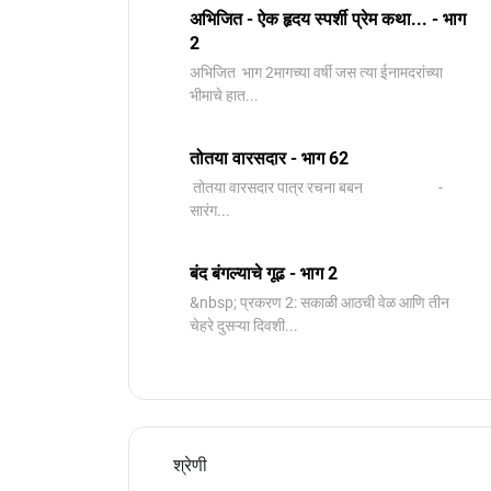
अभिजित - ऐक हृदय स्पर्शी प्रेम कथा... - भाग
2
️अभिजित ️ भाग 2मागच्या वर्षी जस त्या ईनामदरांच्या
भीमाचे हात...
तोतया वारसदार - भाग 62
तोतया वारसदार पात्र रचना बबन -
सारंग...
बंद बंगल्याचे गूढ - भाग 2
&nbsp; प्रकरण 2: सकाळी आठची वेळ आणि तीन
चेहरे दुसऱ्या दिवशी...
श्रेणी