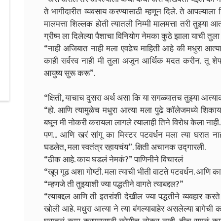
ते भागीदारीत व्यवसाय करण्यासाठी म्हणून दिले. ते आपल्याला सि
मालमत्ता शिल्लक होती त्यातली निम्मी मालमत्ता तरी तुझ्या आत्
ग्रीष्म ला दिलेल्या पैशाचा विनियोग नेमका कुठे झाला याची तुल
“नाही अजिबात नाही मला एवढेच माहिती आहे की मधुरा आत्या 
काही सर्वस्व नाही मी तुला अजून आर्थिक मदत करीन. तू शेफ
आयुष्य सुरू करू”.
“क्षिती, याचाच दुसरा अर्थ असा कि या सगळ्यातच तुझ्या आत्या
“हो. आणि त्यामुळेच मधुरा आत्या मला पुढे कॉलेजमध्ये शिक
बघून मी नोकरी करायला लागले त्यालाही तिने विरोध केला नाही
पण... आणि खरं सांगू का मिस्टर पटवर्धन मला त्या घरात नाह
घडलेत, मला स्वतंत्र रहायचंय”. क्षिती अचानक उद्गारली.
“ठीक आहे. काय घडलं नेमकं?” पाणिनीने विचारलं
“खूप गूढ अशा गोष्टी. मला त्याची भीती वाटते पटवर्धन. आणि 
“म्हणजे ती तुझ्याशी ज्या पद्धतीने वागते त्याबद्दल?”
“त्याबद्दल आणि ती इतरांशी देखील ज्या पद्धतीने व्यवहार करते त
खोली आहे. मधुरा आत्या ने त्या बंगल्याबाहेर असलेल्या बागेच