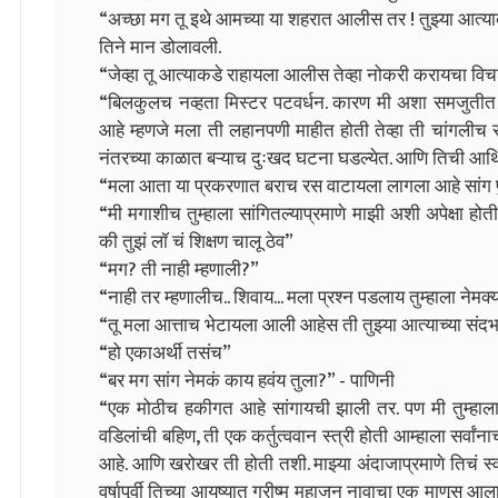
“अच्छा मग तू इथे आमच्या या शहरात आलीस तर ! तुझ्या आत्याकडे
तिने मान डोलावली.
“जेव्हा तू आत्याकडे राहायला आलीस तेव्हा नोकरी करायचा विचा
“बिलकुलच नव्हता मिस्टर पटवर्धन. कारण मी अशा समजुतीत ह
आहे म्हणजे मला ती लहानपणी माहीत होती तेव्हा ती चांगलीच 
नंतरच्या काळात बऱ्याच दुःखद घटना घडल्येत. आणि तिची आर
“मला आता या प्रकरणात बराच रस वाटायला लागला आहे सांग पु
“मी मगाशीच तुम्हाला सांगितल्याप्रमाणे माझी अशी अपेक्षा ह
की तुझं लॉ चं शिक्षण चालू ठेव”
“मग? ती नाही म्हणाली?”
“नाही तर म्हणालीच.. शिवाय... मला प्रश्न पडलाय तुम्हाला नेमक्या
“तू मला आत्ताच भेटायला आली आहेस ती तुझ्या आत्याच्या संदर्
“हो एकाअर्थी तसंच”
“बर मग सांग नेमकं काय हवंय तुला?” - पाणिनी
“एक मोठीच हकीगत आहे सांगायची झाली तर. पण मी तुम्हाला थो
वडिलांची बहिण, ती एक कर्तुत्ववान स्त्री होती आम्हाला सर्व
आहे. आणि खरोखर ती होती तशी. माझ्या अंदाजाप्रमाणे तिचं स्वतः
वर्षापूर्वी तिच्या आयुष्यात ग्रीष्म महाजन नावाचा एक माणूस आ