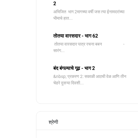
2
️अभिजित ️ भाग 2मागच्या वर्षी जस त्या ईनामदरांच्या
भीमाचे हात...
तोतया वारसदार - भाग 62
तोतया वारसदार पात्र रचना बबन -
सारंग...
बंद बंगल्याचे गूढ - भाग 2
&nbsp; प्रकरण 2: सकाळी आठची वेळ आणि तीन
चेहरे दुसऱ्या दिवशी...
श्रेणी