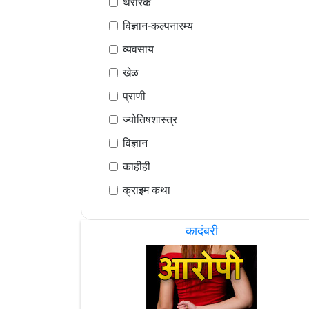
थरारक
विज्ञान-कल्पनारम्य
व्यवसाय
खेळ
प्राणी
ज्योतिषशास्त्र
विज्ञान
काहीही
क्राइम कथा
कादंबरी