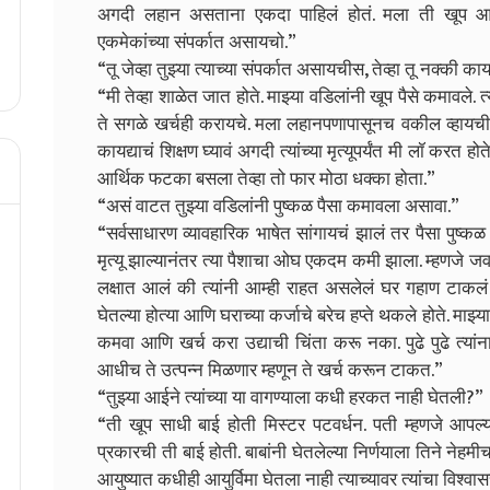
अगदी लहान असताना एकदा पाहिलं होतं. मला ती खूप आवडल
एकमेकांच्या संपर्कात असायचो.”
“तू जेव्हा तुझ्या त्याच्या संपर्कात असायचीस, तेव्हा तू नक्की
“मी तेव्हा शाळेत जात होते. माझ्या वडिलांनी खूप पैसे कमावले. 
ते सगळे खर्चही करायचे. मला लहानपणापासूनच वकील व्हायची इच
कायद्याचं शिक्षण घ्यावं अगदी त्यांच्या मृत्यूपर्यंत मी लॉ करत हो
आर्थिक फटका बसला तेव्हा तो फार मोठा धक्का होता.”
“असं वाटत तुझ्या वडिलांनी पुष्कळ पैसा कमावला असावा.”
“सर्वसाधारण व्यावहारिक भाषेत सांगायचं झालं तर पैसा पुष्
मृत्यू झाल्यानंतर त्या पैशाचा ओघ एकदम कमी झाला. म्हणजे ज
लक्षात आलं की त्यांनी आम्ही राहत असलेलं घर गहाण टाकलं ह
घेतल्या होत्या आणि घराच्या कर्जाचे बरेच हप्ते थकले होते. माझ
कमवा आणि खर्च करा उद्याची चिंता करू नका. पुढे पुढे त्यां
आधीच ते उत्पन्न मिळणार म्हणून ते खर्च करून टाकत.”
“तुझ्या आईने त्यांच्या या वागण्याला कधी हरकत नाही घेतली?”
“ती खूप साधी बाई होती मिस्टर पटवर्धन. पती म्हणजे आपल्या
प्रकारची ती बाई होती. बाबांनी घेतलेल्या निर्णयाला तिने नेहमीच
आयुष्यात कधीही आयुर्विमा घेतला नाही त्याच्यावर त्यांचा विश्वास