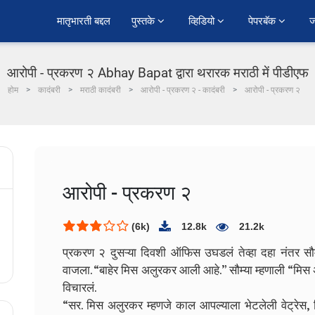
﻿मातृभारती बद्दल
पुस्तके 
व्हिडियो 
पेपरबॅक 
ज
आरोपी - प्रकरण २ Abhay Bapat द्वारा थरारक मराठी में पीडीएफ
होम
कादंबरी
मराठी कादंबरी
आरोपी - प्रकरण २ - कादंबरी
आरोपी - प्रकरण २
आरोपी - प्रकरण २
(6k)
12.8k
21.2k
प्रकरण २
दुसऱ्या दिवशी ऑफिस उघडलं तेव्हा दहा नंतर सौम्य
वाजला. “बाहेर मिस अलुरकर आली आहे.” सौम्या म्हणाली
“मिस 
विचारलं.
“सर. मिस अलुरकर म्हणजे काल आपल्याला भेटलेली वेट्रेस, 