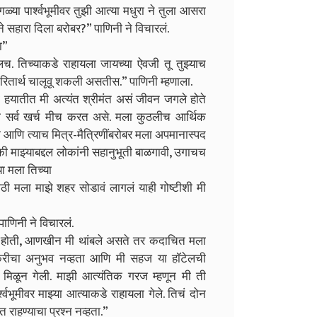
्या पार्श्वभूमीवर तुझी आत्या मधुरा ने तुला आसरा
ीने सहारा दिला बरोबर?” पाणिनी ने विचारलं.
ा”
. तिच्याकडे राहायला जायच्या ऐवजी तू तुझ्याच
चरितार्थ चालूवू शकली असतीस.” पाणिनी म्हणाला.
ा हयातीत मी अत्यंत श्रीमंत असं जीवन जगले होते
तरी सर्व खर्च मीच करत असे. मला कुठलीच आर्थिक
णि त्याच मित्र-मैत्रिणींबरोबर मला अपमानास्पद
ी माझ्याबद्दल लोकांनी सहानुभूती बाळगावी, उगाचच
ा मला तिच्या
ठी मला माझे शहर सोडावं लागलं याही गोष्टीशी मी
ाणिनी ने विचारलं.
रज होती, आणखीन मी थांबले असते तर कदाचित मला
करीचा अनुभव नव्हता आणि मी सहज या हॉटेलची
िळून गेली. माझी आत्यंतिक गरज म्हणून मी ती
श्वभूमीवर माझ्या आत्याकडे राहायला गेले. तिचं दोन
राहण्याचा प्रश्न नव्हता.”