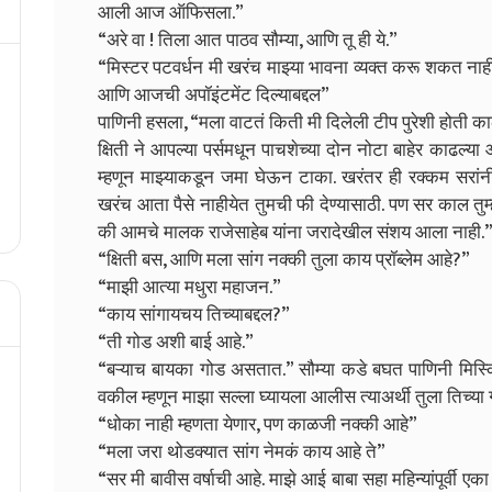
आली आज ऑफिसला.”
“अरे वा ! तिला आत पाठव सौम्या, आणि तू ही ये.”
“मिस्टर पटवर्धन मी खरंच माझ्या भावना व्यक्त करू शकत नाही
आणि आजची अपॉइंटमेंट दिल्याबद्दल”
पाणिनी हसला, “मला वाटतं किती मी दिलेली टीप पुरेशी होती 
क्षिती ने आपल्या पर्समधून पाचशेच्या दोन नोटा बाहेर काढल्या
म्हणून माझ्याकडून जमा घेऊन टाका. खरंतर ही रक्कम सरांन
खरंच आता पैसे नाहीयेत तुमची फी देण्यासाठी. पण सर काल तु
की आमचे मालक राजेसाहेब यांना जरादेखील संशय आला नाही.
“क्षिती बस, आणि मला सांग नक्की तुला काय प्रॉब्लेम आहे?”
“माझी आत्या मधुरा महाजन.”
“काय सांगायचय तिच्याबद्दल?”
“ती गोड अशी बाई आहे.”
“बऱ्याच बायका गोड असतात.” सौम्या कडे बघत पाणिनी मिस्कि
वकील म्हणून माझा सल्ला घ्यायला आलीस त्याअर्थी तुला तिच्
“धोका नाही म्हणता येणार, पण काळजी नक्की आहे”
“मला जरा थोडक्यात सांग नेमकं काय आहे ते”
“सर मी बावीस वर्षाची आहे. माझे आई बाबा सहा महिन्यांपूर्वी एका