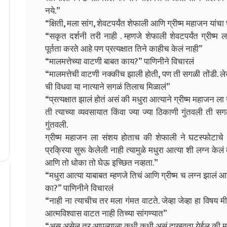
नये.”
“क्षिती, मला सांग, शेवटपर्यंत शेफाली आणि ग्रीष्म महाजन या
“सकृत दर्शनी तरी नाही . म्हणजे शेफाली शेवटपर्यंत ग्रीष्म
पूर्तता करते आहे पण प्रत्यक्षात तिने काहीच केलं नाही”
“मालमत्तेच्या वाटणी बाबत काय?” पाणिनीने विचारलं
“मालमत्तेची वाटणी नक्कीच झाली होती, पण ती सगळी तोंडी. लेख
ची विधवा या नात्याने सगळं तिलाच मिळालं”
“प्रत्यक्षात झालं होतं असं की मधुरा आत्याने ग्रीष्म महाजन ल
ती त्याच्या व्यवसायात किंवा ज्या ज्या ठिकाणी गुंतवली ती सग
गुंतवली.
ग्रीष्म महाजन ला संशय होताच की शेफाली ने घटस्फोटाच
प्रक्रिया सुरू केलेली नाही त्यामुळे मधुरा आत्या शी लग्न केल
आणि तो धोका तो घेऊ इच्छित नव्हता.”
“मधुरा आत्या याबाबत म्हणजे तिचं आणि ग्रीष्म च लग्न झालं आ
का?” पाणिनीने विचारलं
“नाही ना त्याचीच तर मला गंमत वाटते. जेव्हा जेव्हा हा विषय
आत्मविश्वास वाटत नाही तिच्या सांगण्यात”
“अस असेल तर आपल्याला कधी कधी असं दाखवता येईल की मधुरा 