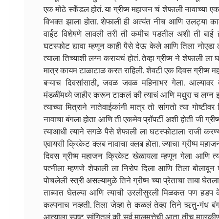
एक मोठे स्कॅंडल होतं. या ग्रीष्म महाजन चं शेफाली नावाच्या ए
विभक्त झाला होता. शेफाली ही अत्यंत नीच आणि उलट्या का
वाईट विशेषणे लावली तरी ती कमीच पडतील अशी ती बाई होती. ज
घटस्फोट द्यावा म्हणून काही पैसे देऊ केले आणि तिला नोएडा ल
त्याला तिच्याशी लग्न करायचं होतं. तेव्हा ग्रीष्म ने शेफाली 
मात्र कायम टाळाटाळ करत राहिली. शेवटी एक दिवस ग्रीष्म महा
बऱ्याच दिवसांसाठी, जवळ जवळ महिनाभर गेला. आल्यावर त्या
मंडळींमध्ये जाहीर करून टाकलं की त्याचं आणि मधुरा च लग्न
त्याच्या मित्राने नातेवाईकांनी मात्र तो सांगतो त्या गोष्टीव
नावाचा बंगला होता आणि ती एकमेव प्रॉपर्टी अशी होती जी ग्रीष्म
त्याआधी त्याने सगळे पैसे शेफाली ला घटस्फोटाला राजी करण्
एवायसी क्रिकेट क्लब नावाचा क्लब होता. ज्याचा ग्रीष्म मह
दिवस ग्रीष्म महाजन क्रिकेट खेळायला म्हणून गेला आणि त्या
पत्नीला म्हणजे शेफाली ला निरोप दिला आणि तिला बोलावून घे
पोचलेली स्त्री असल्यामुळे तिने ग्रीष्म च्या प्रेताचा ताबा घेतल
ताब्यात घेतल्या आणि त्याची उरलीसुरली मिळकत पण हडप केली.
कल्पनाच नव्हती. तिला जेव्हा ते कळलं तेव्हा तिने ऋतु-गंध 
आत्याला स्पष्ट सांगितलं की सर्व मालमत्तेची आता तीच माल