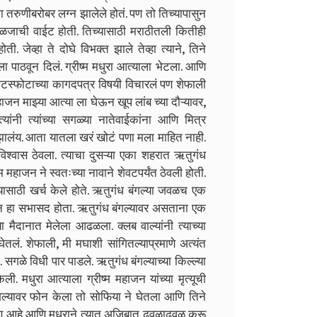
का तरुणीबरोबर लग्न झालेले होतं. पण तो तिच्यापासुन
ळजाची वाईट होती. तिच्यासाठी मराठीतली कितीही
ेव्हा ते दोघे विभक्त झाले तेव्हा त्याने, तिने
ा पाठवून दिलं. ग्रीष्म मधुरा आत्याला भेटला. आणि
ला घटस्फोटाच्या कागदपत्र विषयी विचारलं पण शेफाली
जन माझ्या आत्या ला घेऊन खूप लांब च्या दौऱ्यावर,
ंनी त्यांच्या सगळ्या नातेवाईकांना आणि मित्र
 झालंय. आता यातला खरं खोटं पणा मला माहित नाही.
र विश्वास ठेवला. त्याचा दुसऱ्या एका शहरात ऋतुगंध
 महाजन ने स्वतःच्या नावाने शेवटपर्यंत ठेवली होती.
यासाठी खर्च केले होते. ऋतुगंध बंगल्या जवळच एक
ाजन हा सभासद होता. ऋतुगंध बंगल्यावर असताना एक
 मैदानात मेलेला आढळला. क्लब वाल्यांनी त्याच्या
तलं. शेफाली, मी मघाशी सांगितल्याप्रमाणे अत्यंत
ा. सगळे विधी पार पाडले. ऋतुगंध बंगल्याच्या किल्ल्या
 मधुरा आत्याला ग्रीष्म महाजन यांच्या मृत्यूची
बंगल्यावर फोन केला तो सोफिया ने घेतला आणि तिने
कीण आहे आणि मधुराने त्यात अजिबात ढवळाढवळ करू