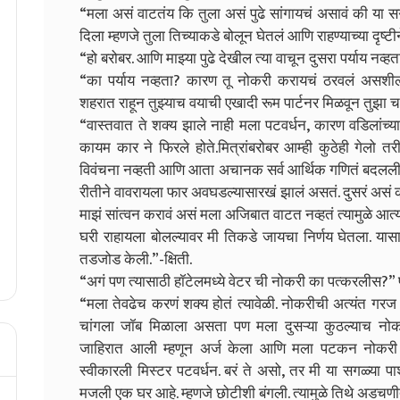
“मला असं वाटतंय कि तुला असं पुढे सांगायचं असावं की या सगळ
दिला म्हणजे तुला तिच्याकडे बोलून घेतलं आणि राहण्याच्या दृष्ट
“हो बरोबर. आणि माझ्या पुढे देखील त्या वाचून दुसरा पर्याय नव्हत
“का पर्याय नव्हता? कारण तू नोकरी करायचं ठरवलं असशीलच
शहरात राहून तुझ्याच वयाची एखादी रूम पार्टनर मिळवून तुझा 
“वास्तवात ते शक्य झाले नाही मला पटवर्धन, कारण वडिलांच्य
कायम कार ने फिरले होते.मित्रांबरोबर आम्ही कुठेही गेलो 
विवंचना नव्हती आणि आता अचानक सर्व आर्थिक गणितं बदलली आ
रीतीने वावरायला फार अवघडल्यासारखं झालं असतं. दुसरं असं क
माझं सांत्वन करावं असं मला अजिबात वाटत नव्हतं त्यामुळे आत्य
घरी राहायला बोलल्यावर मी तिकडे जायचा निर्णय घेतला. यासा
तडजोड केली.”-क्षिती.
“अगं पण त्यासाठी हॉटेलमध्ये वेटर ची नोकरी का पत्करलीस?” प
“मला तेवढेच करणं शक्य होतं त्यावेळी. नोकरीची अत्यंत ग
चांगला जॉब मिळाला असता पण मला दुसऱ्या कुठल्याच नो
जाहिरात आली म्हणून अर्ज केला आणि मला पटकन नोकरी म
स्वीकारली मिस्टर पटवर्धन. बरं ते असो, तर मी या सगळ्या पार्
मजली एक घर आहे. म्हणजे छोटीशी बंगली. त्यामुळे तिथे अडचणीत 