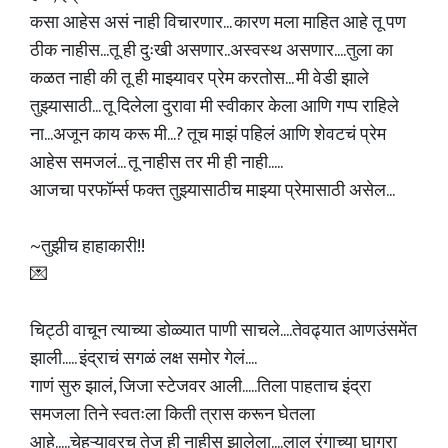
कसा आहेस असं नाही विचारणार... कारण मला माहित आहे तू पण
ठीक नाहीस...तू ही दुःखी असणार..अस्वस्थ असणार....तुला का
कळत नाही की तू ही माझ्यावर प्रेम करतोस... मी वेडी झाले
तुझ्यासाठी... तू दिलेला दुरावा मी स्वीकार केला आणि गप्प राहिले
ना...अजून काय करू मी...? तूच माझं पहिलं आणि शेवटचं प्रेम
आहेस समजलं... तू नाहीस तर मी ही नाही.....
आजचा परफॉर्म्स फक्त तुझ्यासाठीच माझ्या प्रेमासाठी असेल...
~तुझीच हाहाकारी!!
💌
चिट्ठी वाचून त्याच्या डोळ्यात पाणी साचले....तेवढ्यात आणउंसमेंत
झाली..... इंद्राचं सगळं लक्ष समोर गेलं....
गाणं सुरु झालं, जिजा स्टेजवर आली.....तिला पाहताच इंद्रा
समजला तिने स्वतःला किती त्रास करून घेतला
आहे.....चेहऱ्यावरच तेज ही नाहीस झालेला....लाल रंगाच्या घागरा