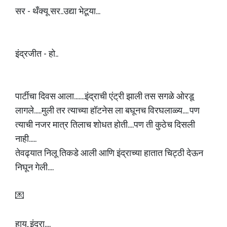
सर - थँक्यू सर..उद्या भेटूया...
इंद्रजीत - हो..
पार्टीचा दिवस आला.......इंद्राची एंट्री झाली तस सगळे ओरडू
लागले.....मुली तर त्याच्या हॉटनेस ला बघूनच विरघलाळ्य.... पण
त्याची नजर मात्र तिलाच शोधत होती....पण ती कुठेच दिसली
नाही.....
तेवढ्यात निलू तिकडे आली आणि इंद्राच्या हातात चिट्ठी देऊन
निघून गेली....
💌
हाय, इंद्रा....