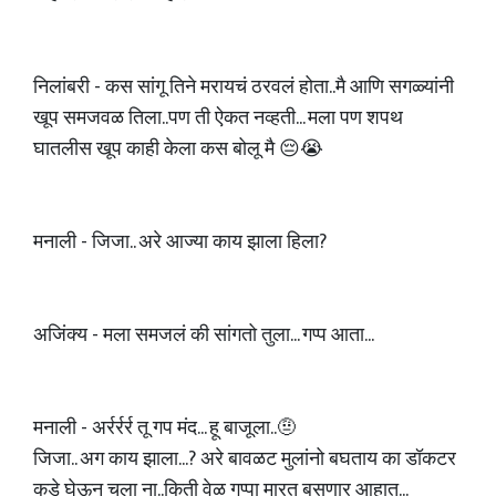
निलांबरी - कस सांगू तिने मरायचं ठरवलं होता..मै आणि सगळ्यांनी
खूप समजवळ तिला..पण ती ऐकत नव्हती... मला पण शपथ
घातलीस खूप काही केला कस बोलू मै 😔😭
मनाली - जिजा.. अरे आज्या काय झाला हिला?
अजिंक्य - मला समजलं की सांगतो तुला... गप्प आता...
मनाली - अर्रर्रर्र तू गप मंद... हू बाजूला..🤨
जिजा.. अग काय झाला...? अरे बावळट मुलांनो बघताय का डॉकटर
कडे घेऊन चला ना..किती वेळ गप्पा मारत बसणार आहात...