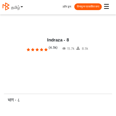
☰
लॉग इन
தமிழ்
विनामूल्य प्रकाशित करा
Indraza - 8
(4.5k)
15.7k
8.5k
भाग - ८