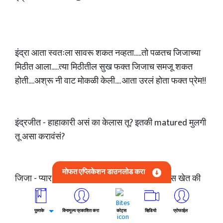
इंद्रा आता स्वतःला सावरू शकत नव्हता.....तो पळतच जिजाच्या
मिठीत आला.....त्या मिठीतील सुख फक्त जिजाच समजू शकत
होती....अश्रू नी वाट मोकळी केली.... आता उरलं होता फक्त प्रेम!!
इंद्रजीत - हाहाकारी असं का केलास तू? इतकी matured मुलगी
तू असा करावंसं?
मोफत एप्लिकेशन डाउनलोड करा
जिजा - प्यार मे सब पागल हो जाते है जनाब तो हम किस खेत की
मुली है...
पुस्तके
विनामूल्य प्रकाशित करा
कोट्स
व्हिडियो
प्रोफाईल