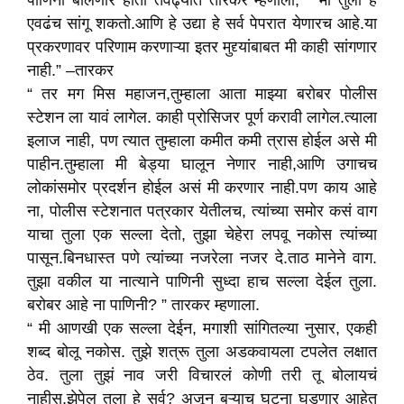
पाणिनी बोलणार होता तेवढ्यात तारकर म्हणाला, “ मी तुला हे
एवढंच सांगू शकतो.आणि हे उद्या हे सर्व पेपरात येणारच आहे.या
प्रकरणावर परिणाम करणाऱ्या इतर मुद्द्यांबाबत मी काही सांगणार
नाही.” –तारकर
“ तर मग मिस महाजन,तुम्हाला आता माझ्या बरोबर पोलीस
स्टेशन ला यावं लागेल. काही प्रोसिजर पूर्ण करावी लागेल.त्याला
इलाज नाही, पण त्यात तुम्हाला कमीत कमी त्रास होईल असे मी
पाहीन.तुम्हाला मी बेड्या घालून नेणार नाही,आणि उगाचच
लोकांसमोर प्रदर्शन होईल असं मी करणार नाही.पण काय आहे
ना, पोलीस स्टेशनात पत्रकार येतीलच, त्यांच्या समोर कसं वाग
याचा तुला एक सल्ला देतो, तुझा चेहेरा लपवू नकोस त्यांच्या
पासून.बिनधास्त पणे त्यांच्या नजरेला नजर दे.ताठ मानेने वाग.
तुझा वकील या नात्याने पाणिनी सुध्दा हाच सल्ला देईल तुला.
बरोबर आहे ना पाणिनी? ” तारकर म्हणाला.
“ मी आणखी एक सल्ला देईन, मगाशी सांगितल्या नुसार, एकही
शब्द बोलू नकोस. तुझे शत्रू तुला अडकवायला टपलेत लक्षात
ठेव. तुला तुझं नाव जरी विचारलं कोणी तरी तू बोलायचं
नाहीस.झेपेल तुला हे सर्व? अजून बऱ्याच घटना घडणार आहेत