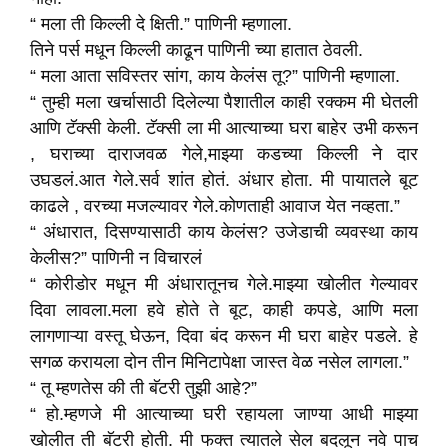
“ मला ती किल्ली दे क्षिती.” पाणिनी म्हणाला.
तिने पर्स मधून किल्ली काढून पाणिनी च्या हातात ठेवली.
“ मला आता सविस्तर सांग, काय केलंस तू?” पाणिनी म्हणाला.
“ तुम्ही मला खर्चासाठी दिलेल्या पैशातील काही रक्कम मी घेतली
आणि टॅक्सी केली. टॅक्सी ला मी आत्याच्या घरा बाहेर उभी करून
, घराच्या दाराजवळ गेले,माझ्या कडच्या किल्ली ने दार
उघडलं.आत गेले.सर्व शांत होतं. अंधार होता. मी पायातले बूट
काढले , वरच्या मजल्यावर गेले.कोणताही आवाज येत नव्हता.”
“ अंधारात, दिसण्यासाठी काय केलंस? उजेडाची व्यवस्था काय
केलीस?” पाणिनी न विचारलं
“ कोरीडोर मधून मी अंधारातूनच गेले.माझ्या खोलीत गेल्यावर
दिवा लावला.मला हवे होते ते बूट, काही कपडे, आणि मला
लागणाऱ्या वस्तू घेऊन, दिवा बंद करून मी घरा बाहेर पडले. हे
सगळ करायला दोन तीन मिनिटापेक्षा जास्त वेळ नसेल लागला.”
“ तू म्हणतेस की ती बॅटरी तुझी आहे?”
“ हो.म्हणजे मी आत्याच्या घरी रहायला जाण्या आधी माझ्या
खोलीत ती बॅटरी होती. मी फक्त त्यातले सेल बदलून नवे पाच