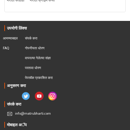
मराठी काहीही
मराठी क्राइम कथा
उपयोगी लिंक्स
आमच्याबद्दल
संपर्क करा
FAQ
गोपनीयता धोरण
वापरल्या गेलेल्या संज्ञा
परतावा धोरण 
पेपरबॅक प्रकाशित करा
अनुसरण करा
संपर्क करा
info@matrubharti.com
मोबाइल अॅप