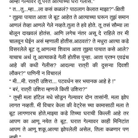
आम्ही गेल्यावर तू परत आत्याच्या घरी गेलीस.”
“ त...तु...म्हा...ला कसं कळलं? पाठलाग केलात माझा?”-क्षिती
“ तुझ्या पायात आता जे बूट आहेत ते आत्याच्या घरून तुझं समान
आणलं तेव्हा आणले गेले नव्हते.तुला ते हवे होते. तू तसं सौम्या ला
बोलून दाखवलं होतंस. आणि लगेच नंतर असू दे राहिले तर मी
चालवून घेईन असं म्हणाली होतीस.आठवतं? ते मधुरा आत्या कडे
विसरलेले बूट तू आणल्या शिवाय आता तुझ्या पायात कसे आले?
याचाच अर्थ तू आत्याकडे गेली होतीस पुन्हा. आता प्रश्न एवढंच
आहे की कधी गेलीस? आदल्या रात्री की दुसऱ्या दिवशी
लौकर?” पाणिनी न विचारलं
“ मी...मी. रात्री उशिरा... पटवर्धन सर भयानक आहे हे !”
“ बरं, रात्री उशिरा म्हणजे किती उशिरा?”
“ तुम्ही मला हॉटेल मधे सोडून गेल्यावर दोन तासांनी. मला झोप
लागत नव्हती. मी विचार केला की वेट्रेस च्या कामासाठी मला ते
बूट लागणारच होते.माझ्या कडे तिच्या घराची किल्ली आहे तर
आपण का आणू नयेत ते बूट. घरात गेल्यावर काही मिनिटांत
आपण ते आणू शकू,आत्या झोपलेली असेल, तिला कळणार पण
नाही.”