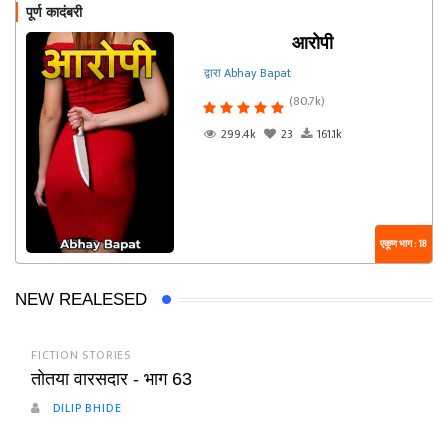
पूर्ण कादंबरी
आरोपी
द्वारा Abhay Bapat
(80.7k)
299.4k
23
161.1k
एकूण भाग : 18
NEW REALESED
FICTION STORIES
तोतया वारसदार - भाग 63
DILIP BHIDE