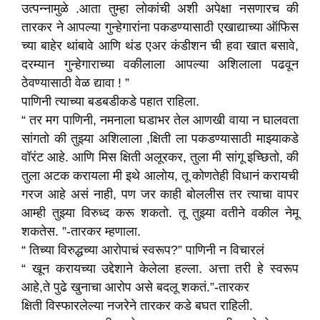
उत्पन्नामुळे .आता तुम्हा लोकांची अशी अपेक्षा नसणारच की
तारकर ने आपल्या गुन्हेगारांना पकडण्यासाठी एखाद्याच्या ऑफिस
च्या बाहेर थांबावे आणि थंड एअर कंडीशन ची हवा खात बसावे,
दरम्यान गुन्हेगाराच्या वकीलाला आपल्या अशिलाला पढवून
ठेवण्यासाठी वेळ द्यावा ! ”
पाणिनी त्याच्या बडबडीकडे पहात राहिला.
“ तर मग पाणिनी, नमनाला घडाभर तेल आणखी वाया न घालवता
सांगतो की तुझ्या अशिलाला ,क्षिती ला पकडण्यासाठी माझ्याकडे
वॉरंट आहे. आणि मिस क्षिती अलूरकर, तुला मी सांगू इच्छितो, की
तुला अटक करायला मी इथे आलोय, तू कोणतेही विधानं करायची
गरज आहे असं नाही, पण जर काही बोललीस तर त्याचा वापर
आम्ही तुझ्या विरुध्द करू शकतो. तू तुझ्या वतीने वकील नेमू
शकतेस. ”-तारकर म्हणाला.
“ तिच्या विरुद्धच्या आरोपाचं स्वरूप?” पाणिनी न विचारलं
“ खून करायच्या उद्देशाने केलेला हल्ला. अत्ता तरी हे स्वरूप
आहे,ते पुढे खुनाचा आरोप असे बदलू शकतं.”-तारकर
क्षिती विस्फारलेल्या नजरेने तारकर कडे बघत राहिली.