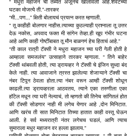
“ मधुरा महाजन ची तब्येत अजूनच खालावली आहे.शेवटच्या
घटका मोजत्ये ती.”-तारकर
“मी...पण...” क्षिती बोलायचं प्रयत्न करत म्हणाली.
“ तू काहीही बोलणार नाहीस.त्याच्या कुठल्याही प्रश्नाला तू उत्तर
देऊ नकोस, अपवाद फक्त मी सांगेन तेव्हा.ही खूप गंभीर घटना
आहे आणि काही गोष्टींबाबत तू मौन बाळगणं हेच हिताचं आहे.”
“ती काल रात्री टॅक्सी ने मधुरा महाजन च्या घरी गेली होती हे
आम्हाला समजलंय” उत्साहाने तारकर म्हणाला. “ तिने बाहेर
टॅक्सी थांबवली होती, त्या ड्रायव्हर ने टॅक्सी चे इंजिन सुध्दा बंद
केले नाही. त्या आवाजाने त्रस्त झालेल्या शेजाऱ्याने टॅक्सी चा
नंबर टिपून ठेवला होता.त्या नंबर वरून आम्ही टॅक्सी शोधून
काढली.त्या ड्रायव्हरला आठवतय, त्याने एका तरुणीला एका
हॉटेल मधून त्या घरी नेल्याचं, तो म्हणतो की तिनेच सांगितलं होत
की टॅक्सी सोडणार नाही मी लगेच येणार आहे ,दोन मिनिटात.
आणि खरंच ती सात मिनिटात तिच्या हातात काही वस्तू घेऊन
आली. हे सर्व मध्यरात्री नंतर लगेचच घडलं, आणि त्याच
सुमाराला मधुर महाजन वर हल्ला झालाय.”