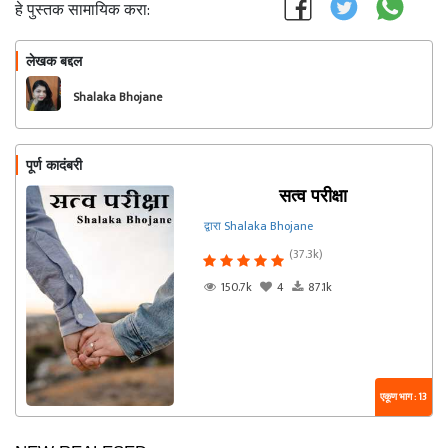
हे पुस्तक सामायिक करा:
लेखक बद्दल
फॉलो करा
Shalaka Bhojane
पूर्ण कादंबरी
सत्व परीक्षा
द्वारा Shalaka Bhojane
(37.3k)
150.7k
4
87.1k
एकूण भाग : 13