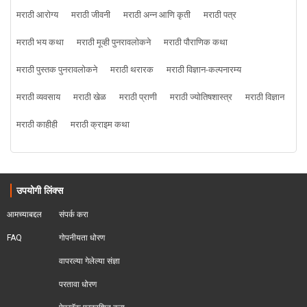
मराठी आरोग्य
मराठी जीवनी
मराठी अन्न आणि कृती
मराठी पत्र
मराठी भय कथा
मराठी मूव्ही पुनरावलोकने
मराठी पौराणिक कथा
मराठी पुस्तक पुनरावलोकने
मराठी थरारक
मराठी विज्ञान-कल्पनारम्य
मराठी व्यवसाय
मराठी खेळ
मराठी प्राणी
मराठी ज्योतिषशास्त्र
मराठी विज्ञान
मराठी काहीही
मराठी क्राइम कथा
उपयोगी लिंक्स
आमच्याबद्दल
संपर्क करा
FAQ
गोपनीयता धोरण
वापरल्या गेलेल्या संज्ञा
परतावा धोरण 