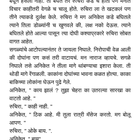
बघून हसली नाही. ती बघत तर रुचिरा कडे च होती पण मनात
विचार काहीतरी वेगळे च चालू होते. रुचिरा ला ते खटकलं पण
तीने त्याकडे दुर्लक्ष केले. रुचिरा ने मग अनिकेत कडे बघितले
त्याने तिला डोळ्यांनी च खुणवले की, लक्ष नको देऊस. त्याने
बघितले होते आल्या पासून त्या दोघी कश्याप्रकारे रुचिरा सोबत
वागत आहेत.
सगळ्यांचे आटोपल्यानंतर ते जायला निघाले. निरोपाची वेळ आली
की दोघांना पण कसं तरी वाटायचं. मन नाराज व्हायचे. सगळे
निघाले तसे अनिकेत ने तीला मागे थांबण्याचा इशारा केला. ती
थोडी मागे रेंगाळली. काकांना दोघांच्या भावना कळत होत्या. काका
बाकिच्या लोकांना घेऊन पुढे गेले.
अनिकेत, " काय झालं ? तुझा चेहरा का उतरल्या सारखा का
वाटतो आहे. "
रुचिरा, " काही नाही. "
अनिकेत, " ठिक आहे. मी तुला रात्री मॅसेज करतो. मग बोलू
आपण. "
रुचिरा, " ओके बाय. ".
अनिकेत, " बाय"