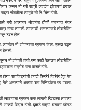
्या मनात एकटंच घरी राहून पाहू, आपण काय आता लहान
िचार करून मी घरी रात्री एकटंच झोपायचं ठरवलं
झ्या सोबतीला त्यामुळे ती निःचिंत होती.
ाकाळी घरी आल्यावर थोडावेळ टीव्ही बघण्यात नंतर
ळू रात्र होऊ लागली. त्याकाळी आमच्याकडे लोडशेडिंग
ून ठेवलं होतं.
ी. त्यानंतर मी झोपण्याचा प्रयत्न केला. एकदा उठून
न घेतली.
लावूनच मी झोपली होती. पण काही वेळातच लोडशेडिंग
याळात रात्रीचे बारा वाजले होते.
रातकिड्यांची तेवढी किर्रर्रर्र किर्रर्रर्र ऐकू येत
री) गेले असल्याने अवघ्या पाच मिनिटांतच बंद पडला.
ी लावण्याचा प्रयत्न करू लागली. खिडक्या लावल्या
 काडी सारखी विझत होती. इकडे माझ्या घशाला कोरड