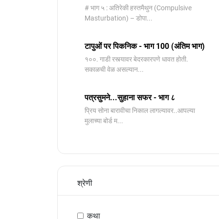
# भाग ५ : अतिरेकी हस्तमैथुन (Compulsive
Masturbation) – डोपा...
टापुओं पर पिकनिक - भाग 100 (अंतिम भाग)
१००. गाडी रस्त्यावर बेदरकारपणे धावत होती.
सकाळची वेळ असल्यान...
पत्रसुमने...सुहाना सफर - भाग ८
प्रिय सोना बारावीचा निकाल लागल्यावर..आपल्या
मुलाच्या बोर्ड म...
श्रेणी
कथा