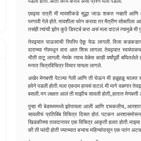
पडली होती. आता काय करावं असा प्रश्न मला पडला.
एवढ्या रात्री मी मावशीकडे सुद्धा जाऊ शकत नव्हती आणि
परगावी गेले होते. मावशीला फोन करावा तर मैत्रीण सोबतीला 
तसंही त्यांची झोप कुठे डिस्टर्ब करा असं मला वाटलं त्यामुळे मी पु
तेवढ्यात पाऊसाची रिपरिप ऐकू येऊ लागली. विजा कडकडायल
दाराच्या गॅपमधून वारा आत शिरू लागला. तेवढ्यात स्वयं
भीती वाटू लागली. नेमके त्याच वेळेस काही वर्षांपूर्वी बघितले
मनात चित्रविचित्र विचार यायला लागले.
अखेर मेणबत्ती पेटल्या गेली आणि ती घेऊन मी हळूहळू चालत स
हवेने पडली होती. मला एकदम हायसं वाटलं. मी मागे वळणार तेव
बसली. मग लक्षात आलं ती माझीच सावली होती, हातात मेणबत्ती 
पुन्हा मी बेडरूममध्ये झोपायला आली आणि दचकलीच, आरशात मेण
सावलीचं प्रतिबिंब विचित्र दिसत होतं. पटकन अरशासमोर
खिडकीच्या तावदानावर एक विचित्र आकृती हलत होती. माझ्
की ती फांदी होती ज्याच्यात बऱ्याच महिन्यांपासून एक पतंग 