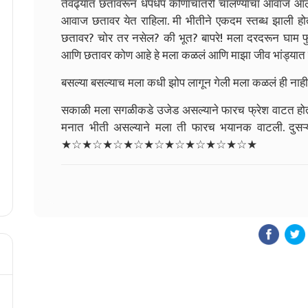
तेवढ्यात छतावरून धपधप कोणाचातरी चालण्याचा आवाज आला.
आवाज छतावर येत राहिला. मी भीतीने एकदम स्तब्ध झाली होत
छतावर? चोर तर नसेल? की भूत? बापरे! मला दरदरून घाम फुट
आणि छतावर कोण आहे हे मला कळलं आणि माझा जीव भांड्यात
बसल्या बसल्याच मला कधी झोप लागून गेली मला कळलं ही नाह
सकाळी मला सगळीकडे उजेड असल्याने फारच फ्रेश वाटत होतं. 
मनात भीती असल्याने मला ती फारच भयानक वाटली. दुसऱ्या 
★☆★☆★☆★☆★☆★☆★☆★☆★☆★