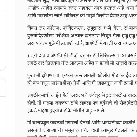
मावशीने सुद्धा मला आवर्जून ये असं सांगितलं होतं परंतु माझ
थोडीच आहोत त्यामुळे एकटं राहायला काय हरकत आहे असा व
आणि मावशीला खोटं सांगितलं की माझी मैत्रीण येणार आहे आज मा
दिवस तर कॉलेज, प्रॅक्टिकल्स, ट्युशन्स मध्ये गेला. संध्य
दुसर्यादिवशीच्या परीक्षेचा अभ्यास करण्यात निघून गेला. हळू ह
असायचं त्यामुळे मी हाताशी टॉर्च, आगपेटी मेणबत्ती असं सगळं आण
रात्री दहा वाजेपर्यंत मी टीव्ही वर मराठी सिरिअल्स पाहत बसल
सगळे दारं खिडक्या नीट लावल्या आहेत न ह्याची मी खात्री करू
पुन्हा मी झोपण्याचा प्रयत्न करू लागली. खोलीत मोठा लाईट 
ची वेळ नसून लाईन(वीज) गेली आणि मी खडबडून जागी झाली. घड्
सगळीकडची लाईन गेली असल्याने सर्वत्र मिट्ट काळोख दाटला होता. 
होती. मी माझ्या जवळचा टॉर्च लावला पण दुर्दैवाने तो सेल(बॅट
इकडे माझ्या हृदयाचे ठोके भीतीने वाढू लागले.
मी चाचपडून जवळची मेणबत्ती घेतली आणि आगपेटीच्या काडीने त
असूनही दारांच्या गॅप मधून हवा येत होती त्यामुळे पेटलेली