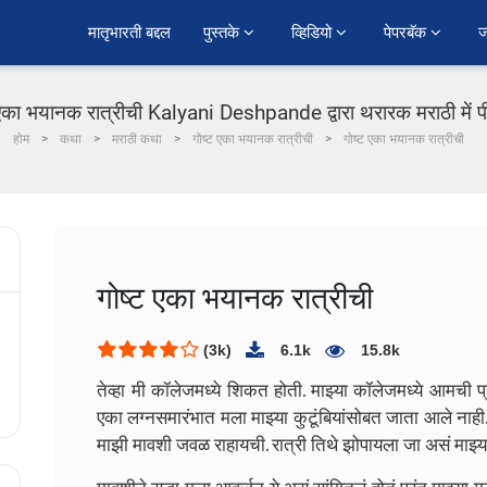
﻿मातृभारती बद्दल
पुस्तके 
व्हिडियो 
पेपरबॅक 
ज
 एका भयानक रात्रीची Kalyani Deshpande द्वारा थरारक मराठी में 
होम
कथा
मराठी कथा
गोष्ट एका भयानक रात्रीची
गोष्ट एका भयानक रात्रीची
गोष्ट एका भयानक रात्रीची
(3k)
6.1k
15.8k
तेव्हा मी कॉलेजमध्ये शिकत होती. माझ्या कॉलेजमध्ये आमची प्
एका लग्नसमारंभात मला माझ्या कुटूंबियांसोबत जाता आले नाही
माझी मावशी जवळ राहायची. रात्री तिथे झोपायला जा असं माझ्या