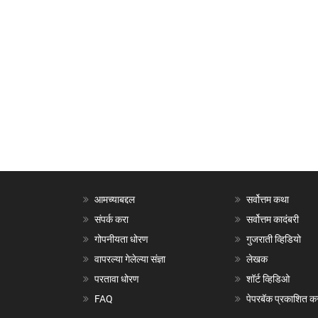
आमच्याबद्दल
सर्वोत्तम कथा
संपर्क करा
सर्वोत्तम कादंबरी
गोपनीयता धोरण
गुजराती व्हिडियो
वापरल्या गेलेल्या संज्ञा
लेखक
परतावा धोरण
शॉर्ट व्हिडिओ
FAQ
पेपरबॅक प्रकाशित क