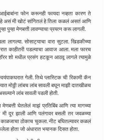
 आईबाबांना फोन करूनही फायदा नव्हता कारण ते
आहे असं मी खोटं सांगितलं हे तिला कळलं असतं आणि
न्हा पुन्हा मेणबत्ती लावण्याचा प्रयत्न करू लागली.
ा लागल्या. सोसाट्याचा वारा सुटला. खिडकीच्या
पाकघरात काहीतरी पडल्याचा आवाज आला. मला फारच
ले हॉरर शो मधील प्रसंग हटकून आठवू लागले त्यामुळे
्वयंपाकघरात गेली. तिथे प्लास्टिक ची रिकामी कॅन
ढ्यात मोठ्ठी लांबच लांब सावली बघून माझी दातखीळच
असल्याने लांब सावली पडली होती.
बत्ती घेतलेलं माझं प्रतिबिंब आणि त्या मागच्या
ून मी दूर झाली आणि पलंगावर बसली तर जवळच्या
या काळजाचा ठोकाच चुकला. नीट बघितल्यावर कळलं
अटकलेला होता जो अंधारात भयानक दिसत होता.