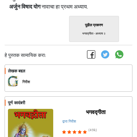
अर्जुन विषाद योग
नावाचा हा प्रथम अध्याय.
पुढील प्रकरण
भगवद्गीता - अध्याय २
हे पुस्तक सामायिक करा:
लेखक बद्दल
फॉलो करा
गिरीश
पूर्ण कादंबरी
भगवद्गीता
द्वारा गिरीश
(49k)