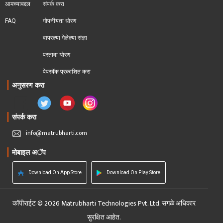
आमच्याबद्दल
संपर्क करा
FAQ
गोपनीयता धोरण
वापरल्या गेलेल्या संज्ञा
परतावा धोरण 
पेपरबॅक प्रकाशित करा
अनुसरण करा
संपर्क करा
info@matrubharti.com
मोबाइल अॅप
Download On App Store
Download On Play Store
कॉपीराईट © 2026 Matrubharti Technologies Pvt. Ltd. सगळे अधिकार
सुरक्षित आहेत.