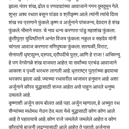
झाला. नंतर शंख, ढोल व रणवाद्यांच्या आवाजाने गगन दुमदुमुन गेले.
शुभ्र अश्व रथात बसुन पांडव व श्रीकृष्ण आले. त्यांनी त्यांचे दिव्य
शंख स्व प्राणाने फुंकले. कृष्ण व अर्जुनाने पांचजन्य, देवदत्त हे शंख
फुंकले. भीमाने स्वतः चे नाव धन्य करणारा पांडु महाशंख फुंकला.
कुंतीपुत्र युधिष्ठीराने अनंत विजय फुंकला. नकुल व सहदेव यांनी
चांगला आवाज करणारा मणिपुष्पक फुंकला. सात्यकी, विराट,
सेनापती धृष्टद्युम्न, द्रुपद, द्रौपदीचे पुत्र, आणि हे राजा ! अभिमन्यु
हे पण वेगवेगळे शंख वाजवत आहेत. या सर्वांच्या प्रचंड आवाजाने
आकाश व पृथ्वी थरथरु लागली आहे. धृतराष्ट्र पुत्रांच्या हृदयाचा
थरकाप झाला आहे. ज्याच्या रथावरील ध्वजावर हनुमान आहे अशा
अर्जुनाने कौरव युद्धासाठी सज्ज आहेत असे पाहून आपले धनुष्य
उचलले आहे.
कृष्णाशी अर्जुन काय बोलत आहे पहा. अर्जुन म्हणाला, हे अच्युत रथ
सैन्यांच्या मधोमध नेउन ठेव. मला येथे युद्धासाठी कोण कोण आले
आहे ते पहावयाचे आहे. कोण राजे जमलेले जमलेले आहेत व कोण
कौरवांचे बाजुनी लढण्यासाठी आले आहेत ते पहातो. अर्जुनास