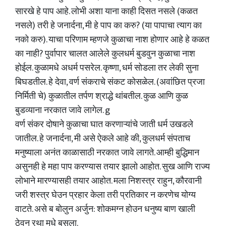
सारखे हे पाप आहे. लोभी अशा याना काही दिसत नसले (कळत
नसले) तरी हे जनार्दना, मी हे पाप का करु? (या पापाचा त्याग का
नको करु). याचा परिणाम म्हणजे कुळाचा नाश होणार आहे हे कळत
का नाही? पुर्वापार चालत आलेले कुलधर्म बुडवुन कुळाचा नाश
होईल. कुळामधे अधर्म पसरेल. कृष्णा, धर्म सोडला तर लेकी सुना
बिघडतील. हे देवा, वर्ण संकराचे संकट कोसळेल. (अवांछित प्रजा
निर्मिती चे) कुळातील तर्पण श्राद्धे थांबतील. कुळ आणि कुळ
बुडव्याना नरकात जावे लागेल. g
वर्ण संकर दोषाने कुळाचा घात करणाऱ्यांचे जाती धर्म उखडले
जातील. हे जनार्दना, मी असे ऐकले आहे की, कुलधर्म संपताच
मनुष्याला अनंत काळासाठी नरकात जावे लागते. आम्ही बुद्धिमान
असुनही हे महा पाप करण्यास तयार झालो आहोत. सुख आणि राज्य
लोभाने मारण्यासही तयार आहोत. मला निशस्त्र राहुन, कौरवानी
जरी शस्त्र घेउन प्रहार केला तरी प्रतिकार न करणेच योग्य
वाटते. असे ब बोलुन अर्जुन: शोकमग्न होउन धनुष्य बाण खाली
ठेवुन रथा मधे बसला.