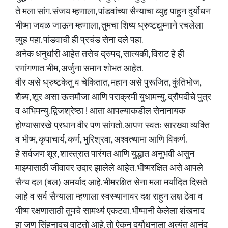
ते मला सांग. संजय म्हणाला, पांडवांच्या सैन्याचा व्युह पाहुन दुर्योधन
भीष्मा जवळ जाऊन म्हणाला, तुमचा शिष्य ध्रुष्टद्युम्नाने रचलेला
व्युह पहा. पांडवाची ही प्रचंड सेना दले पहा.
अनेक धनुर्धारी आहेत तसेच द्रुपद, सात्यकी, विराट हे ही
रणांगणात भीम, अर्जुना समान शोभत आहेत.
वीर असे ध्रुष्टकेतु व चेकितात, महान असे पुरूजित, कुंतिभोज,
शैब्य, शूर असा ऊत्तमौजा आणि पराक्रमी युधामन्यु, द्रौपदीचे पुत्र
व अभिमन्यु. द्विजश्रेष्ठा ! आता आपल्याकडील सेनानायक
होण्यासारखे प्रधान वीर पण सांगतो. आपण स्वतः सारख्या व्यक्ति
व भीष्म, कृपाचार्य, कर्ण, भुरिश्रवा, अश्वत्थामा आणि विकर्ण.
हे सर्वजण शूर, शास्त्रात पारंगत आणि युद्धात अनुभवी असुन
माझ्यासाठी जीवावर उदार झालेले आहेत. भीष्मरक्षित असे आपले
सैन्य दल (बल) अमर्याद आहे. भीमरक्षित सेना मला मर्यादित दिसते
आहे व सर्व सैन्याला म्हणाला स्वस्थानावर दक्ष राहुन लक्ष ठेवा व
भीष्म रक्षणासाठी तुमचे सामर्थ्य एकटवा. भीष्मानी केलेला शंखनाद
हा जणु सिंहनादच वाटतो आहे. तो ऐकुन दुर्योधनाला अत्यंत आनंद