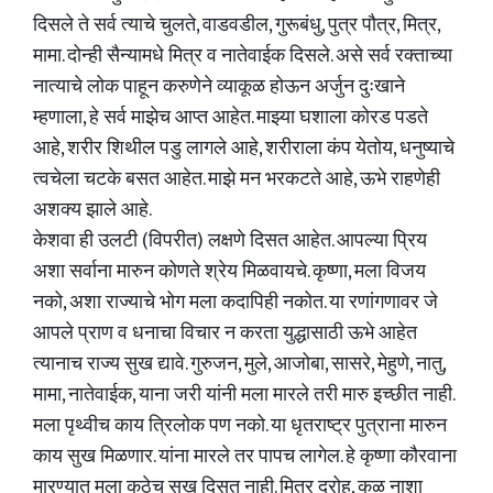
दिसले ते सर्व त्याचे चुलते, वाडवडील, गुरूबंधु, पुत्र पौत्र, मित्र,
मामा. दोन्ही सैन्यामधे मित्र व नातेवाईक दिसले. असे सर्व रक्ताच्या
नात्याचे लोक पाहून करुणेने व्याकूळ होऊन अर्जुन दुःखाने
म्हणाला, हे सर्व माझेच आप्त आहेत. माझ्या घशाला कोरड पडते
आहे, शरीर शिथील पडु लागले आहे, शरीराला कंप येतोय, धनुष्याचे
त्वचेला चटके बसत आहेत. माझे मन भरकटते आहे, ऊभे राहणेही
अशक्य झाले आहे.
केशवा ही उलटी (विपरीत) लक्षणे दिसत आहेत. आपल्या प्रिय
अशा सर्वाना मारुन कोणते श्रेय मिळवायचे. कृष्णा, मला विजय
नको, अशा राज्याचे भोग मला कदापिही नकोत. या रणांगणावर जे
आपले प्राण व धनाचा विचार न करता युद्धासाठी ऊभे आहेत
त्यानाच राज्य सुख द्यावे. गुरुजन, मुले, आजोबा, सासरे, मेहुणे, नातु,
मामा, नातेवाईक, याना जरी यांनी मला मारले तरी मारु इच्छीत नाही.
मला पृथ्वीच काय त्रिलोक पण नको. या धृतराष्ट्र पुत्राना मारुन
काय सुख मिळणार. यांना मारले तर पापच लागेल. हे कृष्णा कौरवाना
मारण्यात मला कुठेच सुख दिसत नाही. मित्र द्रोह, कुळ नाशा