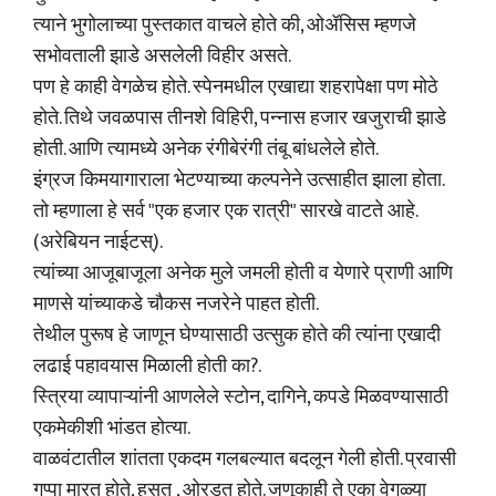
त्याने भुगोलाच्या पुस्तकात वाचले होते की, ओॲसिस म्हणजे
सभोवताली झाडे असलेली विहीर असते.
पण हे काही वेगळेच होते. स्पेनमधील एखाद्या शहरापेक्षा पण मोठे
होते. तिथे जवळपास तीनशे विहिरी, पन्नास हजार खजुराची झाडे
होती. आणि त्यामध्ये अनेक रंगीबेरंगी तंबू बांधलेले होते.
इंग्रज किमयागाराला भेटण्याच्या कल्पनेने उत्साहीत झाला होता.
तो म्हणाला हे सर्व "एक हजार एक रात्री" सारखे वाटते आहे.
(अरेबियन‌ नाईटस्).
त्यांच्या आजूबाजूला अनेक मुले जमली होती व येणारे प्राणी आणि
माणसे यांच्याकडे चौकस नजरेने पाहत होती.
तेथील पुरूष हे जाणून घेण्यासाठी उत्सुक होते की त्यांना एखादी
लढाई पहावयास मिळाली होती का?.
स्त्रिया व्यापाऱ्यांनी आणलेले स्टोन, दागिने, कपडे मिळवण्यासाठी
एकमेकीशी भांडत होत्या.
वाळवंटातील शांतता एकदम गलबल्यात बदलून गेली होती. प्रवासी
गप्पा मारत होते, हसत , ओरडत होते. जणूकाही ते एका वेगळ्या