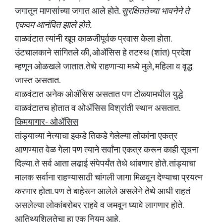
जगातून माणसांच्या जगात आले होते.
सुरक्षिततेच्या भावनेने ते
एकदम आनंदित झाले होते.
वाळवंटात त्यांनी खूप काळजीपूर्वक प्रवास केला होता.
उंटचालकाने सांगितले की, ओॲसिस हे तटस्थ (शांत) प्रदेश
म्हणून ओळखले जातात. तेथे राहणाऱ्या मध्ये मुले, महिला व वृद्ध
जास्त असतात.
वाळवंटात अनेक ओॲसिस असतात पण टोळ्यामधील युद्धे
वाळवंटातच होतात व ओॲसिस विश्रांती स्थान असतात.
किमयागार- ओॲसिस
तांड्याच्या नेत्याचा इकडे तिकडे गेलेल्या लोकांना एकत्र
आणण्यात वेळ गेला पण त्याने सर्वांना एकत्र करून काही सूचना
दिल्या. ते सर्व आता लढाई संपेपर्यंत तेथे थांबणार होते. तांड्याचा
मालक सर्वाना राहण्यासाठी चांगली जागा मिळवून देण्याचा प्रयत्न
करणार होता. पण ते बाहेरून आलेले असलेने तेथे आधी राहतं
असलेल्या लोकांबरोबर राहवे व जमवून घ्यावे लागणार होते.
आतिथ्यशिलतेचा हा एक नियम आहे.