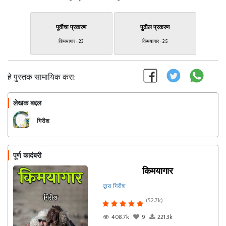
पूर्वीचा प्रकरण
पुढील प्रकरण
किमयागार - 23
किमयागार - 25
हे पुस्तक सामायिक करा:
लेखक बद्दल
फॉलो करा
गिरीश
पूर्ण कादंबरी
किमयागार
द्वारा गिरीश
(52.7k)
408.7k
9
221.3k