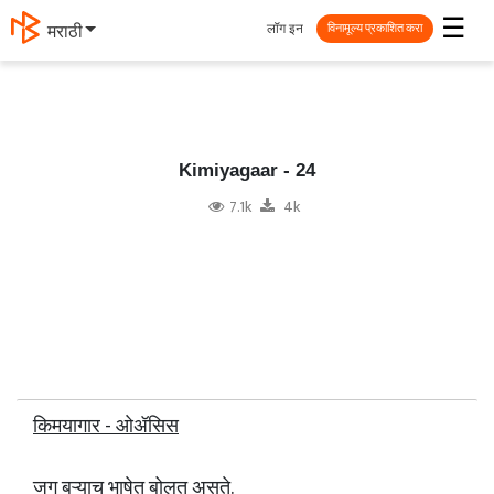
☰
लॉग इन
मराठी
विनामूल्य प्रकाशित करा
Kimiyagaar - 24
7.1k
4k
किमयागार - ओॲसिस
जग बऱ्याच भाषेत बोलत असते.