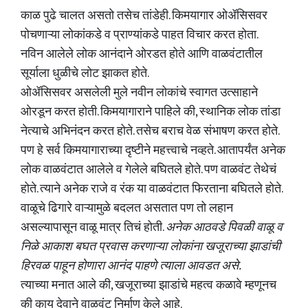
काळ पुढे चालत असतो तसेच तांडेही.
किमयागार ओॲसिसवर
पोचणाऱ्या लोकांकडे व प्राण्यांकडे पाहत विचार करत होता.
नविन आलेले लोक आनंदाने ओरडत होते आणि वाळवंटातील
सूर्याला धुळीचे लोट झाकत होते.
ओॲसिसवर असलेली मुले नवीन लोकांचे स्वागत उत्साहाने
ओरडून करत होती. किमयागाराने पाहिले की, स्थानिक लोक तांडा
नेत्याचे अभिनंदन करत होते. तसेच बराच वेळ संभाषण करत होते.
पण हे सर्व किमयागाराच्या दृष्टीने महत्त्वाचे नव्हते. आतापर्यंत अनेक
लोक वाळवंटात आलेले व गेलेले बघितले होते. पण वाळवंट तेथेचं
होते. त्याने अनेक राजे व रंक या वाळवंटात फिरताना बघितले होते.
वाळूचे ढिगारे वाऱ्यामुळे बदलत असतात पण तो लहान
असल्यापासून वाळू मात्र तिचं होती.
अनेक आठवडे पिवळी वाळू व
निळे आकाश बघत प्रवास करणाऱ्या लोकांना खजूराच्या झाडांची
हिरवळ पाहून होणारा आनंद पाहणे त्याला आवडत असे.
त्याच्या मनात आले की, खजूराच्या झाडांचे महत्व कळावे म्हणूनच
की काय देवाने वाळवंट निर्माण केले आहे.