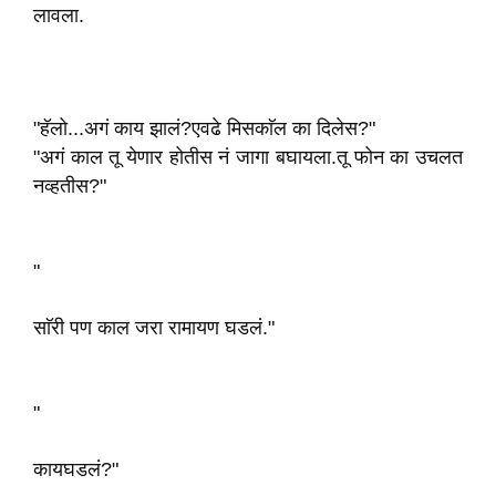
लावला.
"हॅलो...अगं काय झालं?एवढे मिसकाॅल का दिलेस?"
"अगं काल तू येणार होतीस नं जागा बघायला.तू फोन का उचलत
नव्हतीस?"
"
साॅरी पण काल जरा रामायण घडलं."
"
कायघडलं?"