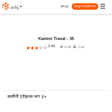
☰
लॉग इन
தமிழ்
विनामूल्य प्रकाशित करा
Kamini Traval - 35
(1.5k)
6.4k
3.4k
कामीनी ट्रॅव्हल्स भाग ३५