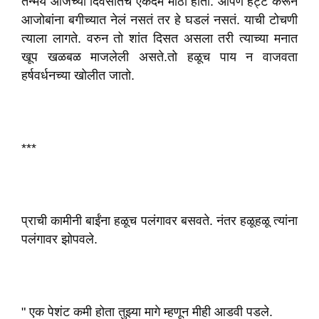
तन्मय आजच्या दिवसांतच एकदम मोठा होतो. आपण हट्ट करून
आजोबांना बगीच्यात नेलं नसतं तर हे घडलं नसतं. याची टोचणी
त्याला लागते. वरुन तो शांत दिसत असला तरी त्याच्या मनात
खूप खळबळ माजलेली असते.तो हळूच पाय न वाजवता
हर्षवर्धनच्या खोलीत जातो.
***
प्राची कामीनी बाईंना हळूच पलंगावर बसवते. नंतर हळूहळू त्यांना
पलंगावर झोपवले.
" एक पेशंट कमी होता तुझ्या मागे म्हणून मीही आडवी पडले.