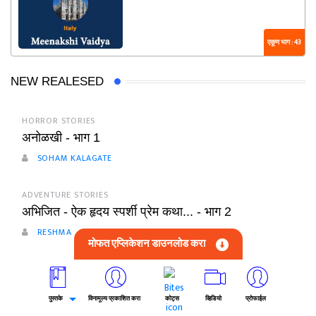
एकूण भाग : 43
NEW REALESED
HORROR STORIES
अनोळखी - भाग 1
SOHAM KALAGATE
ADVENTURE STORIES
अभिजित - ऐक हृदय स्पर्शी प्रेम कथा... - भाग 2
RESHMA
मोफत एप्लिकेशन डाउनलोड करा
FICTION STORIES
तोतया वारसदार - भाग 62
पुस्तके
विनामूल्य प्रकाशित करा
कोट्स
व्हिडियो
प्रोफाईल
DILIP BHIDE