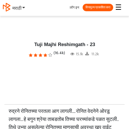
☰
लॉग इन
தமிழ்
विनामूल्य प्रकाशित करा
Tuji Majhi Reshimgath - 23
(16.4k)
15.1k
11.2k
रुद्रने रोनितच्या परतला आग लागली.... रोनित वेदनेने ओरडू
लागला... हे बगुन श्रेया ताबडतोब तिच्या घरच्यांकडे पळत सुटली..
तिथे उभ्या असलेल्या रोनितच्या माणसाची अवस्था खूप वाईट