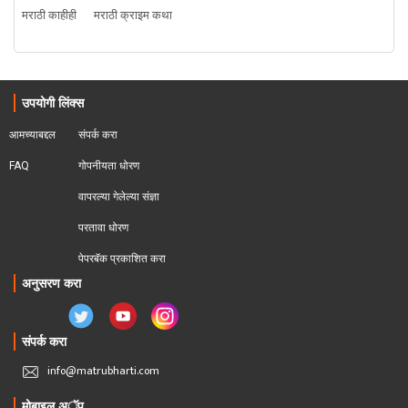
मराठी काहीही
मराठी क्राइम कथा
उपयोगी लिंक्स
आमच्याबद्दल
संपर्क करा
FAQ
गोपनीयता धोरण
वापरल्या गेलेल्या संज्ञा
परतावा धोरण 
पेपरबॅक प्रकाशित करा
अनुसरण करा
संपर्क करा
info@matrubharti.com
मोबाइल अॅप