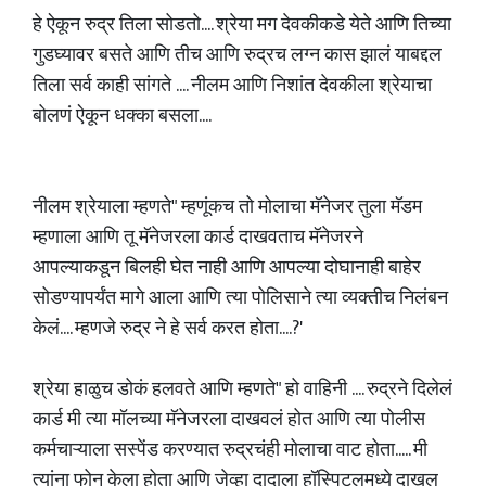
हे ऐकून रुद्र तिला सोडतो.... श्रेया मग देवकीकडे येते आणि तिच्या
गुडघ्यावर बसते आणि तीच आणि रुद्रच लग्न कास झालं याबद्दल
तिला सर्व काही सांगते .... नीलम आणि निशांत देवकीला श्रेयाचा
बोलणं ऐकून धक्का बसला....
नीलम श्रेयाला म्हणते" म्हणूंकच तो मोलाचा मॅनेजर तुला मॅडम
म्हणाला आणि तू मॅनेजरला कार्ड दाखवताच मॅनेजरने
आपल्याकडून बिलही घेत नाही आणि आपल्या दोघानाही बाहेर
सोडण्यापर्यंत मागे आला आणि त्या पोलिसाने त्या व्यक्तीच निलंबन
केलं.... म्हणजे रुद्र ने हे सर्व करत होता....?'
श्रेया हाळुच डोकं हलवते आणि म्हणते" हो वाहिनी .... रुद्रने दिलेलं
कार्ड मी त्या मॉलच्या मॅनेजरला दाखवलं होत आणि त्या पोलीस
कर्मचाऱ्याला सस्पेंड करण्यात रुद्रचंही मोलाचा वाट होता..... मी
त्यांना फोन केला होता आणि जेव्हा दादाला हॉस्पिटलमध्ये दाखल