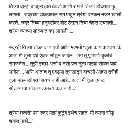
तिच्या दोन्ही बाजूला हात ठेवतो आणि रागाने तिच्या डोळ्यात फु
लागतो.... रुद्रच्या डोळ्यातलं राग पाहून श्रेया पटकन नजर खाली
करते... रुद्र तिच्या हनुवटीवर बोट ठेऊन तिचा चेहरा उचलतो....
श्रेया त्याच्या डोळ्यात बघू लागली......
रुद्रही तिच्या डोळ्यात पाहतो आणि म्हणतो "तुला काय वाटतंय कि
आता मी तुला इथे ऐकत सोडून जाईल..... मग तू पूर्णपणे चुकीचं
समजतेस..... तुझी इच्छा असो व नसो पण तुला माझ्या सोबत यावं
लागेल..... आणि आताच तू एवढ्या त्रासातून वाचली आहेस तरीही
तुला माझ्यासोबत जायचं नाही आहे.... आता मी तुला एकट
सोडण्याचा धोका पत्करू शकत नाही...."
श्रेया म्हणते" पण रुद्र माझं कुटूंब इथेच राहत . मी त्याना सोडू
शकत नाही...."