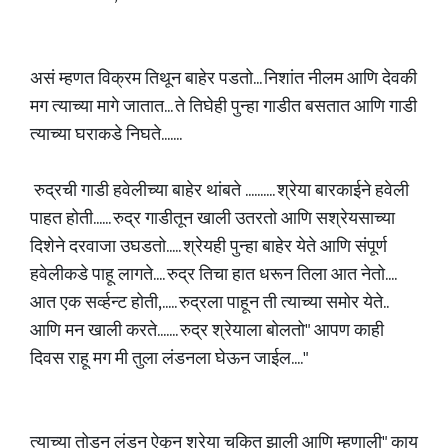
असं म्हणत विक्रम तिथून बाहेर पडतो... निशांत नीलम आणि देवकी
मग त्याच्या मागे जातात... ते तिघेही पुन्हा गाडीत बसतात आणि गाडी
त्याच्या घराकडे निघते.......
रुद्रची गाडी हवेलीच्या बाहेर थांबते .......... श्रेया बारकाईने हवेली
पाहत होती...... रुद्र गाडीतून खाली उतरतो आणि सश्रेयसाच्या
दिशेने दरवाजा उघडतो..... श्रेयही पुन्हा बाहेर येते आणि संपूर्ण
हवेलीकडे पाहू लागते.... रुद्र तिचा हात धरून तिला आत नेतो....
आत एक सर्व्हन्ट होती,..... रुद्रला पाहून ती त्याच्या समोर येते..
आणि मन खाली करते....... रुद्र श्रेयाला बोलतो" आपण काही
दिवस राहू मग मी तुला लंडनला घेऊन जाईल...."
त्याच्या तोडून लंडन ऐकून श्रेया चकित झाली आणि म्हणाली" काय