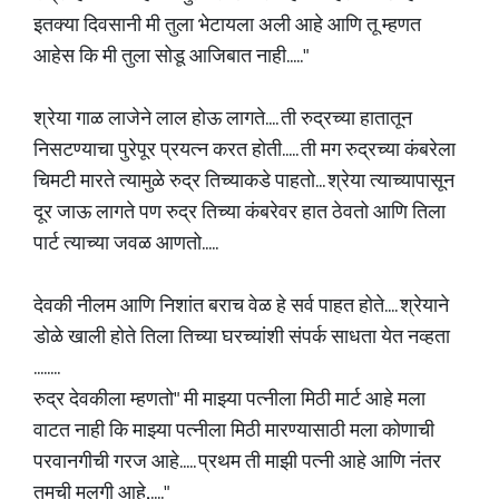
इतक्या दिवसानी मी तुला भेटायला अली आहे आणि तू म्हणत
आहेस कि मी तुला सोडू आजिबात नाही....."
श्रेया गाळ लाजेने लाल होऊ लागते.... ती रुद्रच्या हातातून
निसटण्याचा पुरेपूर प्रयत्न करत होती..... ती मग रुद्रच्या कंबरेला
चिमटी मारते त्यामुळे रुद्र तिच्याकडे पाहतो... श्रेया त्याच्यापासून
दूर जाऊ लागते पण रुद्र तिच्या कंबरेवर हात ठेवतो आणि तिला
पार्ट त्याच्या जवळ आणतो.....
देवकी नीलम आणि निशांत बराच वेळ हे सर्व पाहत होते.... श्रेयाने
डोळे खाली होते तिला तिच्या घरच्यांशी संपर्क साधता येत नव्हता
........
रुद्र देवकीला म्हणतो" मी माझ्या पत्नीला मिठी मार्ट आहे मला
वाटत नाही कि माझ्या पत्नीला मिठी मारण्यासाठी मला कोणाची
परवानगीची गरज आहे..... प्रथम ती माझी पत्नी आहे आणि नंतर
तुमची मुलगी आहे,...."