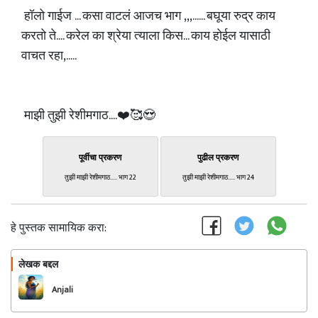
हॉलो गाईज ... कसा वाटलं आजच भाग ,,,...... बघूया रुद्र काय
करतो ते.... करेल का श्रेया त्याला किस... काय होईल यासाठी
वाचत रहा,.....
माझी तुझी रेशीमगाठ....❤️🥰😍
पूर्वीचा प्रकरण
पुढील प्रकरण
तुझी माझी रेशीमगाठ..... भाग 22
तुझी माझी रेशीमगाठ..... भाग 24
हे पुस्तक सामायिक करा:
लेखक बद्दल
फॉलो करा
Anjali