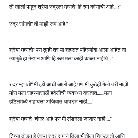
ती खोली पाहून श्रेया रुद्रला म्हणते" हि रुम कोणाची आहे....?"
रुद्र सांगतो" ती माझी रूम आहे."
श्रेया म्हणतो" पण तुम्ही तर या शहरात पहिल्यांदा आला आहेत ना
त्यामुळे हा मेन्शन आणि हि रूम मला काही कळत नाहीये...."
रुद्र म्हणतो" मी इथे आधी आलो आहे पण मी कुठेही गेलो तरी माझी
मांस मला राहण्यासाठी हवेलीची व्यवस्था करतात....... मला
हॉटेलमध्ये राहायला अजिबात आवडत नाही....."
श्रेया म्हणते" चंगळ आहे पण मी लंडनला जाणार नाही....."
तिच्या तोडून हे ऐकून रुद्र रागाने तिला भीतीला चिकटवतो आणि