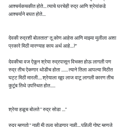
आश्चर्यकचकीत होते.... त्याचे घरचेही रुद्र आणि श्रेयांकडे
आश्चर्याने बघत होते....
देवकी रुद्रशी बोलतात" तू कोण आहेस आणि माझ्या मुलीला अशा
प्रकारे मिठी मारण्याह काय अर्थ आहे....?"
देवकीचा वज ऐकून श्रेया रुद्रपासून विभक्त होऊ लागली पण
रुद्र तीच ऐकणार थोडीच होता ........ त्याने तिला आपल्या मिठीत
घट्ट मिठी मारली..... श्रेयाला खूप लाज वाटू लागली कारण तीच
कुटूंब तिथे उपस्थित होत......
श्रेया हळूच बोलते " रुद्र सोडा ...."
रुद्र म्हणतो " नाही मी तुला सोडणार नाही.... पहिली गोष्ट म्हणजे