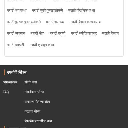
मराठी भय कथा
मराठी मूव्ही पुनरावलोकने
मराठी पौराणिक कथा
मराठी पुस्तक पुनरावलोकने
मराठी थरारक
मराठी विज्ञान-कल्पनारम्य
मराठी व्यवसाय
मराठी खेळ
मराठी प्राणी
मराठी ज्योतिषशास्त्र
मराठी विज्ञान
मराठी काहीही
मराठी क्राइम कथा
उपयोगी लिंक्स
आमच्याबद्दल
संपर्क करा
FAQ
गोपनीयता धोरण
वापरल्या गेलेल्या संज्ञा
परतावा धोरण 
पेपरबॅक प्रकाशित करा