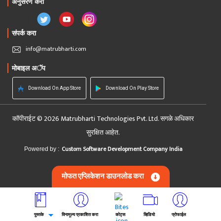
अनुसरण करा
संपर्क करा
info@matrubharti.com
मोबाइल अॅप
Download On App Store
Download On Play Store
कॉपीराईट © 2026 Matrubharti Technologies Pvt. Ltd. सगळे अधिकार
सुरक्षित आहेत.
Custom Software Development Company India
Powered by :
मोफत एप्लिकेशन डाउनलोड करा
पुस्तके
विनामूल्य प्रकाशित करा
कोट्स
व्हिडियो
प्रोफाईल