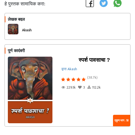
हे पुस्तक सामायिक करा:
लेखक बद्दल
फॉलो करा
Akash
पूर्ण कादंबरी
स्पर्श पावसाचा ?️
द्वारा Akash
(38.7k)
229.1k
3
112.2k
एकूण भाग : 18