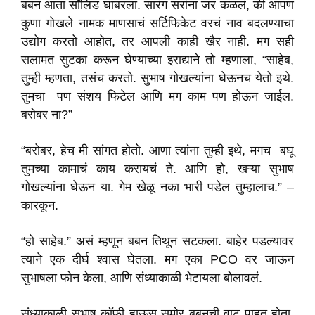
बबन आता सॉलिड घाबरला. सारंग सरांना जर कळलं, की आपण
कुणा गोखले नामक माणसाचं सर्टिफिकेट वरचं नाव बदलण्याचा
उद्योग करतो आहोत, तर आपली काही खैर नाही. मग सही
सलामत सुटका करून घेण्याच्या इराद्याने तो म्हणाला, “साहेब,
तुम्ही म्हणता, तसंच करतो. सुभाष गोखल्यांना घेऊनच येतो इथे.
तुमचा पण संशय फिटेल आणि मग काम पण होऊन जाईल.
बरोबर ना?”
“बरोबर, हेच मी सांगत होतो. आणा त्यांना तुम्ही इथे, मगच बघू
तुमच्या कामाचं काय करायचं ते. आणि हो, खऱ्या सुभाष
गोखल्यांना घेऊन या. गेम खेळू नका भारी पडेल तुम्हालाच.” –
कारकून.
“हो साहेब.” असं म्हणून बबन तिथून सटकला. बाहेर पडल्यावर
त्याने एक दीर्घ श्वास घेतला. मग एका PCO वर जाऊन
सुभाषला फोन केला, आणि संध्याकाळी भेटायला बोलावलं.
संध्याकाळी सुभाष कॉफी हाऊस समोर बबनची वाट पाहत होता.