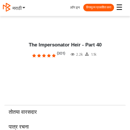
☰
लॉग इन
தமிழ்
विनामूल्य प्रकाशित करा
The Impersonator Heir - Part 40
(301)
2.2k
1.1k
तोतया वारसदार
पात्र रचना