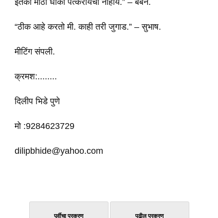
इतका मोठा धोका पत्करायचा नाहीये.” – बबन.
“ठीक आहे करतो मी. काही तरी जुगाड.” – सुभाष.
मीटिंग संपली.
क्रमश:........
दिलीप भिडे पुणे
मो :9284623729
dilipbhide@yahoo.com
पूर्वीचा प्रकरण
पुढील प्रकरण