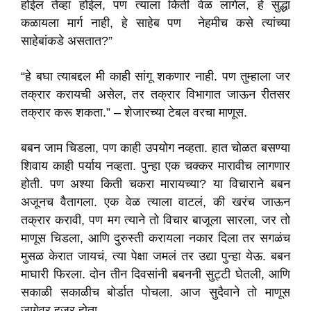
होईल तेंव्हा होईल, पण त्याला किती वेळ लागेल, हे सुद्धा
कळायला मार्ग नाही, हे साहेब पण नेहमीच कसे त्यांच्या
साहेबांकडे असतात?”
“हे बघा त्याबद्दल मी काही सांगू शकणार नाही. पण तुम्हाला जर
तक्रार करायची असेल, तर तक्रार विभागात जाऊन रीतसर
तक्रार करू शकता.” – शेजारच्या टेबल वरचा माणूस.
बबन जाम चिडला, पण काही उपयोग नव्हता. हात चोळत बसण्या
शिवाय काही पर्याय नव्हता. पुन्हा एक चक्कर मारावीच लागणार
होती. पण अश्या किती चकरा मारायच्या? या विचाराने बबन
अजूनच वैतागला. एक वेळ त्याला वाटलं, की खरंच जाऊन
तक्रार करावी, पण मग त्याने तो विचार बाजूला सारला, जर तो
माणूस चिडला, आणि दुरुस्ती करायला नकार दिला तर सगळंच
मुसळ केरात जायचं, त्या पेक्षा जमलं तर उद्या पुन्हा येऊ. बबन
माघारी फिरला. दोन तीन दिवसांनी बबननी सुट्टी घेतली, आणि
सकाळी सकाळीच बोर्डात पोचला. आज सुदैवाने तो माणूस
जागेवर हजर होता.