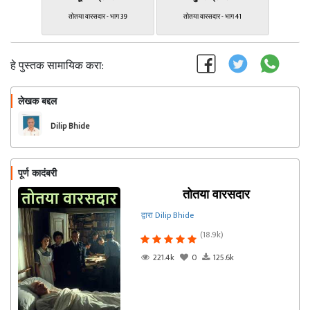
तोतया वारसदार - भाग 39
तोतया वारसदार - भाग 41
हे पुस्तक सामायिक करा:
लेखक बद्दल
फॉलो करा
Dilip Bhide
पूर्ण कादंबरी
तोतया वारसदार
द्वारा Dilip Bhide
(18.9k)
221.4k
0
125.6k