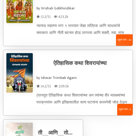
by Vrishali Gotkhindikar
(3.2/5)
423.2k
नवनाथ महात्म्य भाग १ भारतात जेव्हा तांत्रिक आणि साधकांचे
चमत्कार आणि नीती बदनाम होऊ लागल्या आणि शक्ती, मद्य, मांस ...
एकूण भाग : 20
ऐतिहासिक कथा शिवरायांच्या
by Ishwar Trimbak Agam
(4.2/5)
209.5k
(प्रस्तुत ऐतिहासिक कथा शिवरायांच्या अन त्यांच्या वीर मावळ्यांच्या
पराक्रमांवर आणि इतिहासातील सत्य घटनांना कल्पनेची जोड देऊन
लिहिलेली आहे. काही ...
एकूण भाग : 9
ती__आणि__तो...