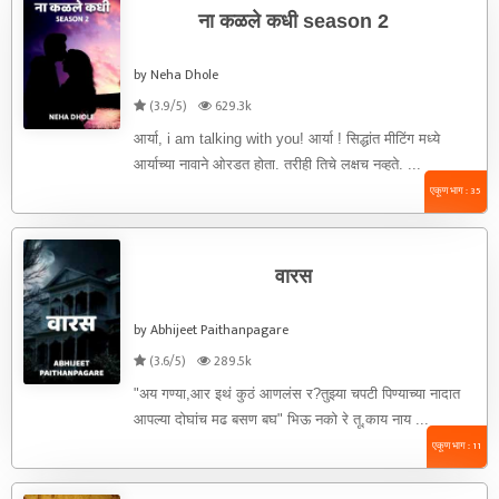
ना कळले कधी season 2
by Neha Dhole
(3.9/5)
629.3k
आर्या, i am talking with you! आर्या ! सिद्धांत मीटिंग मध्ये
आर्याच्या नावाने ओरडत होता. तरीही तिचे लक्षच नव्हते. ...
एकूण भाग : 35
वारस
by Abhijeet Paithanpagare
(3.6/5)
289.5k
"अय गण्या,आर इथं कुठं आणलंस र?तुझ्या चपटी पिण्याच्या नादात
आपल्या दोघांच मढ बसण बघ" भिऊ नको रे तू,काय नाय ...
एकूण भाग : 11