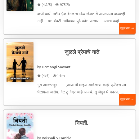
(4.2/5)
975.7k
कधी कधी नशीब ऐक वेगळाच खेळ खेळत ते आपल्याला कळतही
नाही... पण शेवटी नशीबाच्या पुढे कोण जाणार... असच कही ...
एकूण भाग : 67
जुळले प्रेमाचे नाते
by Hemangi Sawant
(4/5)
1.4m
गुड आफ्टरनून.......,आज मी माझ्या शाळेतल्या काही फ्रेंड्स ला
भेटायला जातेय. गेट टु गेदर आहे आमचं. तु जेवुन घे कारण, ...
एकूण भाग : 86
नियती.
by Vaishali S Kamble