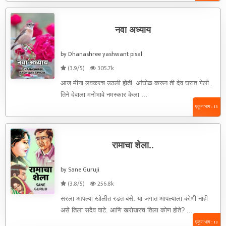
नवा अध्याय
by Dhanashree yashwant pisal
(3.9/5)
305.7k
आज मीना लवकरच उठली होती .आंघोळ करून ती देव घरात गेली .
तिने देवाला मनोभावे नमस्कार केला ...
एकूण भाग : 13
रामाचा शेला..
by Sane Guruji
(3.8/5)
256.8k
सरला आपल्या खोलीत रडत बसे. या जगात आपल्याला कोणी नाही
असे तिला सदैव वाटे. आणि खरोखरच तिला कोण होते? ...
एकूण भाग : 13