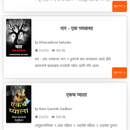
एकूण भाग : 6
पार - एक भयकथा
by Dhanashree Salunke
(3.9/5)
415.9k
पार - एक भयकथा भाग १ दुपारचे चार वाजायला आले होते.
सामानाने खचाखच भरलेली तवेरा आणि पॅगो आता ...
एकूण भाग : 5
एकच प्याला
by Ram Ganesh Gadkari
(3.6/5)
305.9k
अनुक्रमणिका १.अंक पहिला १.१प्रवेश पहिला १.२प्रवेश दुसरा