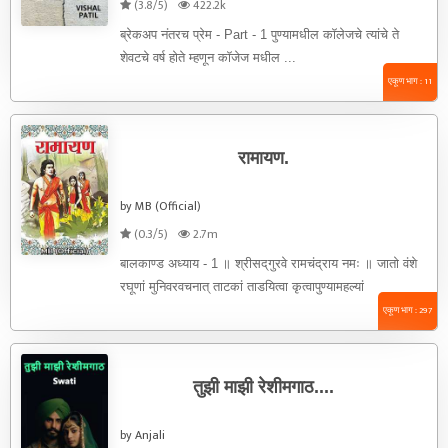
(3.8/5)
422.2k
ब्रेकअप नंतरच प्रेम - Part - 1 पुण्यामधील कॉलेजचे त्यांचे ते
शेवटचे वर्ष होते म्हणून कॉजेज मधील ...
एकूण भाग : 11
रामायण.
by MB (Official)
(0.3/5)
2.7m
बालकाण्ड अध्याय - 1 ॥ श्रीसद्‌गुरवे रामचंद्राय नमः ॥ जातो वंशे
रघूणां मुनिवरवचनात् ताटकां ताडयित्वा कृत्वापुण्यामहल्यां
त्रुटितहरधनुर्मैथिलावल्लभोऽभूत् । प्राप्यायोध्यां नियोगात्
एकूण भाग : 297
पितुरटविमगात् नाशयित्वा च वालिं बध्वाब्धिं ...
तुझी माझी रेशीमगाठ....
by Anjali