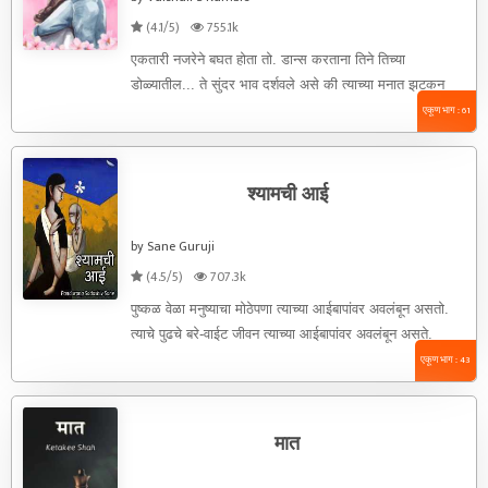
(4.1/5)
755.1k
एकतारी नजरेने बघत होता तो. डान्स करताना तिने तिच्या
डोळ्यातील... ते सुंदर भाव दर्शवले असे की त्याच्या मनात झटकन
शायरी ...
एकूण भाग : 61
श्यामची आई
by Sane Guruji
(4.5/5)
707.3k
पुष्कळ वेळा मनुष्याचा मोठेपणा त्याच्या आईबापांवर अवलंबून असतो.
त्याचे पुढचे बरे-वाईट जीवन त्याच्या आईबापांवर अवलंबून असते.
त्याच्या बऱ्यावाईटाचा पाया ...
एकूण भाग : 43
मात