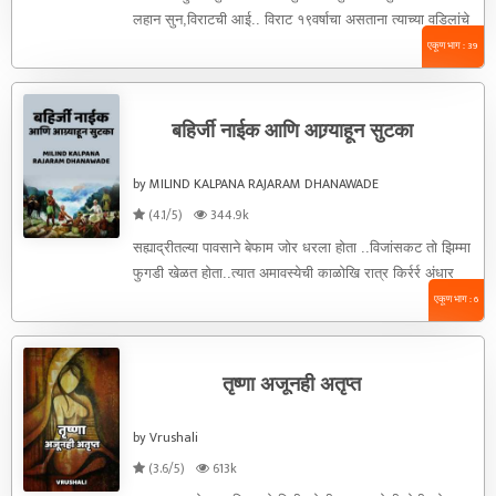
लहान सुन‌,विराटची आई.. विराट १९वर्षाचा असताना त्याच्या वडिलांचे
निधन ...
एकूण भाग : 39
बहिर्जी नाईक आणि आग्र्याहून सुटका
by MILIND KALPANA RAJARAM DHANAWADE
(4.1/5)
344.9k
सह्याद्रीतल्या पावसाने बेफाम जोर धरला होता ..विजांसकट तो झिम्मा
फुगडी खेळत होता..त्यात अमावस्येची काळोखि रात्र किर्रर्र अंधार
...सयाजी गुडघ्या ...
एकूण भाग : 6
तृष्णा अजूनही अतृप्त
by Vrushali
(3.6/5)
613k