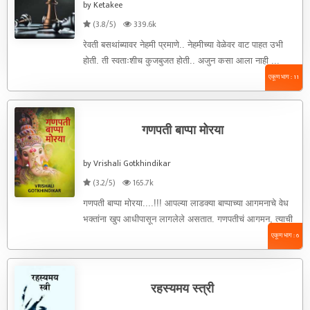
by Ketakee
(3.8/5)
339.6k
रेवती बसथांब्यावर नेहमी प्रमाणे.. नेहमीच्या वेळेवर वाट पाहत उभी
होती. ती स्वताःशीच कुजबुजत होती.. अजुन कसा आला नाही ...
एकूण भाग : 11
गणपती बाप्पा मोरया
by Vrishali Gotkhindikar
(3.2/5)
165.7k
गणपती बाप्पा मोरया....!!! आपल्या लाडक्या बाप्पाच्या आगमनाचे वेध
भक्तांना खुप आधीपासून लागलेले असतात. गणपतीचं आगमन, त्याची
पूजा, गणेशोत्सावाचा ...
एकूण भाग : 6
रहस्यमय स्त्री