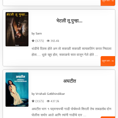
एकूण भाग : 10
भेटली तू पुन्हा...
by Sam
(3.7/5)
365.4k
थंडीचे दिवस होते अन तो सकाळी सकाळी सायकलिंग करत निघाला
होता.... धुकं खूप होत, सकाळचे सात वाजून गेले होते ...
एकूण भाग : 19
अघटीत
by Vrishali Gotkhindikar
(3.5/5)
437.3k
अघटीत भाग १ पद्मनाभची गाडी पोर्चमध्ये शिरली तेच ताबडतोब दोन
पोलीस समोर आले आणि त्यांनी गाडीचे दार ...