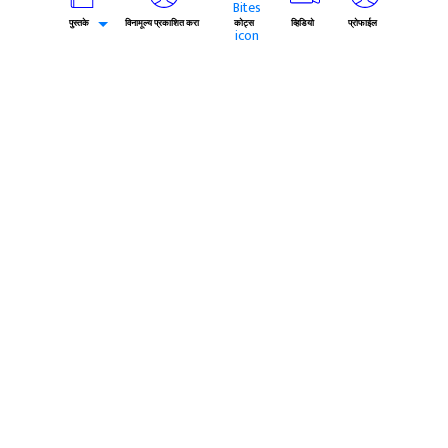
एन्ट्री आहे आत्ता आणि ...
पुस्तके
विनामूल्य प्रकाशित करा
कोट्स
व्हिडियो
प्रोफाईल
एकूण भाग : 7
लक्ष्मी
by Na Sa Yeotikar
(4/5)
245.9k
शिरपूर नावाचं गाव आणि त्या गावात मोहन आपल्या आई सोबत राहत
होता. दहावीची परीक्षा सुरू असतानाच त्याचे वडील वारले. ...
एकूण भाग : 10
बहिर्जी - स्वराज्याच्या तिसरा डोळा
by Ishwar Trimbak Agam
(4.5/5)
203.1k
हिरव्या रंगाच्या नानाविध छटांनी नटलेल्या नी जरीचा शालू पांघरलेल्या