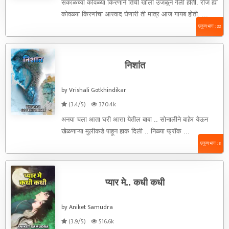
सकाळच्या कोवळ्या किरणाने तिची खोली उजळून गेली होती. रोज ह्या
कोवळ्या किरणांचा आस्वाद घेणारी ती मात्र आज गायब होती. ...
एकूण भाग : 22
निशांत
by Vrishali Gotkhindikar
(3.4/5)
370.4k
अनया चला आता घरी आत्ता येतील बाबा .. सोनालीने बाहेर येऊन
खेळणाऱ्या मुलीकडे पाहून हाक दिली .. निळ्या फ्रॉक ...
एकूण भाग : 8
प्यार मे.. कधी कधी
by Aniket Samudra
(3.9/5)
516.6k