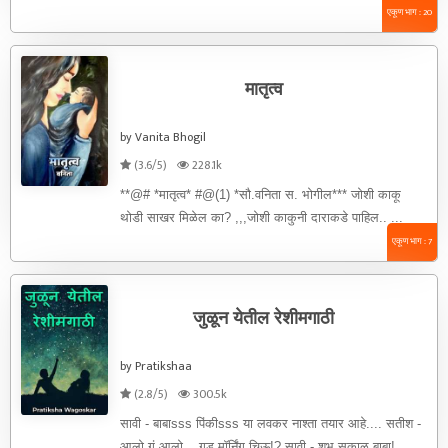
एकूण भाग : 20
मातृत्व
by Vanita Bhogil
(3.6/5)
228.1k
**@# *मातृत्व* #@(1) *सौ.वनिता स. भोगील*** जोशी काकू
थोडी साखर मिळेल का? ,,,जोशी काकुनी दाराकडे पाहिल.. ...
एकूण भाग : 7
जुळून येतील रेशीमगाठी
by Pratikshaa
(2.8/5)
300.5k
सावी - बाबाsss पिंकीsss या लवकर नाश्ता तयार आहे.... सतीश -
आलो गं आलो... गुड मॉर्निंग चिऊ!? सावी - शुभ सकाळ बाबा! ...