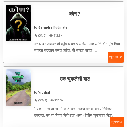
कोण?
by Gajendra Kudmate
(3.1/5)
512.9k
भर धाव रस्त्यावर ती बेधुंद धावत चाललेली आहे आणि दोन गुंड तिचा
सारखा पाठलाग करत आहेत. ती धावता धावता ...
एकूण भाग : 39
एक चुकलेली वाट
by Vrushali
(3.7/5)
223.3k
" अहो.... सोडा ना..." लाडीकसा नखरा करत तिने अनिकेतला
ढकलल. पण तो तिच्या विरोधाला असा थोडीच जुमाननार होता.
त्यानेही ...
एकूण भाग : 8