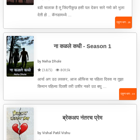
बडी चालाक है तू जिंदगीकुछ हसी पल देकर सारे गमो को भुला
देती हो .. कॅनडामध्ये ...
एकूण भाग : 26
ना कळले कधी - Season 1
by Neha Dhole
(3.8/5)
801.5k
आर्या अग उठ लवकर, आज ऑफिस चा पहिला दिवस ना तुझा
किमान पहिल्या दिवशी तरी उशीर नको उठ बघु ...
एकूण भाग : 35
ब्रेकअप नंतरच प्रेम
by Vishal Patil Vishu