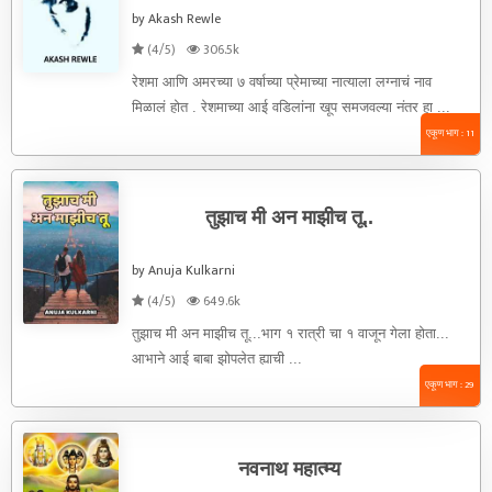
by Akash Rewle
(4/5)
306.5k
रेशमा आणि अमरच्या ७ वर्षाच्या प्रेमाच्या नात्याला लग्नाचं नाव
मिळालं होत . रेशमाच्या आई वडिलांना खूप समजवल्या नंतर हा ...
एकूण भाग : 11
तुझाच मी अन माझीच तू..
by Anuja Kulkarni
(4/5)
649.6k
तुझाच मी अन माझीच तू...भाग १ रात्री चा १ वाजून गेला होता...
आभाने आई बाबा झोपलेत ह्याची ...
एकूण भाग : 29
नवनाथ महात्म्य