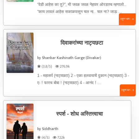
“वेडी आहेस का तु?”, मी जवळ जवळ नेहावर ओरडतच म्हणालो..
“काय लावलं आहेस सकाळपासुन चल ना.. चल ना? जाऊ ...
एकूण भाग : 21
दिवाकरांच्या नाट्यछटा
by Shankar Kashinath Garge (Divakar)
(3.8/5)
276.9k
1 - महासर्प (नाट्यछटा) 2 - एका हलवायाचें दुकान (नाट्यछटा) 3 -
एः ! फारच बोबा ! (नाट्यछटा) 4 - आनंद ! ...
एकूण भाग : 5
स्पर्श - शोध अस्तित्त्वाचा
by Siddharth
(4/5)
722k