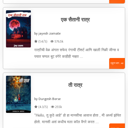
एक सैतानी रात्र
by jayesh zomate
(1.4/5)
576.5k
रात्रीची वेळ अंगात सफेद रंगाची टीशर्ट आणि खाली निळी जीन्स व
पयात चप्पल बूट वगेरे काहीही नव्हत ...
एकूण भाग : 48
ती रात्र
by Durgesh Borse
(4.3/5)
255k
"Hello, तु कुठे आहे" हो हा मानसीचा आवाज होता , मी अर्ध्या झोपेत
होतो. मानसी असं कधीच मला कॉल वैगरे करत ...