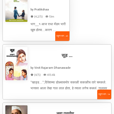
by Pratikshaa
(4.2/5)
1.1m
भाग__१ आज राधा मॅडम भारी
खुश होत्या...कारण ...
एकूण भाग : 45
सूड ...
by Vinit Rajaram Dhanawade
(4/5)
413.4k
"खाड्ड…",दिपेशच्या डोळ्यासमोर सकाळी सकाळीच तारे चमकले.
भानावर आला तेव्हा गाल लाल होता, हे त्याला लगेच कळलं. गालावर
हात ठेवून ...
एकूण भाग : 14
नवा प्रयोग...