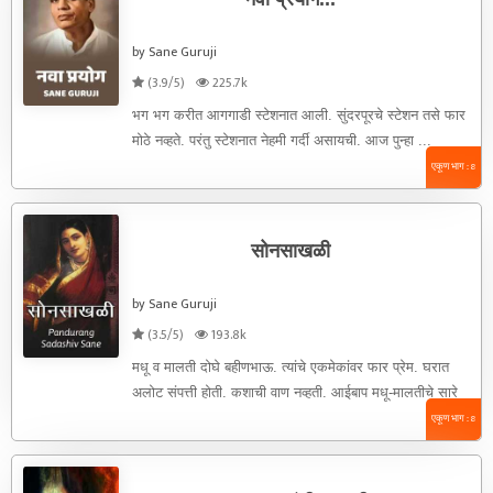
by Sane Guruji
(3.9/5)
225.7k
भग भग करीत आगगाडी स्टेशनात आली. सुंदरपूरचे स्टेशन तसे फार
मोठे नव्हते. परंतु स्टेशनात नेहमी गर्दी असायची. आज पुन्हा ...
एकूण भाग : 8
सोनसाखळी
by Sane Guruji
(3.5/5)
193.8k
मधू व मालती दोघे बहीणभाऊ. त्यांचे एकमेकांवर फार प्रेम. घरात
अलोट संपत्ती होती. कशाची वाण नव्हती. आईबाप मधू-मालतीचे सारे
...
एकूण भाग : 8