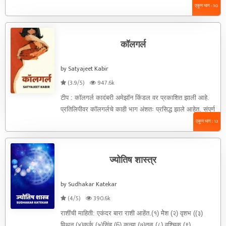
होती .आजकाल ऑफिस ...
एकूण भाग : 50
कॉलगर्ल
by Satyajeet Kabir
(3.9/5)
947.6k
टीप : कॉलगर्ल कादंबरी अमेझॉन किंडल वर प्रकाशित झाली आहे.
प्रतिलिपीवर कॉलगर्लचे काही भाग अंशतः प्रसिद्ध झाले आहेत. संपूर्ण
...
एकूण भाग : 12
ज्योतिष शास्त्र
by Sudhakar Katekar
(4/5)
390.6k
राशींची माहिती: एकंदर बारा राशी आहेंत.(१) मेेश (२) वृशभ ((३)
मिथून (४)कर्क (५)सिंह (6) कन्या (७)तूळ (८) वृश्चिक (९) ...