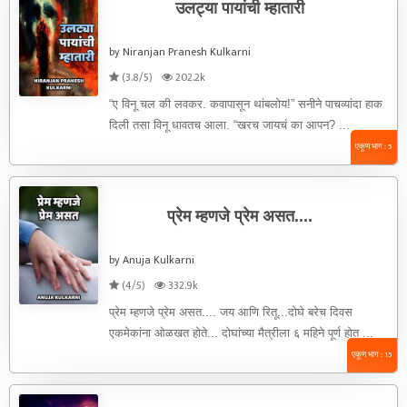
उलट्या पायांची म्हातारी
by Niranjan Pranesh Kulkarni
(3.8/5)
202.2k
“ए विनू चल की लवकर. कवापासून थांबलोय!” सनीने पाचव्यांदा हाक
दिली तसा विनू धावतच आला. “खरच जायचं का आपन? ...
एकूण भाग : 5
प्रेम म्हणजे प्रेम असत....
by Anuja Kulkarni
(4/5)
332.9k
प्रेम म्हणजे प्रेम असत.... जय आणि रितू...दोघे बरेच दिवस
एकमेकांना ओळखत होते... दोघांच्या मैत्रीला ६ महिने पूर्ण होत ...
एकूण भाग : 15