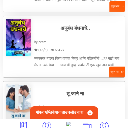
एकूण भाग : 12
अनुबंध बंधनाचे..
by prem
(3.6/5)
664.7k
नमस्कार माझ्या प्रिय वाचक मित्र आणि मैत्रिणींनो...?? माझे नाव
मेघना उर्फ मेघा.... आज मी तुम्हा सर्वांसाठी एक खुप छान अशी ...
एकूण भाग : 57
तू जाने ना
by दिपशिखा
मोफत एप्लिकेशन डाउनलोड करा
(3.6/5)
199.1k
तू जाने नाभाग - १ "सुहानी!!!! सुहानीss !!!! अरे यार, कबीर ची