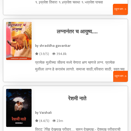
१.३प्रवेश तिसरा १.४प्रवेश चवथा १.५प्रवेश पाचवा
एकूण भाग : 5
लग्नानंतर च आयुष्य....
by shraddha gavankar
(3.9/5)
394.8k
प्रत्येक मुलीच्या जीवना मध्ये येणारा क्षण म्हणजे लग्न. प्रत्येक
मुलीला लग्न हे करावंच लागते. समाजा साठी,परिवारा साठी, स्वतःच्या
...
एकूण भाग : 6
रेशमी नाते
by Vaishali
(4.4/5)
2.1m
विराट ?पिहु दे‌खमुख परीवार... सुमन देखमुख:- देशमुख परीवाराची