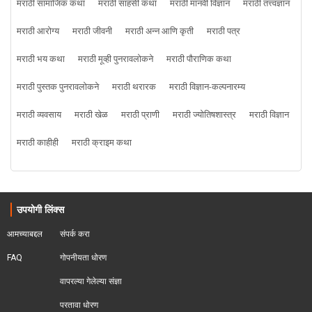
मराठी सामाजिक कथा
मराठी साहसी कथा
मराठी मानवी विज्ञान
मराठी तत्त्वज्ञान
मराठी आरोग्य
मराठी जीवनी
मराठी अन्न आणि कृती
मराठी पत्र
मराठी भय कथा
मराठी मूव्ही पुनरावलोकने
मराठी पौराणिक कथा
मराठी पुस्तक पुनरावलोकने
मराठी थरारक
मराठी विज्ञान-कल्पनारम्य
मराठी व्यवसाय
मराठी खेळ
मराठी प्राणी
मराठी ज्योतिषशास्त्र
मराठी विज्ञान
मराठी काहीही
मराठी क्राइम कथा
उपयोगी लिंक्स
आमच्याबद्दल
संपर्क करा
FAQ
गोपनीयता धोरण
वापरल्या गेलेल्या संज्ञा
परतावा धोरण 