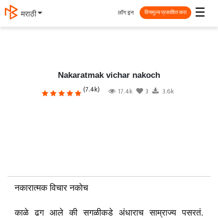
☰
लॉग इन
मराठी
विनामूल्य प्रकाशित करा
Nakaratmak vichar nakoch
(7.4k)
17.4k
3
3.6k
नकारात्मक विचार नकोच
काळे ढग आले की सगळीकडे अंधाराच साम्राज्य पसरतं.