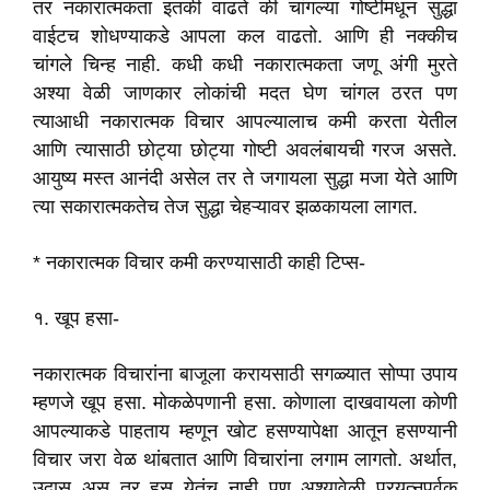
तर नकारात्मकता इतकी वाढते की चांगल्या गोष्टींमधून सुद्धा
वाईटच शोधण्याकडे आपला कल वाढतो. आणि ही नक्कीच
चांगले चिन्ह नाही. कधी कधी नकारात्मकता जणू अंगी मुरते
अश्या वेळी जाणकार लोकांची मदत घेण चांगल ठरत पण
त्याआधी नकारात्मक विचार आपल्यालाच कमी करता येतील
आणि त्यासाठी छोट्या छोट्या गोष्टी अवलंबायची गरज असते.
आयुष्य मस्त आनंदी असेल तर ते जगायला सुद्धा मजा येते आणि
त्या सकारात्मकतेच तेज सुद्धा चेहऱ्यावर झळकायला लागत.
* नकारात्मक विचार कमी करण्यासाठी काही टिप्स-
१. खूप हसा-
नकारात्मक विचारांना बाजूला करायसाठी सगळ्यात सोप्पा उपाय
म्हणजे खूप हसा. मोकळेपणानी हसा. कोणाला दाखवायला कोणी
आपल्याकडे पाहताय म्हणून खोट हसण्यापेक्षा आतून हसण्यानी
विचार जरा वेळ थांबतात आणि विचारांना लगाम लागतो. अर्थात,
उदास असू तर हसू येतंच नाही पण अश्यावेळी प्रयत्नपूर्वक