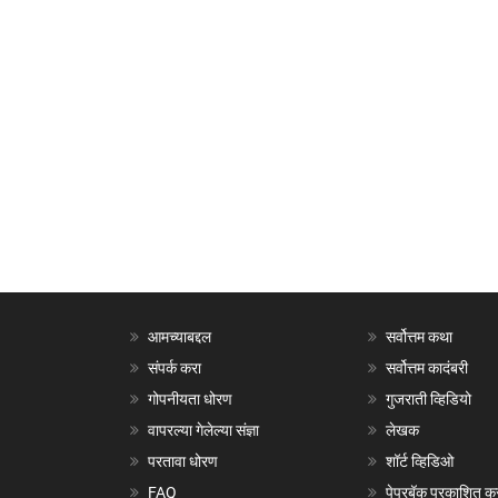
आमच्याबद्दल
सर्वोत्तम कथा
संपर्क करा
सर्वोत्तम कादंबरी
गोपनीयता धोरण
गुजराती व्हिडियो
वापरल्या गेलेल्या संज्ञा
लेखक
परतावा धोरण
शॉर्ट व्हिडिओ
FAQ
पेपरबॅक प्रकाशित क