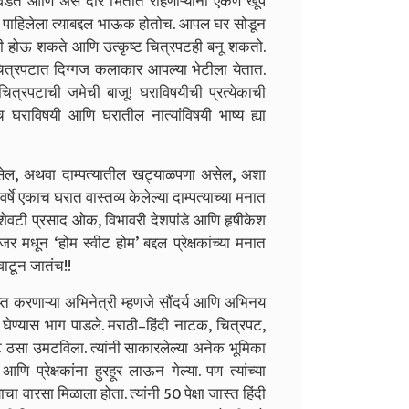
डत आणि असे दारं भिंतीत राहणाऱ्यांना ऐकणे खूप
 पाहिलेला त्याबद्दल भाऊक होतोच. आपल घर सोडून
री होऊ शकते आणि उत्कृष्ट चित्रपटही बनू शकतो.
चित्रपटात दिग्गज कलाकार आपल्या भेटीला येतात.
त्रपटाची जमेची बाजू! घराविषयीची प्रत्येकाची
च घराविषयी आणि घरातील नात्यांविषयी भाष्य ह्या
 असेल, अथवा दाम्पत्यातील खट्याळपणा असेल, अशा
र्षे एकाच घरात वास्तव्य केलेल्या दाम्पत्याच्या मनात
 शेवटी प्रसाद ओक, विभावरी देशपांडे आणि हृषीकेश
 मधून ‘होम स्वीट होम’ बद्दल प्रेक्षकांच्या मनात
वाटून जातंच!!
प्त करणाऱ्या अभिनेत्री म्हणजे सौंदर्य आणि अभिनय
घेण्यास भाग पाडले. मराठी–हिंदी नाटक, चित्रपट,
 ठसा उमटविला. त्यांनी साकारलेल्या अनेक भूमिका
आणि प्रेक्षकांना हुरहूर लाऊन गेल्या. पण त्यांच्या
वारसा मिळाला होता. त्यांनी 50 पेक्षा जास्त हिंदी