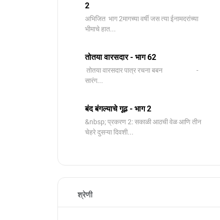
2
️अभिजित ️ भाग 2मागच्या वर्षी जस त्या ईनामदरांच्या
भीमाचे हात...
तोतया वारसदार - भाग 62
तोतया वारसदार पात्र रचना बबन -
सारंग...
बंद बंगल्याचे गूढ - भाग 2
&nbsp; प्रकरण 2: सकाळी आठची वेळ आणि तीन
चेहरे दुसऱ्या दिवशी...
श्रेणी