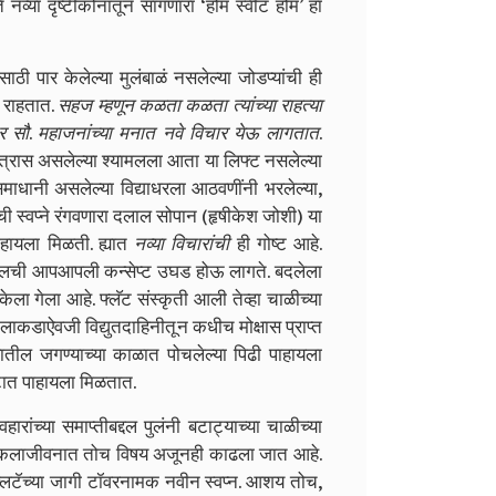
 नव्या दृष्टीकोनातून सांगणारा ‘होम स्वीट होम’ हा
ी पार केलेल्या मुलंबाळं नसलेल्या जोडप्यांची ही
ष राहतात.
सहज म्हणून कळता कळता त्यांच्या राहत्या
तर सौ
.
महाजनांच्या मनात नवे विचार येऊ लागतात
.
चा त्रास असलेल्या श्यामलला आता या लिफ्ट नसलेल्या
माधानी असलेल्या विद्याधरला आठवणींनी भरलेल्या,
ची स्वप्ने रंगवणारा दलाल सोपान (हृषीकेश जोशी) या
हायला मिळती. ह्यात
नव्या विचारांची
ही गोष्ट आहे.
राबद्दलची आपआपली कन्सेप्ट उघड होऊ लागते. बदलेला
ेला गेला आहे. फ्लॅट संस्कृती आली तेव्हा चाळीच्या
ाकडाऐवजी विद्युतदाहिनीतून कधीच मोक्षास प्राप्त
तील जगण्याच्या काळात पोचलेल्या पिढी पाहायला
टात पाहायला मिळतात.
रांच्या समाप्तीबद्दल पुलंनी बटाट्याच्या चाळीच्या
त्यकलाजीवनात तोच विषय अजूनही काढला जात आहे.
्लटॅच्या जागी टॉवरनामक नवीन स्वप्न. आशय तोच,