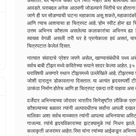
असतात. घर म्हणजे फक्त दारे भिंती नव्हेत अस बोलायला आव
आवडते. घराबद्दल अनेक आठवणी जोडल्याने भिंतीचे घर होताना
जाणे ही घर सोडण्याची घटना महाकाव्य असू शकते, महाकादंब
आणि त्याच आशयाचा हा चित्रपट आहे. 'होम स्वीट होम' ह्या 
उत्तम अभिनय कौशल्य असलेल्या कलाकारांचा अभिनय ह्या चि
व्याख्या वेगळी असली तरी घर हे प्रत्येकाला हवं असतं, या
चित्रपटात केलेलं दिसत.
नात्यात संवादाचे प्रेशर जपणे असेल, खाण्यासंबंधीचे पथ्य
सर्वच बाबी टीझर मध्ये कवितेच्या रूपाने सादर केल्या आहेत. ३५ व
घराविषयी असणारे स्थान टीझरमध्ये उल्लेखिले आहे. टीझरच्या
जोशी दारातून डोकावताना दिसतात. या अत्यंत हृदयस्पर्शी टीजर
उत्कंठा निर्माण होतेच आणि हा चित्रपट एकदा तरी पाहावा अस 
दर्जेदार अभिनयाच्या जोरावर भारतीय सिनेसृष्टीत लौकिक प्रा
कौशल्याच्या बळावर त्यांनी अल्पावधीतच सर्वांना आपली दखल 
मालिका अशा सर्वच माध्यमात त्यांनी आपल्या अभिनयाचा अमिट
गाजल्या. त्यांचे हृदयविकाराच्या झटक्यामुळे त्यां निधन झाले. 
कलाकृती अजरामर आहेत. रिमा यांना त्यांच्या आईकडून अभिनयाचा 