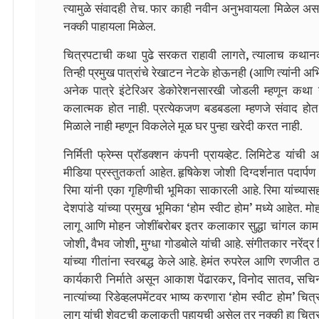
त्यामुळे संवादही तेच. फार काही नवीन अनुभवायला मिळेल 
नक्की पाहायला मिळेल.
चित्रपटाची कथा पुढे सरकत राहावी लागते, त्यालाच कथानक,
तिन्ही प्रमुख पात्रांचे रेखाटन नेटके होऊनही (आणि त्यांनी
अनेक पात्रे इंटेरिअर डेकोरेशनसारखी जोडली म्हणून कथा गु
कलात्मक होत नाही. प्रत्येकजण बडबडला म्हणजे संवाद हो
मिळाले नाही म्हणून विकलेले मूळ घर पुन्हा खरेदी करत नाही.
निर्मिती फ्रेम्स प्रॉडक्शन कंपनी प्रायव्हेट. लिमिटेड यांच
मीडिया प्रस्तुतकर्ता आहेत. हृषिकेश जोशी दिग्दर्शनात पदार्
रिमा यांनी एका गृहिणीची भूमिका साकारली आहे. रिमा यांच्यास
देशपांडे यांच्या प्रमुख भूमिका ‘होम स्वीट होम’ मध्ये आहेत.
लागू आणि मोहन जोशींबरोबर इतर कलाकार सुद्धा चांगल काम 
जोशी, वैभव जोशी, मुग्धा गोडबोले यांची आहे. संगीतकार नरेंद्
यांच्या गीतांना स्वरबद्ध केले आहे. हेमंत रुपरेल आणि रणजीत ठ
कार्यकारी निर्माते असून आकाश पेंढारकर, विनोद सातव, सचि
नात्यांच्या रिडेव्हलपमेंटवर भाष्य करणारा ‘होम स्वीट होम’
लागू यांची शेवटची कलाकृती पहायची असेल तर नक्की हा चित्