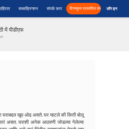
ाहिरात
सब्सक्रिप्शन
संपर्क करा
विनामूल्य प्रकाशित करा
लॉग इन  
ठी में पीडीएफ
्षा
्या घराबद्दल खूप ओढ असते. घर म्हटले की किती बोलू
ातं असत. घराशी अनेक आठवणी जोडल्या गेलेल्या