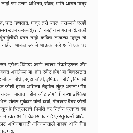
अस नाही पण उत्तम अभिनय, संवाद आणि आशय मात्र
 घाट म्हणतात. मात्र तसे घडत नसल्याने एरव्ही
 अभिनय उत्तम करूनही) हाती काहीच लागत नाही. बाकी
ंतागुंतीची बनत नाही. कविता टाकल्या म्हणून तो
त नाहीत. भाबडा म्हणजे भाऊक नव्हे आणि एक घर
ी असून प्रोअॅक्टिव्ह आणि स्वरूप रिक्रीएशन्स अँड
पण करत असलेल्या या ‘होम स्वीट होम’ या चित्रपटात
ह मोहन जोशी, स्पृहा जोशी, हृषिकेश जोशी, विभावरी
 मोहन जोशी ह्यांचा अभिनय नेहमीच सुंदर असतो!! रिम
करून जातात!! 'होम स्वीट होम’ ची कथा हृषिकेश
र भिडे, संतोष मुळेकर यांनी कवी, गीतकार वैभव जोशी
ाकूर हे चित्रपटाचे निर्माते तर नितीन प्रकाश वैद्य
न नारकर आणि विकास पवार हे प्रस्तुतकर्ते आहेत.
 चित्रपट अभिनयासाठी अभिनयासाठी पाहावा आणि रीमा
रपट पहा.