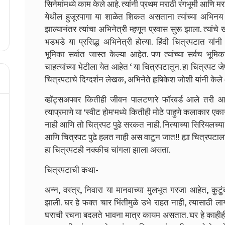
सिनेमांमध्ये काम केले आहे. त्यांनी प्रथम मराठी रंगभूमी आणि 
येथील हुजूरपागा या शाळेत शिकत असताना त्यांच्या अभिनय क्षमते
झाल्यानंतर त्यांचा अभिनेत्री म्हणून प्रवास सुरू झाला. त्यां
भडभडे या प्रसिद्ध अभिनेत्री होत्या. हिंदी चित्रपटात यांन
भूमिका सर्वात जास्त केल्या आहेत. पण त्यांच्या सर्वच भूम
चाहत्यांच्या भेटीला येत आहेत ‘ या चित्रपटातून. हा चित्रपट जेष
चित्रपटाचे दिग्दर्शन लेखक, अभिनेते हृषिकेश जोशी यांनी केले
व्हॉट्सअपवर कितीही जीवन पालटणारे फॉरवर्ड आले तरी 
त्याप्रमाणे या 'स्वीट होम'मध्ये कितीही मोठे पाहुणे कलाकार ए
नाही आणि तो चित्रपट पुढे सरकत नाही. नित्याच्या सिरियलच्य
आणि चित्रपट पुढे हलत नाही अस वाटून जात!! ह्या चित्रपट
हा चित्रपटही नक्कीच चांगला झाला असता.
चित्रपटाची कथा-
अन्न, वस्त्र, निवारा या मानवाच्या मुलभूत गरजा आहेत, कुट
झाली. घर हे फक्त चार भिंतीमुळे उभे राहत नाही, त्यासाठी ला
घराची रचना बदलते भावना मात्र कायम असतात. घर हे काहीह