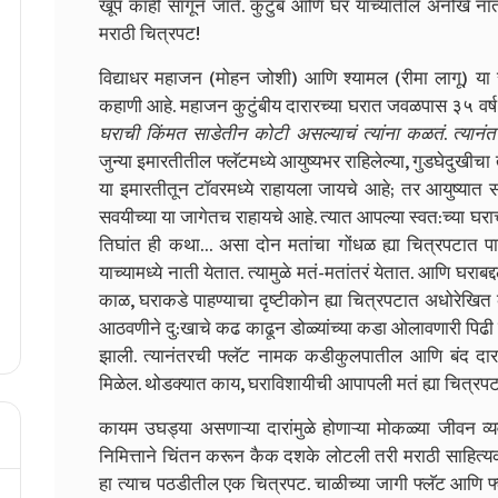
खूप काही सांगून जाते. कुटुंब आणि घर यांच्यातील अनोखे नाते
मराठी चित्रपट!
विद्याधर महाजन (मोहन जोशी) आणि श्यामल (रीमा लागू) या साठ
कहाणी आहे. महाजन कुटुंबीय दारारच्या घरात जवळपास ३५ वर्
घराची किंमत साडेतीन कोटी असल्याचं त्यांना कळतं
.
त्यानं
जुन्या इमारतीतील फ्लॅटमध्ये आयुष्यभर राहिलेल्या, गुडघेदुखी
या इमारतीतून टॉवरमध्ये राहायला जायचे आहे; तर आयुष्यात स
सवयीच्या या जागेतच राहायचे आहे. त्यात आपल्या स्वत:च्या घरा
तिघांत ही कथा… असा दोन मतांचा गोंधळ ह्या चित्रपटात पा
याच्यामध्ये नाती येतात. त्यामुळे मतं-मतांतरं येतात. आणि घ
काळ, घराकडे पाहण्याचा दृष्टीकोन ह्या चित्रपटात अधोरेखित क
आठवणीने दु:खाचे कढ काढून डोळ्यांच्या कडा ओलावणारी पिढी ल
झाली. त्यानंतरची फ्लॅट नामक कडीकुलपातील आणि बंद दारा
मिळेल. थोडक्यात काय, घराविशायीची आपापली मतं ह्या चित्रप
कायम उघड्या असणाऱ्या दारांमुळे होणाऱ्या मोकळ्या जीवन व्यवहा
निमित्ताने चिंतन करून कैक दशके लोटली तरी मराठी साहि
हा त्याच पठडीतील एक चित्रपट. चाळीच्या जागी फ्लॅट आणि फ