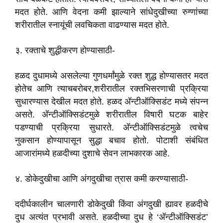
मदत होते. आणि वेदना कमी झाल्याने सांधेदुखीच्या रुग्णांच्या
शरीरातील स्नायूंची लवचिकता वाढण्यास मदत होते.
३. रक्ताचे शुद्धीकरण होण्यासाठी-
हळद दुधामध्ये असलेल्या गुणधर्मांमुळे रक्त शुद्ध होण्यासतर मदत
होतेच आणि त्याचबरोबर,शरीरातील रक्तभिसरणाची प्रक्रिया
सुधारण्यास देखील मदत होते. हळद अ‍ॅन्टीऑक्सिडंट मध्ये संपन्न
असते. अ‍ॅन्टीऑक्सिडंटमुळे शरीरातील विषारी घटक बाहेर
पडण्याची प्रक्रिया सुधारते. अ‍ॅन्टीऑक्सिडंटमुळे त्वचेच
नुकसान होण्यापासून सुद्धा बचाव होतो. पोटाशी संबंधित
आजारांमध्ये हळदीच्या दुशाचे सेवन लाभकारक आहे.
४. डोकेदुखीचा आणि अंगदुखीचा त्रास कमी करण्यासाठी-
ददीर्घकालीन चालणारी डोकेदुखी किंवा अंगदुखी ह्यावर हळदीचे
दुध अत्यंत प्रभावी असते. हळदीच्या दुध हे ‘अ‍ॅन्टीऑक्सिडंट’