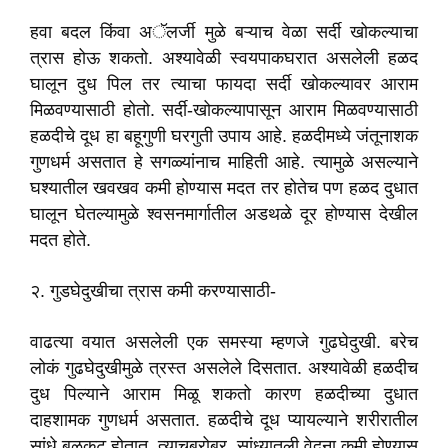
हवा बदल किंवा अॅलर्जी मुळे बऱ्याच वेळा सर्दी खोकल्याचा
त्रास होऊ शकतो. अश्यावेळी स्वयपाकघरात असलेली हळद
घालून दुध पिल तर त्याचा फायदा सर्दी खोकल्यावर आराम
मिळवण्यासाठी होतो. सर्दी-खोकल्यापासून आराम मिळवण्यासाठी
हळदीचे दूध हा बहूगुणी घरगुती उपाय आहे. हळदीमध्ये जंतूनाशक
गुणधर्म असतात हे सगळ्यांनाच माहिती आहे. त्यामुळे असल्याने
घश्यातील खवखव कमी होण्यास मदत तर होतेच पण हळद दुधात
घालून घेतल्यामुळे श्वसनमार्गातील अडथळे दूर होण्यास देखील
मदत होते.
२. गुडघेदुखीचा त्रास कमी करण्यासाठी-
वाढत्या वयात असलेली एक समस्या म्हणजे गुढघेदुखी. बरेच
लोकं गुढघेदुखीमुळे त्रस्त असलेले दिसतात. अश्यावेळी हळदीच
दुध पिल्याने आराम मिळू शकतो कारण हळदीच्या दुधात
दाहशामक गुणधर्म असतात. हळदीचे दूध प्यायल्याने शरीरातील
सांधे बळकट होतात. त्याचबरोबर, सांध्यातली वेदना कमी होण्यास