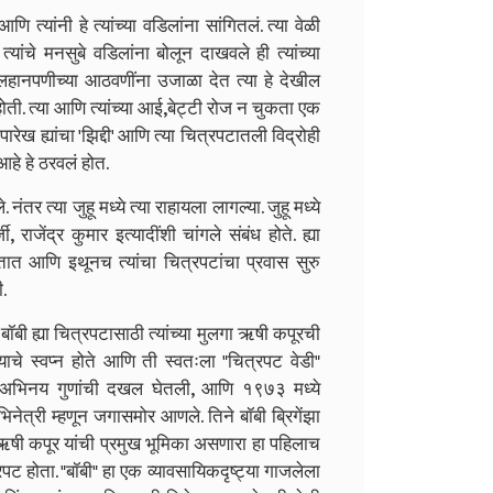
आणि त्यांनी हे त्यांच्या वडिलांना सांगितलं. त्या वेळी
 त्यांचे मनसुबे वडिलांना बोलून दाखवले ही त्यांच्या
 लहानपणीच्या आठवणींना उजाळा देत त्या हे देखील
ोती. त्या आणि त्यांच्या आई,बेट्टी रोज न चुकता एक
रेख ह्यांचा 'झिद्दी' आणि त्या चित्रपटातली विद्रोही
आहे हे ठरवलं होत.
 नंतर त्या जुहू मध्ये त्या राहायला लागल्या. जुहू मध्ये
, राजेंद्र कुमार इत्यादींशी चांगले संबंध होते. ह्या
त आणि इथूनच त्यांचा चित्रपटांचा प्रवास सुरु
.
ॉबी ह्या चित्रपटासाठी त्यांच्या मुलगा ऋषी कपूरची
ाचे स्वप्न होते आणि ती स्वतःला "चित्रपट वेडी"
 अभिनय गुणांची दखल घेतली, आणि १९७३ मध्ये
िनेत्री म्हणून जगासमोर आणले. तिने बॉबी ब्रिगेंझा
ी, ऋषी कपूर यांची प्रमुख भूमिका असणारा हा पहिलाच
ट होता. "बॉबी" हा एक व्यावसायिकदृष्ट्या गाजलेला