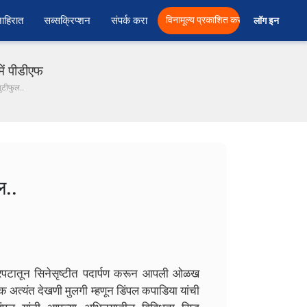
ाहिरात
सब्सक्रिप्शन
संपर्क करा
विनामूल्य प्रकाशित करा
लॉग इन  
ें पीडीएफ
ुटीफुल..
ल..
चित्रपटातून सिनेसृष्टीत पदार्पण करून आपली ओळख
क अत्यंत देखणी मुलगी म्हणून डिंपल कपाडिया यांची