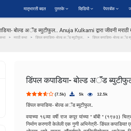
﻿मातृभारती बद्दल
पुस्तके 
व्हिडियो 
पेपरबॅक 
ज
डिया- बोल्ड अॅंड ब्युटीफुल.. Anuja Kulkarni द्वारा जीवनी मराठी म
कथा
मराठी कथा
डिंपल कपाडिया- बोल्ड अॅंड ब्युटीफुल..
डिंपल कपाडिया- बोल्ड अॅंड ब्य
डिंपल कपाडिया- बोल्ड अॅंड ब्युटीफु
(7.5k)
5k
12.5k
डिंपल कपाडिया- बोल्ड अॅंड ब्युटीफुल..
वयाच्या १६व्या वर्षी राज कपूर यांच्या " बॉबी " (१९७३) 
निर्माण करणारी केलेली एक गुणी अभिनेत्री- डिंपल कपाडिया! ए