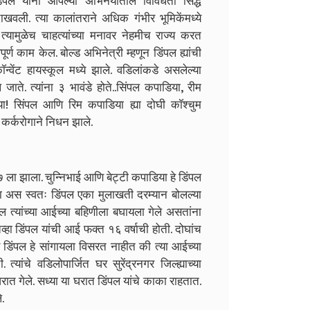
डिंपल यांनी आपल्या अभिनयातील विविधता सिद्ध
ली. त्या कालांतराने अधिक गंभीर भूमिकेंमध्ये
त्यामुळेच चाहत्यांच्या मनावर नेहमीच राज्य करत
र्ण काम केल. बोल्ड अभिनेत्री म्हणून डिंपल ह्यांची
वेंट हायस्कूल मध्ये झाले. वडिलांकडे असलेल्या
े जाते. त्यांना ३ भावंडे होते..सिंपल कपाडिया, रीम
या! सिंपल आणि रिम कपाडिया ह्या दोघी कॉश्चुम
 कर्करोगाने निधन झाले.
 ला झाला. चुन्निभाई आणि बेट्टी कपाडिया हे डिंपल
 होता अस स्वतः डिंपल एका मुलाखती दरम्यान बोलल्या
वडील त्यांच्या आईच्या बहिणीला बघायला गेले असतांना
्हा डिंपल यांची आई फक्त १६ वर्षाची होती. दोघांच
बर डिंपल हे सांगायला विसरत नाहीत की त्या आईच्या
्यांचे वडिलोपार्जित घर सुरेंद्रनगर जिल्ह्याच्या
रात गेले. सध्या या घरात डिंपल यांचे काका राहतात.
े.