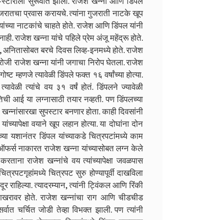
्ह-स्टोरीला सुरूवात झाली. राजेश खन्ना आणि डिंपल
जरातचा प्रवास करायचे. त्यांना गुजराती नाटके खूप
्या नाटकांचे चाहते होते. राजेश आणि डिंपल यांनी
. राजेश खन्ना यांचे पहिले प्रेम अंजू महेंद्रू होते.
, अनितासोबत बरचे दिवस लिव्ह-इनमध्ये होते. राजेश
रोजी राजेश खन्ना यांनी जगाचा निरोप घेतला. राजेश
ट म्हणजे त्यावेळी डिंपले फक्त १६ वर्षांच्या होत्या.
यावेळी त्यांचे वय ३१ वर्षं होतं. डिंपलने ज्यावेळी
ी तिची आई या लग्नासाठी तयार नव्हती. पण डिंपलच्या
 खन्नांसारखा सुपस्टार बनणार होता. काही दिवसांनी
ंच्यापेक्षा वयाने खूप लहान होत्या. या दोघांना दोन
च्या यशानंतर डिंपल यांच्याकडे चित्रपटांमध्ये काम
सर्व ऑफर्स नाकारत राजेश खन्ना यांच्यासोबत लग्न केले
रताना राजेश खन्नांचे वय त्यांच्यापेक्षा जवळपास
ित्रपटगृहांमध्ये चित्रपट सुरु होण्यापूर्वी दाखविला
ूर राहिल्या. त्यादरम्यान, त्यांनी ट्विंकल आणि रिंकी
 शिखरावर होते. राजेश खन्नांचा राग आणि चीडचीड
सर्वात चर्चित जोडी तेव्हा विभक्त झाली. पण त्यांनी