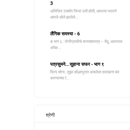
3
️अभिजित ️3समोर जिजा उभी होती, आपल्या पदराने
आपले ओले झालेले...
लैंगिक समस्या - 6
# भाग ६ : पोर्नोग्राफीचे मानसशास्त्र – मेंदू, अवास्तव
अपेक्ष...
पत्रसुमने...सुहाना सफर - भाग ९
प्रिय सोना..तुझा कोल्हापुरात असलेला दवाखाना बंद
करण्याच्या f...
श्रेणी