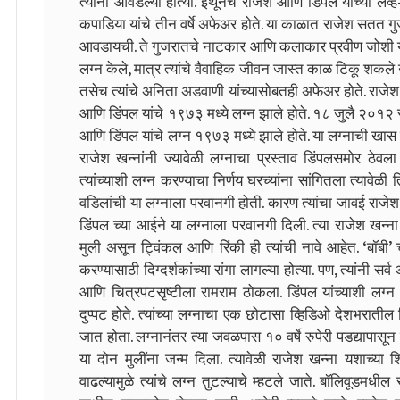
त्यांना आवडल्या होत्या. इथूनच राजेश आणि डिंपल यांच्या लव
कपाडिया यांचे तीन वर्षे अफेअर होते. या काळात राजेश सतत गु
आवडायची. ते गुजरातचे नाटकार आणि कलाकार प्रवीण जोशी यांच
लग्न केले, मात्र त्यांचे वैवाहिक जीवन जास्त काळ टिकू शकले नाही
तसेच त्यांचे अनिता अडवाणी यांच्यासोबतही अफेअर होते. राजेश
आणि डिंपल यांचे १९७३ मध्ये लग्न झाले होते. १८ जुलै २०१२ 
आणि डिंपल यांचे लग्न १९७३ मध्ये झाले होते. या लग्नाची खास गोष्
राजेश खन्नांनी ज्यावेळी लग्नाचा प्रस्ताव डिंपलसमोर ठेवला त्
त्यांच्याशी लग्न करण्याचा निर्णय घरच्यांना सांगितला त्यावेळ
वडिलांची या लग्नाला परवानगी होती. कारण त्यांचा जावई राजेश
डिंपल च्या आईने या लग्नाला परवानगी दिली. त्या राजेश खन्ना या
मुली असून ट्विंकल आणि रिंकी ही त्यांची नावे आहेत. ‘बॉबी’ 
करण्यासाठी दिग्दर्शकांच्या रांगा लागल्या होत्या. पण, त्यांनी 
आणि चित्रपटसृष्टीला रामराम ठोकला. डिंपल यांच्याशी लग्न क
दुप्पट होते. त्यांच्या लग्नाचा एक छोटासा व्हिडिओ देशभरातील च
जात होता. लग्नानंतर त्या जवळपास १० वर्षे रुपेरी पडद्यापासून द
या दोन मुलींना जन्म दिला. त्यावेळी राजेश खन्ना यशाच्या
वाढल्यामुळे त्यांचे लग्न तुटल्याचे म्हटले जाते. बॉलिवूडमधील 