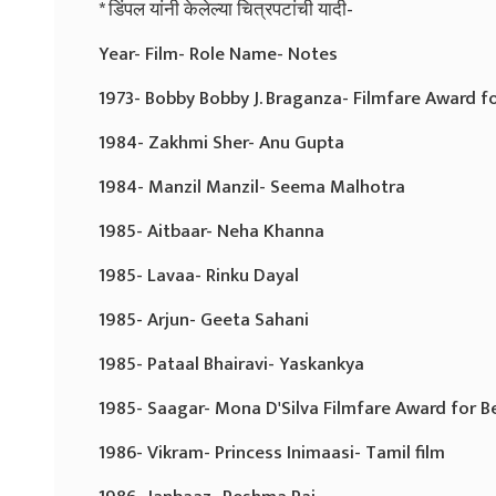
* डिंपल यांनी केलेल्या चित्रपटांची यादी-
Year- Film- Role Name- Notes
1973- Bobby Bobby J. Braganza- Filmfare Award f
1984- Zakhmi Sher- Anu Gupta
1984- Manzil Manzil- Seema Malhotra
1985- Aitbaar- Neha Khanna
1985- Lavaa- Rinku Dayal
1985- Arjun- Geeta Sahani
1985- Pataal Bhairavi- Yaskankya
1985- Saagar- Mona D'Silva Filmfare Award for B
1986- Vikram- Princess Inimaasi- Tamil film