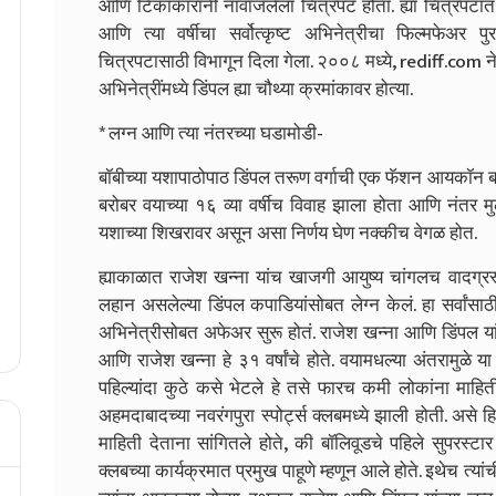
आणि टिकाकारांनी नावाजलेला चित्रपट होता. ह्या चित्रपटात
आणि त्या वर्षीचा सर्वोत्कृष्ट अभिनेत्रीचा फिल्मफेअर
चित्रपटासाठी विभागून दिला गेला. २००८ मध्ये, rediff.com ने प्
अभिनेत्रींमध्ये डिंपल ह्या चौथ्या क्रमांकावर होत्या.
* लग्न आणि त्या नंतरच्या घडामोडी-
बॉबीच्या यशापाठोपाठ डिंपल तरूण वर्गाची एक फॅशन आयकॉन बनल्
बरोबर वयाच्या १६ व्या वर्षीच विवाह झाला होता आणि नंतर मुलां
यशाच्या शिखरावर असून असा निर्णय घेण नक्कीच वेगळ होत.
ह्याकाळात राजेश खन्ना यांच खाजगी आयुष्य चांगलच वादग्रस्त ठ
लहान असलेल्या डिंपल कपाडियांसोबत लेग्न केलं. हा सर्वांसा
अभिनेत्रीसोबत अफेअर सुरू होतं. राजेश खन्ना आणि डिंपल यांच ल
आणि राजेश खन्ना हे ३१ वर्षांचे होते. वयामधल्या अंतरामुळे या 
पहिल्यांदा कुठे कसे भेटले हे तसे फारच कमी लोकांना माहि
अहमदाबादच्या नवरंगपुरा स्पोर्ट्स क्लबमध्ये झाली होती. असे हिम
माहिती देताना सांगितले होते, की बॉलिवूडचे पहिले सुपरस्टा
क्लबच्या कार्यक्रमात प्रमुख पाहूणे म्हणून आले होते. इथेच त्या