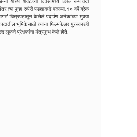
ा यांच्या शेवटच्या दिवसांमध्ये डिंपल बऱ्याचदा
र त्या पुन्हा रुपेरी पडद्याकडे वळल्या. १० वर्षे ब्रेक
’ चित्रपटातून केलेले पदार्पण अनेकांच्या भुवया
पटातील भूमिकेसाठी त्यांना फिल्मफेअर पुरस्कारही
 लूकने प्रेक्षकांना मंत्रमुग्ध केले होते.