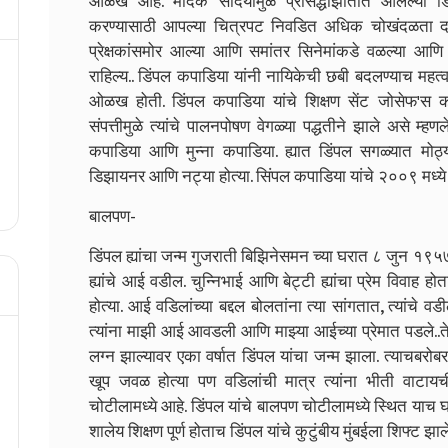
ओळख आहे. मादक सौंदर्यामुळे प्रसिद्धीझोतात आलेल्या 
करण्यासाठी आपल्या चित्रपट निवडित अधिक चोखंदळता दाखव
प्रेक्षकांसमोर आल्या आणि समांतर सिनेमांकडे वळल्या आणि 
राहिल्य.. डिंपल कपाडिया यांनी नायिकेची छबी बदलण्याच महत्वपू
ओळख होती. डिंपल कपाडिया यांचे शिक्षण सेंट जोसेफ'स कॉन्
संपत्तीमुळे त्यांचे पालनपोषण वेगळ्या पद्धतीने झाले असे म्हणल
कपाडिया आणि मुन्ना कपाडिया. ह्यात डिंपल सगळ्यात मोठ्
डिझायनर आणि नट्या होत्या. सिंपल कपाडिया यांचे २००९ मध्ये
बालपण-
डिंपल ह्यांचा जन्म गुजराती बिझिनेसमन च्या घरात ८ जुन १९५७
ह्यांचे आई वडील. चुन्निभाई आणि बेट्टी ह्यांचा प्रेम विवाह
होत्या. आई वडिलांच्या बद्दल बोलतांना त्या सांगतात, त्यांचे 
त्यांना माझी आई आवडली आणि माझ्या आईच्या प्रेमात पडले..तेव
लग्न झाल्यावर एका वर्षात डिंपल यांचा जन्म झाला. त्याचबरो
खूप जवळ होत्या पण वडिलांची मात्र त्यांना भीती वाटायची. त
चोटीलामध्ये आहे. डिंपल यांचे बालपण चोटीलामध्ये स्थित याच घ
शालेय शिक्षण पूर्ण होताच डिंपल यांचे कुटुंबीय मुंबईला शिफ्ट झाल