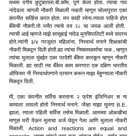
मध्यम वर्गीय कुटुंबातला.बी.कॉम. पूर्ण केला होता. त्याचा गाव
नांदेडला चांगली नौकरी मिळाली नव्हती म्हणून सोलापुरात एका
कंपनीत सर्व्हिस करत होता. मन काही रमेना.त्याला पाहिजे होत
बँकेची नौकरी.तो पर्यंत त्याचे वय २८ चा जवळ आली होती.
त्याची आई म्हणजे माझे सासूबाई नांदेड मुनसिपालिटी मध्ये सदस्य
होते.त्यांनी ३/४ गरजूवंत महिलांना, निस्वार्थ मनाने शिक्षकांची
नौकरी मिळवून दिली होती.ह्या त्यांचा निष्कामकर्माचा फळ , म्हणून
त्यांचा मुलाला मुंबईत एका परदेशी बँकेत कारकून म्हणून नौकरी
मिळाली. ह्या साठी त्या बँकेत काम करणारा एक दक्षिण भारतीय
ऑफिसर नी निस्वार्थपणाने प्रयत्न करून माझा मेहुण्याला नौकरी
मिळवून दिली.
मी, एका कंपनीत सर्विस करताना २ फ्रेश इंजिनिअर स ना
कामाला लावलो होतो निस्वार्थ मनाने. जेंव्हा माझा मुलगा B.E.
झाला, त्याला पहिली सर्विस तसेच मिळाली. आमच्या ओळखीचा
माणूस घरी येऊन मुलाचा अर्ज घेवून गेला आणि मुलाला नोकरी
मिळाली. Action and reactions are equal and