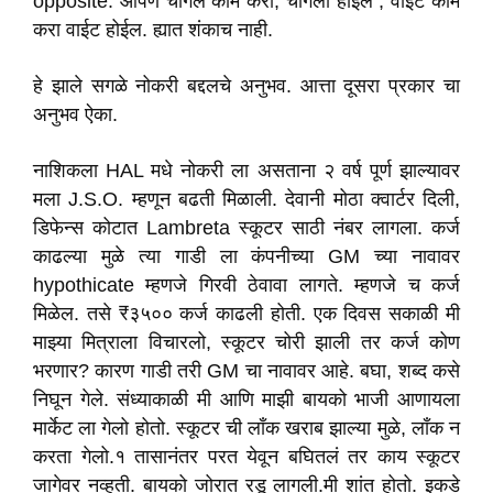
opposite. आपण चांगले काम करा, चांगला होईल , वाईट काम
करा वाईट होईल. ह्यात शंकाच नाही.
हे झाले सगळे नोकरी बद्दलचे अनुभव. आत्ता दूसरा प्रकार चा
अनुभव ऐका.
नाशिकला HAL मधे नोकरी ला असताना २ वर्ष पूर्ण झाल्यावर
मला J.S.O. म्हणून बढती मिळाली. देवानी मोठा क्वार्टर दिली,
डिफेन्स कोटात Lambreta स्कूटर साठी नंबर लागला. कर्ज
काढल्या मुळे त्या गाडी ला कंपनीच्या GM च्या नावावर
hypothicate म्हणजे गिरवी ठेवावा लागते. म्हणजे च कर्ज
मिळेल. तसे ₹३५०० कर्ज काढली होती. एक दिवस सकाळी मी
माझ्या मित्राला विचारलो, स्कूटर चोरी झाली तर कर्ज कोण
भरणार? कारण गाडी तरी GM चा नावावर आहे. बघा, शब्द कसे
निघून गेले. संध्याकाळी मी आणि माझी बायको भाजी आणायला
मार्केट ला गेलो होतो. स्कूटर ची लाँक खराब झाल्या मुळे, लाँक न
करता गेलो.१ तासानंतर परत येवून बघितलं तर काय स्कूटर
जागेवर नव्हती. बायको जोरात रडू लागली.मी शांत होतो. इकडे