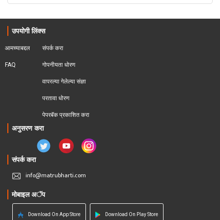
उपयोगी लिंक्स
आमच्याबद्दल
संपर्क करा
FAQ
गोपनीयता धोरण
वापरल्या गेलेल्या संज्ञा
परतावा धोरण 
पेपरबॅक प्रकाशित करा
अनुसरण करा
संपर्क करा
info@matrubharti.com
मोबाइल अॅप
Download On App Store
Download On Play Store