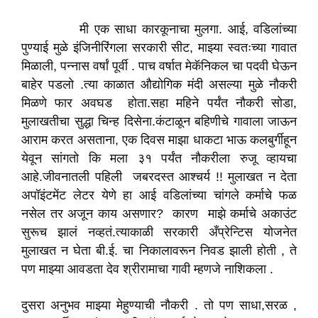
मी एक साधा कारकूनाचा मुलगा. आई, वडिलांच्या
पुण्याई मुळे इंजिनीरिंगला सरकारी सीट, माझ्या स्वतःच्या गावात
मिळाली, पन्नास वर्षां पूर्वी . पाच वर्षात मेकॅनिकल चा पदवी घेऊन
बाहेर पडलो .त्या काळात औद्योगिक मंदी असल्या मुळे नौकरी
मिळणे फार अवघड होता.सहा महिने पर्यंत नौकरी सोडा,
मुलाखतीचा सुद्धा चिन्ह दिसेना.कंटाळून बहिणीचे गावाला जाऊन
आराम करत असताना, एक दिवस माझा धाकटा भाऊ कलबुर्गीहून
येवून सांगतो कि मला ३१ पर्यंत नौकरीला रुजू व्हायचा
आहे.जीवनातली पहिली जबरदस्त आश्चर्य !! मुलाखत न देता
अपॉइंटमेंट लेटर येणे हा आई वडिलांच्या चांगले कर्माचे फळ
नसेल तर अजून काय असणार? कारण माझे कर्माचे अकाउंट
सुरूच झालं नव्हतं.त्याकाळी सरकारी अँप्रेन्टिस योजनेत
मुलाखत न घेता बी.ई. चा निकालावरून निवड झाली होती , ते
पण माझ्या आवडता देव श्रीरामाचा गावी म्हणजे नाशिकला .
दुसरा अनुभव माझ्या मेहुण्याची नौकरी . तो पण साधा,सरळ ,