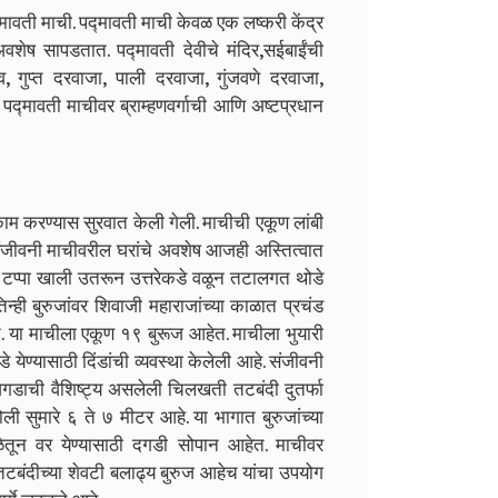
्मावती माची. पद्मावती माची केवळ एक लष्करी केंद्र
शेष सापडतात. पद्मावती देवीचे मंदिर,सईबाईंची
, गुप्त दरवाजा, पाली दरवाजा, गुंजवणे दरवाजा,
पद्मावती माचीवर ब्राम्हणवर्गाची आणि अष्टप्रधान
धकाम करण्यास सुरवात केली गेली. माचीची एकूण लांबी
े. संजीवनी माचीवरील घरांचे अवशेष आजही अस्तित्वात
ला टप्पा खाली उतरून उत्तरेकडे वळून तटालगत थोडे
िन्ही बुरुजांवर शिवाजी महाराजांच्या काळात प्रचंड
त. या माचीला एकूण १९ बुरूज आहेत. माचीला भुयारी
येण्यासाठी दिंडांची व्यवस्था केलेली आहे. संजीवनी
ाजगडाची वैशिष्ट्य असलेली चिलखती तटबंदी दुतर्फा
ी सुमारे ६ ते ७ मीटर आहे. या भागात बुरुजांच्या
ळेतून वर येण्यासाठी दगडी सोपान आहेत. माचीवर
 तटबंदीच्या शेवटी बलाढ्य बुरुज आहेच यांचा उपयोग