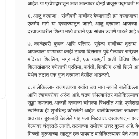
आहेत. या प्रवेशद्वारातून आत आल्यावर दोन्ही बाजूस पद्मावती म
६. आळू दरवाजा : संजीवनी माचीवर येण्यासाठी ह्या दरवाजाचा
एकमेव मार्ग या दरवाज्यातून जातो. आळू दरवाजा आजच्या 
दरवाज्यावरील शिल्पा मध्ये वाघाने एक सांबार उताणे पाडले आहे
७. काळेश्र्वरी बुरूज आणि परिसर- सुवेळा माचीच्या दुसऱ्या
आपल्याला पाण्याच्या काही टाक्या दिसतात. पुढे गेल्यावर रामेश्र्
मंदिरात शिवलिंग, भग्र नंदी, एक यक्षमूर्ती अशी विविध शिल्
शिलाखंडावर गणेशाची प्रतिमा, पार्वती, शिवलिंग अशी शिल्पे आहेत.
येथेच तटात एक गुप्त दरवाजा देखील आढळतो.
८. बालेकिल्ला- राजगडाच्या सर्वात उंच भाग म्हणजे बालेकिल्ल
आणि त्याचबरोबर अरुंद आहे. चढण संपल्यानंतर बालेकिल्ल्य
सुद्धा म्हणतात. आजही दरवाजा चांगल्या स्थितीत आहे. प्रवेशद
स्वस्तिक ही शुभचिन्ह कोरलेली आहेत. बालेकिल्ल्याला साधार
अंतरावर बुरूजही ठेवलेले पाहायला मिळतात. दरवाज्यातून आत
गेल्यावर चंद्रतळे लागते. तळ्याच्या समोरच उत्तर बुरूज आहे.
मिळतो. बुरुजाच्या खालून एक पायवाट बालेकिल्ल्यावर येते आत