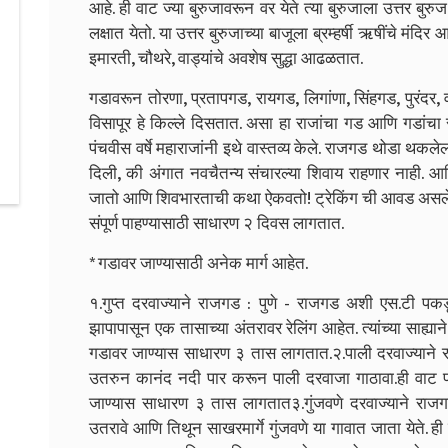
आहे. ही वाट ज्या बुरुजावरून वर येते त्या बुरुजाला उत्तर बुरु
लक्षात येतो. या उत्तर बुरुजाच्या बाजूला ब्रम्हर्षी ऋषींचे मंद
इमारती, चौथरे, वाड्यांचे अवशेष सुद्धा आढळतात.
गडावरून तोरणा, प्रतापगड, रायगड, लिगांणा, सिंहगड, पुरंदर, 
विसापूर हे किल्ले दिसतात. असा हा राजांचा गड आणि गडा
पंचवीस वर्षे महाराजांनी इथे वास्तव्य केले. राजगड थोडा थ
दिली, की अंगात नवचैतन्य संचारल्या शिवाय राहणार नाही. आण
जातो आणि शिवभारताची कथा ऐकवतो! ट्रेकिंग ची आवड असले
संपूर्ण पाहण्यासाठी साधारण २ दिवस लागतात.
* गडावर जाण्यासाठी अनेक मार्ग आहेत.
१.गुप्त दरवाज्याने राजगड : पुणे - राजगड अशी एस.टी पकड
झापापासून एक तासाच्या अंतरावर रेलिंग आहेत. त्यांच्या साह्या
गडावर जाण्यास साधारण ३ तास लागतात.
२.पाली दरवाज्याने रा
उतरुन कानंद नदी पार करून पाली दरवाजा गाठावा.ही वाट पाय
जाण्यास साधारण ३ तास लागतात
३.गुंजवणे दरवाज्याने राजगङ
उतरावे आणि तिथून साखरमार्गे गुंजवणे या गावात जाता येते.