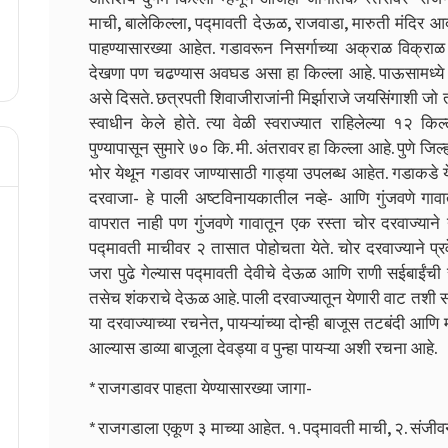
माची, बालेकिल्ला, पद्मावती देऊळ, राजवाडा, मारुती मंदिर आ
पाहण्यासारख्या आहेत. गडावरून निसर्गाच्या अक्राळ विक्रा
देखणा पण चढण्यास अवघड असा हा किल्ला आहे. पाऊसामध्ये 
असे दिसते. छत्रपती शिवाजीराजांनी मिर्झाराजे जयसिंगाशी जो तह 
स्वाधीन केले होते. त्या वेळी स्वराज्यात राहिलेल्या १२ किल
पुण्यापासून सुमारे ७० कि. मी. अंतरावर हा किल्ला आहे. पुणे जिल्ह
भोर येथून गडावर जाण्यासाठी गाड्या उपलब्ध आहेत. गडाकडे येण्
दरवाजा- हे पाली अष्टविनायकातील नव्हे- आणि गुंजवणे गावा
वापरात नाही पण गुंजवणे गावातून एक रस्ता चोर दरवाज्याने य
पद्मावती माचीवर २ तासात पोहोचता येते. चोर दरवाज्याने प्
जरा पुढे गेल्यास पद्मावती देवीचे देऊळ आणि राणी सईबाईंची स
तसेच शंकराचे देऊळ आहे. पाली दरवाज्यातून येणारी वाट तशी सो
या दरवाज्याच्या रचनेत, पायऱ्यांच्या दोन्ही बाजूस तटबंदी आण
आल्यास डाव्या बाजूला देवड्या व पुन्हा पायऱ्या अशी रचना आहे.
* राजगडावर पाहता येण्यासारख्या जागा-
* राजगडाला एकूण ३ माच्या आहेत. १. पद्मावती माची, २. संजीवन