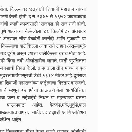
 होता. किल्ल्यावर छत्रपती शिवाजी महाराज यांच्या
ी उभारणी केली होती. इ.स. १६४५ ते १६७२ जवळजवळ
ाजांची काही काळासाठी ‘राजगड’ ही राजधानी होती.
ुणे शहराच्या नैर्ऋत्येला ४८ किलोमीटर अंतरावर
र अंतरावर नीरा-वेळवंडी-कानंदी आणि गुंजवणी या
ोरणा किल्ल्याचा बालेकिल्ला आकाराने लहान असल्यामुळे
जगड दुर्गम असून त्याचा बालेकिल्ला बराच मोठा आहे.
डी किंवा नदी ओलांडावीच लागते. एवढी सुरक्षितता
 राजगडाची निवड केली. राजगडाला तीन माच्या व एक
मुद्रसपाटीपासूनची उंची १३९४ मीटर आहे. दुर्गराज
 हा शिवाजी महाराजांच्या कर्तृत्वाचा विस्तार दाखवतो.
धानी म्हणून २५ वर्षाचा काळ इथे गेला. याव्यतिरिक्त
माचा जन्म व सईबाईंचे निधन या महत्त्वाच्या घटना
पाऊलवाटा आहेत. वेळवंड,मळे,भूतुंडे,पाल
काही पाऊलवाटा वापरात नाहीत. दाटझाडी आणि अतिशय
्लक्षित आहेत.
' किल्ल्याचा गौरव केला जातो. गडावर, संजीवनी