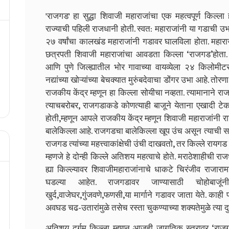
'राजगड' हा सुद्धा शिवाजी महाराजांचा एक महत्वपूर्ण किल्ला
राज्याची पहिली राजधानी होती. स्वत: महाराजांनी या गडाच
२७ वर्षांचा कालखंड महाराजांनी गडावर घालविला होता. महार
छत्रपती शिवाजी महाराजांचा आवडता किल्ला ‘राजगड’होता. प
आणि पुणे जिल्ह्यातील भोर गावाच्या वायव्येला २४ किलोमीट
नद्यांच्या खोऱ्यांच्या बेचक्यात मुरुंबदेवाचा डोंगर उभा आहे. त
राजकीय केंद्र म्हणून हा किल्ला सोयीचा नव्हता. त्यामानाने रा
त्याचबरोबर, राजगडाकडे कोणत्याही बाजूने येताना एखादी टेक
होती,म्हणून आपले राजकीय केंद्र म्हणून शिवाजी महाराजांनी
बालेकिल्ला आहे. राजगडचा बालेकिल्ला खूप उंच असून त्याची स
राजगड त्यांच्या महत्त्वाकांक्षेची उंची दाखवतो, तर किल्ले रायगड
म्हणजे हे दोन्ही किल्ले अतिशय महत्वाचे होते. मराठेशाहीची राज
ह्या किल्ल्यावर शिवाजीमहाराजांनाचे धाकटे चिरंजीव राजारा
घडल्या आहेत. राजगडावर जाण्यासाठी चोहोबाजूंनी 
खुर्द,वाजेघर,गुंजवणे,फणसी,या मार्गाने गडावर जाता येते. 
अवघड चढ-उतारांमुळे तसेच रस्ता चुकण्याच्या शक्यतेमुळे त्या दुर
अतिशय दुर्गम किल्ला म्हणून आजही जागतिक स्तरावर ‘राजगड