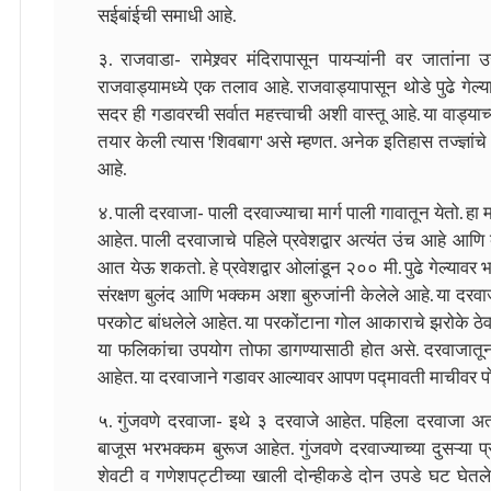
सईबांईची समाधी आहे.
३. राजवाडा- रामेश्र्वर मंदिरापासून पायऱ्यांनी वर जातां
राजवाड्यामध्ये एक तलाव आहे. राजवाड्यापासून थोडे पुढे गेल्य
सदर ही गडावरची सर्वात महत्त्वाची अशी वास्तू आहे. या वाड्य
तयार केली त्यास 'शिवबाग' असे म्हणत. अनेक इतिहास तज्ज्ञ
आहे.
४. पाली दरवाजा- पाली दरवाज्याचा मार्ग पाली गावातून येतो. हा 
आहेत. पाली दरवाजाचे पहिले प्रवेशद्वार अत्यंत उंच आहे आणि बऱ
आत येऊ शकतो. हे प्रवेशद्वार ओलांडून २०० मी. पुढे गेल्यावर भरभ
संरक्षण बुलंद आणि भक्कम अशा बुरुजांनी केलेले आहे. या दरवा
परकोट बांधलेले आहेत. या परकोंटाना गोल आकाराचे झरोके ठेव
या फलिकांचा उपयोग तोफा डागण्यासाठी होत असे. दरवाजातून आ
आहेत. या दरवाजाने गडावर आल्यावर आपण पद्मावती माचीवर प
५. गुंजवणे दरवाजा- इथे ३ दरवाजे आहेत. पहिला दरवाजा अत्यं
बाजूस भरभक्कम बुरूज आहेत. गुंजवणे दरवाज्याच्या दुसऱ्या प्रव
शेवटी व गणेशपट्टीच्या खाली दोन्हीकडे दोन उपडे घट घे