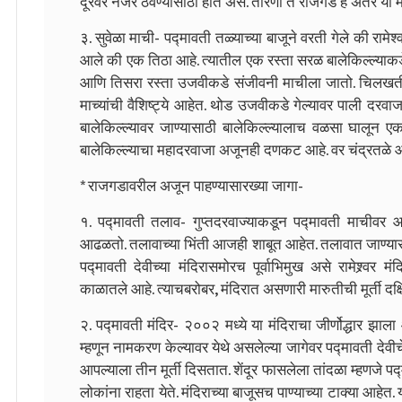
दूरवर नजर ठेवण्यासाठी होत असे. तोरणा ते राजगड हे अंतर या मा
३. सुवेळा माची- पद्मावती तळ्याच्या बाजूने वरती गेले की रामेश
आले की एक तिठा आहे. त्यातील एक रस्ता सरळ बालेकिल्ल्याकड
आणि तिसरा रस्ता उजवीकडे संजीवनी माचीला जातो. चिलखती 
माच्यांची वैशिष्ट्ये आहेत. थोड उजवीकडे गेल्यावर पाली दरव
बालेकिल्ल्यावर जाण्यासाठी बालेकिल्ल्यालाच वळसा घाल
बालेकिल्ल्याचा महादरवाजा अजूनही दणकट आहे. वर चंद्रतळे आहे 
* राजगडावरील अजून पाहण्यासारख्या जागा-
१. पद्मावती तलाव- गुप्तदरवाज्याकडून पद्मावती माचीवर
आढळतो. तलावाच्या भिंती आजही शाबूत आहेत. तलावात जाण्यास
पद्मावती देवीच्या मंदिरासमोरच पूर्वाभिमुख असे रामेश्र्वर 
काळातले आहे. त्याचबरोबर, मंदिरात असणारी मारुतीची मूर्ती दक्
२. पद्मावती मंदिर- २००२ मध्ये या मंदिराचा जीर्णोद्धार झाला 
म्हणून नामकरण केल्यावर येथे असलेल्या जागेवर पद्मावती देवी
आपल्याला तीन मूर्ती दिसतात. शेंदूर फासलेला तांदळा म्हणजे पद्
लोकांना राहता येते. मंदिराच्या बाजूसच पाण्याच्या टाक्या आहेत.