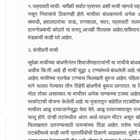
१. पद्मावती माची- यापैंकी सर्वात प्रशस्त अशी माची म्हणजे पद
नसून निवासाचे ठिकाणही होते. माचीवर बांधकामाचे अनेक अव
समाधी, हवालदारांचा वाडा, रत्नशाळा, सदर, पद्मावती तलाव
दारुगोळ्याची कोठारे या वास्तू आजही शिल्लक आहेत.याशिवाय 
मंडळाची काही घरे आहेत.
२. संजीवनी माची
सुवेळा माचीच्या बांधणीनंतर शिवाजीमहाराजांनी या माचीचे बां
अडीच कि.मी. आहे. ही माची सुद्धा ३ टप्प्यांमध्ये बांधलेली आह
आहेत. माचीच्या प्रत्येक टप्प्यास चिलखती बुरुज आहेत. पहि
मागे चालत गेल्यावर तीन तिहेरी बांधणीचे बुरूज लागतात. या त
मोठा तोफा असाव्यात. या माचीवर अनेक पाण्याच्या टाक्या आहे
परकोटाची योजना केलेली आहे. या भुयारातून बाहेरील तटबंदीकडे 
माचीवर आळू दरवाजानेसुद्धा येता येते. आळू दरवाज्यापासून र
चालू होते. दोन्ही तटांमधील अंतर अर्धा-पाऊण मीटर असून खोल
चिलखतात उतरण्यासाठी पायऱ्यांच्या दिंडा आहेत. तसेच ना
तटबंदीमध्ये काही जागी प्रातर्विधीची ठिकाणे आढळतात. दुहेरी