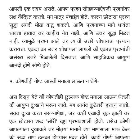
आपली एक सवय असते. आपण प्रश्न सोडवण्याऐवजी प्रश्नांवर
लक्ष केंद्रित करतो. मग मात्र पंचाईत होते. कारण छोटासा प्रश्न
सुद्धा अगदी मोठा वाटू शकतो. आणि प्रश्नाच्या मागे धावंता
धावता हातात तर काहीच येत नाही. आणि उत्तर सुद्धा मिळत
नाही. त्यामुळे प्रश्न आले तर त्याची उत्तरे शोधायचा प्रयत्न
करायचा. एकदा का उत्तर शोधायला लागलो की एकाच प्रश्नांची
असंख्य उत्तरे मिळालेली दिसतात. आणि साहजिकच आयुष्य
आनंदी होणे सोप्पे होते.
५. कोणतीही गोष्ट जास्ती मनाला लाऊन न घेणे-
अस दिसून येते की कोणतीही छुल्लक गोष्ट मनाला लाऊन घेतली
की आयुष्य दुःखाने भरून जाते. मग आनंद कुठेतरी हरवून जातो.
सतत दुःख करत बसण्यापेक्षा, जर कधी एखादी चूक झाली तर
एक छोटासा शब्द 'सॉरी' खूप प्रभावशाली होतो. तसेच कोणी
आपल्याला दुखावले तर मोठ्या मानाने त्या माणसाला माफ केल
की सुद्धा ताण हलका होण्यास मदत होते. काही गोष्टी आपल्या