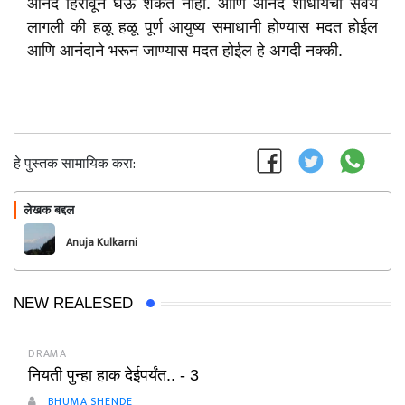
आनंद हिरावून घेऊ शकत नाही. आणि आनंद शोधायची सवय
लागली की हळू हळू पूर्ण आयुष्य समाधानी होण्यास मदत होईल
आणि आनंदाने भरून जाण्यास मदत होईल हे अगदी नक्की.
हे पुस्तक सामायिक करा:
लेखक बद्दल
फॉलो करा
Anuja Kulkarni
NEW REALESED
DRAMA
नियती पुन्हा हाक देईपर्यंत.. - 3
BHUMA SHENDE