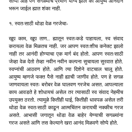
सोप्पी आहे पण सगळ्याच प्रमाण योग्य झाल की आयुष्य आनंदाने
भरून जाईल ह्यात शंका नाही.
१. स्वतःसाठी थोडा वेळ गरजेचा-
खूप काम, खूप ताण.. ह्यातून स्वतःकडे पाहायला, स्व संवाद
करायला वेळ मिळतच नाही. जर आपण स्वतःशीच कनेक्ट झालो
नाही तर आनंदी होण्याचा एक मार्ग बंद होतो. आपण स्वतःसाठी
जेव्हा वेळ देतो तेव्हा नवीन नवीन कल्पना सुचायला सुरवात होते.
स्वप्नांची आठवण होते. आणि त्या दिशेने वाटचाल चालू होते.
आयुष्य म्हणजे फक्त पैसे नाही ह्याची जाणीव होते. पण हे सगळ
जाणवायला स्वतः बरोबर वेळ घालवण गरजेच असत. आपल्याला
काय आवडते हे शोधायचं असेल तर त्यासाठी स्व संवाद नेहमीच
उपयुक्त ठरतो. त्यामुळे कितीही घाई, कितीही धावपळ असेल तरी
थोडा वेळ स्वतःसाठी काढून आत्मचिंतन करायची नक्कीच गरज
असते. आभासी जगातून थोडा वेळ बाहेर येण्याची सगळ्यांना
गरज असते आणि तस केल्याने खरा आनंद मिळवणे सोप्पे होते.