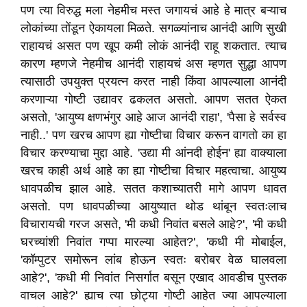
पण त्या विरुद्ध मला नेहमीच मस्त जगायचं आहे हे मात्र बऱ्याच
लोकांच्या तोंडून ऐकायला मिळते. सगळ्यांनाच आनंदी आणि सुखी
राहायचं असत पण खूप कमी लोकं आनंदी राहू शकतात. त्याच
कारण म्हणजे नेहमीच आनंदी राहायचं अस म्हणत सुद्धा आपण
त्यासाठी उपयुक्त प्रयत्न करत नाही किंवा आपल्याला आनंदी
करणाऱ्या गोष्टी उद्यावर ढकलत असतो. आपण सतत ऐकत
असतो, 'आयुष्य क्षणभंगुर आहे आज आनंदी राहा', 'पैसा हे सर्वस्व
नाही..' पण खरच आपण ह्या गोष्टीचा विचार करून वागतो का हा
विचार करण्याचा मुद्दा आहे. 'उद्या मी आंनदी होईन' ह्या वाक्याला
खरच काही अर्थ आहे का ह्या गोष्टीचा विचार महत्वाचा. आयुष्य
धावपळीच झाल आहे. सतत कशाच्यातरी मागे आपण धावत
असतो. पण धावपळीच्या आयुष्यात थोड थांबून स्वतःलाच
विचारायची गरज असते, 'मी कधी निवांत बसले आहे?', 'मी कधी
घरच्यांशी निवांत गप्पा मारल्या आहेत?', 'कधी मी मोबाईल,
'कॉम्पुटर समोरून लांब होऊन स्वतः बरोबर वेळ घालवला
आहे?', 'कधी मी निवांत निसर्गात बसून एखाद आवडीच पुस्तक
वाचल आहे?' ह्याच त्या छोट्या गोष्टी आहेत ज्या आपल्याला