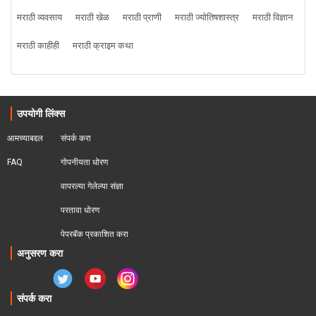
मराठी व्यवसाय
मराठी खेळ
मराठी प्राणी
मराठी ज्योतिषशास्त्र
मराठी विज्ञान
मराठी काहीही
मराठी क्राइम कथा
उपयोगी लिंक्स
आमच्याबद्दल
संपर्क करा
FAQ
गोपनीयता धोरण
वापरल्या गेलेल्या संज्ञा
परतावा धोरण 
पेपरबॅक प्रकाशित करा
अनुसरण करा
संपर्क करा