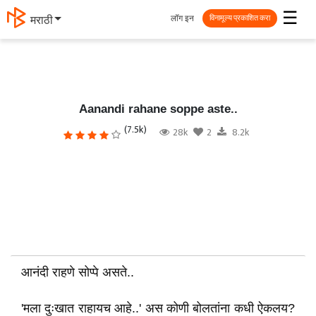
☰
लॉग इन
मराठी
विनामूल्य प्रकाशित करा
Aanandi rahane soppe aste..
(7.5k)
28k
2
8.2k
आनंदी राहणे सोप्पे असते..
'मला दुःखात राहायच आहे..' अस कोणी बोलतांना कधी ऐकलय?